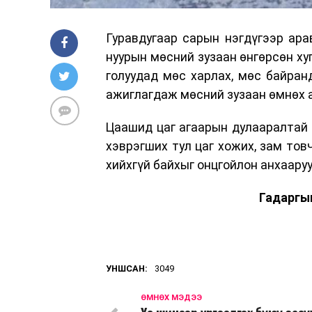
Гуравдугаар сарын нэгдүгээр ара
нуурын мөсний зузаан өнгөрсөн ху
голуудад мөс харлах, мөс байранд
ажиглагдаж мөсний зузаан өмнөх а
Цаашид цаг агаарын дулааралтай 
хэврэгших тул цаг хожих, зам тов
хийхгүй байхыг онцгойлон анхаару
Гадаргы
УНШСАН:
3049
ӨМНӨХ МЭДЭЭ