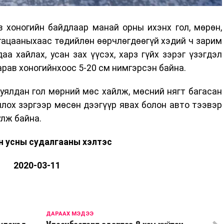
в хоногийн байдлаар манай орны ихэнх гол, мөрөн,
гацааныхаас төдийлөн өөрчлөгдөөгүй хэдий ч зарим
аа хайлах, усан зах үүсэх, харз гүйх зэрэг үзэгдэл
рав хоногийнхоос 5-20 см нимгэрсэн байна.
уялдан гол мөрний мөс хайлж, мөсний нягт багасан
члох зэргээр мөсөн дээгүүр явах болон авто тээвэр
улж байна.
н усны судалгааны хэлтэс
2020-03-11
ДАРААХ МЭДЭЭ