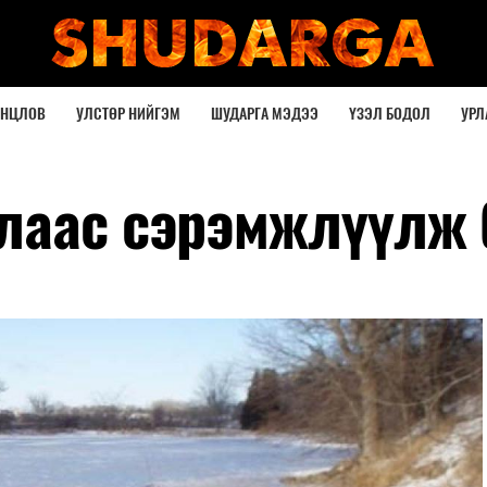
ОНЦЛОВ
УЛСТӨР НИЙГЭМ
ШУДАРГА МЭДЭЭ
ҮЗЭЛ БОДОЛ
УРЛ
лаас сэрэмжлүүлж 