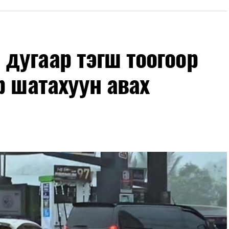
лөх нь замын хөдөлгөөний аюулгүй байдлыг
гах, төсвийн хөрөнгө оруулалтыг оновчтой
лбаныхан хэлж байна
гэж Зам, тээврийн яамнаас
дугаар тэгш тоогоор
р шатахуун авах