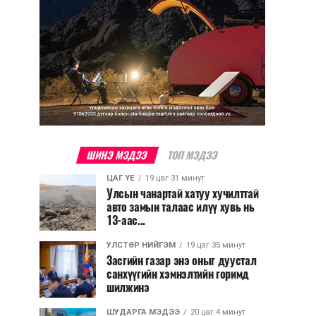
ШИНЭ МЭДЭЭ
ТОП МЭДЭЭ
ЦАГ ҮЕ
19 цаг 31 минут
Улсын чанартай хатуу хучилттай
авто замын талаас илүү хувь нь
13-аас...
УЛСТӨР НИЙГЭМ
19 цаг 35 минут
Засгийн газар энэ оныг дуустал
санхүүгийн хэмнэлтийн горимд
шилжинэ
ШУДАРГА МЭДЭЭ
20 цаг 4 минут