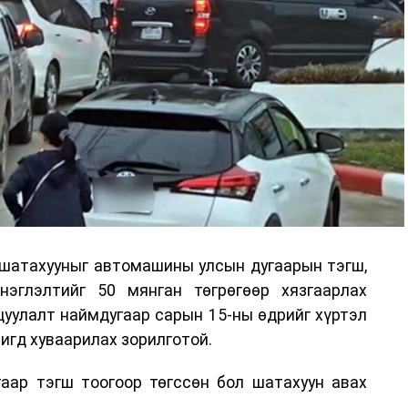
 шатахууныг автомашины улсын дугаарын тэгш,
нэглэлтийг 50 мянган төгрөгөөр хязгаарлах
цуулалт наймдугаар сарын 15-ны өдрийг хүртэл
игд хуваарилах зорилготой.
ар тэгш тоогоор төгссөн бол шатахуун авах