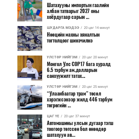
Шатахууны импортын гаалийн
албан татварыг 2027 оны
хоёрдугаар сарын ...
ШУДАРГА МЭДЭЭ
20 цаг 14 минут
Нөөцийн махны хяналтын
тогтолцоог шинэчилнэ
УЛСТӨР НИЙГЭМ
20 цаг 20 минут
Монгол Улс COP17 бага хуралд
6.5 тэрбум ам.долларын
санхүүжилт татах...
УЛСТӨР НИЙГЭМ
20 цаг 25 минут
“Улаанбаатар трам” төсөл
хэрэгжсэнээр жилд 446 тэрбум
төгрөгийн ...
ЦАГ ҮЕ
20 цаг 37 минут
Автомашины улсын дугаар тэгш
тоогоор төгссөн бол өнөөдөр
шатахуун ав...