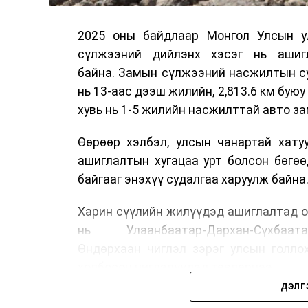
2025 оны байдлаар Монгол Улсын у
сүлжээний дийлэнх хэсэг нь ашиг
байна. Замын сүлжээний насжилтын суд
нь 13-аас дээш жилийн, 2,813.6 км буюу 
хувь нь 1-5 жилийн насжилттай авто за
Өөрөөр хэлбэл, улсын чанартай хату
ашиглалтын хугацаа урт болсон бөгө
байгааг энэхүү судалгаа харуулж байна
Харин сүүлийн жилүүдэд ашиглалтад о
нь Улаанбаатар-Дархан-Сүхбаата
Өндөрхаан чиглэл зэрэг улсын голло
холбосон чиглэлүүдэд төвлөрчээ.
ДЭЛГ
Авто замын насжилтыг тогтмол үнэлж