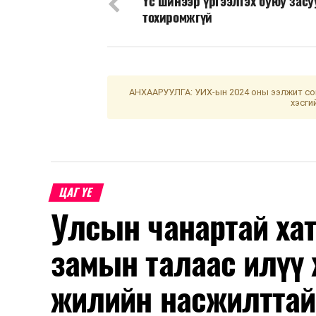
Үс шинээр үргээлгэх буюу зас
тохиромжгүй
АНХААРУУЛГА: УИХ-ын 2024 оны ээлжит сон
хэсги
ЦАГ ҮЕ
Улсын чанартай хат
замын талаас илүү 
жилийн насжилттай