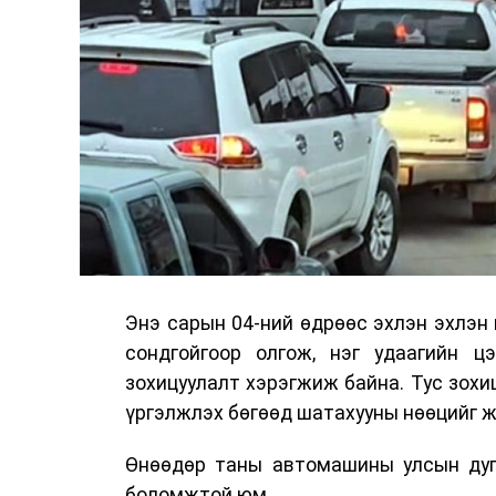
Энэ сарын 04-ний өдрөөс эхлэн эхлэн
сондгойгоор олгож, нэг удаагийн цэ
зохицуулалт хэрэгжиж байна. Тус зохи
үргэлжлэх бөгөөд шатахууны нөөцийг ж
Өнөөдөр таны автомашины улсын дуга
боломжтой юм.