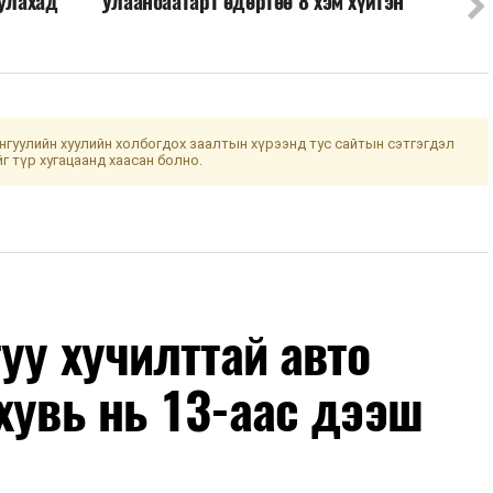
уулахад
Улаанбаатарт өдөртөө 8 хэм хүйтэн
гуулийн хуулийн холбогдох заалтын хүрээнд тус сайтын сэтгэгдэл
йг түр хугацаанд хаасан болно.
уу хучилттай авто
хувь нь 13-аас дээш