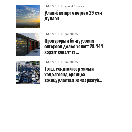
ЦАГ ҮЕ
20 цаг 47 минут
Улаанбаатарт өдөртөө 29 хэм
дулаан
ЦАГ ҮЕ
2026/08/05
Прокурорын байгууллага
өнгөрсөн долоо хоногт 29,444
хэрэгт хяналт та...
ЦАГ ҮЕ
2026/08/05
Тэгш, сондгойгоор замын
хөдөлгөөнд оролцох
зохицуулалтад хамаарахгүй...