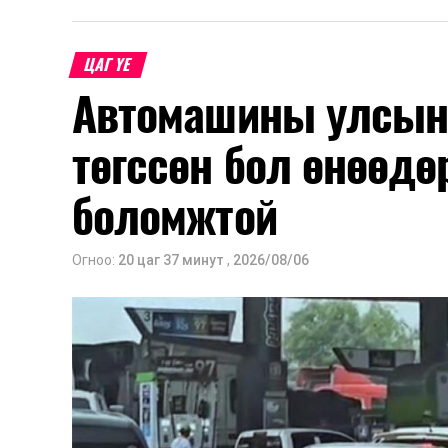
шинжлэх ухааны үндэслэлтэй төлөв
хангах, ашиглалтын хугацааг уртас
ЦАГ ҮЕ
төлөвлөхөд чухал ач холбогдолтойг а
Автомашины улсын 
мэдээллээ.
төгссөн бол өнөөдө
боломжтой
Огноо:
20 цаг 37 минут
,
2026/08/06