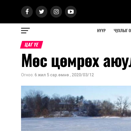
НҮҮР
ЧУХЛЫГ 
ЦАГ ҮЕ
Мөс цөмрөх аюу
Огноо:
6 жил 5 сар.өмнө
,
2020/03/12