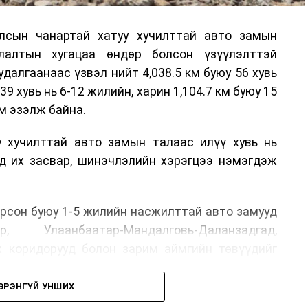
лсын чанартай хатуу хучилттай авто замын
лалтын хугацаа өндөр болсон үзүүлэлттэй
алгаанаас үзвэл нийт 4,038.5 км буюу 56 хувь
39 хувь нь 6-12 жилийн, харин 1,104.7 км буюу 15
м эзэлж байна.
у хучилттай авто замын талаас илүү хувь нь
өд их засвар, шинэчлэлийн хэрэгцээ нэмэгдэж
.
рсон буюу 1-5 жилийн насжилттай авто замууд
р, Улаанбаатар-Мандалговь-Даланзадгад,
х коридорууд болон зарим аймгийн төвүүдийг
ЭРЭНГҮЙ УНШИХ
, их засвар, ээлжит засвар арчлалтын ажлыг