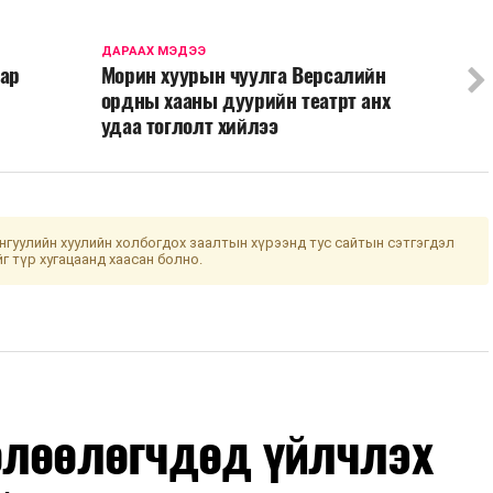
ДАРААХ МЭДЭЭ
 ар
Морин хуурын чуулга Версалийн
ордны хааны дуурийн театрт анх
удаа тоглолт хийлээ
гуулийн хуулийн холбогдох заалтын хүрээнд тус сайтын сэтгэгдэл
йг түр хугацаанд хаасан болно.
өлөөлөгчдөд үйлчлэх