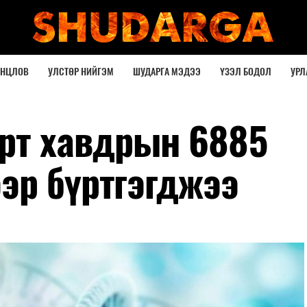
ОНЦЛОВ
УЛСТӨР НИЙГЭМ
ШУДАРГА МЭДЭЭ
ҮЗЭЛ БОДОЛ
УРЛ
орт хавдрын 6885
эр бүртгэгджээ