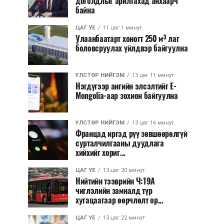
доголдлыг арилгахад анхаарч
байна
ЦАГ ҮЕ
11 цаг 1 минут
Улаанбаатарт хоногт 250 м³ лаг
боловсруулах үйлдвэр байгуулна
УЛСТӨР НИЙГЭМ
13 цаг 11 минут
Нэгдүгээр ангийн элсэлтийг E-
Mongolia-аар зохион байгуулна
УЛСТӨР НИЙГЭМ
13 цаг 16 минут
Францад иргэд рүү зөвшөөрөлгүй
сурталчилгааны дуудлага
хийхийг хориг...
ЦАГ ҮЕ
13 цаг 20 минут
Нийтийн тээврийн Ч:19А
чиглэлийн замналд түр
хугацаагаар өөрчлөлт ор...
ЦАГ ҮЕ
13 цаг 22 минут