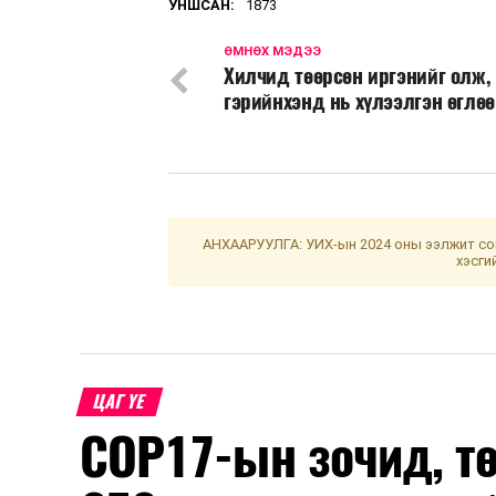
УНШСАН:
1873
ӨМНӨХ МЭДЭЭ
Хилчид төөрсөн иргэнийг олж,
гэрийнхэнд нь хүлээлгэн өглөө
АНХААРУУЛГА: УИХ-ын 2024 оны ээлжит сон
хэсги
ЦАГ ҮЕ
COP17-ын зочид, т