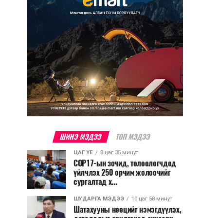
ШИНЭ МЭДЭЭ
ТОП МЭДЭЭ
ЦАГ ҮЕ
8 цаг 35 минут
COP17-ын зочид, төлөөлөгчдөд
үйлчлэх 250 орчим жолоочийг
сургалтад х...
ШУДАРГА МЭДЭЭ
10 цаг 58 минут
Шатахууны нөөцийг нэмэгдүүлэх,