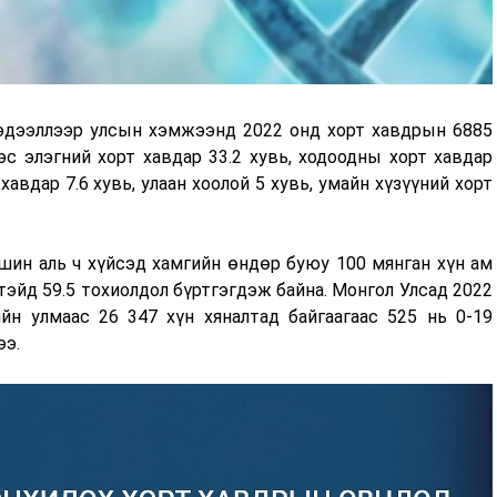
эдээллээр улсын хэмжээнд 2022 онд хорт хавдрын 6885
с элэгний хорт хавдар 33.2 хувь, ходоодны хорт хавдар
хавдар 7.6 хувь, улаан хоолой 5 хувь, умайн хүзүүний хорт
шин аль ч хүйсэд хамгийн өндөр буюу 100 мянган хүн ам
тэйд 59.5 тохиолдол бүртгэгдэж байна. Монгол Улсад 2022
н улмаас 26 347 хүн хяналтад байгаагаас 525 нь 0-19
ээ.