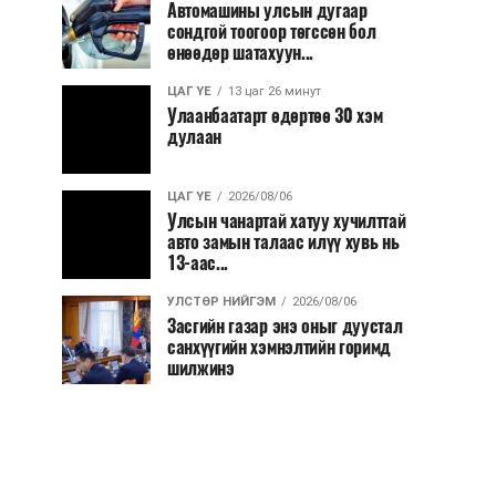
Автомашины улсын дугаар
сондгой тоогоор төгссөн бол
өнөөдөр шатахуун...
ЦАГ ҮЕ
13 цаг 26 минут
Улаанбаатарт өдөртөө 30 хэм
дулаан
ЦАГ ҮЕ
2026/08/06
Улсын чанартай хатуу хучилттай
авто замын талаас илүү хувь нь
13-аас...
УЛСТӨР НИЙГЭМ
2026/08/06
Засгийн газар энэ оныг дуустал
санхүүгийн хэмнэлтийн горимд
шилжинэ