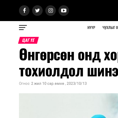
НҮҮР
ЧУХЛЫГ 
ЦАГ ҮЕ
Өнгөрсөн онд х
тохиолдол шинэ
Огноо:
2 жил 10 сар.өмнө
,
2023/10/13