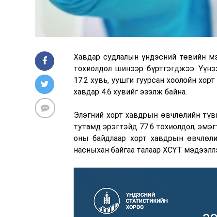
Хавдар судлалын үндэсний төвийн м
тохиолдол шинээр бүртгэгджээ. Үүнээ
17.2 хувь, уушги гуурсан хоолойн хорт 
хавдар 4.6 хувийг эзэлж байна.
Элэгний хорт хавдрын өвчлөлийн түв
тутамд эрэгтэйд 77.6 тохиолдол, эмэг
оны байдлаар хорт хавдрын өвчлөлий
насныхан байгаа талаар ХСҮТ мэдээлл