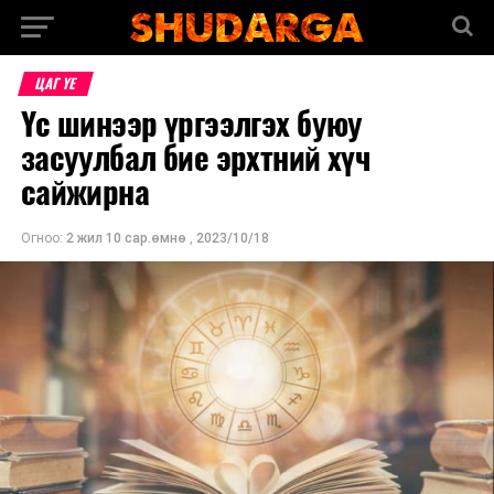
ЦАГ ҮЕ
Үс шинээр үргээлгэх буюу
засуулбал бие эрхтний хүч
сайжирна
Огноо:
2 жил 10 сар.өмнө
,
2023/10/18