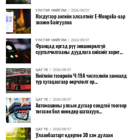
УЛСТӨР НИЙГЭМ
2026/08/07
Нэгдүгээр ангийн элсэлтийг E-Mongolia-аар
зохион байгуулна
УЛСТӨР НИЙГЭМ
2026/08/07
Францад иргэд рүү зөвшөөрөлгүй
сурталчилгааны дуудлага хийхийг хориг...
ЦАГ ҮЕ
2026/08/07
Нийтийн тээврийн Ч:19А чиглэлийн замналд
түр хугацаагаар өөрчлөлт ор...
ЦАГ ҮЕ
2026/08/07
Автомашины улсын дугаар сондгой тоогоор
төгссөн бол өнөөдөр шатахуун...
ЦАГ ҮЕ
2026/08/07
Улаанбаатарт өдөртөө 30 хэм дулаан