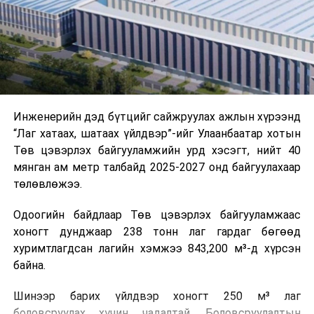
холбогдох байгууллагуудын уялдаа холбоо, аюулгүй
ажиллагааны чиглэлээр жолооч нарыг сургалт, арга
зүйгээр хангаж байна.
Мөн зам тээврийн осол, саатал болон бусад эрсдэл,
онцгой нөхцөл үүссэн үед авах арга хэмжээ, ачаалал
ихтэй нөхцөлд тайван, зөв, шуурхай шийдвэр гаргах,
Инженерийн дэд бүтцийг сайжруулах ажлын хүрээнд
өдөр тутмын ажлын бэлэн байдлыг хангах зэрэг
“Лаг хатаах, шатаах үйлдвэр”-ийг Улаанбаатар хотын
практик ур чадварыг сургалтын хөтөлбөрт тусгажээ.
Төв цэвэрлэх байгууламжийн урд хэсэгт, нийт 40
мянган ам метр талбайд 2025-2027 онд байгуулахаар
Сургалтыг танилцуулах лекц, асуулт-хариулт,
төлөвлөжээ.
жишээнд суурилсан сургалт, багаар ажиллах дасгал,
маршрут болон тээвэрлэлтийн урсгалын зураглалтай
Одоогийн байдлаар Төв цэвэрлэх байгууламжаас
танилцах, онцгой нөхцөлд ажиллах дадлага зэрэг
хоногт дунджаар 238 тонн лаг гардаг бөгөөд
онол, практик хосолсон хэлбэрээр зохион байгуулж
хуримтлагдсан лагийн хэмжээ 843,200 м³-д хүрсэн
байна.
байна.
Сургалтын үеэр COP17 олон улсын бага хурлыг
Шинээр барих үйлдвэр хоногт 250 м³ лаг
зохион байгуулах Үндэсний хорооны Ажлын алба,
боловсруулах хүчин чадалтай. Боловсруулалтын