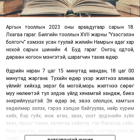
Аргын тооллын 2023 оны аравдугаар сарын 18.
Лхагва гараг. Билгийн тооллын XVII жарны “Үзэсгэлэн
болгогч” хэмээх усан туулай жилийн Намрын адаг хар
нохой сарын шинийн 4. Буд гараг. Онгоц одтой,
дөрвөн ногоон мэнгэтэй, шарагчин тахиа өдөр.
Өдрийн наран 7 цаг 15 минутад мандан, 18 цаг 00
минутад жаргана. Тухайн өдөр үхэр жилтнээ аливаа
үйлийг хийхэд эерэг ба могой,морь жилтнээ сөрөг
муу нөлөөтэй тул элдэв үйлд хянамгай хандаж, биеэ
энхрийлүүштэй. Эл өдөр эе, эвээ ололцох, хамтын
хөдөлмөр эхлэх, гэрээ хэлцэл байгуулах, найр хурим
хийх, бэр гуйх, инж өгөх, авах, үнэт эрдэнийн зүйл
авах, лусыг тахих, хагалгаа хийлгэх, гэр бүрэхэд сайн.
Мод суулгах, нарийн зөвлөгөөн хийх, сэтгэлд сэвтэй
газарт очих муу.