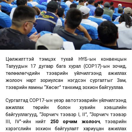
Цөлжилттэй тэмцэх тухай НҮБ-ын конвенцын
Талуудын 17 дугаар бага хурал (COP17)-ын зочид,
төлөөлөгчдийн тээврийн үйлчилгээнд ажиллах
жолооч нарт зориулсан нэгдсэн сургалтыг Зам,
тээврийн яамны “Хөсөг” танхимд зохион байгууллаа.
Сургалтад COP17-ын үеэр автотээврийн үйлчилгээнд
ажиллах төрийн болон хувийн хэвшлийн
байгууллагууд, “Зорчигч тээвэр I, II”, “Зорчигч тээвэр
III, IV”-ийн нийт
250 орчим жолооч
, тээврийн
хэрэгслийн зохион байгуулалт хариуцан ажиллах