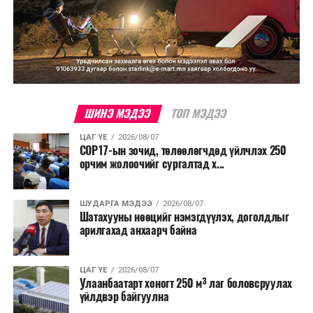
ШИНЭ МЭДЭЭ
ТОП МЭДЭЭ
ЦАГ ҮЕ
2026/08/07
COP17-ын зочид, төлөөлөгчдөд үйлчлэх 250
орчим жолоочийг сургалтад х...
ШУДАРГА МЭДЭЭ
2026/08/07
Шатахууны нөөцийг нэмэгдүүлэх, доголдлыг
арилгахад анхаарч байна
ЦАГ ҮЕ
2026/08/07
Улаанбаатарт хоногт 250 м³ лаг боловсруулах
үйлдвэр байгуулна