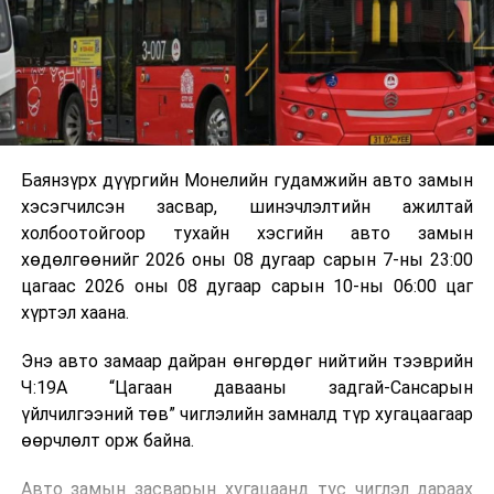
зориулалттай. Лагийг өндөр температурт шатааснаар
эзлэхүүн нь 90 хүртэл хувиар буурч, бактери, вирус
болон бусад өвчин үүсгэгч бичил биетнийг устгах
боломжтой.
Түүнчлэн шаталтын явцад үүсэх дулааныг цахилгаан
болон дулааны эрчим хүч үйлдвэрлэхэд ашиглаж
Баянзүрх дүүргийн Монелийн гудамжийн авто замын
болдог. Зарим технологийн хувьд шаталтын дараа
хэсэгчилсэн засвар, шинэчлэлтийн ажилтай
үлдэх үнснээс фосфор зэрэг ашигт эрдсийг сэргээн
холбоотойгоор тухайн хэсгийн авто замын
авах боломжтой аж.
хөдөлгөөнийг 2026 оны 08 дугаар сарын 7-ны 23:00
цагаас 2026 оны 08 дугаар сарын 10-ны 06:00 цаг
Япон, Герман, Швейцар, Нидерланд, Өмнөд Солонгос
хүртэл хаана.
зэрэг улс лаг хатаах, шатаах технологийг ашиглаж
байна. Тухайлбал, Германд лаг шатаах үйлдвэрээс
Энэ авто замаар дайран өнгөрдөг нийтийн тээврийн
гарсан үнснээс фосфор сэргээн авах технологи
Ч:19А “Цагаан давааны задгай-Сансарын
ашигладаг бол Нидерландад төвлөрсөн лаг
үйлчилгээний төв” чиглэлийн замналд түр хугацаагаар
боловсруулах үйлдвэрүүдээр дулаан, цахилгаан
өөрчлөлт орж байна.
эрчим хүч үйлдвэрлэдэг.
Авто замын засварын хугацаанд тус чиглэл дараах