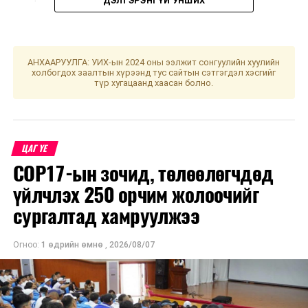
ДЭЛГЭРЭНГҮЙ УНШИХ
Өдрийн сайн цаг нь хулгана, бар, туулай, морь, хонь,
тахиа болой. Хол газар яваар одогсод баруун хойш
мөрөө гаргавал зохистой. Үс шинээр үргээлгэх буюу
АНХААРУУЛГА: УИХ-ын 2024 оны ээлжит сонгуулийн хуулийн
холбогдох заалтын хүрээнд тус сайтын сэтгэгдэл хэсгийг
засуулбал бие эрхтний хүч сайжирна хэмээжээ.
түр хугацаанд хаасан болно.
УНШСАН:
1368
ДАРААХ МЭДЭЭ
УИХ: Чуулганы нэгдсэн хуралдаан болно
ЦАГ ҮЕ
COP17-ын зочид, төлөөлөгчдөд
ӨМНӨХ МЭДЭЭ
Ерөнхийлөгч У.Хүрэлсүх “Бүс ба Зам” олон улсын
үйлчлэх 250 орчим жолоочийг
хамтын ажиллагааны дээд түвшний чуулга уулзалтад
сургалтад хамруулжээ
оролцоно
Огноо:
1 өдрийн өмнө
,
2026/08/07