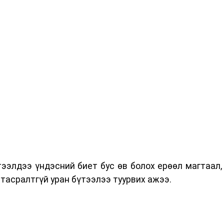
тээлдээ үндэсний биет бус өв болох ерөөл магтаал,
 тасралтгүй уран бүтээлээ туурвих ажээ.