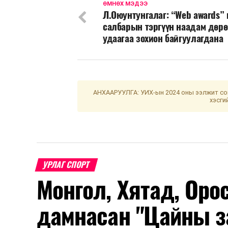
ӨМНӨХ МЭДЭЭ
Л.Оюунтунгалаг: “Web awards”
салбарын тэргүүн наадам дөрө
удаагаа зохион байгуулагдана
АНХААРУУЛГА: УИХ-ын 2024 оны ээлжит сон
хэсги
УРЛАГ СПОРТ
Монгол, Хятад, Оро
дамнасан "Цайны з