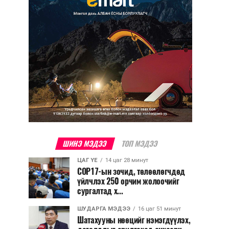
ШИНЭ МЭДЭЭ
ТОП МЭДЭЭ
ЦАГ ҮЕ
14 цаг 28 минут
COP17-ын зочид, төлөөлөгчдөд
үйлчлэх 250 орчим жолоочийг
сургалтад х...
ШУДАРГА МЭДЭЭ
16 цаг 51 минут
Шатахууны нөөцийг нэмэгдүүлэх,