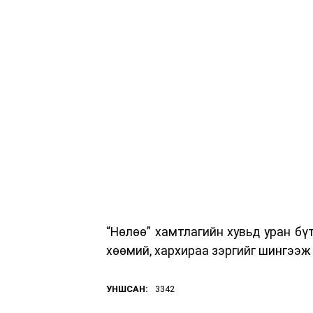
“Нөлөө” хамтлагийн хувьд уран бү
хөөмий, хархираа зэргийг шингээж
УНШСАН:
3342