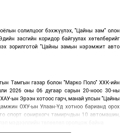
соёлын солилцоог бэхжүүлэх, "Цайны зам" олон
Эдийн засгийн коридор байгуулах хөтөлбөрийг
лэх зорилготой "Цайны замын нэрэмжит авто
ргын Тамгын газар болон "Марко Поло" ХХК-ийн
лли 2026 оны 06 дугаар сарын 20-ноос 30-ны
ХАУ-ын Эрээн хотоос гарч, манай улсын "Цайны
 дамжин ОХУ-ын Улаан-Үд хотноо барианд орох
вто спорт сонирхогч тамирчдын 10 автомашин,
эвлэл мэдээллийн төлөөлөл оролцож байна.