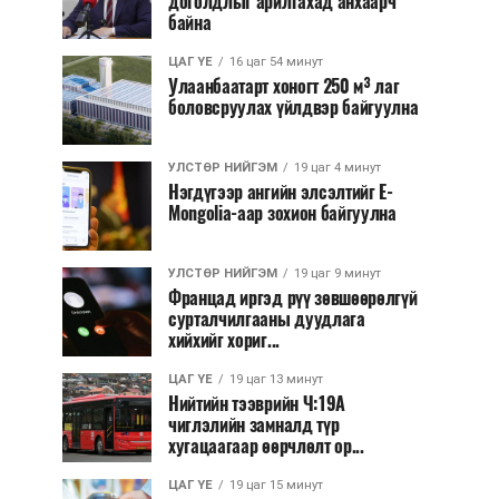
доголдлыг арилгахад анхаарч
байна
ЦАГ ҮЕ
16 цаг 54 минут
Улаанбаатарт хоногт 250 м³ лаг
боловсруулах үйлдвэр байгуулна
УЛСТӨР НИЙГЭМ
19 цаг 4 минут
Нэгдүгээр ангийн элсэлтийг E-
Mongolia-аар зохион байгуулна
УЛСТӨР НИЙГЭМ
19 цаг 9 минут
Францад иргэд рүү зөвшөөрөлгүй
сурталчилгааны дуудлага
хийхийг хориг...
ЦАГ ҮЕ
19 цаг 13 минут
Нийтийн тээврийн Ч:19А
чиглэлийн замналд түр
хугацаагаар өөрчлөлт ор...
ЦАГ ҮЕ
19 цаг 15 минут