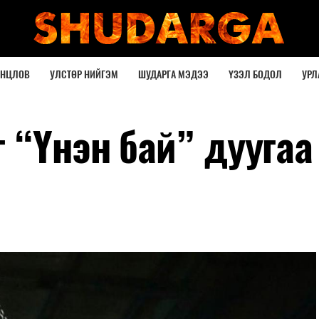
ОНЦЛОВ
УЛСТӨР НИЙГЭМ
ШУДАРГА МЭДЭЭ
ҮЗЭЛ БОДОЛ
УРЛ
 “Үнэн бай” дуугаа