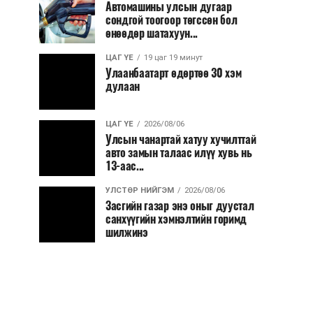
Автомашины улсын дугаар
сондгой тоогоор төгссөн бол
өнөөдөр шатахуун...
ЦАГ ҮЕ
19 цаг 19 минут
Улаанбаатарт өдөртөө 30 хэм
дулаан
ЦАГ ҮЕ
2026/08/06
Улсын чанартай хатуу хучилттай
авто замын талаас илүү хувь нь
13-аас...
УЛСТӨР НИЙГЭМ
2026/08/06
Засгийн газар энэ оныг дуустал
санхүүгийн хэмнэлтийн горимд
шилжинэ