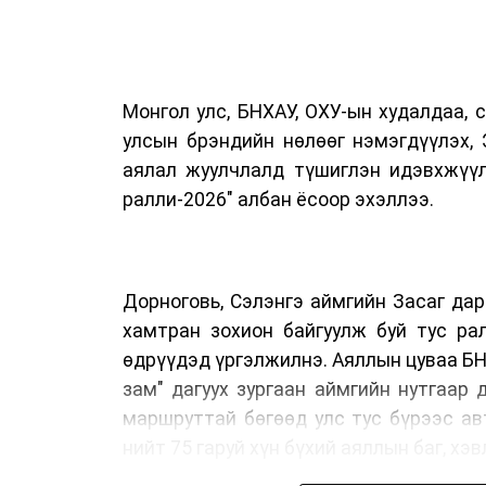
Монгол улс, БНХАУ, ОХУ-ын худалдаа, 
улсын брэндийн нөлөөг нэмэгдүүлэх, 
аялал жуулчлалд түшиглэн идэвхжүү
ралли-2026" албан ёсоор эхэллээ.
Дорноговь, Сэлэнгэ аймгийн Засаг да
хамтран зохион байгуулж буй тус ра
өдрүүдэд үргэлжилнэ. Аяллын цуваа БН
зам" дагуух зургаан аймгийн нутгаар
маршруттай бөгөөд улс тус бүрээс а
нийт 75 гаруй хүн бүхий аяллын баг, х