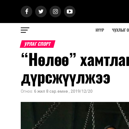
НҮҮР
ЧУХЛЫГ 
УРЛАГ СПОРТ
“Нөлөө” хамтлаг
дүрсжүүлжээ
Огноо:
6 жил 8 сар.өмнө
,
2019/12/20