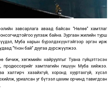
элийн завсарлага аваад байсан “Нөлөө” хамтлаг
сонсогчидтойгоо уулзаж байна. Зургаан жилийн турш
Нүүдэл, Муба нарын бүрэлдэхүүнтэйгээр эргэн ирж
удаад “Үнэн бай” дуугаа дүрсжүүлжээ.
өө бичиж, хөгжмийн найруулгыг Туана гүйцэтгэсэн
S/, продюссерийг хамтлагийн гишүүн Муба хийжээ.
а халтирч хазайхгүй, хоронд хууртахгүй, хүсэл
хийлж, уриалсан уг бүтээл цахим орчинд тавигдсан
.