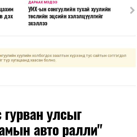
ДАРААХ МЭДЭЭ
 цахим
УИХ-ын сонгуулийн тухай хуулийн
в дэх
төслийн эцсийн хэлэлцүүлгийг
эхэллээ
гуулийн хуулийн холбогдох заалтын хүрээнд тус сайтын сэтгэгдэл
йг түр хугацаанд хаасан болно.
с гурван улсыг
амын авто ралли"