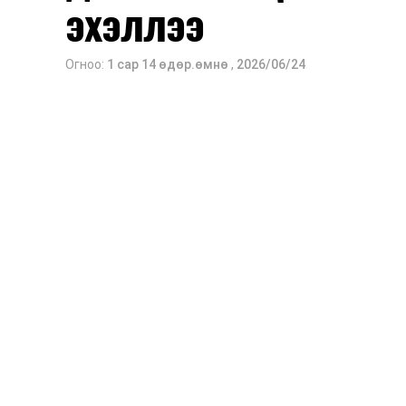
эхэллээ
Огноо:
1 сар 14 өдөр.өмнө
,
2026/06/24