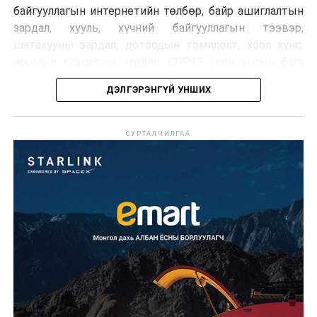
байгууллагын интернетийн төлбөр, байр ашиглалтын
зардал, хууль, хүчний байгууллагын тээвэр,
шатахууны зардал, дотоодын томилолт, хоол хүнс,
нормын хувцасны зардал, COP17 олон улсын бага
хурлын зардал, Засгийн газрын өр, орон нутгийн нөөц
ДЭЛГЭРЭНГҮЙ УНШИХ
хөрөнгийн санхүүжилтийг хэвийн үргэлжлүүлэхээр
шийдвэрлэжээ.
СУРТАЛЧИЛГАА
Харин дараах зардлыг хязгаарлахаар болсон байна.
Үүнд:
Олон улсын болон Засгийн газрын
шийдвэртэйгээс бусад хурал, зөвлөгөөн, ой,
тэмдэглэлт өдөр, найр наадам, соёлын арга
хэмжээ;
Урьдчилан төлөвлөсөн төрийн өндөр албан
тушаалтны томилолтоос бусад гадаад
томилолт, гадаадын зочин хүлээн авах зардал;