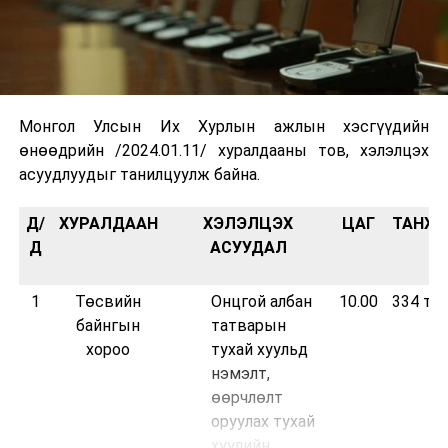
Монгол Улсын Их Хурлын ажлын хэсгүүдийн
өнөөдрийн /2024.01.11/ хуралдааны тов, хэлэлцэх
асуудлуудыг танилцуулж байна.
Д/
ХУРАЛДААН
ХЭЛЭЛЦЭХ
ЦАГ
ТАНХИ
Д
АСУУДАЛ
1
Төсвийн
Онцгой албан
10.00
334 то
байнгын
татварын
хороо
тухай хуульд
нэмэлт,
өөрчлөлт
оруулах тухай
хуулийн