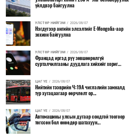
үйлдвэр байгуулна
салбар бүрдээ урсгал зардлыг 20 хувиар бууруулах,
нөхөн томилгоо хийхгүй байх, аялал, амралт, зугаалга,
хамт олны урлаг, спортын арга хэмжээг зохион
УЛСТӨР НИЙГЭМ
2026/08/07
байгуулахгүй байх, төрийн албанд шинэ орон тоо бий
Нэгдүгээр ангийн элсэлтийг E-Mongolia-аар
зохион байгуулна
болгохгүй байх, эрчим хүчний хэрэглээг хэмнэх, хурал,
сургалтыг цахим хэлбэрт шилжүүлэх, төрийн албан
хаагчдыг зарим өдрүүдэд цахимаар ажиллуулах арга
УЛСТӨР НИЙГЭМ
2026/08/07
хэмжээг үргэлжлүүлэхийг үүрэг болголоо.
Францад иргэд рүү зөвшөөрөлгүй
сурталчилгааны дуудлага хийхийг хориг...
Төсвийн сахилга бат сайжирч, эдийн засгийн нөхцөл
байдал хэвийн болсон тохиолдолд эдгээр
ЦАГ ҮЕ
2026/08/07
хязгаарлалтыг үе шаттайгаар сулруулах юм.
Нийтийн тээврийн Ч:19А чиглэлийн замналд
түр хугацаагаар өөрчлөлт ор...
ЦАГ ҮЕ
2026/08/07
Автомашины улсын дугаар сондгой тоогоор
төгссөн бол өнөөдөр шатахуун...