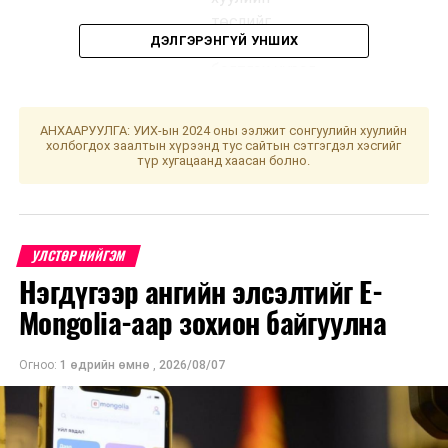
төслийг
ДЭЛГЭРЭНГҮЙ УНШИХ
хэлэлцүүлэгт
бэлтгэх үүрэг
бүхий ажлын
дэд хэсгийн
АНХААРУУЛГА: УИХ-ын 2024 оны ээлжит сонгуулийн хуулийн
хуралдаан
холбогдох заалтын хүрээнд тус сайтын сэтгэгдэл хэсгийг
түр хугацаанд хаасан болно.
2
Эдийн
Мэргэжлийн
10.00
“Үндсэ
засгийн
нэгдсэн
хууль
байнгын
холбооны эрх
УЛСТӨР НИЙГЭМ
хороо
зүйн байдлын
Нэгдүгээр ангийн элсэлтийг E-
тухай хуулийн
Mongolia-аар зохион байгуулна
төсөл болон
хамт өргөн
мэдүүлсэн
Огноо:
1 өдрийн өмнө
,
2026/08/07
хуулийн
төслүүдийг
хэлэлцүүлэгт