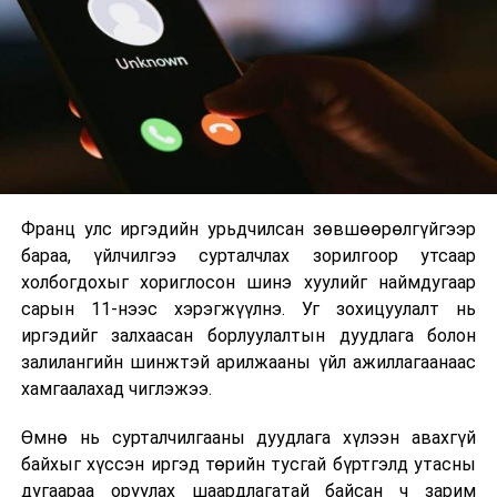
төсөл
боловсруулах
2026 оны 9 дүгээр сарын 1-нээс цахимаар
үүрэг бүхий
эхэлнэ.
ажлын дэд
2026 оны 9 дүгээр сарын 14-нөөс танхимаар
хэсгийн
үргэлжилнэ.
хуралдаан
Оюутны дотуур байр
УНШСАН:
1811
Франц улс иргэдийн урьдчилсан зөвшөөрөлгүйгээр
2026 оны 9 дүгээр сарын 13-наас оюутнуудыг
ДАРААХ МЭДЭЭ
бараа, үйлчилгээ сурталчлах зорилгоор утсаар
дотуур байранд оруулж эхэлнэ.
УИХ: Энэ долоо хоногт чуулганы нэгдсэн
холбогдохыг хориглосон шинэ хуулийг наймдугаар
хуралдаанаар
Сургууль, цэцэрлэгийн үйл ажиллагааны
сарын 11-нээс хэрэгжүүлнэ. Уг зохицуулалт нь
зохицуулалт
ӨМНӨХ МЭДЭЭ
иргэдийг залхаасан борлуулалтын дуудлага болон
Төрийн банк: 2023 оны шилдэг санхүүгийн боловсрол
залилангийн шинжтэй арилжааны үйл ажиллагаанаас
олгогч банкаар шалгарлаа
2026 оны 8 дугаар сарын 17–28-ны өдрүүдэд
хамгаалахад чиглэжээ.
нийслэлийн бүх сургууль, цэцэрлэгт ажлын
Өмнө нь сурталчилгааны дуудлага хүлээн авахгүй
байранд элсэлт, бүртгэл болон бусад аливаа
байхыг хүссэн иргэд төрийн тусгай бүртгэлд утасны
арга хэмжээ зохион байгуулахгүй болно.
дугаараа оруулах шаардлагатай байсан ч зарим