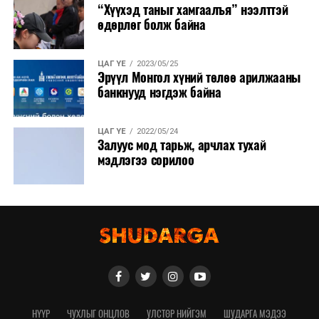
“Хүүхэд таныг хамгаалъя” нээлттэй
өдөрлөг болж байна
ЦАГ ҮЕ
2023/05/25
Эрүүл Монгол хүний төлөө арилжааны
банкнууд нэгдэж байна
ЦАГ ҮЕ
2022/05/24
Залуус мод тарьж, арчлах тухай
мэдлэгээ сорилоо
НҮҮР
ЧУХЛЫГ ОНЦЛОВ
УЛСТӨР НИЙГЭМ
ШУДАРГА МЭДЭЭ