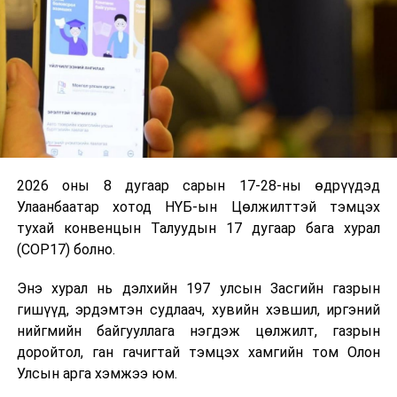
бэлтгэх үүрэг
бүхий ажлын
дэд хэсгийн
хуралдаан
3
Боловсрол,
Соёлын
11.00
“Их
соёл,
бүтээлч
засаг
шинжлэх
үйлдвэрлэлийг
2026 оны 8 дугаар сарын 17-28-ны өдрүүдэд
ухаан,
дэмжих тухай
Улаанбаатар хотод НҮБ-ын Цөлжилттэй тэмцэх
спортын
хуулийн төсөл
тухай конвенцын Талуудын 17 дугаар бага хурал
байнгын
болон хамт
(COP17) болно.
хороо
өргөн
мэдүүлсэн
Энэ хурал нь дэлхийн 197 улсын Засгийн газрын
хуулийн
гишүүд, эрдэмтэн судлаач, хувийн хэвшил, иргэний
төслүүдийг
нийгмийн байгууллага нэгдэж цөлжилт, газрын
хэлэлцүүлэгт
доройтол, ган гачигтай тэмцэх хамгийн том Олон
бэлтгэх үүрэг
Улсын арга хэмжээ юм.
бүхий ажлын