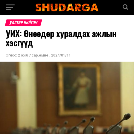
УЛСТӨР НИЙГЭМ
УИХ: Өнөөдөр хуралдах ажлын
хэсгүүд
Огноо:
2 жил 7 сар.өмнө
,
2024/01/11