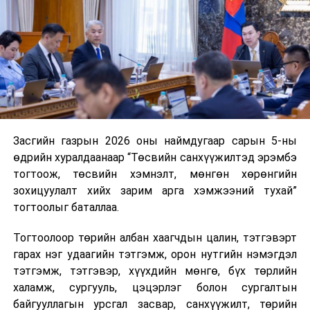
нэгжийг 375 мянга хүртэлх еврогоор торгох
боломжтой. Харин хэрэглэгч өөрөө зөвшөөрсөн,
эсвэл тухайн компанитай өмнө нь гэрээний
харилцаатай бөгөөд шинэ үйлчилгээ санал болгож
буй тохиолдолд хориг үйлчлэхгүй. Иргэд
зөвшөөрөлгүй дуудлагын талаар төрийн цахим
хуудсаар мэдээлэх боломжтой.
Засгийн газрын 2026 оны наймдугаар сарын 5-ны
Шинэ хууль Францын зах зээлд үйлчилдэг гадаадын
өдрийн хуралдаанаар “Төсвийн санхүүжилтэд эрэмбэ
дуудлагын төвүүдэд нөлөөлөхөөр байна. Тухайлбал,
тогтоож, төсвийн хэмнэлт, мөнгөн хөрөнгийн
Мароккогийн дуудлагын төвүүдийн орлогын 80 гаруй
зохицуулалт хийх зарим арга хэмжээний тухай”
хувь Францын зах зээлээс бүрддэг бөгөөд тус улсын
тогтоолыг баталлаа.
40–50 мянган ажлын байр эрсдэлд орж болзошгүйг
Мароккогийн хөдөлмөр эрхлэлтийн сайд мэдэгджээ.
Тогтоолоор төрийн албан хаагчдын цалин, тэтгэвэрт
гарах нэг удаагийн тэтгэмж, орон нутгийн нэмэгдэл
тэтгэмж, тэтгэвэр, хүүхдийн мөнгө, бүх төрлийн
халамж, сургууль, цэцэрлэг болон сургалтын
байгууллагын урсгал засвар, санхүүжилт, төрийн