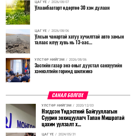
ЦАГ ҮЕ
2026/08/07
Улаанбаатарт өдөртөө 30 хэм дулаан
ЦАГ ҮЕ
2026/08/06
Улсын чанартай хатуу хучилттай авто замын
талаас илүү хувь нь 13-аас...
УЛСТӨР НИЙГЭМ
2026/08/06
Засгийн газар энэ оныг дуустал санхүүгийн
хэмнэлтийн горимд шилжинэ
САНАЛ БОЛГОХ
УЛСТӨР НИЙГЭМ
2020/12/03
Нэгдсэн Үндэстний Байгууллагын
Суурин зохицуулагч Тапан Мишратай
цахим уулзалт х...
ЦАГ ҮЕ
2024/05/31