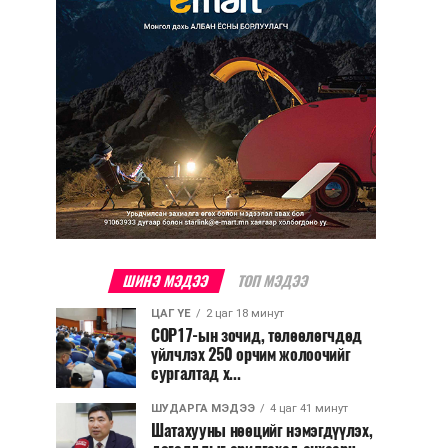
ШИНЭ МЭДЭЭ
ТОП МЭДЭЭ
ЦАГ ҮЕ
2 цаг 18 минут
COP17-ын зочид, төлөөлөгчдөд
үйлчлэх 250 орчим жолоочийг
сургалтад х...
ШУДАРГА МЭДЭЭ
4 цаг 41 минут
Шатахууны нөөцийг нэмэгдүүлэх,