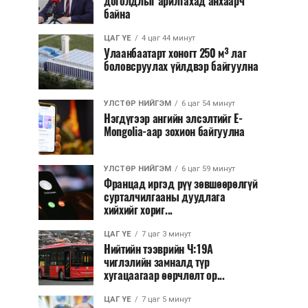
доголдлыг арилгахад анхаарч
байна
ЦАГ ҮЕ
4 цаг 44 минут
Улаанбаатарт хоногт 250 м³ лаг
боловсруулах үйлдвэр байгуулна
УЛСТӨР НИЙГЭМ
6 цаг 54 минут
Нэгдүгээр ангийн элсэлтийг E-
Mongolia-аар зохион байгуулна
УЛСТӨР НИЙГЭМ
6 цаг 59 минут
Францад иргэд рүү зөвшөөрөлгүй
сурталчилгааны дуудлага
хийхийг хориг...
ЦАГ ҮЕ
7 цаг 3 минут
Нийтийн тээврийн Ч:19А
чиглэлийн замналд түр
хугацаагаар өөрчлөлт ор...
ЦАГ ҮЕ
7 цаг 5 минут