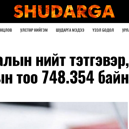
ОНЦЛОВ
УЛСТӨР НИЙГЭМ
ШУДАРГА МЭДЭЭ
ҮЗЭЛ БОДОЛ
УРЛ
лын нийт тэтгэвэр,
н тоо 748.354 байн