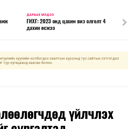
ДАРААХ МЭДЭЭ
ламж
ГИХГ: 2023 онд цахим виз олголт 4
дахин өсжээ
гуулийн хуулийн холбогдох заалтын хүрээнд тус сайтын сэтгэгдэл
йг түр хугацаанд хаасан болно.
өлөөлөгчдөд үйлчлэх
йг сургалтад