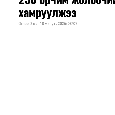
хамруулжээ
Огноо:
2 цаг 18 минут
,
2026/08/07