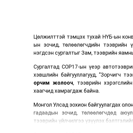
Цөлжилттэй тэмцэх тухай НҮБ-ын конв
ын зочид, төлөөлөгчдийн тээврийн 
нэгдсэн сургалтыг Зам, тээврийн яамны
Сургалтад COP17-ын үеэр автотээври
хэвшлийн байгууллагууд, “Зорчигч тээвэ
орчим жолооч
, тээврийн хэрэгслий
хаагчид хамрагдаж байна.
Монгол Улсад зохион байгуулагдах оло
гадаадын зочид, төлөөлөгчдөд аюул
тээврийн үйлчилгээ үзүүлэх бэлтгэлийг