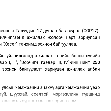
енцын Талуудын 17 дугаар бага хурал (COP17)-
үйлчилгээнд ажиллах жолооч нарт зориулсан
 “Хөсөг” танхимд зохион байгууллаа.
йн үйлчилгээнд ажиллах төрийн болон хувийн
р I, II”, “Зорчигч тээвэр III, IV”-ийн нийт
250
н зохион байгуулалт хариуцан ажиллах албан
н улсын хэмжээний энэхүү арга хэмжээний үеэр
гүй, шуурхай, соёлтой, мэргэжлийн түвшинд
 хангах нь сургалтын гол зорилго юм.