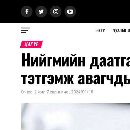
НҮҮР
ЧУХЛЫГ 
ЦАГ ҮЕ
Нийгмийн даатга
тэтгэмж авагчды
Огноо:
2 жил 7 сар.өмнө
,
2024/01/18