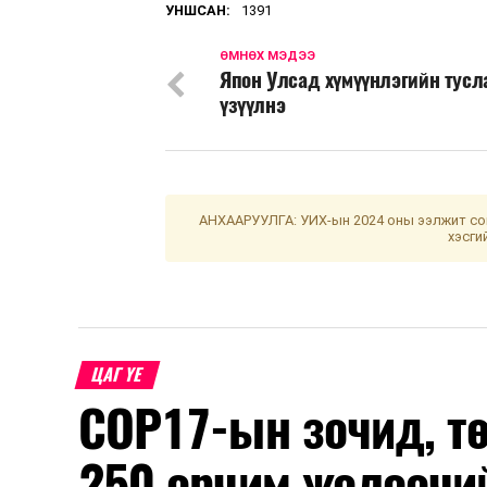
УНШСАН:
1391
ӨМНӨХ МЭДЭЭ
Япон Улсад хүмүүнлэгийн тус
үзүүлнэ
АНХААРУУЛГА: УИХ-ын 2024 оны ээлжит сон
хэсги
ЦАГ ҮЕ
COP17-ын зочид, т
250 орчим жолоочи