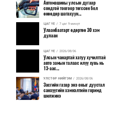
Автомашины улсын дугаар
сондгой тоогоор төгссөн бол
өнөөдөр шатахуун...
ЦАГ ҮЕ
7 цаг 9 минут
Улаанбаатарт өдөртөө 30 хэм
дулаан
ЦАГ ҮЕ
2026/08/06
Улсын чанартай хатуу хучилттай
авто замын талаас илүү хувь нь
13-аас...
УЛСТӨР НИЙГЭМ
2026/08/06
Засгийн газар энэ оныг дуустал
санхүүгийн хэмнэлтийн горимд
шилжинэ