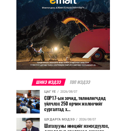
ШИНЭ МЭДЭЭ
ТОП МЭДЭЭ
ЦАГ ҮЕ
2026/08/07
COP17-ын зочид, төлөөлөгчдөд
үйлчлэх 250 орчим жолоочийг
сургалтад х...
ШУДАРГА МЭДЭЭ
2026/08/07
Шатахууны нөөцийг нэмэгдүүлэх,