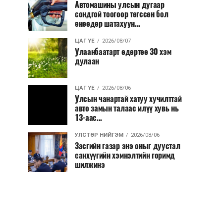
Автомашины улсын дугаар
сондгой тоогоор төгссөн бол
өнөөдөр шатахуун...
ЦАГ ҮЕ
2026/08/07
Улаанбаатарт өдөртөө 30 хэм
дулаан
ЦАГ ҮЕ
2026/08/06
Улсын чанартай хатуу хучилттай
авто замын талаас илүү хувь нь
13-аас...
УЛСТӨР НИЙГЭМ
2026/08/06
Засгийн газар энэ оныг дуустал
санхүүгийн хэмнэлтийн горимд
шилжинэ