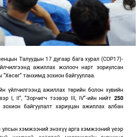
енцын Талуудын 17 дугаар бага хурал (COP17)-
үйлчилгээнд ажиллах жолооч нарт зориулсан
 “Хөсөг” танхимд зохион байгууллаа.
йн үйлчилгээнд ажиллах төрийн болон хувийн
р I, II”, “Зорчигч тээвэр III, IV”-ийн нийт
250
н зохион байгуулалт хариуцан ажиллах албан
н улсын хэмжээний энэхүү арга хэмжээний үеэр