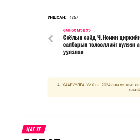
УНШСАН:
1367
ӨМНӨХ МЭДЭЭ
Соёлын сайд Ч.Номин циркий
салбарын төлөөллийг хүлээн а
уулзлаа
АНХААРУУЛГА: УИХ-ын 2024 оны ээлжит сон
хэсги
ЦАГ ҮЕ