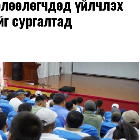
өлөөлөгчдөд үйлчлэх
йг сургалтад