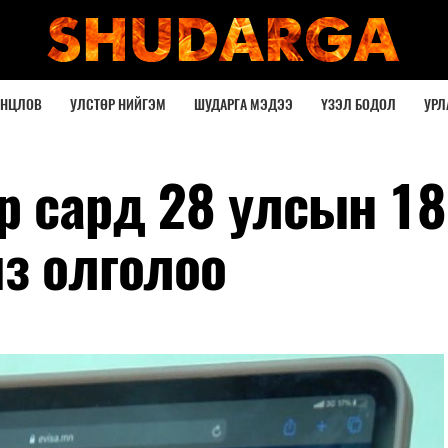
ОНЦЛОВ
УЛСТӨР НИЙГЭМ
ШУДАРГА МЭДЭЭ
ҮЗЭЛ БОДОЛ
УРЛ
ар сард 28 улсын 1
из олголоо