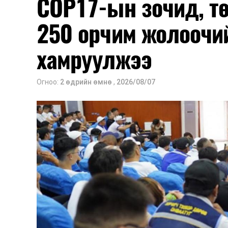
COP17-ын зочид, т
250 орчим жолоочи
хамруулжээ
Огноо:
2 өдрийн өмнө
,
2026/08/07