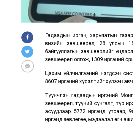
Гадаадын иргэн, харьяатын газа
визийн зөвшөөрөл, 28 улсын 1
байгууллагын зөвшөөрлийг үндэс
зөвшөөрөл олгож, 1309 иргэний ор
Цахим үйлчилгээний нэгдсэн сист
8607 иргэний хүсэлтийг хүлээн ав
Түүнчлэн гадаадын иргэний Монг
зөвшөөрөл, түүний сунгалт, түр ир
асуудлаар 5772 иргэнд утсаар, 9
иргэнд зөвлөгөө, мэдээлэл өгч аж