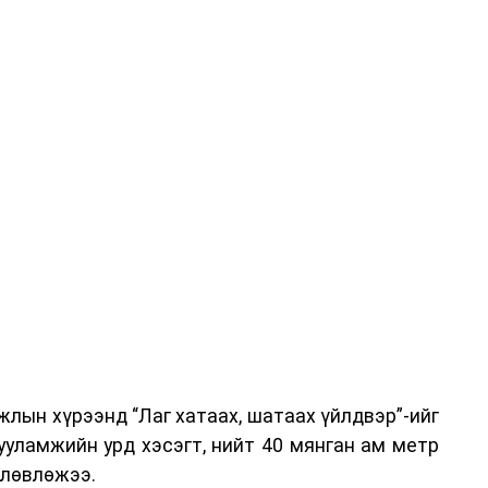
-хариулт, жишээнд суурилсан сургалт, багаар
вэрлэлтийн урсгалын зураглалтай танилцах,
эг онол, практик хосолсон хэлбэрээр зохион
га хурлыг зохион байгуулах Үндэсний хорооны
ар, Автотээврийн үндэсний төв болон Тээврийн
аагчид чиг үүргийнхээ хүрээнд мэдээлэл өгч,
аны Зам тээврийн хяналт, төлөвлөлт, зохион
илтэн, цагдаагийн дэд хурандаа Т.Ганзориг
т, аюулгүй ажиллагаа болон олон улсын арга
х асуудлын талаар мэдээлэл өгсөн байна.
лын хүрээнд “Лаг хатаах, шатаах үйлдвэр”-ийг
 төлөөлөгчдийн тээврийн үйлчилгээг аюулгүй,
ууламжийн урд хэсэгт, нийт 40 мянган ам метр
лах, үйлчилгээний нэгдсэн стандарт, сахилга
өлөвлөжээ.