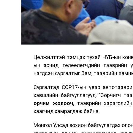
Цөлжилттэй тэмцэх тухай НҮБ-ын конв
ын зочид, төлөөлөгчдийн тээврийн 
нэгдсэн сургалтыг Зам, тээврийн яамны
Сургалтад COP17-ын үеэр автотээври
хэвшлийн байгууллагууд, “Зорчигч тээвэ
орчим жолооч
, тээврийн хэрэгслий
хаагчид хамрагдаж байна.
Монгол Улсад зохион байгуулагдах оло