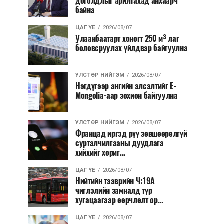
доголдлыг арилгахад анхаарч
байна
ЦАГ ҮЕ
2026/08/07
Улаанбаатарт хоногт 250 м³ лаг
боловсруулах үйлдвэр байгуулна
УЛСТӨР НИЙГЭМ
2026/08/07
Нэгдүгээр ангийн элсэлтийг E-
Mongolia-аар зохион байгуулна
УЛСТӨР НИЙГЭМ
2026/08/07
Францад иргэд рүү зөвшөөрөлгүй
сурталчилгааны дуудлага
хийхийг хориг...
ЦАГ ҮЕ
2026/08/07
Нийтийн тээврийн Ч:19А
чиглэлийн замналд түр
хугацаагаар өөрчлөлт ор...
ЦАГ ҮЕ
2026/08/07