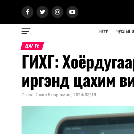
НҮҮР
ЧУХЛЫГ 
ЦАГ ҮЕ
ГИХГ: Хоёрдуга
иргэнд цахим в
Огноо:
2 жил 5 сар.өмнө
,
2024/03/18