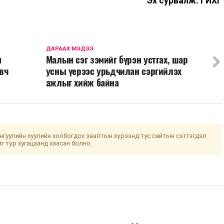
Эх сурвалж: ГИХГ
ДАРААХ МЭДЭЭ
н
Малын сэг зэмийг бүрэн устгах, шар
вч
усны үерээс урьдчилан сэргийлэх
ажлыг хийж байна
гуулийн хуулийн холбогдох заалтын хүрээнд тус сайтын сэтгэгдэл
йг түр хугацаанд хаасан болно.