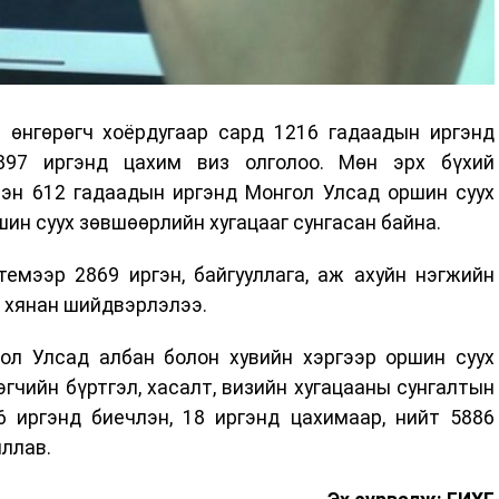
р өнгөрөгч хоёрдугаар сард 1216 гадаадын иргэнд
897 иргэнд цахим виз олголоо. Мөн эрх бүхий
лэн 612 гадаадын иргэнд Монгол Улсад оршин суух
шин суух зөвшөөрлийн хугацааг сунгасан байна.
емээр 2869 иргэн, байгууллага, аж ахуйн нэгжийн
ч хянан шийдвэрлэлээ.
ол Улсад албан болон хувийн хэргээр оршин суух
эгчийн бүртгэл, хасалт, визийн хугацааны сунгалтын
6 иргэнд биечлэн, 18 иргэнд цахимаар, нийт 5886
иллав.