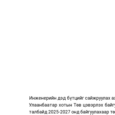
Сургалтыг танилцуулах лекц, асуулт
ажиллах дасгал, маршрут болон тээ
онцгой нөхцөлд ажиллах дадлага зэр
байгуулж байна.
Сургалтын үеэр COP17 олон улсын ба
Ажлын алба, Нийслэлийн тээврийн газ
цагдаагийн албаны холбогдох албан х
мэргэжил, арга зүйн зөвлөмж хүргэлээ.
Тухайлбал, Тээврийн цагдаагийн алб
байгуулалтын хэлтсийн ахлах мэргэж
замын хөдөлгөөний зохион байгуулал
хэмжээний үеэр жолооч нарын анхаара
Инженерийн дэд бүтцийг сайжруулах аж
Уг сургалт нь COP17-ын үеэр зочид,
Улаанбаатар хотын Төв цэвэрлэх байг
шуурхай, зохион байгуулалттай явуу
талбайд 2025-2027 онд байгуулахаар т