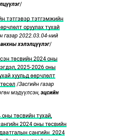
лцүүлэг
/
йн тэтгэвэр тэтгэмжийн
өөрчлөлт оруулах тухай
н газар 2022.03.04-ний
,
анхны хэлэлцүүлэг
/
сэн төсвийн 2024 оны
эгдэл, 2025-2026 оны
ухай хуульд өөрчлөлт
 төсөл
/
Засгийн газар
ргөн мэдүүлсэн,
эцсийн
 оны төсвийн тухай,
ангийн 2024 оны төсвийн
 даатгалын сангийн 2024