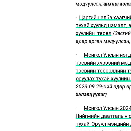
мэдүүлсэн,
анхны хэлэ
·
Цэргийн алба хаагчи
тухай хуульд нэмэлт, 
хуулийн төсөл
/
Засгий
өдөр өргөн мэдүүлсэн
·
Монгол Улсын нэгд
төсвийн хүрээний мэд
төсвийн төсөөллийн т
оруулах тухай хуулийн
2023.09.29-ний өдөр ө
хэлэлцүүлэг
/
·
Монгол Улсын 2024
Нийгмийн даатгалын с
тухай, Эрүүл мэндийн