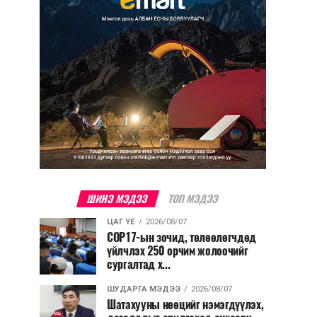
ШИНЭ МЭДЭЭ
ТОП МЭДЭЭ
ЦАГ ҮЕ
2026/08/07
COP17-ын зочид, төлөөлөгчдөд
үйлчлэх 250 орчим жолоочийг
сургалтад х...
ШУДАРГА МЭДЭЭ
2026/08/07
Шатахууны нөөцийг нэмэгдүүлэх,