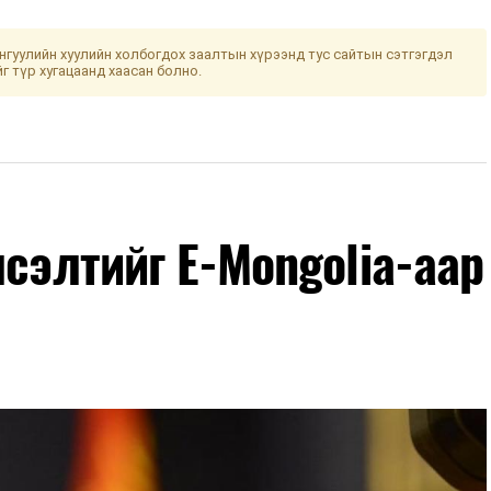
гуулийн хуулийн холбогдох заалтын хүрээнд тус сайтын сэтгэгдэл
йг түр хугацаанд хаасан болно.
лсэлтийг E-Mongolia-аар