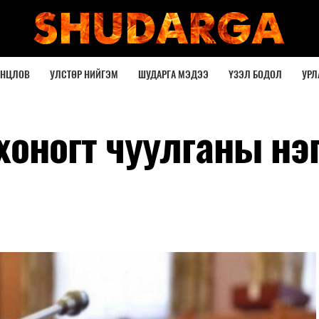
ОНЦЛОВ
УЛСТӨР НИЙГЭМ
ШУДАРГА МЭДЭЭ
ҮЗЭЛ БОДОЛ
УРЛ
хоногт чуулганы нэ