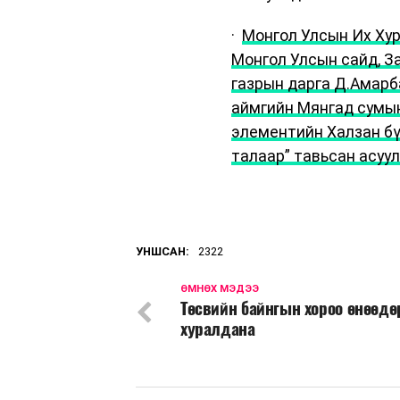
·
Монгол Улсын Их Ху
Монгол Улсын сайд, З
газрын дарга Д.Амарб
аймгийн Мянгад сумын
элементийн Халзан бү
талаар” тавьсан асуул
УНШСАН:
2322
ӨМНӨХ МЭДЭЭ
Төсвийн байнгын хороо өнөөдө
хуралдана