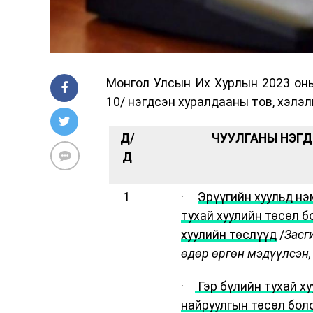
Монгол Улсын Их Хурлын 2023 оны
10/ нэгдсэн хуралдааны тов, хэлэ
Д/
ЧУУЛГАНЫ НЭГД
Д
1
·
Эрүүгийн хуульд нэ
тухай хуулийн төсөл 
хуулийн төслүүд
/
Засг
өдөр өргөн мэдүүлсэн
·
Гэр бүлийн тухай х
найруулгын төсөл бол