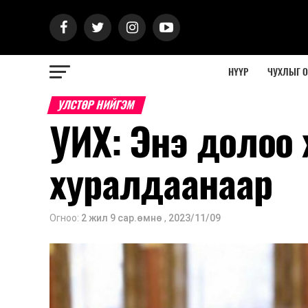
НҮҮР
ЧУХЛЫГ 
УЛСТӨР НИЙГЭМ
УИХ: Энэ долоо 
хуралдаанаар
Огноо:
2 жил 9 сар.өмнө
,
2023/11/09