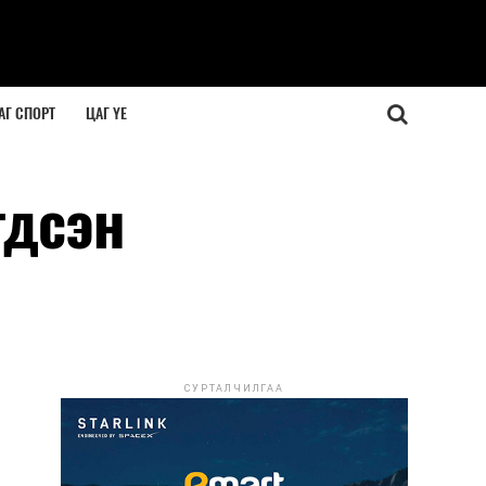
АГ СПОРТ
ЦАГ ҮЕ
гдсэн
СУРТАЛЧИЛГАА