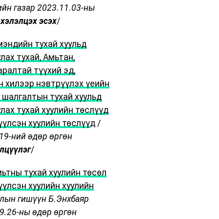
ийн газар 2023.11.03-ны
,
хэлэлцэх эсэх
/
мэндийн тухай хуульд
лах тухай, Амьтан,
аралтай түүхий эд,
н хилээр нэвтрүүлэх үеийн
, шалгалтын тухай хуульд
лах тухай хуулийн төслүүд
үүлсэн хуулийн төслүү
д /
.19-ний өдөр өргөн
лцүүлэг
/
ьтны тухай хуулийн төсөл
үүлсэн хуулийн хуулийн
лын гишүүн Б.Энхбаяр
9.26-ны өдөр өргөн