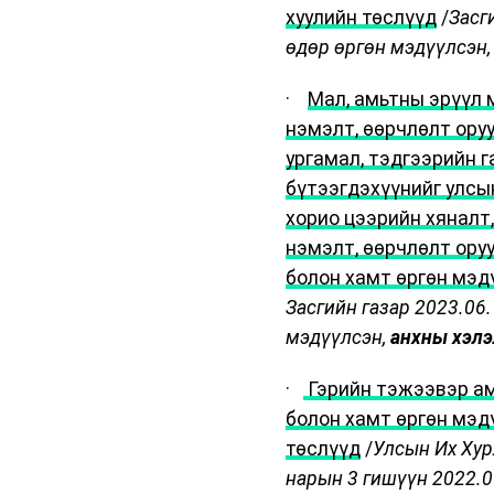
хуулийн төслүүд
/
Засг
өдөр өргөн мэдүүлсэн
·
Мал, амьтны эрүүл 
нэмэлт, өөрчлөлт оруу
ургамал, тэдгээрийн г
бүтээгдэхүүнийг улсы
хорио цээрийн хяналт
нэмэлт, өөрчлөлт оруу
болон хамт өргөн мэд
Засгийн газар 2023.06
мэдүүлсэн,
анхны хэлэ
·
Гэрийн тэжээвэр ам
болон хамт өргөн мэд
төслүүд
/
Улсын Их Хур
нарын 3 гишүүн 2022.0