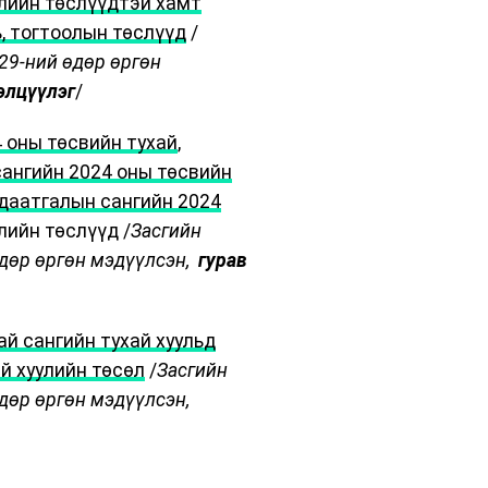
улийн төслүүдтэй хамт
, тогтоолын төслүүд
/
.29-ний өдөр өргөн
элцүүлэг
/
 оны төсвийн тухай
,
ангийн 2024 оны төсвийн
даатгалын сангийн 2024
лийн төслүүд /
Засгийн
өдөр өргөн мэдүүлсэн,
гурав
ай сангийн тухай хуульд
й хуулийн төсөл
/
Засгийн
өдөр өргөн мэдүүлсэн,