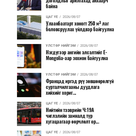
доголдлыг арилгахад анхаарч
байна
ЦАГ ҮЕ
2026/08/07
Улаанбаатарт хоногт 250 м³ лаг
боловсруулах үйлдвэр байгуулна
УЛСТӨР НИЙГЭМ
2026/08/07
Нэгдүгээр ангийн элсэлтийг E-
Mongolia-аар зохион байгуулна
УЛСТӨР НИЙГЭМ
2026/08/07
Францад иргэд рүү зөвшөөрөлгүй
сурталчилгааны дуудлага
хийхийг хориг...
ЦАГ ҮЕ
2026/08/07
Нийтийн тээврийн Ч:19А
чиглэлийн замналд түр
хугацаагаар өөрчлөлт ор...
ЦАГ ҮЕ
2026/08/07