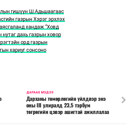
рлын гишүүн Ш.Адьшаагаас
асгийн газрын Хэрэг эрхлэх
аясгаланд хандаж “Ховд
 нутаг дахь газрын ховор
рэгтэйн орд газрын
гын хариуг сонсоно
ДАРААХ МЭДЭЭ
р
Дарханы төмөрлөгийн үйлдвэр энэ
оны III улиралд 23,5 тэрбум
төгрөгийн цэвэр ашигтай ажиллалаа