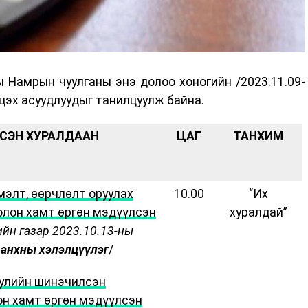
 Намрын чуулганы энэ долоо хоногийн /2023.11.09-
лцэх асуудлуудыг танилцуулж байна.
СЭН ХУРАЛДААН
ЦАГ
ТАНХИМ
мэлт, өөрчлөлт оруулах
10.00
“Их
болон хамт өргөн мэдүүлсэн
хуралдай”
ийн газар 2023.10.13-ны
,
анхны
хэлэлцүүлэг
/
уулийн шинэчилсэн
он хамт өргөн мэдүүлсэн