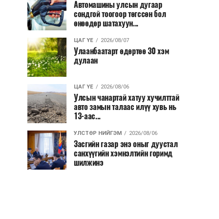
Автомашины улсын дугаар
сондгой тоогоор төгссөн бол
өнөөдөр шатахуун...
ЦАГ ҮЕ
2026/08/07
Улаанбаатарт өдөртөө 30 хэм
дулаан
ЦАГ ҮЕ
2026/08/06
Улсын чанартай хатуу хучилттай
авто замын талаас илүү хувь нь
13-аас...
УЛСТӨР НИЙГЭМ
2026/08/06
Засгийн газар энэ оныг дуустал
санхүүгийн хэмнэлтийн горимд
шилжинэ