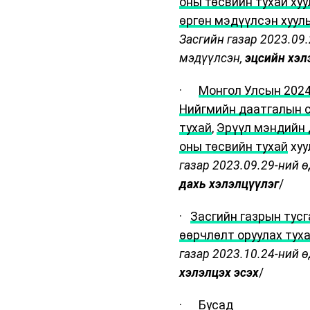
оны төсвийн тухай ху
өргөн мэдүүлсэн хууль
Засгийн газар 2023.09
мэдүүлсэн,
эцсийн хэл
·
Монгол Улсын 2024
Нийгмийн даатгалын с
тухай
,
Эрүүл мэндийн 
оны төсвийн тухай
хуу
газар 2023.09.29-ний 
дахь хэлэлцүүлэг
/
·
Засгийн газрын тусг
өөрчлөлт оруулах туха
газар 2023.10.24-ний 
хэлэлцэх эсэх
/
· Бусад