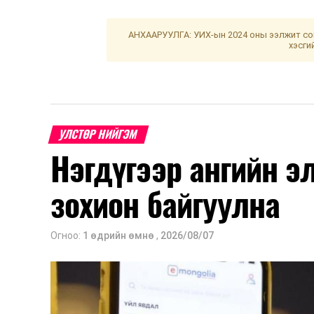
АНХААРУУЛГА: УИХ-ын 2024 оны ээлжит сон
хэсги
УЛСТӨР НИЙГЭМ
Нэгдүгээр ангийн э
зохион байгуулна
Огноо:
1 өдрийн өмнө
,
2026/08/07