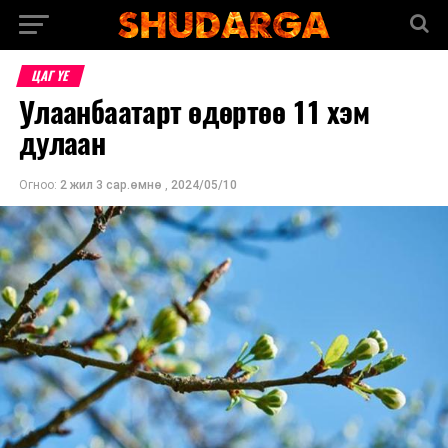
ЦАГ ҮЕ
Улаанбаатарт өдөртөө 11 хэм
дулаан
Огноо:
2 жил 3 сар.өмнө
,
2024/05/10