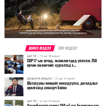
ШИНЭ МЭДЭЭ
ТОП МЭДЭЭ
ЦАГ ҮЕ
19 цаг 28 минут
COP17-ын зочид, төлөөлөгчдөд үйлчлэх 250
орчим жолоочийг сургалтад х...
ШУДАРГА МЭДЭЭ
21 цаг 51 минут
Шатахууны нөөцийг нэмэгдүүлэх, доголдлыг
арилгахад анхаарч байна
ЦАГ ҮЕ
21 цаг 54 минут
Улаанбаатарт хоногт 250 м³ лаг боловсруулах