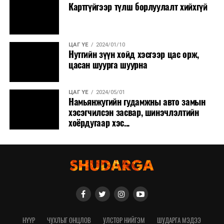
Картгүйгээр түлш борлуулалт хийхгүй
ЦАГ ҮЕ
2024/01/10
Нутгийн зүүн хойд хэсгээр цас орж,
цасан шуурга шуурна
ЦАГ ҮЕ
2024/05/01
Намьянжугийн гудамжны авто замын
хэсэгчилсэн засвар, шинэчлэлтийн
хоёрдугаар хэс...
НҮҮР
ЧУХЛЫГ ОНЦЛОВ
УЛСТӨР НИЙГЭМ
ШУДАРГА МЭДЭЭ