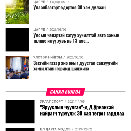
ЦАГ ҮЕ
1 өдөр.өмнө
Улаанбаатарт өдөртөө 30 хэм дулаан
ЦАГ ҮЕ
2026/08/06
Улсын чанартай хатуу хучилттай авто замын
талаас илүү хувь нь 13-аас...
УЛСТӨР НИЙГЭМ
2026/08/06
Засгийн газар энэ оныг дуустал санхүүгийн
хэмнэлтийн горимд шилжинэ
САНАЛ БОЛГОХ
УРЛАГ СПОРТ
2021/11/08
"Ярууслын чуулган"-д Д.Урианхай
найрагч түрүүлж 30 сая төгрөг гардлаа
ШУДАРГА МЭДЭЭ
2019/12/02