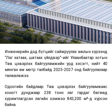
шат, маршрут, хөдөлгөөний зохион байгуулалт,
цагийн менежмент, мэдээлэл дамжуулах журам,
холбогдох байгууллагуудын уялдаа холбоо, аюулгүй
ажиллагааны чиглэлээр жолооч нарыг сургалт, арга
зүйгээр хангаж байна.
Мөн зам тээврийн осол, саатал болон бусад эрсдэл,
онцгой нөхцөл үүссэн үед авах арга хэмжээ, ачаалал
ихтэй нөхцөлд тайван, зөв, шуурхай шийдвэр гаргах,
Инженерийн дэд бүтцийг сайжруулах ажлын хүрээнд
өдөр тутмын ажлын бэлэн байдлыг хангах зэрэг
“Лаг хатаах, шатаах үйлдвэр”-ийг Улаанбаатар хотын
практик ур чадварыг сургалтын хөтөлбөрт тусгажээ.
Төв цэвэрлэх байгууламжийн урд хэсэгт, нийт 40
мянган ам метр талбайд 2025-2027 онд байгуулахаар
Сургалтыг танилцуулах лекц, асуулт-хариулт,
төлөвлөжээ.
жишээнд суурилсан сургалт, багаар ажиллах дасгал,
маршрут болон тээвэрлэлтийн урсгалын зураглалтай
Одоогийн байдлаар Төв цэвэрлэх байгууламжаас
танилцах, онцгой нөхцөлд ажиллах дадлага зэрэг
хоногт дунджаар 238 тонн лаг гардаг бөгөөд
онол, практик хосолсон хэлбэрээр зохион байгуулж
хуримтлагдсан лагийн хэмжээ 843,200 м³-д хүрсэн
байна.
байна.
Сургалтын үеэр COP17 олон улсын бага хурлыг