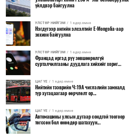
үйлдвэр байгуулна
УЛСТӨР НИЙГЭМ
1 өдөр.өмнө
Нэгдүгээр ангийн элсэлтийг E-Mongolia-аар
зохион байгуулна
УЛСТӨР НИЙГЭМ
1 өдөр.өмнө
Францад иргэд рүү зөвшөөрөлгүй
сурталчилгааны дуудлага хийхийг хориг...
ЦАГ ҮЕ
1 өдөр.өмнө
Нийтийн тээврийн Ч:19А чиглэлийн замналд
түр хугацаагаар өөрчлөлт ор...
ЦАГ ҮЕ
1 өдөр.өмнө
Автомашины улсын дугаар сондгой тоогоор
төгссөн бол өнөөдөр шатахуун...