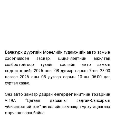
байгууламжаас гардаг лагийг байгаль орчинд аюулгүй
мэдээллээ.
аргаар боловсруулж, эзлэхүүнийг эрс бууруулах
зориулалттай. Лагийг өндөр температурт шатааснаар
эзлэхүүн нь 90 хүртэл хувиар буурч, бактери, вирус
болон бусад өвчин үүсгэгч бичил биетнийг устгах
боломжтой.
Түүнчлэн шаталтын явцад үүсэх дулааныг цахилгаан
болон дулааны эрчим хүч үйлдвэрлэхэд ашиглаж
Баянзүрх дүүргийн Монелийн гудамжийн авто замын
болдог. Зарим технологийн хувьд шаталтын дараа
хэсэгчилсэн засвар, шинэчлэлтийн ажилтай
үлдэх үнснээс фосфор зэрэг ашигт эрдсийг сэргээн
холбоотойгоор тухайн хэсгийн авто замын
авах боломжтой аж.
хөдөлгөөнийг 2026 оны 08 дугаар сарын 7-ны 23:00
цагаас 2026 оны 08 дугаар сарын 10-ны 06:00 цаг
Япон, Герман, Швейцар, Нидерланд, Өмнөд Солонгос
хүртэл хаана.
зэрэг улс лаг хатаах, шатаах технологийг ашиглаж
байна. Тухайлбал, Германд лаг шатаах үйлдвэрээс
Энэ авто замаар дайран өнгөрдөг нийтийн тээврийн
гарсан үнснээс фосфор сэргээн авах технологи
Ч:19А “Цагаан давааны задгай-Сансарын
ашигладаг бол Нидерландад төвлөрсөн лаг
үйлчилгээний төв” чиглэлийн замналд түр хугацаагаар
боловсруулах үйлдвэрүүдээр дулаан, цахилгаан
өөрчлөлт орж байна.