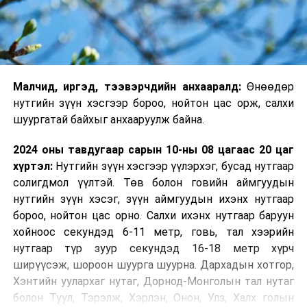
Малчид, иргэд, тээвэрчдийн анхааралд:
Өнөөдөр
нутгийн зүүн хэсгээр бороо, нойтон цас орж, салхи
шуургатай байхыг анхааруулж байна.
2024 оны тавдугаар сарын 10-ны 08 цагаас 20 цаг
хүртэл:
Нутгийн зүүн хэсгээр үүлэрхэг, бусад нутгаар
солигдмол үүлтэй. Төв болон говийн аймгуудын
нутгийн зүүн хэсэг, зүүн аймгуудын ихэнх нутгаар
бороо, нойтон цас орно. Салхи ихэнх нутгаар баруун
хойноос секундэд 6-11 метр, говь, тал хээрийн
нутгаар түр зуур секундэд 16-18 метр хүрч
ширүүсэж, шороон шуурга шуурна. Дархадын хотгор,
Хэнтийн уулархаг нутаг, Дорнод-Монголын тал нутаг
болон Туул, Тэрэлж, Хэрлэн, Онон, Улз, Халх голын