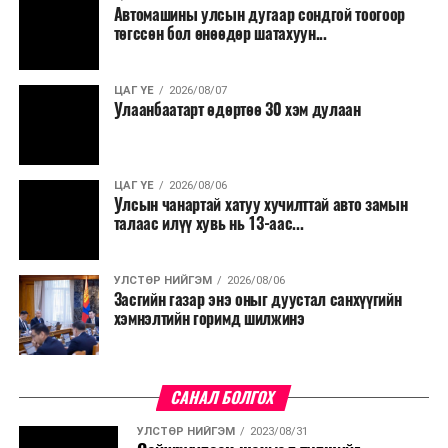
Автомашины улсын дугаар сондгой тоогоор
Мөн бүх шатны төсвийн ерөнхийлөн захирагч нарт
төгссөн бол өнөөдөр шатахуун...
салбар бүрдээ урсгал зардлыг 20 хувиар бууруулах,
нөхөн томилгоо хийхгүй байх, аялал, амралт, зугаалга,
ЦАГ ҮЕ
2026/08/07
хамт олны урлаг, спортын арга хэмжээг зохион
Улаанбаатарт өдөртөө 30 хэм дулаан
байгуулахгүй байх, төрийн албанд шинэ орон тоо бий
болгохгүй байх, эрчим хүчний хэрэглээг хэмнэх, хурал,
сургалтыг цахим хэлбэрт шилжүүлэх, төрийн албан
ЦАГ ҮЕ
2026/08/06
хаагчдыг зарим өдрүүдэд цахимаар ажиллуулах арга
Улсын чанартай хатуу хучилттай авто замын
хэмжээг үргэлжлүүлэхийг үүрэг болголоо.
талаас илүү хувь нь 13-аас...
Төсвийн сахилга бат сайжирч, эдийн засгийн нөхцөл
УЛСТӨР НИЙГЭМ
2026/08/06
байдал хэвийн болсон тохиолдолд эдгээр
Засгийн газар энэ оныг дуустал санхүүгийн
хязгаарлалтыг үе шаттайгаар сулруулах юм.
хэмнэлтийн горимд шилжинэ
САНАЛ БОЛГОХ
УЛСТӨР НИЙГЭМ
2023/08/31