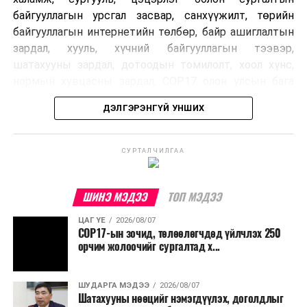
байгууллагын урсгал засвар, санхүүжилт, төрийн
байгууллагын интернетийн төлбөр, байр ашиглалтын
зардал, хууль, хүчний байгууллагын тээвэр,
шатахууны зардал, дотоодын томилолт, хоол хүнс,
нормын хувцасны зардал, COP17 олон улсын бага
хурлын зардал, Засгийн газрын өр, орон нутгийн нөөц
ДЭЛГЭРЭНГҮЙ УНШИХ
хөрөнгийн санхүүжилтийг хэвийн үргэлжлүүлэхээр
шийдвэрлэжээ.
СУРТАЛЧИЛГАА
Харин дараах зардлыг хязгаарлахаар болсон байна.
Үүнд:
ШИНЭ МЭДЭЭ
ТОП МЭДЭЭ
Олон улсын болон Засгийн газрын
ЦАГ ҮЕ
2026/08/07
шийдвэртэйгээс бусад хурал, зөвлөгөөн, ой,
COP17-ын зочид, төлөөлөгчдөд үйлчлэх 250
тэмдэглэлт өдөр, найр наадам, соёлын арга
орчим жолоочийг сургалтад х...
хэмжээ;
Урьдчилан төлөвлөсөн төрийн өндөр албан
ШУДАРГА МЭДЭЭ
2026/08/07
Шатахууны нөөцийг нэмэгдүүлэх, доголдлыг
тушаалтны томилолтоос бусад гадаад