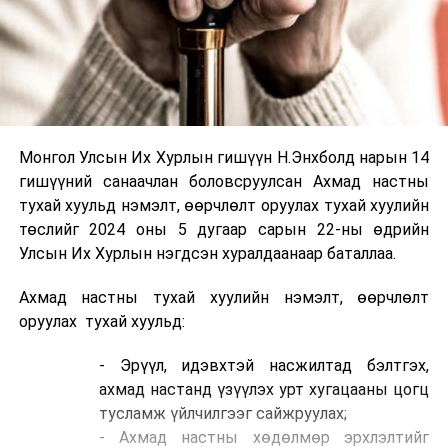
Монгол Улсын Их Хурлын гишүүн Н.Энхболд нарын 14
гишүүний санаачлан боловсруулсан Ахмад настны
тухай хуульд нэмэлт, өөрчлөлт оруулах тухай хуулийн
төслийг 2024 оны 5 дугаар сарын 22-ны өдрийн
Улсын Их Хурлын нэгдсэн хуралдаанаар баталлаа.
Ахмад настны тухай хуулийн нэмэлт, өөрчлөлт
оруулах тухай хуульд:
- Эрүүл, идэвхтэй насжилтад бэлтгэх,
ахмад настанд үзүүлэх урт хугацааны цогц
тусламж үйлчилгээг сайжруулах;
- Ахмад настны хөдөлмөр эрхлэлтийг