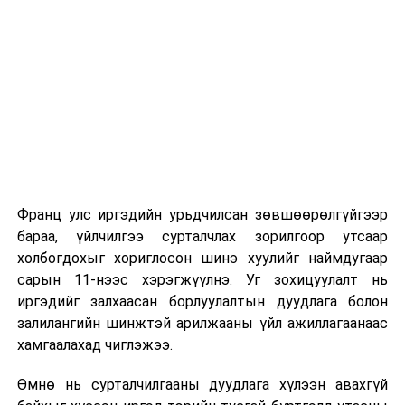
Их, дээд сургуулийн хичээл
2026 оны 9 дүгээр сарын 1-нээс цахимаар
эхэлнэ.
2026 оны 9 дүгээр сарын 14-нөөс танхимаар
үргэлжилнэ.
Оюутны дотуур байр
Франц улс иргэдийн урьдчилсан зөвшөөрөлгүйгээр
2026 оны 9 дүгээр сарын 13-наас оюутнуудыг
бараа, үйлчилгээ сурталчлах зорилгоор утсаар
дотуур байранд оруулж эхэлнэ.
холбогдохыг хориглосон шинэ хуулийг наймдугаар
Сургууль, цэцэрлэгийн үйл ажиллагааны
сарын 11-нээс хэрэгжүүлнэ. Уг зохицуулалт нь
зохицуулалт
иргэдийг залхаасан борлуулалтын дуудлага болон
залилангийн шинжтэй арилжааны үйл ажиллагаанаас
2026 оны 8 дугаар сарын 17–28-ны өдрүүдэд
хамгаалахад чиглэжээ.
нийслэлийн бүх сургууль, цэцэрлэгт ажлын
Өмнө нь сурталчилгааны дуудлага хүлээн авахгүй
байранд элсэлт, бүртгэл болон бусад аливаа