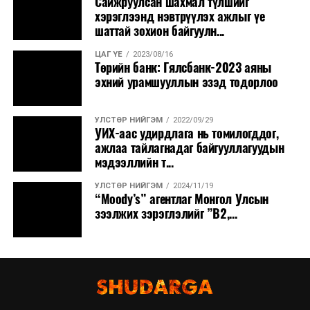
Сайжруулсан шахмал түлшийг
хэрэглээнд нэвтрүүлэх ажлыг үе
шаттай зохион байгуулн...
ЦАГ ҮЕ
2023/08/16
Төрийн банк: Гялсбанк-2023 аяны
эхний урамшууллын эзэд тодорлоо
УЛСТӨР НИЙГЭМ
2022/09/29
УИХ-аас удирдлага нь томилогддог,
ажлаа тайлагнадаг байгууллагуудын
мэдээллийн т...
УЛСТӨР НИЙГЭМ
2024/11/19
“Moody’s” агентлаг Монгол Улсын
зээлжих зэрэглэлийг ”В2,...