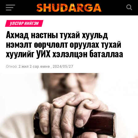
УЛСТӨР НИЙГЭМ
Ахмад настны тухай хуульд
нэмэлт өөрчлөлт оруулах тухай
хуулийг УИХ хэлэлцэн баталлаа
Огноо:
2 жил 2 сар.өмнө
,
2024/05/27