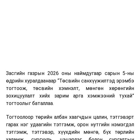
Хуулийг зөрчиж дуудлага хийсэн хувь хүнийг нэг
дуудлага тутамд 75 мянга хүртэлх евро, аж ахуйн
нэгжийг 375 мянга хүртэлх еврогоор торгох
боломжтой. Харин хэрэглэгч өөрөө зөвшөөрсөн,
эсвэл тухайн компанитай өмнө нь гэрээний
харилцаатай бөгөөд шинэ үйлчилгээ санал болгож
буй тохиолдолд хориг үйлчлэхгүй. Иргэд
зөвшөөрөлгүй дуудлагын талаар төрийн цахим
хуудсаар мэдээлэх боломжтой.
Засгийн газрын 2026 оны наймдугаар сарын 5-ны
Шинэ хууль Францын зах зээлд үйлчилдэг гадаадын
өдрийн хуралдаанаар “Төсвийн санхүүжилтэд эрэмбэ
дуудлагын төвүүдэд нөлөөлөхөөр байна. Тухайлбал,
тогтоож, төсвийн хэмнэлт, мөнгөн хөрөнгийн
Мароккогийн дуудлагын төвүүдийн орлогын 80 гаруй
зохицуулалт хийх зарим арга хэмжээний тухай”
хувь Францын зах зээлээс бүрддэг бөгөөд тус улсын
тогтоолыг баталлаа.
40–50 мянган ажлын байр эрсдэлд орж болзошгүйг
Мароккогийн хөдөлмөр эрхлэлтийн сайд мэдэгджээ.
Тогтоолоор төрийн албан хаагчдын цалин, тэтгэвэрт
гарах нэг удаагийн тэтгэмж, орон нутгийн нэмэгдэл
тэтгэмж, тэтгэвэр, хүүхдийн мөнгө, бүх төрлийн
халамж, сургууль, цэцэрлэг болон сургалтын