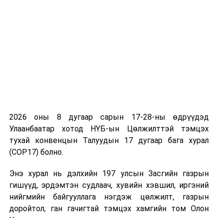
Ахмад настны тухай хуульд нэмэлт, өөрчлөлт
оруулах тухай хуулийг дагалдуулан өргөн барьсан
холбогдох 10 орчим хуулийн нэмэлт, өөрчлөлтийг
Улсын Их Хурлаар тус тус батлуулсан. Хуулийг 2025
оны 01 дүгээр сарын 01-ний өдрөөс эхлэн дагаж
мөрдөнө
гэж ХНХЯ-аас мэдээллээ.
УНШСАН:
1611
ДАРААХ МЭДЭЭ
ОХУ-ын Батлан хамгаалахын дэд сайд хахууль авсан
2026 оны 8 дугаар сарын 17-28-ны өдрүүдэд
хэргээр баривчлагджээ
Улаанбаатар хотод НҮБ-ын Цөлжилттэй тэмцэх
тухай конвенцын Талуудын 17 дугаар бага хурал
ӨМНӨХ МЭДЭЭ
(COP17) болно.
СЕХ: Нэр дэвшигчдийн баримт бичгийг хүлээн авч
дууслаа
Энэ хурал нь дэлхийн 197 улсын Засгийн газрын
гишүүд, эрдэмтэн судлаач, хувийн хэвшил, иргэний
нийгмийн байгууллага нэгдэж цөлжилт, газрын
доройтол, ган гачигтай тэмцэх хамгийн том Олон