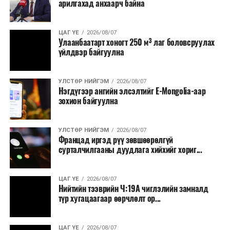
арилгахад анхаарч байна
томилолт, гадаадын зочин хүлээн авах зардал;
Зайлшгүй шаардлагагүй тоног төхөөрөмж,
ЦАГ ҮЕ
2026/08/07
тавилга, автомашин худалдан авах;
Улаанбаатарт хоногт 250 м³ лаг боловсруулах
үйлдвэр байгуулна
Батлан хамгаалах, хууль зүйн салбараас бусад
сургалт, дадлага;
УЛСТӨР НИЙГЭМ
2026/08/07
Хуулиар заавал мэдээлэхээс бусад кино,
Нэгдүгээр ангийн элсэлтийг E-Mongolia-аар
контент, хэвлэлийн зардал;
зохион байгуулна
Заавал олгохоос бусад тэтгэмж, урамшуулал.
УЛСТӨР НИЙГЭМ
2026/08/07
Санхүүгийн хэмнэлтийн горимыг 2026 оны
Францад иргэд рүү зөвшөөрөлгүй
арванхоёрдугаар сарын 31 хүртэл мөрдөнө. Харин
сурталчилгааны дуудлага хийхийг хориг...
эрүүл мэндийн салбар уг хэмнэлтийн горимд
хамрагдахгүй бөгөөд цэцэрлэг, сургуулийн хүүхдийн
ЦАГ ҮЕ
2026/08/07
эрт илрүүлэг, вакцинжуулалт, томуу, томуу төст
Нийтийн тээврийн Ч:19А чиглэлийн замналд
өвчний эсрэг арга хэмжээ зэрэг зайлшгүй
түр хугацаагаар өөрчлөлт ор...
шаардлагатай ажлууд төлөвлөгөөний дагуу
үргэлжилнэ гэж Ерөнхий сайд Н.Учрал онцоллоо.
ЦАГ ҮЕ
2026/08/07