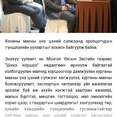
Хонины махны үнэ цэний сүлжээнд оролцогчдын
түншлэлийн уулзалтыг зохион байгуулж байна.
Энэхүү уулзалт нь Монгол Улсын Засгийн газраас
“Шинэ хоршоо” хөдөлгөөн өрнүүлж байгаатай
холбогдуулан малчид хоршоогоор дамжуулан хурганы
махны үнэ цэний сүлжээг хөгжүүлэх, хурганы махны
боловсруулалт, экспортын чиглэлээр үйл ажиллагаа
эрхэлж буй аж ахуйн нэгжтэй хамтран ажиллах,
малын бүртгэл, мөшгөх тогтолцоо, мал эмнэлгийн
хорио цээр, стандартын шаардлагыг хангуулахад төр,
хувийн хэвшлийн түншлэлийн тусламжтайгаар
хурганы махны үнэ цэний сүлжээг хөгжүүлэн