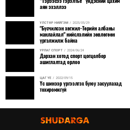
“Гэрээсээ гэрэлтье” үндэсний цахим
аян эхэллээ
УЛСТӨР НИЙГЭМ
2025/05/29
"Бүсчилсэн хөгжил-Төрийн албаны
манлайлал" нийслэлийн зөвлөгөөн
үргэлжилж байна
УРЛАГ СПОРТ
2024/06/24
Дархан хотод спорт цогцолбор
ашиглалтад орлоо
ЦАГ ҮЕ
2022/09/15
Үс шинээр үргээлгэх буюу засуулахад
тохиромжгүй