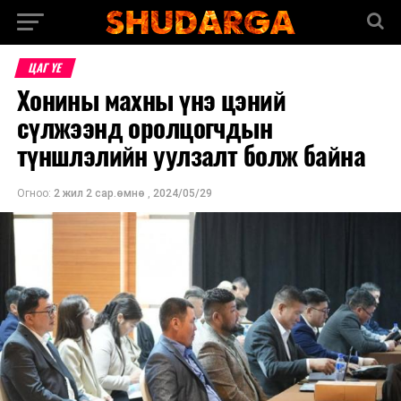
ЦАГ ҮЕ
Хонины махны үнэ цэний
сүлжээнд оролцогчдын
түншлэлийн уулзалт болж байна
Огноо:
2 жил 2 сар.өмнө
,
2024/05/29