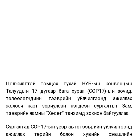
хэрэгжүүлэх зураглал гаргана.
Мөн энэхүү уулзалтаар хоршоологч малчдыг
стандартын шаардлага хангасан мал төхөөрөх болон
мах боловсруулах үйлдвэрийн үйл ажиллагаатай
танилцуулах зэргээр туршлага судлуулах үйл
ажиллагааг хэрэгжүүлнэ.
Манай улсын хувьд 2023 онд 80.4 мянган тонн мах
экспортолсон нь түүхэн дээд амжилтыг тогтоосон
төдийгүй булангийн орнууд руу халал аргаар
Цөлжилттэй тэмцэх тухай НҮБ-ын конвенцын
бэлтгэсэн хонь, ямааны түүхий махны экспортын тоо
Талуудын 17 дугаар бага хурал (COP17)-ын зочид,
хэмжээ нэмэгдэх хандлагатай байна. Одоогоор
төлөөлөгчдийн тээврийн үйлчилгээнд ажиллах
салбар яамтай 50 орчим аж ахуйн нэгж хонь, ямааны
жолооч нарт зориулсан нэгдсэн сургалтыг Зам,
түүхий мах экспортлохоор бодлогын гэрээ
тээврийн яамны “Хөсөг” танхимд зохион байгууллаа.
байгуулаад байна
гэж ХХААХҮЯ-наас мэдээллээ.
Сургалтад COP17-ын үеэр автотээврийн үйлчилгээнд
УНШСАН:
1215
ажиллах төрийн болон хувийн хэвшлийн