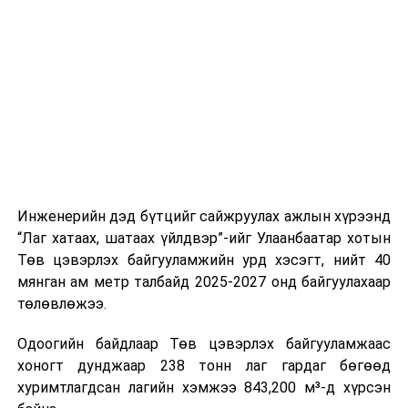
буудал болон арга хэмжээний байршилд хүргэх үе
шат, маршрут, хөдөлгөөний зохион байгуулалт,
цагийн менежмент, мэдээлэл дамжуулах журам,
холбогдох байгууллагуудын уялдаа холбоо, аюулгүй
ажиллагааны чиглэлээр жолооч нарыг сургалт, арга
зүйгээр хангаж байна.
Мөн зам тээврийн осол, саатал болон бусад эрсдэл,
онцгой нөхцөл үүссэн үед авах арга хэмжээ, ачаалал
ихтэй нөхцөлд тайван, зөв, шуурхай шийдвэр гаргах,
Инженерийн дэд бүтцийг сайжруулах ажлын хүрээнд
өдөр тутмын ажлын бэлэн байдлыг хангах зэрэг
“Лаг хатаах, шатаах үйлдвэр”-ийг Улаанбаатар хотын
практик ур чадварыг сургалтын хөтөлбөрт тусгажээ.
Төв цэвэрлэх байгууламжийн урд хэсэгт, нийт 40
мянган ам метр талбайд 2025-2027 онд байгуулахаар
Сургалтыг танилцуулах лекц, асуулт-хариулт,
төлөвлөжээ.
жишээнд суурилсан сургалт, багаар ажиллах дасгал,
маршрут болон тээвэрлэлтийн урсгалын зураглалтай
Одоогийн байдлаар Төв цэвэрлэх байгууламжаас
танилцах, онцгой нөхцөлд ажиллах дадлага зэрэг
хоногт дунджаар 238 тонн лаг гардаг бөгөөд
онол, практик хосолсон хэлбэрээр зохион байгуулж
хуримтлагдсан лагийн хэмжээ 843,200 м³-д хүрсэн
байна.