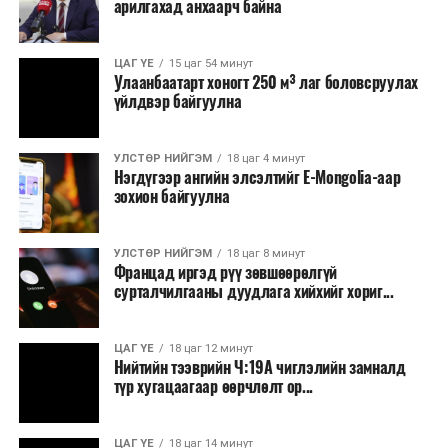
арилгахад анхаарч байна
ЦАГ ҮЕ
15 цаг 54 минут
Улаанбаатарт хоногт 250 м³ лаг боловсруулах
үйлдвэр байгуулна
УЛСТӨР НИЙГЭМ
18 цаг 4 минут
Нэгдүгээр ангийн элсэлтийг E-Mongolia-аар
зохион байгуулна
УЛСТӨР НИЙГЭМ
18 цаг 8 минут
Францад иргэд рүү зөвшөөрөлгүй
сурталчилгааны дуудлага хийхийг хориг...
ЦАГ ҮЕ
18 цаг 12 минут
Нийтийн тээврийн Ч:19А чиглэлийн замналд
түр хугацаагаар өөрчлөлт ор...
ЦАГ ҮЕ
18 цаг 14 минут