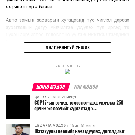
боловсруулах үйлдвэрүүдээр дулаан, цахилгаан
өөрчлөлт орж байна.
эрчим хүч үйлдвэрлэдэг.
Авто замын засварын хугацаанд тус чиглэл дараах
Ийнхүү лаг хатаах, шатаах технологийг лагийн
зураглалын дагуу үйлчилгээ үзүүлэх тул иргэд та
эзлэхүүнийг бууруулахын зэрэгцээ эрчим хүч
бүхэн зорчилтоо төлөвлөнө үү
гэж Нийтийн тээврийн
үйлдвэрлэх, нөөцийг дахин ашиглах чиглэлээр олон
бодлогын газраас мэдээллээ.
улсад өргөн ашиглаж байна.
ДЭЛГЭРЭНГҮЙ УНШИХ
СУРТАЛЧИЛГАА
ШИНЭ МЭДЭЭ
ТОП МЭДЭЭ
ЦАГ ҮЕ
13 цаг 27 минут
COP17-ын зочид, төлөөлөгчдөд үйлчлэх 250
орчим жолоочийг сургалтад х...
ШУДАРГА МЭДЭЭ
15 цаг 51 минут
Шатахууны нөөцийг нэмэгдүүлэх, доголдлыг