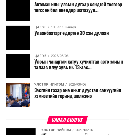
Автомашины улсын дугаар сондгой тоогоор
төгссөн бол өнөөдөр шатахуун...
ЦАГ ҮЕ
18 цаг 18 минут
Улаанбаатарт өдөртөө 30 хэм дулаан
ЦАГ ҮЕ
2026/08/06
Улсын чанартай хатуу хучилттай авто замын
талаас илүү хувь нь 13-аас...
УЛСТӨР НИЙГЭМ
2026/08/06
Засгийн газар энэ оныг дуустал санхүүгийн
хэмнэлтийн горимд шилжинэ
САНАЛ БОЛГОХ
УЛСТӨР НИЙГЭМ
2021/04/16