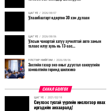
ЦАГ ҮЕ
2026/08/07
Улаанбаатарт өдөртөө 30 хэм дулаан
ЦАГ ҮЕ
2026/08/06
Улсын чанартай хатуу хучилттай авто замын
талаас илүү хувь нь 13-аас...
УЛСТӨР НИЙГЭМ
2026/08/06
Засгийн газар энэ оныг дуустал санхүүгийн
хэмнэлтийн горимд шилжинэ
САНАЛ БОЛГОХ
ЦАГ ҮЕ
2021/02/18
Сөүлээс тусгай үүргийн нислэгээр явах
иргэдийн анхааралд!