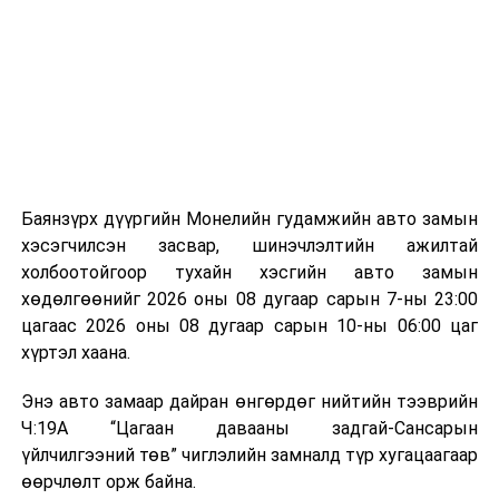
байгууламжаас гардаг лагийг байгаль орчинд аюулгүй
мэдээллээ.
аргаар боловсруулж, эзлэхүүнийг эрс бууруулах
зориулалттай. Лагийг өндөр температурт шатааснаар
эзлэхүүн нь 90 хүртэл хувиар буурч, бактери, вирус
болон бусад өвчин үүсгэгч бичил биетнийг устгах
боломжтой.
Түүнчлэн шаталтын явцад үүсэх дулааныг цахилгаан
болон дулааны эрчим хүч үйлдвэрлэхэд ашиглаж
Баянзүрх дүүргийн Монелийн гудамжийн авто замын
болдог. Зарим технологийн хувьд шаталтын дараа
хэсэгчилсэн засвар, шинэчлэлтийн ажилтай
үлдэх үнснээс фосфор зэрэг ашигт эрдсийг сэргээн
холбоотойгоор тухайн хэсгийн авто замын
авах боломжтой аж.
хөдөлгөөнийг 2026 оны 08 дугаар сарын 7-ны 23:00
цагаас 2026 оны 08 дугаар сарын 10-ны 06:00 цаг
Япон, Герман, Швейцар, Нидерланд, Өмнөд Солонгос
хүртэл хаана.
зэрэг улс лаг хатаах, шатаах технологийг ашиглаж
байна. Тухайлбал, Германд лаг шатаах үйлдвэрээс
Энэ авто замаар дайран өнгөрдөг нийтийн тээврийн
гарсан үнснээс фосфор сэргээн авах технологи
Ч:19А “Цагаан давааны задгай-Сансарын
ашигладаг бол Нидерландад төвлөрсөн лаг
үйлчилгээний төв” чиглэлийн замналд түр хугацаагаар
боловсруулах үйлдвэрүүдээр дулаан, цахилгаан
өөрчлөлт орж байна.