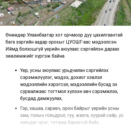
Өнөөдөр Улаанбаатар хот орчмоор дуу цахилгаантай
бага зэргийн аадар орохыг ЦУОШГ-аас мэдээлсэн.
Иймд болзошгүй үерийн аюулаас сэргийлэн дараах
зөвлөмжийг хүргэж байна.
Үер, усны аюулаас урьдчилан сэргийлэх
сэрэмжлүүлэг, мэдээ, дохиог хэвлэл
мэдээллийн хэрэгсэл, мэдээллийн бусад эх
сурвалжаас тогтмол хүлээн авч сэрэмжлэх,
бусдад дамжуулах;
Гэр, хашаа, саравч, орон байрыг үерийн усны
зам, голын гольдрол, гуу, жалга, хуурай сайр, ус
хальдаг эрэг, татамд барихгүй байх;