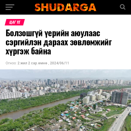
ЦАГ ҮЕ
Болзошгүй үерийн аюулаас
сэргийлэн дараах зөвлөмжийг
хүргэж байна
Огноо:
2 жил 2 сар.өмнө
,
2024/06/11