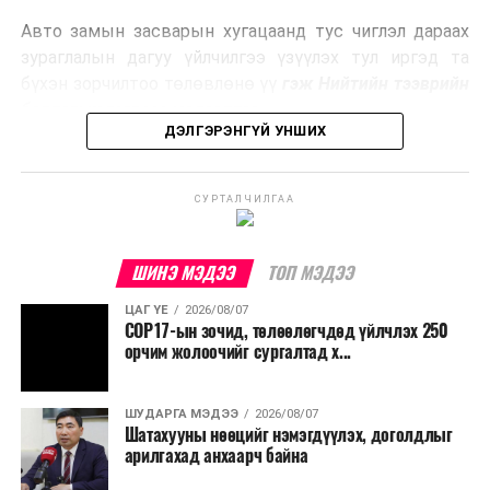
эрчим хүч үйлдвэрлэдэг.
Авто замын засварын хугацаанд тус чиглэл дараах
Ийнхүү лаг хатаах, шатаах технологийг лагийн
зураглалын дагуу үйлчилгээ үзүүлэх тул иргэд та
эзлэхүүнийг бууруулахын зэрэгцээ эрчим хүч
бүхэн зорчилтоо төлөвлөнө үү
гэж Нийтийн тээврийн
үйлдвэрлэх, нөөцийг дахин ашиглах чиглэлээр олон
бодлогын газраас мэдээллээ.
улсад өргөн ашиглаж байна.
ДЭЛГЭРЭНГҮЙ УНШИХ
СУРТАЛЧИЛГАА
ШИНЭ МЭДЭЭ
ТОП МЭДЭЭ
ЦАГ ҮЕ
2026/08/07
COP17-ын зочид, төлөөлөгчдөд үйлчлэх 250
орчим жолоочийг сургалтад х...
ШУДАРГА МЭДЭЭ
2026/08/07
Шатахууны нөөцийг нэмэгдүүлэх, доголдлыг
арилгахад анхаарч байна