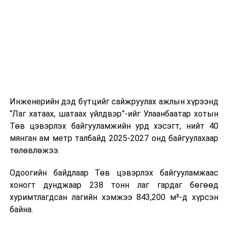
цагийн менежмент, мэдээлэл дамжуулах журам,
холбогдох байгууллагуудын уялдаа холбоо, аюулгүй
ажиллагааны чиглэлээр жолооч нарыг сургалт, арга
зүйгээр хангаж байна.
Мөн зам тээврийн осол, саатал болон бусад эрсдэл,
онцгой нөхцөл үүссэн үед авах арга хэмжээ, ачаалал
ихтэй нөхцөлд тайван, зөв, шуурхай шийдвэр гаргах,
Инженерийн дэд бүтцийг сайжруулах ажлын хүрээнд
өдөр тутмын ажлын бэлэн байдлыг хангах зэрэг
“Лаг хатаах, шатаах үйлдвэр”-ийг Улаанбаатар хотын
практик ур чадварыг сургалтын хөтөлбөрт тусгажээ.
Төв цэвэрлэх байгууламжийн урд хэсэгт, нийт 40
мянган ам метр талбайд 2025-2027 онд байгуулахаар
Сургалтыг танилцуулах лекц, асуулт-хариулт,
төлөвлөжээ.
жишээнд суурилсан сургалт, багаар ажиллах дасгал,
маршрут болон тээвэрлэлтийн урсгалын зураглалтай
Одоогийн байдлаар Төв цэвэрлэх байгууламжаас
танилцах, онцгой нөхцөлд ажиллах дадлага зэрэг
хоногт дунджаар 238 тонн лаг гардаг бөгөөд
онол, практик хосолсон хэлбэрээр зохион байгуулж
хуримтлагдсан лагийн хэмжээ 843,200 м³-д хүрсэн
байна.
байна.
Сургалтын үеэр COP17 олон улсын бага хурлыг