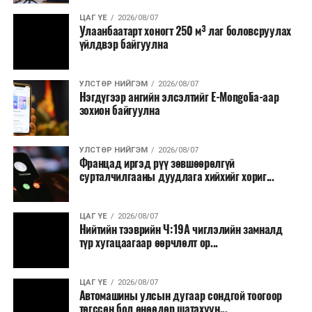
ЦАГ ҮЕ
2026/08/07
Улаанбаатарт хоногт 250 м³ лаг боловсруулах
үйлдвэр байгуулна
УЛСТӨР НИЙГЭМ
2026/08/07
Нэгдүгээр ангийн элсэлтийг E-Mongolia-аар
зохион байгуулна
УЛСТӨР НИЙГЭМ
2026/08/07
Францад иргэд рүү зөвшөөрөлгүй
сурталчилгааны дуудлага хийхийг хориг...
ЦАГ ҮЕ
2026/08/07
Нийтийн тээврийн Ч:19А чиглэлийн замналд
түр хугацаагаар өөрчлөлт ор...
ЦАГ ҮЕ
2026/08/07
Автомашины улсын дугаар сондгой тоогоор
төгссөн бол өнөөдөр шатахуун...