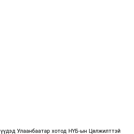
дрүүдэд Улаанбаатар хотод НҮБ-ын Цөлжилттэй