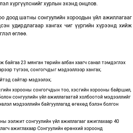
лэл хүргүүлснийг хурлын эхэнд онцлов.
оо доод шатны сонгуулийн хороодын үйл ажиллагааг
дсэн удирдлагаар хангах чиг үүргийн хүрээнд хийж
глэл өглөө.
ж байгаа 23 мянган төрийн албан хаагч санал тэмдэглэх
рээр түгээх, сонгогчдыг мэдээллээр хангах;
ийтэд сайтар мэдээлэх;
сгийн хорооны сонгогчдын тоо, хэсгийн хорооны байршил,
болон сонгуулийн үйл ажиллагаатай холбоотой мэдээллийг
хэвлэл мэдээллийн байгууллагад өгөхөд бэлэн болгон
ны ээлжит сонгуулийн үйл ажиллагааг ажиглахаар 40
глагч ажиглахаар Сонгуулийн ерөнхий хороонд