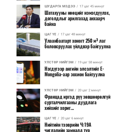
ШУДАРГА МЭДЭЭ
17 цаг 45 минут
Шатахууны нөөцийг нэмэгдүүлэх,
доголдлыг арилгахад анхаарч
байна
ЦАГ ҮЕ
17 цаг 48 минут
Улаанбаатарт хоногт 250 м³ лаг
боловсруулах үйлдвэр байгуулна
УЛСТӨР НИЙГЭМ
19 цаг 58 минут
Нэгдүгээр ангийн элсэлтийг E-
Mongolia-аар зохион байгуулна
УЛСТӨР НИЙГЭМ
20 цаг 2 минут
Францад иргэд рүү зөвшөөрөлгүй
сурталчилгааны дуудлага
хийхийг хориг...
ЦАГ ҮЕ
20 цаг 6 минут
Нийтийн тээврийн Ч:19А
чиглэлийн замналд түр