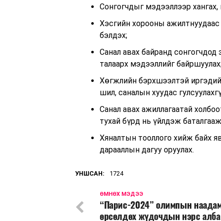
Сонгогчдыг мэдээллээр хангах, 
Хэсгийн хорооны ажилтнуудаас 
бэлдэх;
Санал авах байранд сонгогчдод 
талаарх мэдээллийг байршуулах
Хөгжлийн бэрхшээлтэй иргэдийн
шил, саналын хуудас гулсуулахг
Санал авах ажиллагаатай холбо
тухай бүрд нь үйлдэж баталгааж
Хяналтын тооллого хийж байх яв
дарааллын дагуу оруулах.
УНШСАН:
1724
ӨМНӨХ МЭДЭЭ
“Парис-2024” олимпын наада
өрсөлдөх жүдочдын нэрс алба