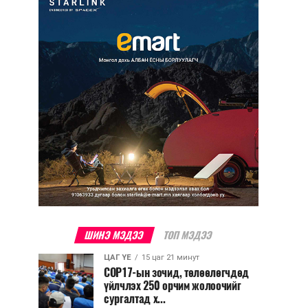
ШИНЭ МЭДЭЭ
ТОП МЭДЭЭ
ЦАГ ҮЕ
15 цаг 21 минут
COP17-ын зочид, төлөөлөгчдөд
үйлчлэх 250 орчим жолоочийг
сургалтад х...