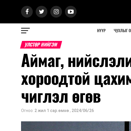
НҮҮР
ЧУХЛЫГ 
УЛСТӨР НИЙГЭМ
Аймаг, нийслэл
хороодтой цахим
чиглэл өгөв
Огноо:
2 жил 1 сар.өмнө
,
2024/06/26