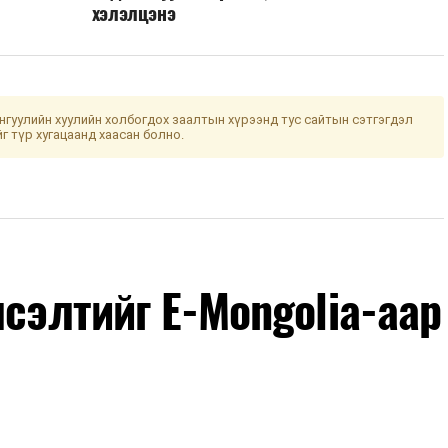
хэлэлцэнэ
гуулийн хуулийн холбогдох заалтын хүрээнд тус сайтын сэтгэгдэл
йг түр хугацаанд хаасан болно.
лсэлтийг E-Mongolia-аар