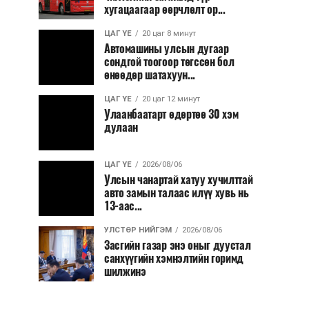
хугацаагаар өөрчлөлт ор...
ЦАГ ҮЕ
20 цаг 8 минут
Автомашины улсын дугаар
сондгой тоогоор төгссөн бол
өнөөдөр шатахуун...
ЦАГ ҮЕ
20 цаг 12 минут
Улаанбаатарт өдөртөө 30 хэм
дулаан
ЦАГ ҮЕ
2026/08/06
Улсын чанартай хатуу хучилттай
авто замын талаас илүү хувь нь
13-аас...
УЛСТӨР НИЙГЭМ
2026/08/06
Засгийн газар энэ оныг дуустал
санхүүгийн хэмнэлтийн горимд
шилжинэ