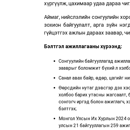
хүргүүлж, цахимаар удаа дараа чиг
Аймаг, нийслэлийн сонгуулийн хор
зохион байгуулалт, арга зүйн нэг
гүйцэтгэх ажлын дараах заавар, чи
Бэлтгэл ажиллагааны хүрээнд:
Сонгуулийн байгууллагад ажилла
зааврыг боломжит бүхий л хэлбэ
Санал авах байр, өдөр, цагийг н
Өөрсдийн нутаг дэвсгэр дэх хэ
холбоо барих утасны жагсаалт, 
сонгогч иргэд болон ажиглагч, 
бэлтгэх;
Монгол Улсын Их Хурлын 2024 о
улсын 21 байгууллагын 259 ажи