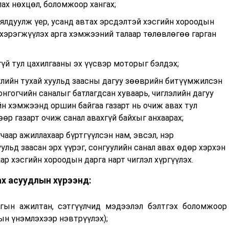
ах нөхцөл, боломжоор хангах;
уялдуулж үер, усанд автах эрсдэлтэй хэсгийн хороодын
 хэрэгжүүлэх арга хэмжээний талаар төлөвлөгөө гарган
үй тул цахилгааны эх үүсвэр моторыг бэлдэх;
лийн тухай хуульд заасны дагуу зөөврийн битүүмжилсэн
онгогчийн саналыг батлагдсан хуваарь, чиглэлийн дагуу
йн хэмжээнд оршин байгаа газарт нь очиж авах тул
өөр газарт очиж санал авахгүй байхыг анхаарах;
чаар ажиллахаар бүртгүүлсэн нам, эвсэл, нэр
льд заасан эрх үүрэг, сонгуулийн санал авах өдөр хэрхэн
ар хэсгийн хороодын дарга нарт чиглэл хүргүүлэх.
ах асуудлын хүрээнд:
агын ажилтан, сэтгүүлчид мэдээлэл бэлтгэх боломжоор
ын үнэмлэхээр нэвтрүүлэх);