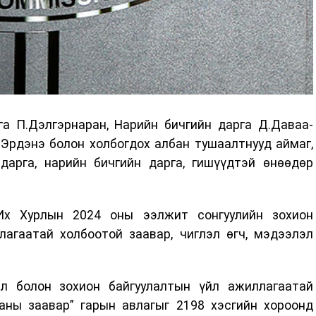
га П.Дэлгэрнаран, Нарийн бичгийн дарга Д.Даваа-
-Эрдэнэ болон холбогдох албан тушаалтнууд аймаг,
дарга, нарийн бичгийн дарга, гишүүдтэй өнөөдөр
х Хурлын 2024 оны ээлжит сонгуулийн зохион
лагаатай холбоотой заавар, чиглэл өгч, мэдээлэл
л болон зохион байгуулалтын үйл ажиллагаатай
аны заавар” гарын авлагыг 2198 хэсгийн хороонд