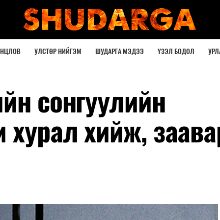
ОНЦЛОВ
УЛСТӨР НИЙГЭМ
ШУДАРГА МЭДЭЭ
ҮЗЭЛ БОДОЛ
УРЛ
ийн сонгуулийн
 хурал хийж, заава