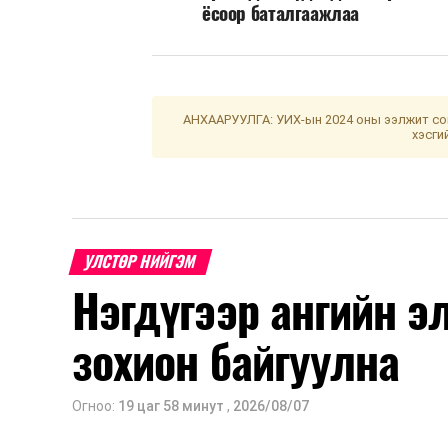
ёсоор баталгаажлаа
АНХААРУУЛГА: УИХ-ын 2024 оны ээлжит сон
хэсги
УЛСТӨР НИЙГЭМ
Нэгдүгээр ангийн э
зохион байгуулна
Огноо:
19 цаг 58 минут
,
2026/08/07