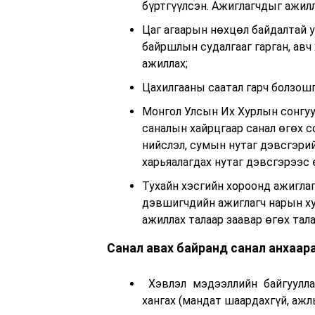
бүртгүүлсэн. Ажиглагчдыг ажилл
Цаг агаарын нөхцөл байдалтай 
байршлын судалгааг гарган, авч
ажиллах;
Цахилгааны саатал гарч болзошг
Монгол Улсын Их Хурлын сонгуу
саналын хайрцгаар санал өгөх с
нийслэл, сумын нутаг дэвсгэри
харьяалагдах нутаг дэвсгэрээс 
Тухайн хэсгийн хороонд ажиглаг
дэвшигчдийн ажиглагч нарын хуу
ажиллах талаар заавар өгөх тала
Санал авах байранд санал анхаар
Хэвлэл мэдээллийн байгуулл
хангах (мандат шаардахгүй, ажл