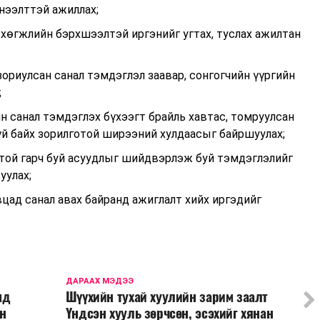
нээлттэй ажиллах;
хөгжлийн бэрхшээлтэй иргэнийг угтах, туслах ажилтан
зориулсан санал тэмдэглэл заавар, сонгогчийн үүргийн
;
 санал тэмдэглэх бүхээгт брайль хавтас, томруулсан
үй байх зорилготой ширээний хулдаасыг байршуулах;
отой гарч буй асуудлыг шийдвэрлэж буй тэмдэглэлийг
уулах;
цад санал авах байранд ажиглалт хийх иргэдийг
ДАРААХ МЭДЭЭ
мд
Шүүхийн тухай хуулийн зарим заалт
н
Үндсэн хууль зөрчсөн, эсэхийг хянан