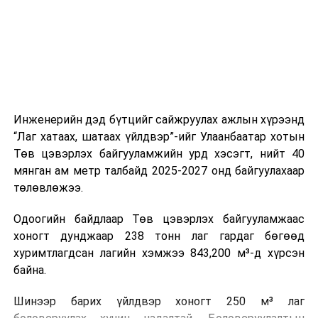
холбогдох байгууллагуудын уялдаа холбоо, аюулгүй
ажиллагааны чиглэлээр жолооч нарыг сургалт, арга
зүйгээр хангаж байна.
Мөн зам тээврийн осол, саатал болон бусад эрсдэл,
онцгой нөхцөл үүссэн үед авах арга хэмжээ, ачаалал
ихтэй нөхцөлд тайван, зөв, шуурхай шийдвэр гаргах,
Инженерийн дэд бүтцийг сайжруулах ажлын хүрээнд
өдөр тутмын ажлын бэлэн байдлыг хангах зэрэг
“Лаг хатаах, шатаах үйлдвэр”-ийг Улаанбаатар хотын
практик ур чадварыг сургалтын хөтөлбөрт тусгажээ.
Төв цэвэрлэх байгууламжийн урд хэсэгт, нийт 40
мянган ам метр талбайд 2025-2027 онд байгуулахаар
Сургалтыг танилцуулах лекц, асуулт-хариулт,
төлөвлөжээ.
жишээнд суурилсан сургалт, багаар ажиллах дасгал,
маршрут болон тээвэрлэлтийн урсгалын зураглалтай
Одоогийн байдлаар Төв цэвэрлэх байгууламжаас
танилцах, онцгой нөхцөлд ажиллах дадлага зэрэг
хоногт дунджаар 238 тонн лаг гардаг бөгөөд
онол, практик хосолсон хэлбэрээр зохион байгуулж
хуримтлагдсан лагийн хэмжээ 843,200 м³-д хүрсэн
байна.
байна.
Сургалтын үеэр COP17 олон улсын бага хурлыг
Шинээр барих үйлдвэр хоногт 250 м³ лаг
зохион байгуулах Үндэсний хорооны Ажлын алба,