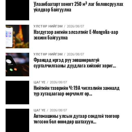
Улаанбаатарт хоногт 250 м³ лаг боловсруулах
үйлдвэр байгуулна
УЛСТӨР НИЙГЭМ
2026/08/07
Нэгдүгээр ангийн элсэлтийг E-Mongolia-аар
зохион байгуулна
УЛСТӨР НИЙГЭМ
2026/08/07
Францад иргэд рүү зөвшөөрөлгүй
сурталчилгааны дуудлага хийхийг хориг...
ЦАГ ҮЕ
2026/08/07
Нийтийн тээврийн Ч:19А чиглэлийн замналд
түр хугацаагаар өөрчлөлт ор...
ЦАГ ҮЕ
2026/08/07
Автомашины улсын дугаар сондгой тоогоор
төгссөн бол өнөөдөр шатахуун...