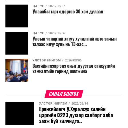
ЦАГ ҮЕ
2026/08/07
Улаанбаатарт өдөртөө 30 хэм дулаан
ЦАГ ҮЕ
2026/08/06
Улсын чанартай хатуу хучилттай авто замын
талаас илүү хувь нь 13-аас...
УЛСТӨР НИЙГЭМ
2026/08/06
Засгийн газар энэ оныг дуустал санхүүгийн
хэмнэлтийн горимд шилжинэ
САНАЛ БОЛГОХ
УЛСТӨР НИЙГЭМ
2023/02/14
Ерөнхийлөгч У.Хүрэлсүх хилийн
цэргийн 0223 дугаар салбарт алба
хааж буй хилчидтэ...