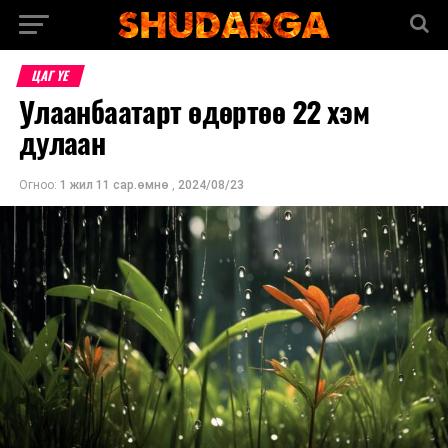
ЦАГ ҮЕ
Улаанбаатарт өдөртөө 22 хэм
дулаан
Огноо:
1 жил 11 сар.өмнө
,
2024/08/23