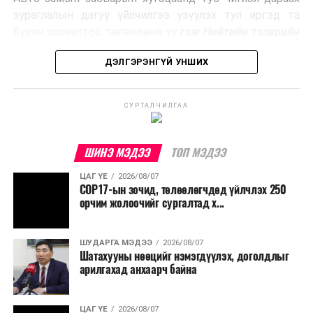
Ийнхүү лаг хатаах, шатаах технологийг лагийн
зураглалын дагуу үйлчилгээ үзүүлэх тул иргэд та
эзлэхүүнийг бууруулахын зэрэгцээ эрчим хүч
бүхэн зорчилтоо төлөвлөнө үү
гэж Нийтийн тээврийн
үйлдвэрлэх, нөөцийг дахин ашиглах чиглэлээр олон
бодлогын газраас мэдээллээ.
улсад өргөн ашиглаж байна.
ДЭЛГЭРЭНГҮЙ УНШИХ
СУРТАЛЧИЛГАА
ШИНЭ МЭДЭЭ
ТОП МЭДЭЭ
ЦАГ ҮЕ
2026/08/07
COP17-ын зочид, төлөөлөгчдөд үйлчлэх 250
орчим жолоочийг сургалтад х...
ШУДАРГА МЭДЭЭ
2026/08/07
Шатахууны нөөцийг нэмэгдүүлэх, доголдлыг
арилгахад анхаарч байна
ЦАГ ҮЕ
2026/08/07