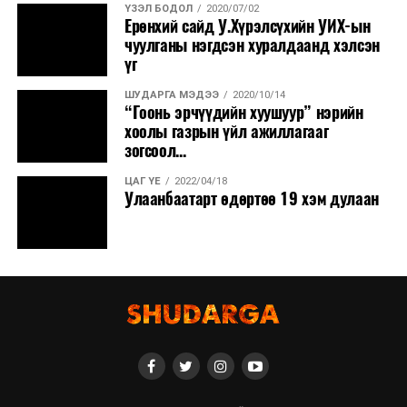
ҮЗЭЛ БОДОЛ
2020/07/02
Ерөнхий сайд У.Хүрэлсүхийн УИХ-ын
чуулганы нэгдсэн хуралдаанд хэлсэн
үг
ШУДАРГА МЭДЭЭ
2020/10/14
“Гоонь эрчүүдийн хуушуур” нэрийн
хоолы газрын үйл ажиллагааг
зогсоол...
ЦАГ ҮЕ
2022/04/18
Улаанбаатарт өдөртөө 19 хэм дулаан