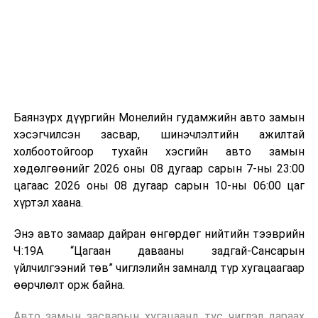
зориулалттай. Лагийг өндөр температурт шатааснаар
эзлэхүүн нь 90 хүртэл хувиар буурч, бактери, вирус
болон бусад өвчин үүсгэгч бичил биетнийг устгах
боломжтой.
Түүнчлэн шаталтын явцад үүсэх дулааныг цахилгаан
болон дулааны эрчим хүч үйлдвэрлэхэд ашиглаж
Баянзүрх дүүргийн Монелийн гудамжийн авто замын
болдог. Зарим технологийн хувьд шаталтын дараа
хэсэгчилсэн засвар, шинэчлэлтийн ажилтай
үлдэх үнснээс фосфор зэрэг ашигт эрдсийг сэргээн
холбоотойгоор тухайн хэсгийн авто замын
авах боломжтой аж.
хөдөлгөөнийг 2026 оны 08 дугаар сарын 7-ны 23:00
цагаас 2026 оны 08 дугаар сарын 10-ны 06:00 цаг
Япон, Герман, Швейцар, Нидерланд, Өмнөд Солонгос
хүртэл хаана.
зэрэг улс лаг хатаах, шатаах технологийг ашиглаж
байна. Тухайлбал, Германд лаг шатаах үйлдвэрээс
Энэ авто замаар дайран өнгөрдөг нийтийн тээврийн
гарсан үнснээс фосфор сэргээн авах технологи
Ч:19А “Цагаан давааны задгай-Сансарын
ашигладаг бол Нидерландад төвлөрсөн лаг
үйлчилгээний төв” чиглэлийн замналд түр хугацаагаар
боловсруулах үйлдвэрүүдээр дулаан, цахилгаан
өөрчлөлт орж байна.
эрчим хүч үйлдвэрлэдэг.
Авто замын засварын хугацаанд тус чиглэл дараах