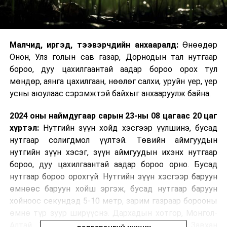
Малчид, иргэд, тээвэрчдийн анхааралд:
Өнөөдөр
Онон, Улз голын сав газар, Дорнодын тал нутгаар
бороо, дуу цахилгаантай аадар бороо орох тул
мөндөр, аянга цахилгаан, нөөлөг салхи, уруйн үер, үер
усны аюулаас сэрэмжтэй байхыг анхааруулж байна.
2024 оны наймдугаар сарын 23-ны 08 цагаас 20 цаг
хүртэл:
Нутгийн зүүн хойд хэсгээр үүлшинэ, бусад
нутгаар солигдмол үүлтэй. Төвийн аймгуудын
нутгийн зүүн хэсэг, зүүн аймгуудын ихэнх нутгаар
бороо, дуу цахилгаантай аадар бороо орно. Бусад
нутгаар бороо орохгүй. Нутгийн зүүн хэсгээр баруун
өмнөөс баруун хойш эргэж, бусад нутгаар баруун
хойноос секундэд 5-10 метр, зарим газраар борооны
өмнө түр зуур ширүүснэ. Дархадын хотгор, Монгол-
Алтай, Хангай, Хөвсгөлийн уулархаг нутаг, Завхан