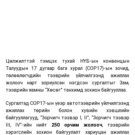
дулаан байна.
2024 оны наймдугаар сарын 24-нээс 2024 оны
наймдугаар сарын 28-ныг
хүртэлх цаг агаарын урьдчилсан төлөв
24-нд баруун аймгуудын нутгийн баруун хэсэг, зүүн
аймгуудын нутгийн зүүн хэсгээр, 25-нд Алтай, Хангай,
Хэнтийн уулархаг нутгаар, 26-нд төвийн аймгуудын
Цөлжилттэй тэмцэх тухай НҮБ-ын конвенцын
нутгийн зарим газраар, 27-нд Хэнтийн уулархаг
Талуудын 17 дугаар бага хурал (COP17)-ын зочид,
нутгаар бороо, дуу цахилгаантай аадар бороо орно.
төлөөлөгчдийн тээврийн үйлчилгээнд ажиллах
Салхи ихэнх хугацаанд секундэд 5-10 метр, зарим
жолооч нарт зориулсан нэгдсэн сургалтыг Зам,
газраар борооны өмнө түр зуур ширүүснэ. Алтай,
тээврийн яамны “Хөсөг” танхимд зохион байгууллаа.
Хангай, Хөвсгөл, Хэнтийн уулархаг нутаг, Завхан
голын эх, Хүрэнбэлчир орчим, Тэрэлж голын
Сургалтад COP17-ын үеэр автотээврийн үйлчилгээнд
хөндийгөөр шөнөдөө 3-8 хэм, өдөртөө 18-23 хэм,
ажиллах төрийн болон хувийн хэвшлийн
Алтайн өвөр говиор шөнөдөө 19-24 хэм, өдөртөө 32-
байгууллагууд, “Зорчигч тээвэр I, II”, “Зорчигч тээвэр
37 хэм, Их нууруудын хотгор, говийн бүс нутгийн
III, IV”-ийн нийт
250 орчим жолооч
, тээврийн
өмнөд хэсгээр шөнөдөө 15-20 хэм, өдөртөө 28-33
хэрэгслийн зохион байгуулалт хариуцан ажиллах