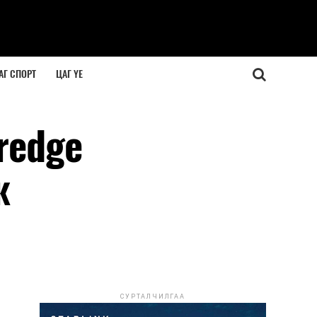
АГ СПОРТ
ЦАГ ҮЕ
redge
ж
СУРТАЛЧИЛГАА