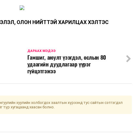
ЭЛЭЛ, ОЛОН НИЙТТЭЙ ХАРИЛЦАХ ХЭЛТЭС
ДАРААХ МЭДЭЭ
Гамшиг, аюулт үзэгдэл, ослын 80
удаагийн дуудлагаар үүрэг
гүйцэтгэжээ
гуулийн хуулийн холбогдох заалтын хүрээнд тус сайтын сэтгэгдэл
йг түр хугацаанд хаасан болно.