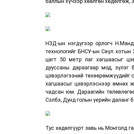
баллын хүчээр хөөлгөн хөдөлгөж, 
НЗД-ын нэгдүгээр орлогч Н.Манду
технологийг БНСУ-ын Сөүл хотын 
цагт 50 метр лаг хагшаасыг цэ
дууссаны дараагаар мод, зүлэг 
цэвэрлэгээний төхөөрөмжүүдийг су
хагшаасыг цэвэрлэснээр өмнөх ж
чадсан юм. Дараагийн төлөвлөгөө
Сэлбэ, Дунд голын үерийн даланг б
Тус хөдөлгүүрт завь нь Монголд г