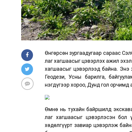
Өнгөрсөн зургаадугаар сараас Сэлб
лаг хагшаасыг цэвэрлэх ажил эхэл
хагшаасыг цэвэрлээд байна. Энэ 
Геодези, Усны барилга, байгуул
нэгдүгээр хороо, Дунд гол орчимд
Өмнө нь тухайн байршилд экскава
лаг хагшаасыг цэвэрлэсэн бол ү
хөдөлгүүрт завиар цэвэрлэж байна