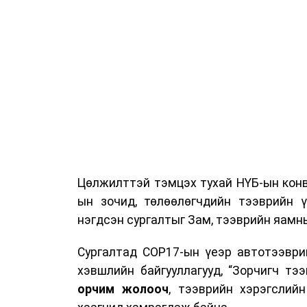
Цөлжилттэй тэмцэх тухай НҮБ-ын конв
ын зочид, төлөөлөгчдийн тээврийн 
нэгдсэн сургалтыг Зам, тээврийн яамны
Сургалтад COP17-ын үеэр автотээври
хэвшлийн байгууллагууд, “Зорчигч тээвэ
орчим жолооч
, тээврийн хэрэгслий