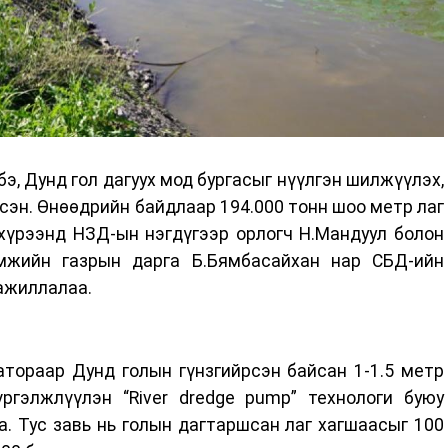
э, Дунд гол дагуух мод бургасыг нүүлгэн шилжүүлэх,
сэн. Өнөөдрийн байдлаар 194.000 тонн шоо метр лаг
хүрээнд НЗД-ын нэгдүгээр орлогч Н.Мандуул болон
амжийн газрын дарга Б.Бямбасайхан нар СБД-ийн
 ажиллалаа.
тораар Дунд голын гүнзгийрсэн байсан 1-1.5 метр
ргэлжлүүлэн “River dredge pump” технологи буюу
. Тус завь нь голын дагтаршсан лаг хагшаасыг 100