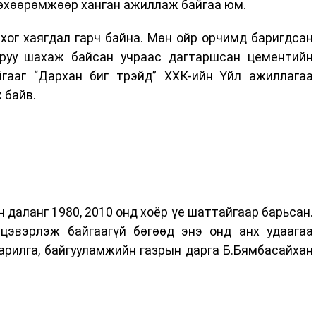
төхөөрөмжөөр ханган ажиллаж байгаа юм.
хог хаягдал гарч байна. Мөн ойр орчимд баригдсан
 руу шахаж байсан учраас дагтаршсан цементийн
гааг “Дархан биг трэйд” ХХК-ийн Үйл ажиллагаа
 байв.
 даланг 1980, 2010 онд хоёр үе шаттайгаар барьсан.
цэвэрлэж байгаагүй бөгөөд энэ онд анх удаагаа
арилга, байгууламжийн газрын дарга Б.Бямбасайхан