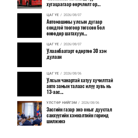
хугацаагаар өөрчлөлт ор...
ЦАГ ҮЕ
2026/08/07
Автомашины улсын дугаар
сондгой тоогоор төгссөн бол
өнөөдөр шатахуун...
ЦАГ ҮЕ
2026/08/07
Улаанбаатарт өдөртөө 30 хэм
дулаан
ЦАГ ҮЕ
2026/08/06
Улсын чанартай хатуу хучилттай
авто замын талаас илүү хувь нь
13-аас...
УЛСТӨР НИЙГЭМ
2026/08/06
Засгийн газар энэ оныг дуустал
санхүүгийн хэмнэлтийн горимд
шилжинэ