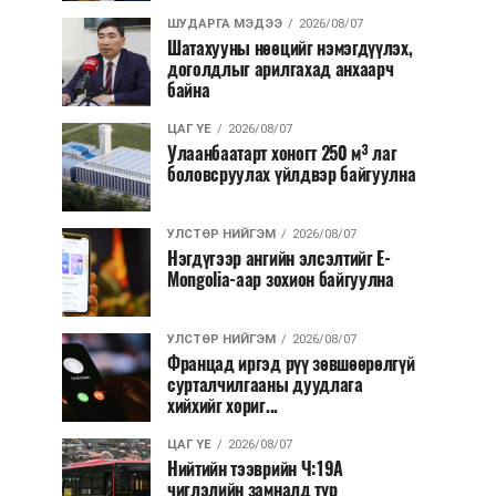
ШУДАРГА МЭДЭЭ
2026/08/07
Шатахууны нөөцийг нэмэгдүүлэх,
доголдлыг арилгахад анхаарч
байна
ЦАГ ҮЕ
2026/08/07
Улаанбаатарт хоногт 250 м³ лаг
боловсруулах үйлдвэр байгуулна
УЛСТӨР НИЙГЭМ
2026/08/07
Нэгдүгээр ангийн элсэлтийг E-
Mongolia-аар зохион байгуулна
УЛСТӨР НИЙГЭМ
2026/08/07
Францад иргэд рүү зөвшөөрөлгүй
сурталчилгааны дуудлага
хийхийг хориг...
ЦАГ ҮЕ
2026/08/07
Нийтийн тээврийн Ч:19А
чиглэлийн замналд түр