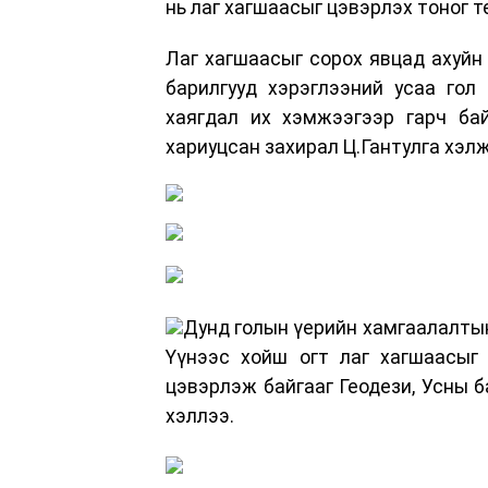
нь лаг хагшаасыг цэвэрлэх тоног 
Лаг хагшаасыг сорох явцад ахуйн 
барилгууд хэрэглээний усаа гол
хаягдал их хэмжээгээр гарч бай
хариуцсан захирал Ц.Гантулга хэлж
Дунд голын үерийн хамгаалалтын
Үүнээс хойш огт лаг хагшаасыг 
цэвэрлэж байгааг Геодези, Усны б
хэллээ.