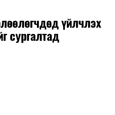
өлөөлөгчдөд үйлчлэх
йг сургалтад