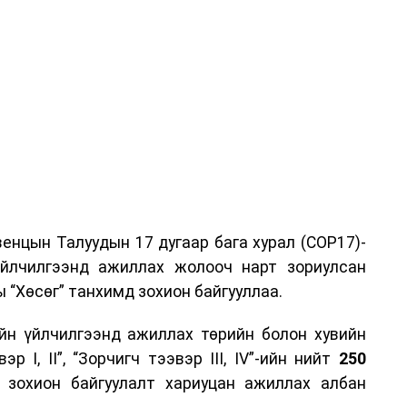
енцын Талуудын 17 дугаар бага хурал (COP17)-
үйлчилгээнд ажиллах жолооч нарт зориулсан
 “Хөсөг” танхимд зохион байгууллаа.
йн үйлчилгээнд ажиллах төрийн болон хувийн
р I, II”, “Зорчигч тээвэр III, IV”-ийн нийт
250
н зохион байгуулалт хариуцан ажиллах албан