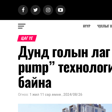
НҮҮР
ЧУХЛЫГ 
ЦАГ ҮЕ
Дунд голын лаг 
pump” технолог
байна
Огноо:
1 жил 11 сар.өмнө
,
2024/08/26