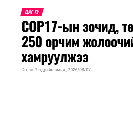
ЦАГ ҮЕ
COP17-ын зочид, т
250 орчим жолоочи
хамруулжээ
Огноо:
2 өдрийн өмнө
,
2026/08/07