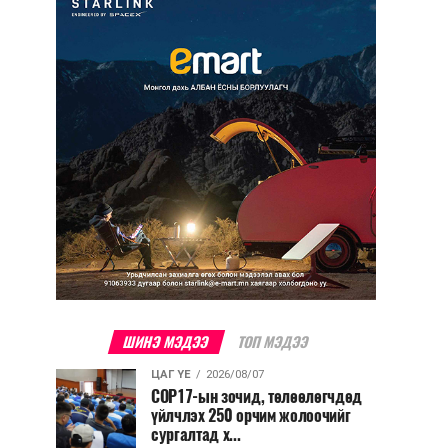
ШИНЭ МЭДЭЭ
ТОП МЭДЭЭ
ЦАГ ҮЕ
2026/08/07
COP17-ын зочид, төлөөлөгчдөд
үйлчлэх 250 орчим жолоочийг
сургалтад х...