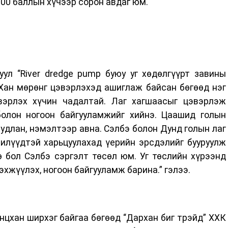
300 баллын хүчээр сорон авдаг юм.
ул “River dredge pump буюу уг хөдөлгүүрт завины
Хан мөрөнг цэвэрлэхэд ашиглаж байсан бөгөөд нэг
вэрлэх хүчин чадалтай. Лаг хагшаасыг цэвэрлэж
болон ногоон байгууламжийг хийнэ. Цаашид голын
длан, нэмэлтээр авна. Сэлбэ болон Дунд голын лаг
илүүдтэй харьцуулахад үерийн эрсдэлийг бууруулж
 бол Сэлбэ сэргэлт төсөл юм. Уг төслийн хүрээнд
эхжүүлэх, ногоон байгууламж барина.” гэлээ.
анцхан ширхэг байгаа бөгөөд “Дархан биг трэйд” ХХК