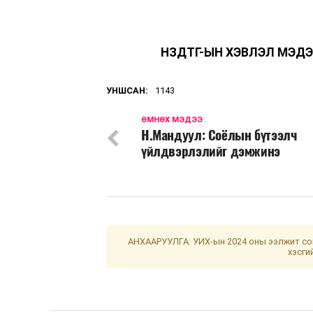
НЗДТГ-ЫН ХЭВЛЭЛ МЭДЭ
УНШСАН:
1143
ӨМНӨХ МЭДЭЭ
Н.Мандуул: Соёлын бүтээлч
үйлдвэрлэлийг дэмжинэ
АНХААРУУЛГА: УИХ-ын 2024 оны ээлжит сон
хэсги