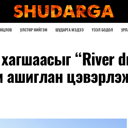
ОНЦЛОВ
УЛСТӨР НИЙГЭМ
ШУДАРГА МЭДЭЭ
ҮЗЭЛ БОДОЛ
УРЛ
хагшаасыг “River d
и ашиглан цэвэрлэ