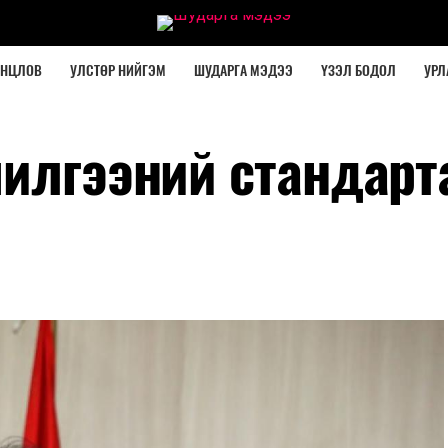
ОНЦЛОВ
УЛСТӨР НИЙГЭМ
ШУДАРГА МЭДЭЭ
ҮЗЭЛ БОДОЛ
УРЛ
чилгээний стандарт