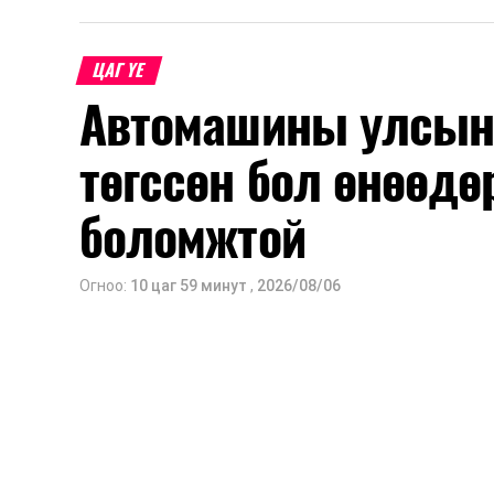
шинжлэх ухааны үндэслэлтэй төлөв
хангах, ашиглалтын хугацааг уртас
ЦАГ ҮЕ
төлөвлөхөд чухал ач холбогдолтойг а
Автомашины улсын 
мэдээллээ.
төгссөн бол өнөөдө
боломжтой
Огноо:
10 цаг 59 минут
,
2026/08/06