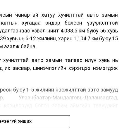
лсын чанартай хатуу хучилттай авто замын
лалтын хугацаа өндөр болсон үзүүлэлттэй
алгаанаас үзвэл нийт 4,038.5 км буюу 56 хувь
39 хувь нь 6-12 жилийн, харин 1,104.7 км буюу 15
м эзэлж байна.
у хучилттай авто замын талаас илүү хувь нь
өд их засвар, шинэчлэлийн хэрэгцээ нэмэгдэж
.
рсон буюу 1-5 жилийн насжилттай авто замууд
р, Улаанбаатар-Мандалговь-Даланзадгад,
х коридорууд болон зарим аймгийн төвүүдийг
ЭРЭНГҮЙ УНШИХ
, их засвар, ээлжит засвар арчлалтын ажлыг