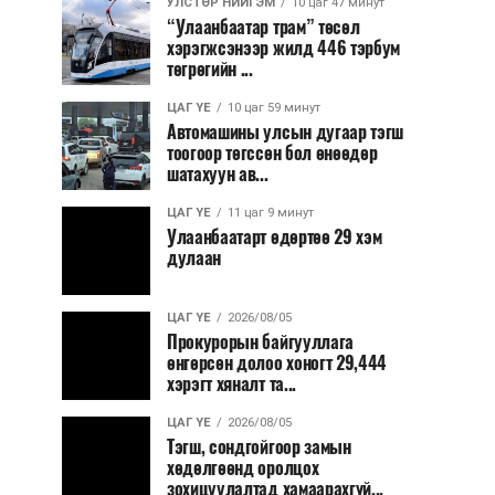
УЛСТӨР НИЙГЭМ
10 цаг 47 минут
“Улаанбаатар трам” төсөл
хэрэгжсэнээр жилд 446 тэрбум
төгрөгийн ...
ЦАГ ҮЕ
10 цаг 59 минут
Автомашины улсын дугаар тэгш
тоогоор төгссөн бол өнөөдөр
шатахуун ав...
ЦАГ ҮЕ
11 цаг 9 минут
Улаанбаатарт өдөртөө 29 хэм
дулаан
ЦАГ ҮЕ
2026/08/05
Прокурорын байгууллага
өнгөрсөн долоо хоногт 29,444
хэрэгт хяналт та...
ЦАГ ҮЕ
2026/08/05
Тэгш, сондгойгоор замын
хөдөлгөөнд оролцох
зохицуулалтад хамаарахгүй...