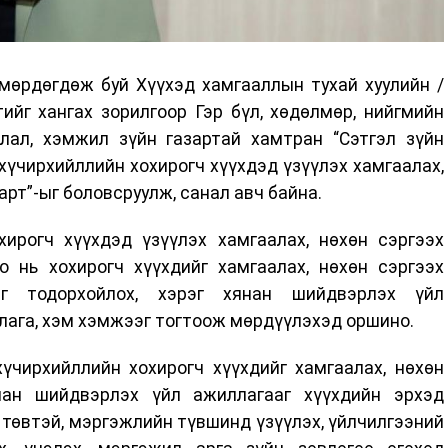
мөрдөгдөж буй Хүүхэд хамгааллын тухай хуулийн /
ийг хангах зорилгоор Гэр бүл, хөдөлмөр, нийгмийн
ал, хэмжил зүйн газартай хамтран “Сэтгэл зүйн
 хүчирхийллийн хохирогч хүүхдэд үзүүлэх хамгаалах,
рт”-ыг боловсруулж, санал авч байна.
хирогч хүүхдэд үзүүлэх хамгаалах, нөхөн сэргээх
о нь хохирогч хүүхдийг хамгаалах, нөхөн сэргээх
ыг тодорхойлох, хэрэг хянан шийдвэрлэх үйл
лага, хэм хэмжээг тогтоож мөрдүүлэхэд оршино.
үчирхийллийн хохирогч хүүхдийг хамгаалах, нөхөн
нан шийдвэрлэх үйл ажиллагааг хүүхдийн эрхэд
ч төвтэй, мэргэжлийн түвшинд үзүүлэх, үйлчилгээний