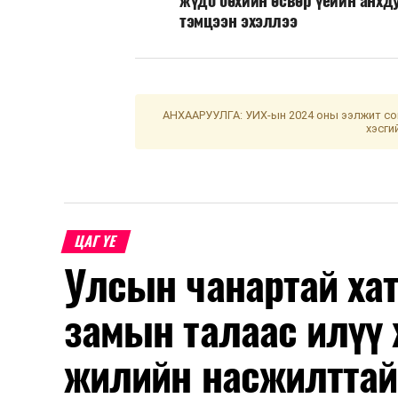
тэмцээн эхэллээ
АНХААРУУЛГА: УИХ-ын 2024 оны ээлжит сон
хэсги
ЦАГ ҮЕ
Улсын чанартай хат
замын талаас илүү 
жилийн насжилттай