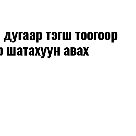
лөх нь замын хөдөлгөөний аюулгүй байдлыг
гах, төсвийн хөрөнгө оруулалтыг оновчтой
лбаныхан хэлж байна
гэж Зам, тээврийн яамнаас
дугаар тэгш тоогоор
р шатахуун авах