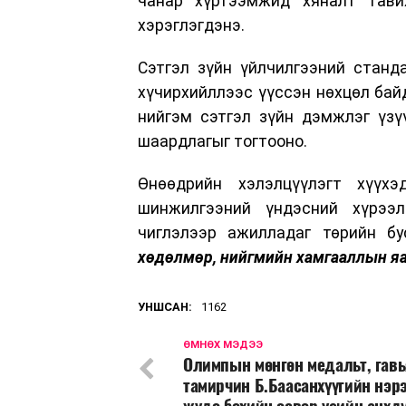
чанар хүртээмжид хяналт тавих
хэрэглэгдэнэ.
Сэтгэл зүйн үйлчилгээний станд
хүчирхийллээс үүссэн нөхцөл бай
нийгэм сэтгэл зүйн дэмжлэг үзү
шаардлагыг тогтооно.
Өнөөдрийн хэлэлцүүлэгт хүүхэ
шинжилгээний үндэсний хүрээлэ
чиглэлээр ажилладаг төрийн б
хөдөлмөр, нийгмийн хамгааллын я
УНШСАН:
1162
ӨМНӨХ МЭДЭЭ
Олимпын мөнгөн медальт, гавь
тамирчин Б.Баасанхүүгийн нэр
жүдо бөхийн өсвөр үеийн анхд