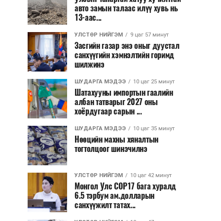
авто замын талаас илүү хувь нь
13-аас...
УЛСТӨР НИЙГЭМ
9 цаг 57 минут
Засгийн газар энэ оныг дуустал
санхүүгийн хэмнэлтийн горимд
шилжинэ
ШУДАРГА МЭДЭЭ
10 цаг 25 минут
Шатахууны импортын гаалийн
албан татварыг 2027 оны
хоёрдугаар сарын ...
ШУДАРГА МЭДЭЭ
10 цаг 35 минут
Нөөцийн махны хяналтын
тогтолцоог шинэчилнэ
УЛСТӨР НИЙГЭМ
10 цаг 42 минут
Монгол Улс COP17 бага хуралд
6.5 тэрбум ам.долларын
санхүүжилт татах...