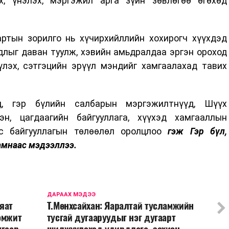
, үнэлэх, мэргэжил арга зүйн зөвлөгөө өгөхөд
артын зорилго нь хүчирхийллийн хохирогч хүүхдэд
длыг даван туулж, хэвийн амьдралдаа эргэн ороход
үлэх, сэтгэцийн эрүүл мэндийг хамгаалахад тавих
д, гэр бүлийн салбарын мэргэжилтнүүд, Шүүх
н, цагдаагийн байгууллага, хүүхэд хамгааллын
ус байгууллагын төлөөлөл оролцлоо
гэж Гэр бүл,
амнаас мэдээллээ.
ДАРААХ МЭДЭЭ
яат
Т.Мөнхсайхан: Яаралтай тусламжийн
эмжит
тусгай дугааруудыг нэг дугаарт
угаар
шилжүүлэхэд удирдлага, зохион