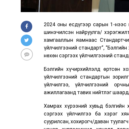
2024 оны есдүгээр сарын 1-нээс 
шинэчилсэн найруулга/ хэрэгжилт
хамгааллын яамнаас Стандартчил
үйлчилгээний стандарт”, “Бэлгийн
нөхөн сэргээх үйлчилгээний станда
Бэлгийн хүчирхийлэлд өртсөн хо
үйлчилгээний стандартын зорилг
үйлчилгээ, үйлчилгээний орчн
ажиллагаанд тавих нийтлэг шаард
Хамрах хүрээний хувьд бэлгийн х
сэргээх үйлчилгээ ба хэрэг хя
суурилсан, хохирогч/даван туулаг