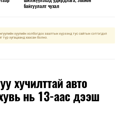
байгуулалт чухал
гуулийн хуулийн холбогдох заалтын хүрээнд тус сайтын сэтгэгдэл
йг түр хугацаанд хаасан болно.
уу хучилттай авто
хувь нь 13-аас дээш