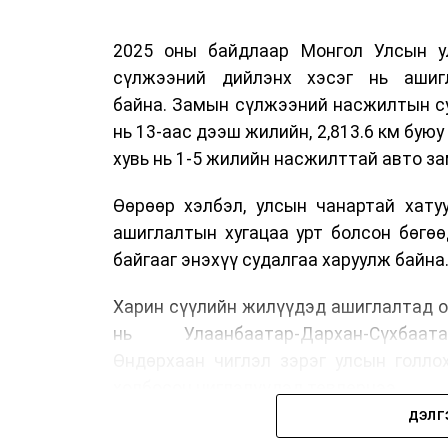
2025 оны байдлаар Монгол Улсын у
сүлжээний дийлэнх хэсэг нь ашиг
байна. Замын сүлжээний насжилтын суд
нь 13-аас дээш жилийн, 2,813.6 км буюу 
хувь нь 1-5 жилийн насжилттай авто за
Өөрөөр хэлбэл, улсын чанартай хату
ашиглалтын хугацаа урт болсон бөгө
байгааг энэхүү судалгаа харуулж байна
Харин сүүлийн жилүүдэд ашиглалтад о
нь Улаанбаатар-Дархан-Сүхбаата
Өндөрхаан чиглэл зэрэг улсын голло
холбосон чиглэлүүдэд төвлөрчээ.
ДЭЛГ
Авто замын насжилтыг тогтмол үнэлж