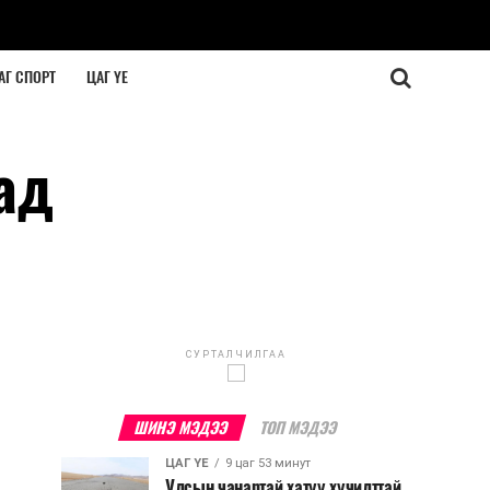
АГ СПОРТ
ЦАГ ҮЕ
ад
СУРТАЛЧИЛГАА
ШИНЭ МЭДЭЭ
ТОП МЭДЭЭ
ЦАГ ҮЕ
9 цаг 53 минут
Улсын чанартай хатуу хучилттай