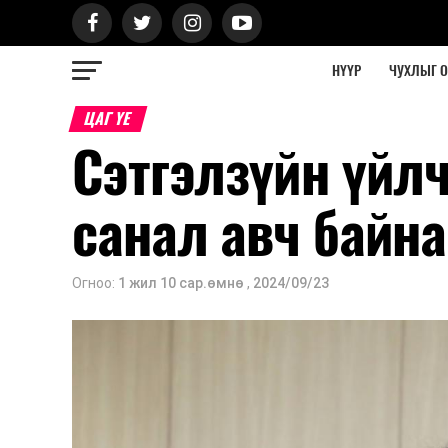
НҮҮР
ЧУХЛЫГ 
ЦАГ ҮЕ
Сэтгэлзүйн үйл
санал авч байна
Огноо:
1 жил 10 сар.өмнө
,
2024/09/23