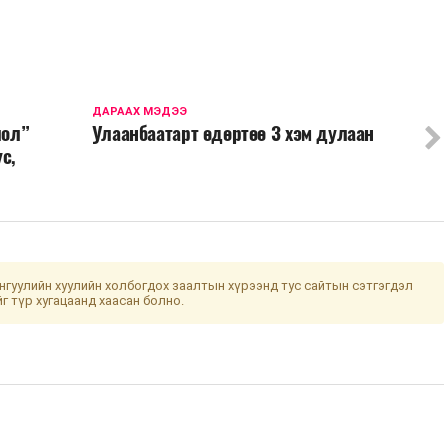
ДАРААХ МЭДЭЭ
лол”
Улаанбаатарт өдөртөө 3 хэм дулаан
с,
гуулийн хуулийн холбогдох заалтын хүрээнд тус сайтын сэтгэгдэл
йг түр хугацаанд хаасан болно.