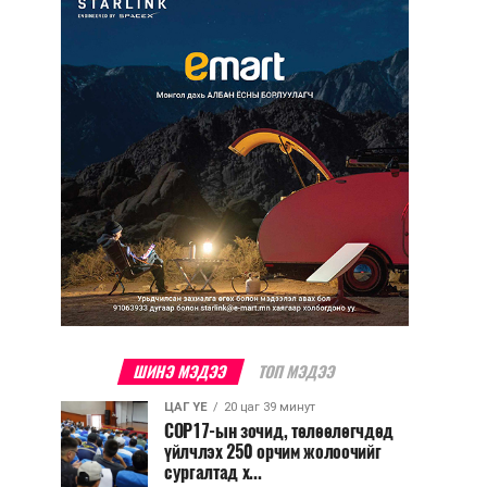
ШИНЭ МЭДЭЭ
ТОП МЭДЭЭ
ЦАГ ҮЕ
20 цаг 39 минут
COP17-ын зочид, төлөөлөгчдөд
үйлчлэх 250 орчим жолоочийг
сургалтад х...