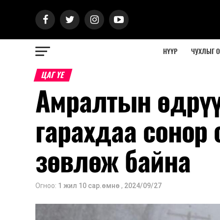
НҮҮР
ЧУХЛЫГ 
ЦАГ ҮЕ
Амралтын өдрүү
гарахдаа сонор
зөвлөж байна
Огноо:
1 жил 10 сар.өмнө
,
2024/09/27