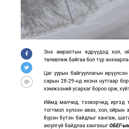
Энэ амралтын өдрүүдэд хол, о
төлөвлөж байгаа бол түр анхаарлаа
Цаг уурын байгууллагын ирүүлсэ
сарын 28-29-нд ихэнх нутгаар бор
хэмжээний усархаг бороо орж, хүйт
Иймд малчид, тээвэрчид, иргэд 
тогтмол хүлээн авах, хол, ойрын
бүрэн бүтэн байдлыг хангаж, шата
аюулгүй байдлаа хангахыг
ОБЕГ-ын