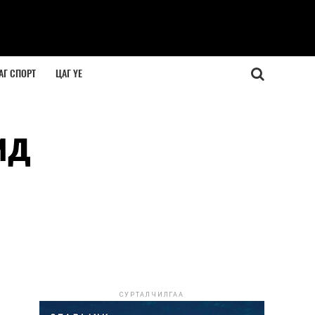
АГ СПОРТ
ЦАГ ҮЕ
мд
СУРТАЛЧИЛГАА