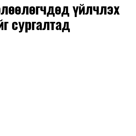
өлөөлөгчдөд үйлчлэх
йг сургалтад