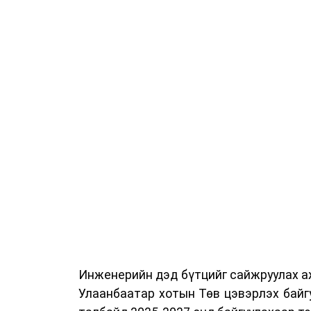
Сургалтыг танилцуулах лекц, асуулт
ажиллах дасгал, маршрут болон тээ
онцгой нөхцөлд ажиллах дадлага зэр
байгуулж байна.
Сургалтын үеэр COP17 олон улсын ба
Ажлын алба, Нийслэлийн тээврийн газ
цагдаагийн албаны холбогдох албан х
мэргэжил, арга зүйн зөвлөмж хүргэлээ.
Тухайлбал, Тээврийн цагдаагийн алб
байгуулалтын хэлтсийн ахлах мэргэж
замын хөдөлгөөний зохион байгуулал
хэмжээний үеэр жолооч нарын анхаара
Инженерийн дэд бүтцийг сайжруулах аж
Уг сургалт нь COP17-ын үеэр зочид,
Улаанбаатар хотын Төв цэвэрлэх байг
шуурхай, зохион байгуулалттай явуу