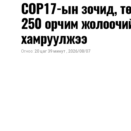
COP17-ын зочид, т
250 орчим жолоочи
хамруулжээ
Огноо:
20 цаг 39 минут
,
2026/08/07