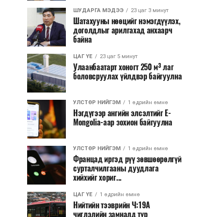
ШУДАРГА МЭДЭЭ
23 цаг 3 минут
Шатахууны нөөцийг нэмэгдүүлэх,
доголдлыг арилгахад анхаарч
байна
ЦАГ ҮЕ
23 цаг 5 минут
Улаанбаатарт хоногт 250 м³ лаг
боловсруулах үйлдвэр байгуулна
УЛСТӨР НИЙГЭМ
1 өдрийн өмнө
Нэгдүгээр ангийн элсэлтийг E-
Mongolia-аар зохион байгуулна
УЛСТӨР НИЙГЭМ
1 өдрийн өмнө
Францад иргэд рүү зөвшөөрөлгүй
сурталчилгааны дуудлага
хийхийг хориг...
ЦАГ ҮЕ
1 өдрийн өмнө
Нийтийн тээврийн Ч:19А
чиглэлийн замналд түр