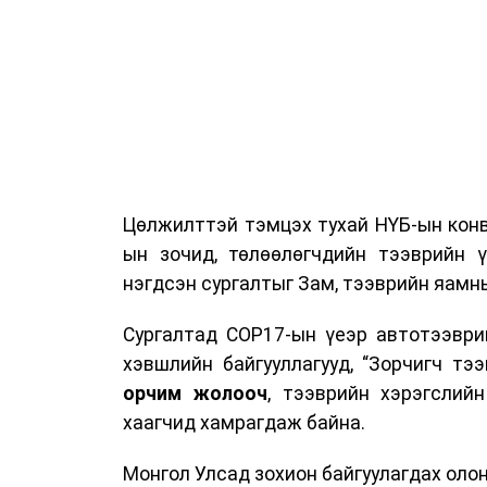
Цөлжилттэй тэмцэх тухай НҮБ-ын конв
ын зочид, төлөөлөгчдийн тээврийн 
нэгдсэн сургалтыг Зам, тээврийн яамны
Сургалтад COP17-ын үеэр автотээври
хэвшлийн байгууллагууд, “Зорчигч тээвэ
орчим жолооч
, тээврийн хэрэгслий
хаагчид хамрагдаж байна.
Монгол Улсад зохион байгуулагдах оло