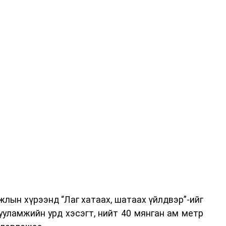
-хариулт, жишээнд суурилсан сургалт, багаар
вэрлэлтийн урсгалын зураглалтай танилцах,
эг онол, практик хосолсон хэлбэрээр зохион
га хурлыг зохион байгуулах Үндэсний хорооны
ар, Автотээврийн үндэсний төв болон Тээврийн
аагчид чиг үүргийнхээ хүрээнд мэдээлэл өгч,
аны Зам тээврийн хяналт, төлөвлөлт, зохион
илтэн, цагдаагийн дэд хурандаа Т.Ганзориг
т, аюулгүй ажиллагаа болон олон улсын арга
х асуудлын талаар мэдээлэл өгсөн байна.
лын хүрээнд “Лаг хатаах, шатаах үйлдвэр”-ийг
 төлөөлөгчдийн тээврийн үйлчилгээг аюулгүй,
ууламжийн урд хэсэгт, нийт 40 мянган ам метр
лах, үйлчилгээний нэгдсэн стандарт, сахилга