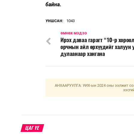
байна.
УНШСАН:
1043
ӨМНӨХ МЭДЭЭ
Ирэх даваа гарагт “10-р хороо
орчмын айл өрхүүдийг халуун у
дулаанаар хангана
АНХААРУУЛГА: УИХ-ын 2024 оны ээлжит сон
хэсги
ЦАГ ҮЕ