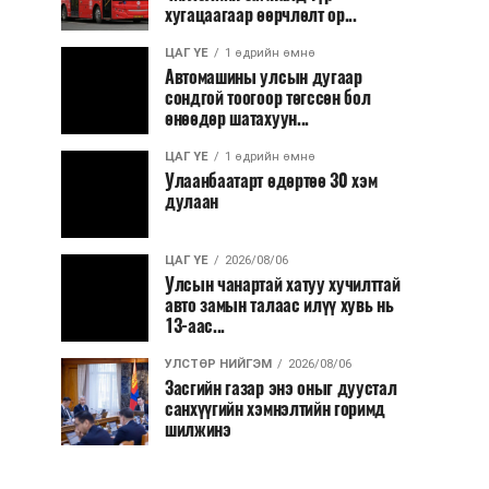
хугацаагаар өөрчлөлт ор...
ЦАГ ҮЕ
1 өдрийн өмнө
Автомашины улсын дугаар
сондгой тоогоор төгссөн бол
өнөөдөр шатахуун...
ЦАГ ҮЕ
1 өдрийн өмнө
Улаанбаатарт өдөртөө 30 хэм
дулаан
ЦАГ ҮЕ
2026/08/06
Улсын чанартай хатуу хучилттай
авто замын талаас илүү хувь нь
13-аас...
УЛСТӨР НИЙГЭМ
2026/08/06
Засгийн газар энэ оныг дуустал
санхүүгийн хэмнэлтийн горимд
шилжинэ