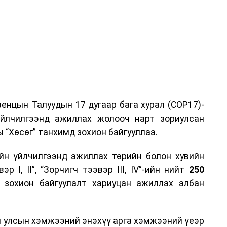
енцын Талуудын 17 дугаар бага хурал (COP17)-
үйлчилгээнд ажиллах жолооч нарт зориулсан
 “Хөсөг” танхимд зохион байгууллаа.
йн үйлчилгээнд ажиллах төрийн болон хувийн
р I, II”, “Зорчигч тээвэр III, IV”-ийн нийт
250
н зохион байгуулалт хариуцан ажиллах албан
н улсын хэмжээний энэхүү арга хэмжээний үеэр