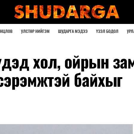
ОНЦЛОВ
УЛСТӨР НИЙГЭМ
ШУДАРГА МЭДЭЭ
ҮЗЭЛ БОДОЛ
УРЛ
дэд хол, ойрын за
 сэрэмжтэй байхыг