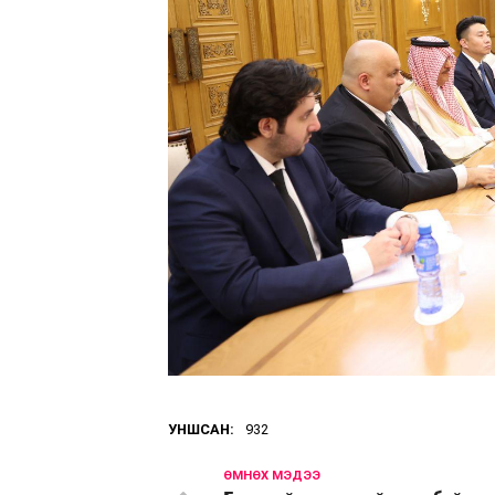
УНШСАН:
932
ӨМНӨХ МЭДЭЭ