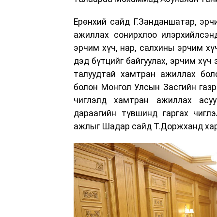
Ерөнхий сайд Г.Занданшатар, эрч
ажиллах сонирхлоо илэрхийлсэн
эрчим хүч, нар, салхины эрчим х
дэд бүтцийг байгуулах, эрчим хүч
талуудтай хамтран ажиллах бол
болон Монгол Улсын Засгийн газр
чиглэлд хамтран ажиллах асуу
дараагийн түвшинд гаргах чиглэ
ажлыг Шадар сайд Т.Доржханд хар