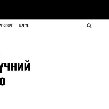
АГ СПОРТ
ЦАГ ҮЕ
а
хүчний
о