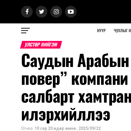
НҮҮР
ЧУХЛЫГ 
УЛСТӨР НИЙГЭМ
Саудын Арабын 
повер” компани 
салбарт хамтра
илэрхийллээ
Огноо:
10 сар 20 өдөр.өмнө
,
2025/09/22