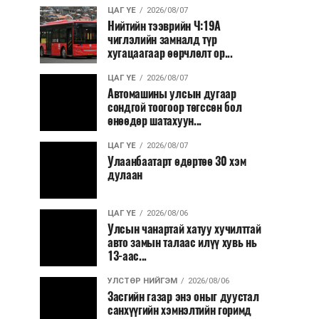
ЦАГ ҮЕ
2026/08/07
Нийтийн тээврийн Ч:19А
чиглэлийн замналд түр
хугацаагаар өөрчлөлт ор...
ЦАГ ҮЕ
2026/08/07
Автомашины улсын дугаар
сондгой тоогоор төгссөн бол
өнөөдөр шатахуун...
ЦАГ ҮЕ
2026/08/07
Улаанбаатарт өдөртөө 30 хэм
дулаан
ЦАГ ҮЕ
2026/08/06
Улсын чанартай хатуу хучилттай
авто замын талаас илүү хувь нь
13-аас...
УЛСТӨР НИЙГЭМ
2026/08/06
Засгийн газар энэ оныг дуустал
санхүүгийн хэмнэлтийн горимд