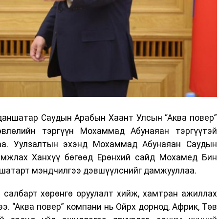
даншатар Саудын Арабын Хаант Улсын “Аква повер”
өвлөлийн тэргүүн Мохаммад Абунаяан тэргүүтэй
лаа. Уулзалтын эхэнд Мохаммад Абунаяан Саудын
амжлах Ханхүү бөгөөд Ерөнхий сайд Мохамед Бин
ншатарт мэндчилгээ дэвшүүлснийг дамжууллаа.
 салбарт хөрөнгө оруулалт хийж, хамтран ажиллах
э. “Аква повер” компани нь Ойрх дорнод, Африк, Төв