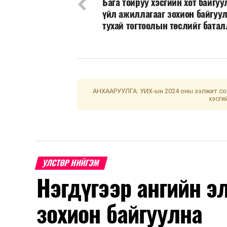
Бага тойруу хэсгийн хот байгу
үйл ажиллагааг зохион байгуу
тухай тогтоолын төслийг батал
АНХААРУУЛГА: УИХ-ын 2024 оны ээлжит сон
хэсги
УЛСТӨР НИЙГЭМ
Нэгдүгээр ангийн э
зохион байгуулна