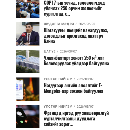
COP17-ын зочид, төлөөлөгчдөд
үйлчлэх 250 орчим жолоочийг
сургалтад х...
ШУДАРГА МЭДЭЭ
2026/08/07
Шатахууны нөөцийг нэмэгдүүлэх,
доголдлыг арилгахад анхаарч
байна
ЦАГ ҮЕ
2026/08/07
Улаанбаатарт хоногт 250 м³ лаг
боловсруулах үйлдвэр байгуулна
УЛСТӨР НИЙГЭМ
2026/08/07
Нэгдүгээр ангийн элсэлтийг E-
Mongolia-аар зохион байгуулна
УЛСТӨР НИЙГЭМ
2026/08/07
Францад иргэд рүү зөвшөөрөлгүй
сурталчилгааны дуудлага
хийхийг хориг...