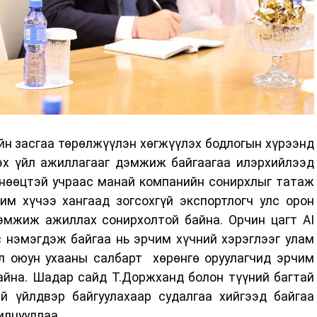
йн засгаа төрөлжүүлэн хөгжүүлэх бодлогын хүрээнд
эх үйл ажиллагааг дэмжиж байгаагаа илэрхийлээд
 нөөцтэй учраас манай компанийн сонирхлыг татаж
им хүчээ хангаад зогсохгүй экспортлогч улс орон
эмжиж ажиллах сонирхолтой байна. Орчин цагт AI
с нэмэгдэж байгаа нь эрчим хүчний хэрэглээг улам
л оюун ухааны салбарт хөрөнгө оруулагчид эрчим
айна. Шадар сайд Т.Доржханд болон түүний багтай
й үйлдвэр байгуулахаар судалгаа хийгээд байгаа
илцууллаа.