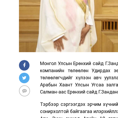
Монгол Улсын Ерөнхий сайд Г.Зан
компанийн төлөөлөн Удирдах з
төлөөлөгчдийг хүлээн авч уулз
Арабын Хаант Улсын Угсаа залг
Салман-аас Ерөнхий сайд Г.Занда
Тэрбээр сэргээгдэх эрчим хүчний
сонирхолтой байгаагаа илэрхийллэ