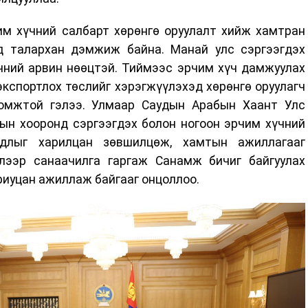
им хүчний салбарт хөрөнгө оруулалт хийж хамтран
д талархан дэмжиж байна. Манай улс сэргээгдэх
үчний арвин нөөцтэй. Тиймээс эрчим хүч дамжуулах
 экспортлох төслийг хэрэгжүүлэхэд хөрөнгө оруулагч
омжтой гэлээ. Улмаар Саудын Арабын Хаант Улс
ын хооронд сэргээгдэх болон ногоон эрчим хүчний
длыг харилцан зөвшилцөж, хамтын ажиллагааг
лээр санаачилга гаргаж Санамж бичиг байгуулах
иуцан ажиллаж байгааг онцоллоо.