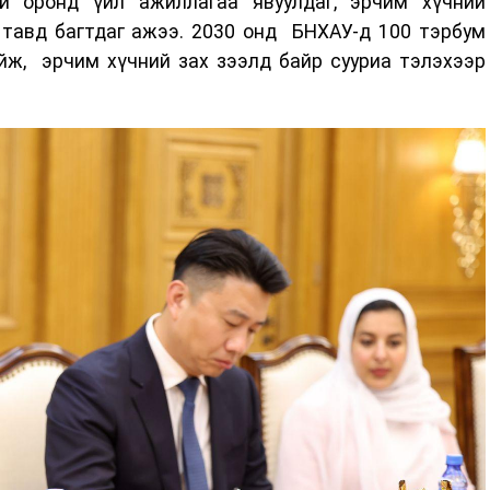
й оронд үйл ажиллагаа явуулдаг, эрчим хүчний
тавд багтдаг ажээ. 2030 онд БНХАУ-д 100 тэрбум
йж, эрчим хүчний зах зээлд байр сууриа тэлэхээр