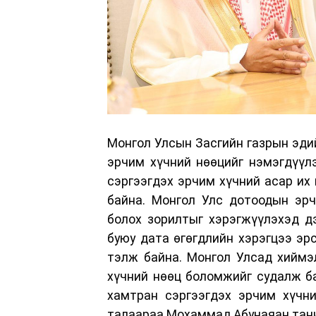
Монгол Улсын Засгийн газрын эди
эрчим хүчний нөөцийг нэмэгдүүл
сэргээгдэх эрчим хүчний асар их
байна. Монгол Улс дотоодын эрч
болох зорилтыг хэрэгжүүлэхэд д
буюу дата өгөгдлийн хэрэгцээ эр
тэлж байна. Монгол Улсад хиймэ
хүчний нөөц боломжийг судалж б
хамтран сэргээгдэх эрчим хүчни
талаараа Мохаммад Абунаяан тан