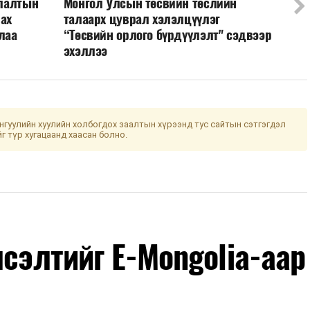
улалтын
Монгол Улсын төсвийн төслийн
лах
талаарх цуврал хэлэлцүүлэг
лаа
“Төсвийн орлого бүрдүүлэлт" сэдвээр
эхэллээ
гуулийн хуулийн холбогдох заалтын хүрээнд тус сайтын сэтгэгдэл
йг түр хугацаанд хаасан болно.
лсэлтийг E-Mongolia-аар