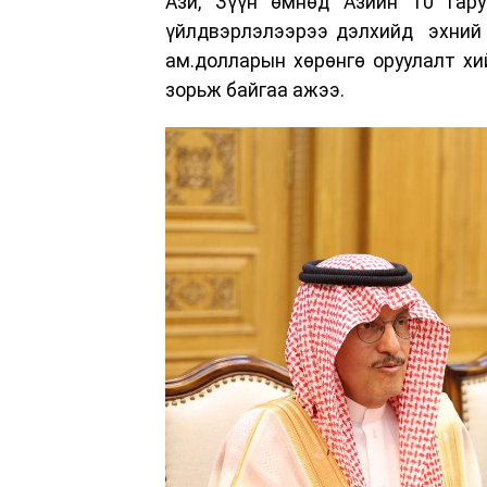
Ази, Зүүн өмнөд Азийн 10 гару
үйлдвэрлэлээрээ дэлхийд эхний 
ам.долларын хөрөнгө оруулалт хи
зорьж байгаа ажээ.