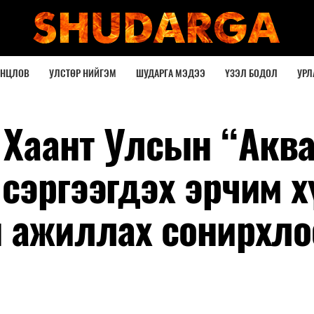
ОНЦЛОВ
УЛСТӨР НИЙГЭМ
ШУДАРГА МЭДЭЭ
ҮЗЭЛ БОДОЛ
УРЛ
Хаант Улсын “Акв
сэргээгдэх эрчим 
н ажиллах сонирхло