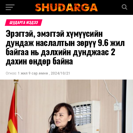
ШУДАРГА МЭДЭЭ
Эрэгтэй, эмэгтэй хүмүүсийн
дундаж наслалтын зөрүү 9.6 жил
байгаа нь дэлхийн дунджаас 2
дахин өндөр байна
Огноо:
1 жил 9 сар.өмнө
,
2024/10/21