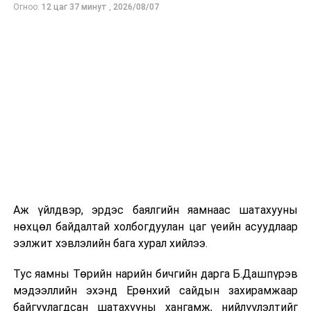
Огноо:
12 цаг 37 минут
,
2026/08/07
хугацаанд хэрэгжих бөгөөд 4 зорилт 36 үйл
ажиллагааг төр, төрийн бус, аж ахуйн нэгж
байгууллагууд хамтран хэрэгжүүлэх юм.
Төлөвлөгөөний 4 зорилтод:
-Хөвгүүд, эрэгтэйчүүдийн эрүүл зан үйл,
амьдралын зөв дадал хэвшлийг
сайжруулах замаар чанартай, урт
наслалтыг дэмжих
-Эрүүл мэндийн урьдчилан сэргийлэх
үзлэгт эрэгтэйчүүдийн хамрагдалт,
Аж үйлдвэр, эрдэс баялгийн яамнаас шатахууны
оролцоог тогтмолжуулах
нөхцөл байдалтай холбогдуулан цаг үеийн асуудлаар
ээлжит хэвлэлийн бага хурал хийлээ.
-Зам тээврийн ослыг бууруулах, урьдчилан
сэргийлэх, холбогдох хууль тогтоомжийн
Тус яамны Төрийн нарийн бичгийн дарга Б.Дашпүрэв
хэрэгжилтийг сайжруулах замаар
мэдээллийн эхэнд Ерөнхий сайдын захирамжаар
эрэгтэйчүүдийн осол гэмтэл, зуурдын нас
байгуулагдсан шатахууны хангамж, нийлүүлэлтийг