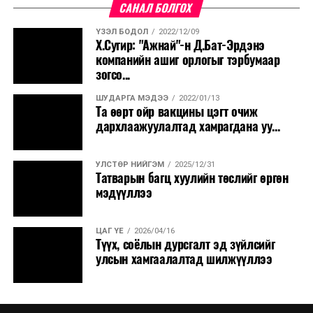
САНАЛ БОЛГОХ
ҮЗЭЛ БОДОЛ
2022/12/09
Х.Сугир: "Ажнай"-н Д.Бат-Эрдэнэ
компанийн ашиг орлогыг тэрбумаар
зогсо...
ШУДАРГА МЭДЭЭ
2022/01/13
Та өөрт ойр вакцины цэгт очиж
дархлаажуулалтад хамрагдана уу...
УЛСТӨР НИЙГЭМ
2025/12/31
Татварын багц хуулийн төслийг өргөн
мэдүүллээ
ЦАГ ҮЕ
2026/04/16
Түүх, соёлын дурсгалт эд зүйлсийг
улсын хамгаалалтад шилжүүллээ