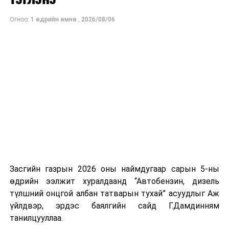
байна. Шатахууны нөөцийг нэмэгдүүлэх,
Огноо:
1 өдрийн өмнө
,
2026/08/06
нийлүүлэлтийг тогтворжуулах хүрээнд бусад эх
үүсвэрийг нэмэгдүүлэх чиглэлд анхаарч байна.
Замын-Үүд боомтоор 2000 тонн дизель түлш орж
ирсэн бөгөөд шилжүүлэн ачих ажиллагаа хийгдэж
байна" гэлээ
гэж Аж үйлдвэр, эрдэс баялгийн яамнаас
мэдээллээ.
Засгийн газрын 2026 оны наймдугаар сарын 5-ны
өдрийн ээлжит хуралдаанд “Автобензин, дизель
түлшний онцгой албан татварын тухай” асуудлыг Аж
үйлдвэр, эрдэс баялгийн сайд Г.Дамдинням
танилцууллаа.