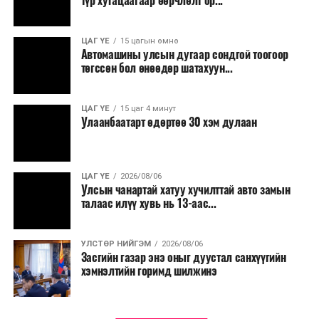
түр хугацаагаар өөрчлөлт ор...
малчид системээр дамжуулан бүтээгдэхүүнээ
эцсийн хэрэглэгчид борлуулах боломж бүрдэх юм.
ЦАГ ҮЕ
15 цагын өмнө
Түүнчлэн түлш, улаанбуудай, хүнсний ногооны нөөц
Автомашины улсын дугаар сондгой тоогоор
бүрдүүлэх зоорь, агуулах барих аж ахуйн нэгжүүдэд
төгссөн бол өнөөдөр шатахуун...
хөнгөлөлттэй зээл олгох, цахилгааны хөнгөлөлт
үзүүлэхийг салбарын сайд нарт үүрэг болголоо.
ЦАГ ҮЕ
15 цаг 4 минут
Улаанбаатарт өдөртөө 30 хэм дулаан
ЦАГ ҮЕ
2026/08/06
Улсын чанартай хатуу хучилттай авто замын
талаас илүү хувь нь 13-аас...
УЛСТӨР НИЙГЭМ
2026/08/06
Засгийн газар энэ оныг дуустал санхүүгийн
хэмнэлтийн горимд шилжинэ