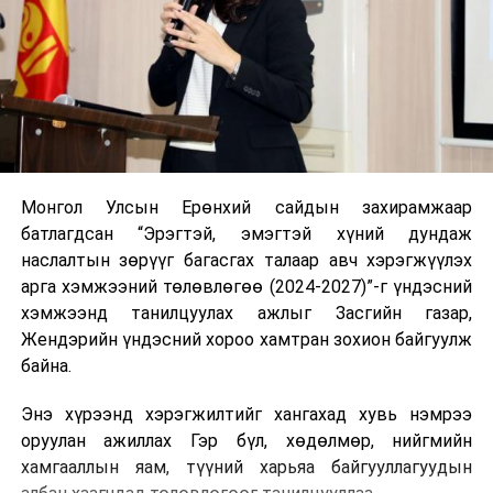
Монгол Улсын Ерөнхий сайдын захирамжаар
батлагдсан “Эрэгтэй, эмэгтэй хүний дундаж
наслалтын зөрүүг багасгах талаар авч хэрэгжүүлэх
арга хэмжээний төлөвлөгөө (2024-2027)”-г үндэсний
хэмжээнд танилцуулах ажлыг Засгийн газар,
Жендэрийн үндэсний хороо хамтран зохион байгуулж
байна.
Энэ хүрээнд хэрэгжилтийг хангахад хувь нэмрээ
оруулан ажиллах Гэр бүл, хөдөлмөр, нийгмийн
хамгааллын яам, түүний харьяа байгууллагуудын