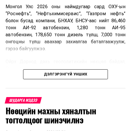
Монгол Улс 2026 оны наймдугаар сард ОХУ-ын
“Роснефть”, “Нефтьхимисервис”, “Газпром нефть”
болон бусад компани, БНХАУ, БНСУ-аас нийт 86,460
тонн АИ-92 автобензин, 1,280 тонн АИ-95
автобензин, 178,650 тонн дизель түлш, 7,000 тонн
онгоцны түлш авахаар захиалгаа баталгаажуулж,
гэрээ байгуулжээ.
Ойрх Дорнод дахь геополитикийн нөхцөл байдал,
Орос, Украины дайнаас шалтгаалсан газрын тосны
ДЭЛГЭРЭНГҮЙ УНШИХ
үнийн өсөлт дэлхийн зах зээлд буураагүй байна.
Үүний улмаас наймдугаар сард хил үнэ тонн тутамд
дахин өсөж, ОХУ болон бусад эх үүсвэрээс худалдан
авах шатахууны үнэ 1,200-2,000 ам.долларт хүрчээ.
ШУДАРГА МЭДЭЭ
Нөөцийн махны хяналтын
Иймд дотоодын зах зээл дэх үнийн өсөлтийг
сааруулахын тулд гаалийн болон онцгой албан
тогтолцоог шинэчилнэ
татварыг тэглэх шаардлага үүссэнийг салбарын сайд
танилцуулсан байна.