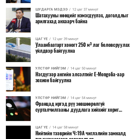
Бүртгэл, хяналтын нэгдсэн системийг Сангийн яам
наймдугаар сард багтаан бэлэн болгоно. Монголбанк
ШУДАРГА МЭДЭЭ
12 цаг 37 минут
Шатахууны нөөцийг нэмэгдүүлэх, доголдлыг
болон арилжааны банкуудтай хамтран стратегийн
арилгахад анхаарч байна
бүтээгдэхүүний нөөц бүрдүүлэх, хадгалах, түгээх,
борлуулах бүх шатанд цахим төлбөрийн баримт
үйлдэж, бүртгэлийг ил тод болгох юм.
ЦАГ ҮЕ
12 цаг 39 минут
Улаанбаатарт хоногт 250 м³ лаг боловсруулах
үйлдвэр байгуулна
2026 оны намар бэлтгэж, 2027 оны хавар худалдаанд
гаргах нөөцийн махны бүрдүүлэлтэд Нийслэлийн
Засаг дарга Б.Пүрэвдагваг онцгойлон анхаарч
УЛСТӨР НИЙГЭМ
14 цаг 50 минут
Нэгдүгээр ангийн элсэлтийг E-Mongolia-аар
ажиллахыг Ерөнхий сайд үүрэг болгожээ.
зохион байгуулна
Нөөцийн махыг цахим системд бүртгэснээр мах
бэлтгэлийн явц, нөөцийн үлдэгдэл ил тод болно. Мөн
УЛСТӨР НИЙГЭМ
14 цаг 54 минут
хөнгөлөлттэй зээлийг зориулалтын бусаар ашиглах
Францад иргэд рүү зөвшөөрөлгүй
сурталчилгааны дуудлага хийхийг хориг...
явдлыг таслан зогсоох, хүртээмжийг нэмэгдүүлэх,
өрсөлдөөнийг бий болгох боломжтой гэж үзжээ.
ЦАГ ҮЕ
14 цаг 58 минут
Иргэд агуулах, үйлдвэрээс махаа шууд худалдан авах,
Нийтийн тээврийн Ч:19А чиглэлийн замналд