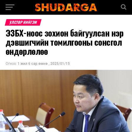
УЛСТӨР НИЙГЭМ
ЭЗБХ-ноос зохион байгуулсан нэр
дэвшигчийн томилгооны сонсгол
өндөрлөлөө
Огноо:
1 жил 6 сар.өмнө
,
2025/01/15