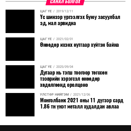
САНАЛ БОЛГОХ
ШУА-ийн Олон улс судлалын хүрээлэнгийн эрдэм
шинжилгээний тэргүүлэх ажилтан, Орос судлалын
ЦАГ ҮЕ
2019/12/11
салбарын эрхлэгчээр ажиллаж байгаа бөгөөд улсад
Үс шинээр үргээлгэх буюу засуулбал
эд, мал арвидна
38 жил ажилласан А.Даваасүрэн нь холбогдох хуульд
заасан зөвлөлийн гишүүнд тавигдах шаардлагыг
бүрэн хангасан байна.
ЦАГ ҮЕ
2021/02/01
Өнөөдөр ихэнх нутгаар хүйтэн байна
Нэр дэвшигч сонсголын дэгийн дагуу өөрийн талаар
танилцуулсны дараа сонсголд оролцож буй Эдийн
ЦАГ ҮЕ
2025/09/04
Дугаар нь тэгш тоогоор төгссөн
засгийн байнгын хорооны гишүүд асуулт асуух, мөн
тээврийн хэрэгсэл өнөөдөр
нэр дэвшигчтэй холбогдуулан үг хэлэх шаардлагагүй
хөдөлгөөнд оролцоно
хэмээн үзлээ.
Ийнхүү Эдийн засгийн байнгын хорооноос зохион
УЛСТӨР НИЙГЭМ
2021/12/06
Монголбанк 2021 оны 11 дүгээр сард
байгуулсан
Санхүүгийн зохицуулах хорооны дарга,
1.86 тн үнэт металл худалдан авлаа
орон тооны бус гишүүн, Санхүүгийн зохицуулах
хорооны Хяналтын зөвлөлийн дарга, гишүүн,
Монголбанкны Мөнгөний бодлогын хорооны орон
тооны бус гишүүн, Монголбанкны Хяналтын