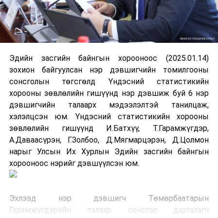
Эдийн засгийн байнгын хорооноос (2025.01.14)
зохион байгуулсан нэр дэвшигчийн томилгооны
сонсголын төгсгөлд Үндэсний статистикийн
хорооны зөвлөлийн гишүүнд нэр дэвшиж буй 6 нэр
дэвшигчийн талаарх мэдээлэлтэй танилцаж,
хэлэлцсэн юм. Үндэсний статистикийн хорооны
зөвлөлийн гишүүнд И.Батхүү, Т.Гарамжүгдэр,
А.Даваасүрэн, Г.Золбоо, Д.Мягмарцэрэн, Д.Цолмон
нарыг Улсын Их Хурлын Эдийн засгийн байнгын
хорооноос нэрийг дэвшүүлсэн юм.
Эхлээд нэр дэвшигч Төмөрбаатарын
Гарамжүгдэрийн талаар сонсгол даргалагч