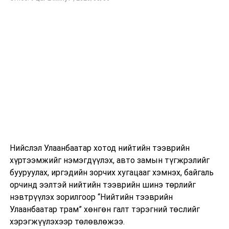
2022 оноос одоог хүртэл Эдийн засаг, хөгжлийн
яамны гхазрын дарга, Төрийн нарийн бичгийн даргаар
ажиллажээ.
Тэрбээр улсад 17 жил ажиллаж байгаа бөгөөд
Статистикийн тухай хуульд заасан зөвлөлийн
гишүүнд тавигдах шаардлагыг бүрэн хангасан байна.
Нэр дэвшигч И.Батхүү сонсголд оролцож буй Улсын
Их Хурлын гишүүдэд өөрийнхөө талаар
танилцуулсны дараа П.Сайнзориг гишүүн асуулт
асууж, хариулт авсан бол Улсын Их Хурлын гишүүн
Нийслэл Улаанбаатар хотод нийтийн тээврийн
Л.Соронзонболд нэр дэвшигчтэй холбогдуулан үг
хүртээмжийг нэмэгдүүлэх, авто замын түгжрэлийг
хэллээ.
бууруулах, иргэдийн зорчих хугацааг хэмнэх, байгаль
орчинд ээлтэй нийтийн тээврийн шинэ төрлийг
нэвтрүүлэх зорилгоор “Нийтийн тээврийн
Дараа нь нэр дэвшигч Дамдиндоржийн
Улаанбаатар трам” хөнгөн галт тэрэгний төслийг
Мягмарцэрэнг сонсгол даргалагч танилцууллаа.
хэрэгжүүлэхээр төлөвлөжээ.