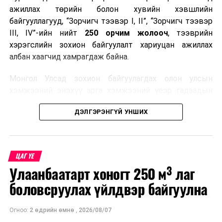
ажиллах төрийн болон хувийн хэвшлийн
байгууллагууд, “Зорчигч тээвэр I, II”, “Зорчигч тээвэр
III, IV”-ийн нийт
250 орчим жолооч
, тээврийн
хэрэгслийн зохион байгуулалт хариуцан ажиллах
албан хаагчид хамрагдаж байна.
Монгол Улсад зохион байгуулагдах олон улсын
хэмжээний энэхүү арга хэмжээний үеэр гадаадын
зочид, төлөөлөгчдөд аюулгүй, шуурхай, соёлтой,
ДЭЛГЭРЭНГҮЙ УНШИХ
мэргэжлийн түвшинд тээврийн үйлчилгээ үзүүлэх
бэлтгэлийг хангах нь сургалтын гол зорилго юм.
Сургалтаар COP17-ын ерөнхий ойлголт, ач холбогдол,
ЦАГ ҮЕ
зохион байгуулалтын онцлог, зочид, төлөөлөгчдийн
Улаанбаатарт хоногт 250 м³ лаг
ангилал, үйлчилгээний стандарт, жолооч нарын үүрэг
хариуцлага, сахилга бат, үйлчилгээний соёл, ёс зүй,
боловсруулах үйлдвэр байгуулна
мэргэжлийн харилцааны талаар нэгдсэн мэдээлэл
өгчээ.
Огноо:
2 өдрийн өмнө
,
2026/08/07