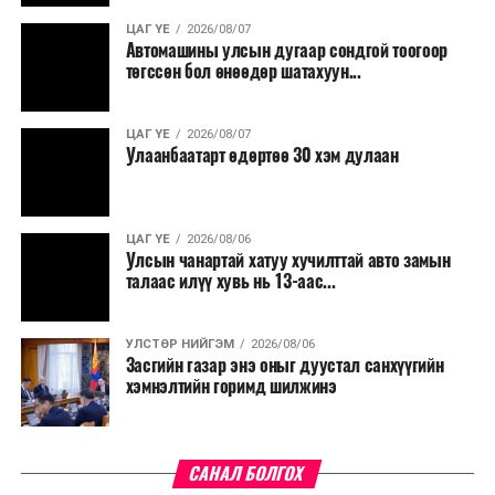
ЦАГ ҮЕ
2026/08/07
Автомашины улсын дугаар сондгой тоогоор
төгссөн бол өнөөдөр шатахуун...
ЦАГ ҮЕ
2026/08/07
Улаанбаатарт өдөртөө 30 хэм дулаан
ЦАГ ҮЕ
2026/08/06
Улсын чанартай хатуу хучилттай авто замын
талаас илүү хувь нь 13-аас...
УЛСТӨР НИЙГЭМ
2026/08/06
Засгийн газар энэ оныг дуустал санхүүгийн
хэмнэлтийн горимд шилжинэ
САНАЛ БОЛГОХ