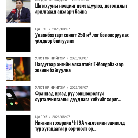
Шатахууны нөөцийг нэмэгдүүлэх, доголдлыг
арилгахад анхаарч байна
ЦАГ ҮЕ
2026/08/07
Улаанбаатарт хоногт 250 м³ лаг боловсруулах
үйлдвэр байгуулна
УЛСТӨР НИЙГЭМ
2026/08/07
Нэгдүгээр ангийн элсэлтийг E-Mongolia-аар
зохион байгуулна
УЛСТӨР НИЙГЭМ
2026/08/07
Францад иргэд рүү зөвшөөрөлгүй
сурталчилгааны дуудлага хийхийг хориг...
ЦАГ ҮЕ
2026/08/07
Нийтийн тээврийн Ч:19А чиглэлийн замналд
түр хугацаагаар өөрчлөлт ор...