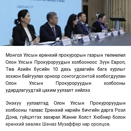
Монгол Улсын ерөнхий прокурорын газрын төлөөлөл
Олон Улсын Прокуроруудын холбооноос Зүүн Европ,
Төв Азийн бүсийн 10 дахь удаагийн бага хурлыг
зохион байгуулах орноор сонгогдсонтой холбогдуулан
Олон Улсын Прокуроруудын холбооны
удирдлагуудтай цахим уулзалт хийлээ.
Энэхүү уулзалтад Олон Улсын Прокуроруудын
холбооны талаас Ерөнхий нарийн бичгийн дарга Роэл
Дона, гүйцэтгэх захирал Жанне Холст Хюбнер болон
ерөнхий зөвлөх Шеназ Музаффер нар оролцов.