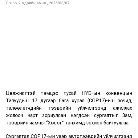
Огноо:
2 өдрийн өмнө
,
2026/08/07
тэмдэглэн өнгөрүүлэхээр боллоо.
УНШСАН:
1101
ДАРААХ МЭДЭЭ
Зудын эрсдэлийн үнэлгээгээр бага, дунд эрсдэлтэй
нутгийн хэмжээ нэмэгдсэн байна
ӨМНӨХ МЭДЭЭ
Улсын сургууль, цэцэрлэггүй 12 хороонд газрын
асуудлыг шийдвэрлэв
Цөлжилттэй тэмцэх тухай НҮБ-ын конвенцын
Талуудын 17 дугаар бага хурал (COP17)-ын зочид,
төлөөлөгчдийн тээврийн үйлчилгээнд ажиллах
жолооч нарт зориулсан нэгдсэн сургалтыг Зам,
тээврийн яамны “Хөсөг” танхимд зохион байгууллаа.
Сургалтад COP17-ын үеэр автотээврийн үйлчилгээнд