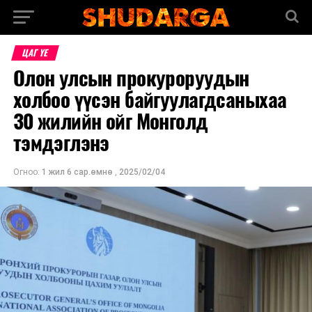
ЦАГ ҮЕ
Олон улсын прокуроруудын
холбоо үүсэн байгуулагдсаныхаа
30 жилийн ойг Монголд
тэмдэглэнэ
Огноо:
1 жил 6 сар.өмнө
,
2025/02/04