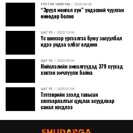
УЛСТӨР НИЙГЭМ
2023/04/28
“Эрүүл монгол хүн” үндэсний чуулган
өнөөдөр болно
ЦАГ ҮЕ
2023/10/06
Үс шинээр үргээлгэх буюу засуулбал
идээ ундаа элбэг олдоно
ЦАГ ҮЕ
2020/03/04
Нийслэлийн эмнэлгүүдэд 379 хүүхэд
хэвтэн эмчлүүлж байна
ЦАГ ҮЕ
2025/07/04
Тэтгэврийн зээлд тавьсан
хязгаарлалтыг цуцлах асуудлаар
санал нэгдлээ