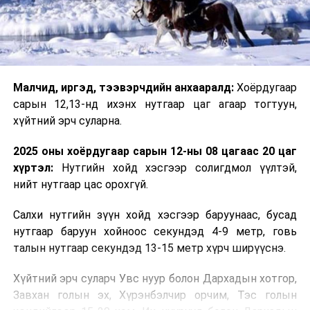
Малчид, иргэд, тээвэрчдийн анхааралд:
Хоёрдугаар
сарын
12,13-нд ихэнх нутгаар цаг агаар тогтуун,
хүйтний эрч суларна.
2025 оны хоёрдугаар сарын 12-ны 08 цагаас 20 цаг
хүртэл:
Нутгийн хойд хэсгээр солигдмол үүлтэй,
нийт нутгаар цас орохгүй.
Салхи нутгийн зүүн хойд хэсгээр баруунаас, бусад
нутгаар баруун хойноос секундэд 4-9 метр, говь
талын нутгаар секундэд 13-15 метр хүрч ширүүснэ.
Хүйтний эрч суларч Увс нуур болон Дархадын хотгор,
Завхан голын эх, Хүрэнбэлчир орчим, Тэс голын