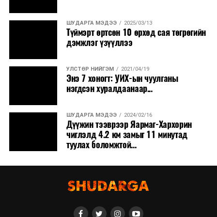
ШУДАРГА МЭДЭЭ
2025/03/13
Түймэрт өртсөн 10 өрхөд сая төгрөгийн
дэмжлэг үзүүллээ
УЛСТӨР НИЙГЭМ
2021/04/19
Энэ 7 хоногт: УИХ-ын чуулганы
нэгдсэн хуралдаанаар...
ШУДАРГА МЭДЭЭ
2024/02/16
Дүүжин тээврээр Яармаг-Хархорин
чиглэлд 4.2 км замыг 11 минутад
туулах боломжтой...