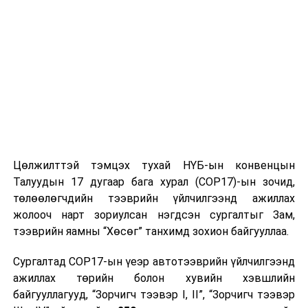
ТЭРЭЛЖ ОРЧМООР:
Багавтар үүлтэй, цас
орохгүй. Салхи баруунаас секундэд 4-9
метр. Хүйтний эрч суларч 7-9 хэм хүйтэн
байна.
2025 оны хоёрдугаар сарын 12-ноос 16-ныг хүртэлх
цаг агаарын урьдчилсан төлөв
Хоёрдугаар сарын 13-нд Хөвсгөлийн уулархаг
нутгаар, 14-нд баруун болон төвийн аймгуудын
Цөлжилттэй тэмцэх тухай НҮБ-ын конвенцын
нутгийн хойд хэсгээр, 15-нд зүүн аймгуудын нутгийн
Талуудын 17 дугаар бага хурал (COP17)-ын зочид,
зарим газраар цас орж, зөөлөн цасан шуурга шуурна.
төлөөлөгчдийн тээврийн үйлчилгээнд ажиллах
Салхи ихэнх хугацаанд секундэд 5-10 метр, 12,15-нд
жолооч нарт зориулсан нэгдсэн сургалтыг Зам,
говь, тал, хээрийн нутгаар, 13-нд Алтайн салбар
тээврийн яамны “Хөсөг” танхимд зохион байгууллаа.
уулсаар, 14-нд зарим газраар секундэд 14-16 метр
хүрч ширүүснэ. Хүйтний эрч суларч Увс нуур болон
Сургалтад COP17-ын үеэр автотээврийн үйлчилгээнд
Дархадын хотгор, Завхан голын эх, Хүрэнбэлчир
ажиллах төрийн болон хувийн хэвшлийн
орчим, Идэр, Тэс, Эг, Үүр, Орхон, Сэлэнгэ, Хараа, Ерөө,
байгууллагууд, “Зорчигч тээвэр I, II”, “Зорчигч тээвэр
Туул, Тэрэлж голын хөндийгөөр шөнөдөө 30-35 хэм,