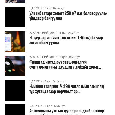
ЦАГ ҮЕ
13 цаг 16 минут
Улаанбаатарт хоногт 250 м³ лаг боловсруулах
үйлдвэр байгуулна
УЛСТӨР НИЙГЭМ
15 цаг 26 минут
Нэгдүгээр ангийн элсэлтийг E-Mongolia-аар
зохион байгуулна
УЛСТӨР НИЙГЭМ
15 цаг 30 минут
Францад иргэд рүү зөвшөөрөлгүй
сурталчилгааны дуудлага хийхийг хориг...
ЦАГ ҮЕ
15 цаг 34 минут
Нийтийн тээврийн Ч:19А чиглэлийн замналд
түр хугацаагаар өөрчлөлт ор...
ЦАГ ҮЕ
15 цаг 36 минут
Автомашины улсын дугаар сондгой тоогоор