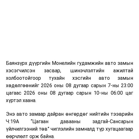
байгууламжаас гардаг лагийг байгаль орчинд аюулгүй
мэдээллээ.
аргаар боловсруулж, эзлэхүүнийг эрс бууруулах
зориулалттай. Лагийг өндөр температурт шатааснаар
эзлэхүүн нь 90 хүртэл хувиар буурч, бактери, вирус
болон бусад өвчин үүсгэгч бичил биетнийг устгах
боломжтой.
Түүнчлэн шаталтын явцад үүсэх дулааныг цахилгаан
болон дулааны эрчим хүч үйлдвэрлэхэд ашиглаж
Баянзүрх дүүргийн Монелийн гудамжийн авто замын
болдог. Зарим технологийн хувьд шаталтын дараа
хэсэгчилсэн засвар, шинэчлэлтийн ажилтай
үлдэх үнснээс фосфор зэрэг ашигт эрдсийг сэргээн
холбоотойгоор тухайн хэсгийн авто замын
авах боломжтой аж.
хөдөлгөөнийг 2026 оны 08 дугаар сарын 7-ны 23:00
цагаас 2026 оны 08 дугаар сарын 10-ны 06:00 цаг
Япон, Герман, Швейцар, Нидерланд, Өмнөд Солонгос
хүртэл хаана.
зэрэг улс лаг хатаах, шатаах технологийг ашиглаж
байна. Тухайлбал, Германд лаг шатаах үйлдвэрээс
Энэ авто замаар дайран өнгөрдөг нийтийн тээврийн
гарсан үнснээс фосфор сэргээн авах технологи
Ч:19А “Цагаан давааны задгай-Сансарын
ашигладаг бол Нидерландад төвлөрсөн лаг
үйлчилгээний төв” чиглэлийн замналд түр хугацаагаар
боловсруулах үйлдвэрүүдээр дулаан, цахилгаан
өөрчлөлт орж байна.