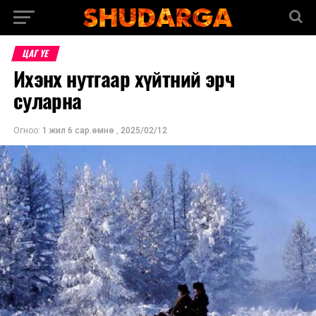
ЦАГ ҮЕ
Ихэнх нутгаар хүйтний эрч
суларна
Огноо:
1 жил 6 сар.өмнө
,
2025/02/12