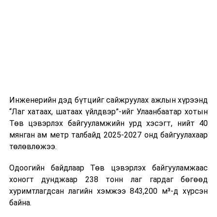
шат, маршрут, хөдөлгөөний зохион байгуулалт,
цагийн менежмент, мэдээлэл дамжуулах журам,
холбогдох байгууллагуудын уялдаа холбоо, аюулгүй
ажиллагааны чиглэлээр жолооч нарыг сургалт, арга
зүйгээр хангаж байна.
Мөн зам тээврийн осол, саатал болон бусад эрсдэл,
онцгой нөхцөл үүссэн үед авах арга хэмжээ, ачаалал
ихтэй нөхцөлд тайван, зөв, шуурхай шийдвэр гаргах,
Инженерийн дэд бүтцийг сайжруулах ажлын хүрээнд
өдөр тутмын ажлын бэлэн байдлыг хангах зэрэг
“Лаг хатаах, шатаах үйлдвэр”-ийг Улаанбаатар хотын
практик ур чадварыг сургалтын хөтөлбөрт тусгажээ.
Төв цэвэрлэх байгууламжийн урд хэсэгт, нийт 40
мянган ам метр талбайд 2025-2027 онд байгуулахаар
Сургалтыг танилцуулах лекц, асуулт-хариулт,
төлөвлөжээ.
жишээнд суурилсан сургалт, багаар ажиллах дасгал,
маршрут болон тээвэрлэлтийн урсгалын зураглалтай
Одоогийн байдлаар Төв цэвэрлэх байгууламжаас
танилцах, онцгой нөхцөлд ажиллах дадлага зэрэг
хоногт дунджаар 238 тонн лаг гардаг бөгөөд
онол, практик хосолсон хэлбэрээр зохион байгуулж
хуримтлагдсан лагийн хэмжээ 843,200 м³-д хүрсэн
байна.
байна.
Сургалтын үеэр COP17 олон улсын бага хурлыг