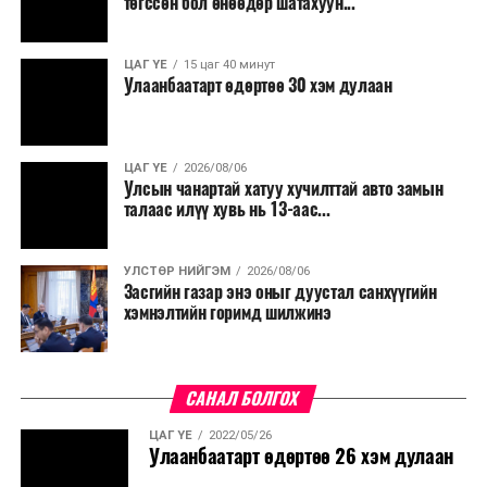
төгссөн бол өнөөдөр шатахуун...
ЦАГ ҮЕ
15 цаг 40 минут
Улаанбаатарт өдөртөө 30 хэм дулаан
ЦАГ ҮЕ
2026/08/06
Улсын чанартай хатуу хучилттай авто замын
талаас илүү хувь нь 13-аас...
УЛСТӨР НИЙГЭМ
2026/08/06
Засгийн газар энэ оныг дуустал санхүүгийн
хэмнэлтийн горимд шилжинэ
САНАЛ БОЛГОХ
ЦАГ ҮЕ
2022/05/26
Улаанбаатарт өдөртөө 26 хэм дулаан