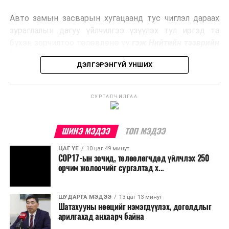
эрчим хүч үйлдвэрлэдэг.
Авто замын засварын хугацаанд тус чиглэл дараах
Ийнхүү лаг хатаах, шатаах технологийг лагийн
зураглалын дагуу үйлчилгээ үзүүлэх тул иргэд та
эзлэхүүнийг бууруулахын зэрэгцээ эрчим хүч
бүхэн зорчилтоо төлөвлөнө үү
гэж Нийтийн тээврийн
үйлдвэрлэх, нөөцийг дахин ашиглах чиглэлээр олон
бодлогын газраас мэдээллээ.
улсад өргөн ашиглаж байна.
ДЭЛГЭРЭНГҮЙ УНШИХ
СУРТАЛЧИЛГАА
ШИНЭ МЭДЭЭ
ТОП МЭДЭЭ
ЦАГ ҮЕ
10 цаг 49 минут
COP17-ын зочид, төлөөлөгчдөд үйлчлэх 250
орчим жолоочийг сургалтад х...
ШУДАРГА МЭДЭЭ
13 цаг 13 минут
Шатахууны нөөцийг нэмэгдүүлэх, доголдлыг
арилгахад анхаарч байна