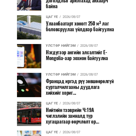
доголдлыг арилгахад анхаарч
байна
ЦАГ ҮЕ
2026/08/07
Улаанбаатарт хоногт 250 м³ лаг
боловсруулах үйлдвэр байгуулна
УЛСТӨР НИЙГЭМ
2026/08/07
Нэгдүгээр ангийн элсэлтийг E-
Mongolia-аар зохион байгуулна
УЛСТӨР НИЙГЭМ
2026/08/07
Францад иргэд рүү зөвшөөрөлгүй
сурталчилгааны дуудлага
хийхийг хориг...
ЦАГ ҮЕ
2026/08/07
Нийтийн тээврийн Ч:19А
чиглэлийн замналд түр
хугацаагаар өөрчлөлт ор...
ЦАГ ҮЕ
2026/08/07