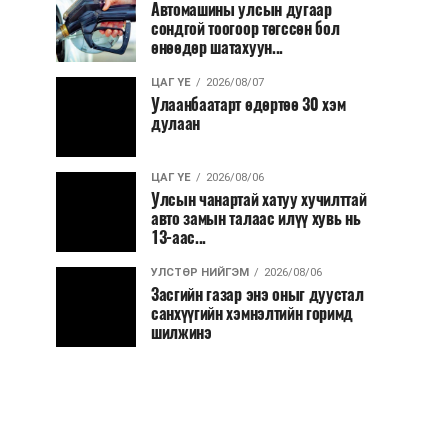
Автомашины улсын дугаар
сондгой тоогоор төгссөн бол
өнөөдөр шатахуун...
ЦАГ ҮЕ
2026/08/07
Улаанбаатарт өдөртөө 30 хэм
дулаан
ЦАГ ҮЕ
2026/08/06
Улсын чанартай хатуу хучилттай
авто замын талаас илүү хувь нь
13-аас...
УЛСТӨР НИЙГЭМ
2026/08/06
Засгийн газар энэ оныг дуустал
санхүүгийн хэмнэлтийн горимд
шилжинэ