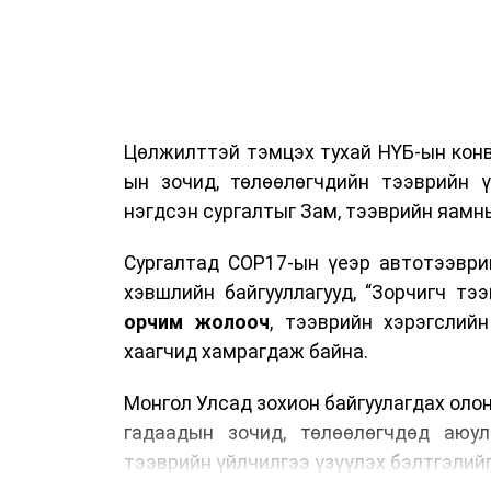
Цөлжилттэй тэмцэх тухай НҮБ-ын конв
ын зочид, төлөөлөгчдийн тээврийн 
нэгдсэн сургалтыг Зам, тээврийн яамны
Сургалтад COP17-ын үеэр автотээври
хэвшлийн байгууллагууд, “Зорчигч тээвэ
орчим жолооч
, тээврийн хэрэгслий
хаагчид хамрагдаж байна.
Монгол Улсад зохион байгуулагдах оло
гадаадын зочид, төлөөлөгчдөд аюул
тээврийн үйлчилгээ үзүүлэх бэлтгэлийг