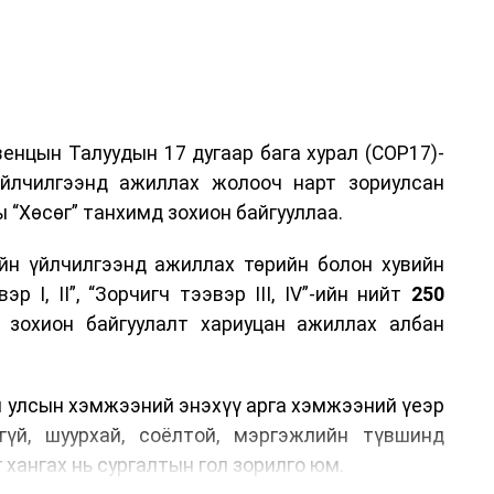
енцын Талуудын 17 дугаар бага хурал (COP17)-
үйлчилгээнд ажиллах жолооч нарт зориулсан
 “Хөсөг” танхимд зохион байгууллаа.
йн үйлчилгээнд ажиллах төрийн болон хувийн
р I, II”, “Зорчигч тээвэр III, IV”-ийн нийт
250
н зохион байгуулалт хариуцан ажиллах албан
н улсын хэмжээний энэхүү арга хэмжээний үеэр
гүй, шуурхай, соёлтой, мэргэжлийн түвшинд
 хангах нь сургалтын гол зорилго юм.