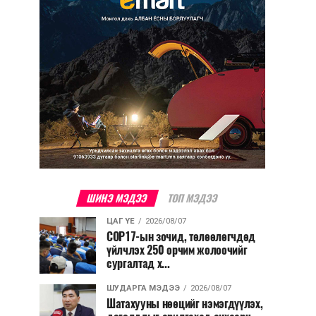
ШИНЭ МЭДЭЭ
ТОП МЭДЭЭ
ЦАГ ҮЕ
2026/08/07
COP17-ын зочид, төлөөлөгчдөд
үйлчлэх 250 орчим жолоочийг
сургалтад х...
ШУДАРГА МЭДЭЭ
2026/08/07
Шатахууны нөөцийг нэмэгдүүлэх,