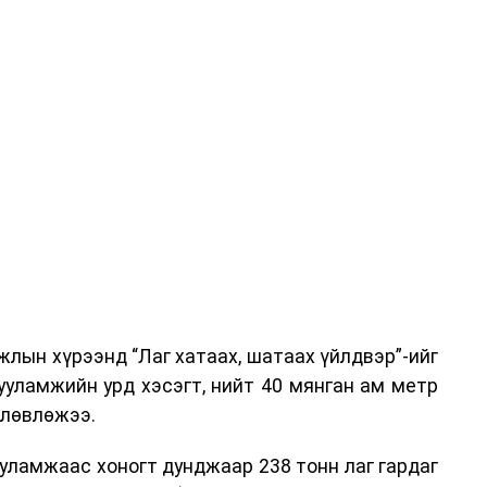
эг онол, практик хосолсон хэлбэрээр зохион
га хурлыг зохион байгуулах Үндэсний хорооны
ар, Автотээврийн үндэсний төв болон Тээврийн
аагчид чиг үүргийнхээ хүрээнд мэдээлэл өгч,
аны Зам тээврийн хяналт, төлөвлөлт, зохион
илтэн, цагдаагийн дэд хурандаа Т.Ганзориг
т, аюулгүй ажиллагаа болон олон улсын арга
х асуудлын талаар мэдээлэл өгсөн байна.
лын хүрээнд “Лаг хатаах, шатаах үйлдвэр”-ийг
 төлөөлөгчдийн тээврийн үйлчилгээг аюулгүй,
ууламжийн урд хэсэгт, нийт 40 мянган ам метр
лах, үйлчилгээний нэгдсэн стандарт, сахилга
өлөвлөжээ.
жлын нэг хэсэг гэж
Зам, тээврийн яамнаас
уламжаас хоногт дунджаар 238 тонн лаг гардаг