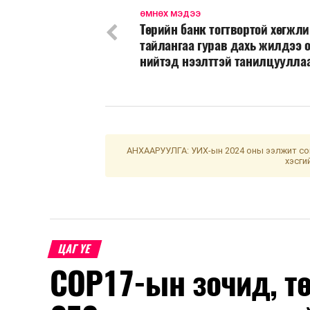
ӨМНӨХ МЭДЭЭ
Төрийн банк тогтвортой хөгжл
тайлангаа гурав дахь жилдээ 
нийтэд нээлттэй танилцуулла
АНХААРУУЛГА: УИХ-ын 2024 оны ээлжит сон
хэсги
ЦАГ ҮЕ
COP17-ын зочид, т