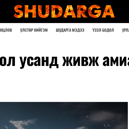
ОНЦЛОВ
УЛСТӨР НИЙГЭМ
ШУДАРГА МЭДЭЭ
ҮЗЭЛ БОДОЛ
УРЛ
оол усанд живж ами