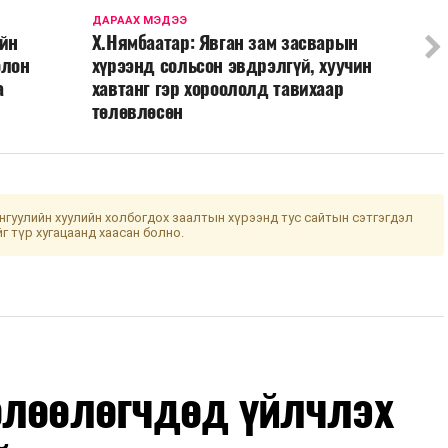
ДАРААХ МЭДЭЭ
ийн
Х.Нямбаатар: Явган зам засварын
олон
хүрээнд сольсон эвдрэлгүй, хуучин
а
хавтанг гэр хороололд тавихаар
төлөвлөсөн
гуулийн хуулийн холбогдох заалтын хүрээнд тус сайтын сэтгэгдэл
йг түр хугацаанд хаасан болно.
өлөөлөгчдөд үйлчлэх