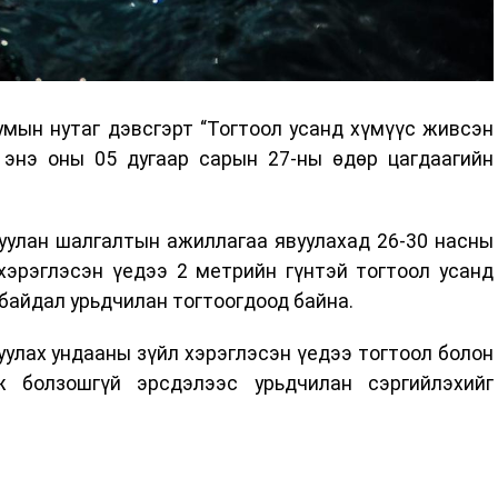
мын нутаг дэвсгэрт “Тогтоол усанд хүмүүс живсэн
л энэ оны 05 дугаар сарын 27-ны өдөр цагдаагийн
дуулан шалгалтын ажиллагаа явуулахад 26-30 насны
 хэрэглэсэн үедээ 2 метрийн гүнтэй тогтоол усанд
байдал урьдчилан тогтоогдоод байна.
руулах ундааны зүйл хэрэглэсэн үедээ тогтоол болон
ж болзошгүй эрсдэлээс урьдчилан сэргийлэхийг