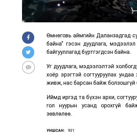
Өмнөговь аймгийн Даланзадгад су
байна” гэсэн дуудлага, мэдээлэ
байгууллагад бүртгэгдсэн байна.
Уг дуудлага, мэдээлэлтэй холбог
хоёр эрэгтэй согтууруулах ундаа
живж, нас барсан байж болзошгүй 
Иймд иргэд та бүхэн архи, согтуу
гол нуурын усанд орохгүй бай
зөвлөлөө.
УНШСАН:
931