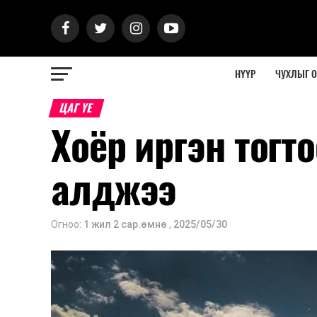
НҮҮР
ЧУХЛЫГ 
ЦАГ ҮЕ
Хоёр иргэн тогт
алджээ
Огноо:
1 жил 2 сар.өмнө
,
2025/05/30