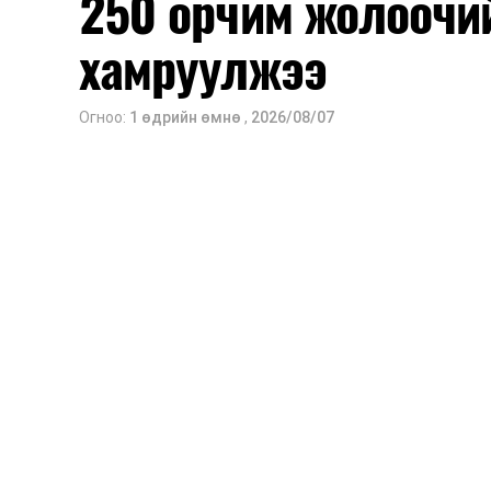
250 орчим жолоочи
хамруулжээ
Огноо:
1 өдрийн өмнө
,
2026/08/07