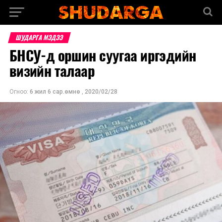
ШУДАРГА МЭДЭЭ
БНСУ-д оршин суугаа иргэдийн
визийн талаар
Огноо:
6 жил 6 сар.өмнө
,
2020/02/28