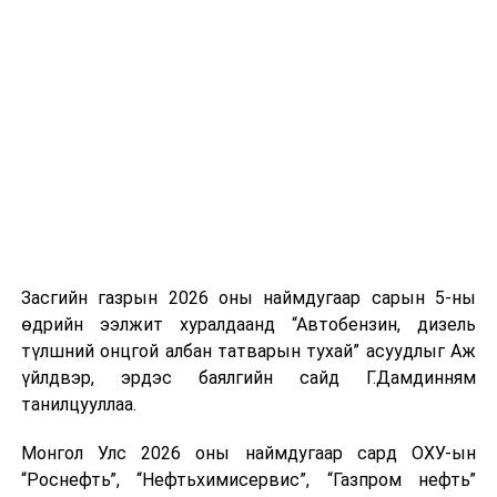
үүсвэрийг нэмэгдүүлэх чиглэлд анхаарч байна.
Замын-Үүд боомтоор 2000 тонн дизель түлш орж
ирсэн бөгөөд шилжүүлэн ачих ажиллагаа хийгдэж
байна" гэлээ
гэж Аж үйлдвэр, эрдэс баялгийн яамнаас
мэдээллээ.
Засгийн газрын 2026 оны наймдугаар сарын 5-ны
өдрийн ээлжит хуралдаанд “Автобензин, дизель
түлшний онцгой албан татварын тухай” асуудлыг Аж
үйлдвэр, эрдэс баялгийн сайд Г.Дамдинням
танилцууллаа.
Монгол Улс 2026 оны наймдугаар сард ОХУ-ын
“Роснефть”, “Нефтьхимисервис”, “Газпром нефть”