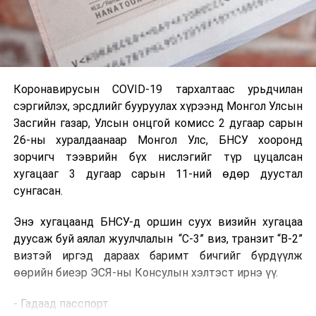
Коронавирусын COVID-19 тархалтаас урьдчилан
сэргийлэх, эрсдлийг бууруулах хүрээнд Монгол Улсын
Засгийн газар, Улсын онцгой комисс 2 дугаар сарын
26-ны хуралдаанаар Монгол Улс, БНСУ хооронд
зорчигч тээврийн бүх нислэгийг түр цуцалсан
хугацааг 3 дугаар сарын 11-ний өдөр дуустал
сунгасан.
Энэ хугацаанд БНСУ-д оршин суух визийн хугацаа
дуусаж буй аялал жуулчлалын “C-3” виз, транзит “В-2”
визтэй иргэд дараах баримт бичгийг бүрдүүлж
өөрийн биеэр ЭСЯ-ны Консулын хэлтэст ирнэ үү.
- Гадаад пасспорт