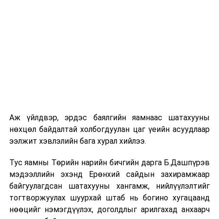
холбогдоно уу.
- Дэгү хот, том Гванжу хот, Умард Гёнсан, Өмнөд
Гёнсан, Өмнөд Чолла мужид оршин суугаа иргэд
Пусан дах Консулын газарт хандаж, (051)465-9996,
010-4966-7103 утсаар холбогдоно уу.
Танд харьяалагдах БНСУ-ын Гадаадын иргэн
харьяатын газрын байршлыг дараах холбоосоос авна
уу. Дэлгэрэнгүй мэдээллийг Гадаад иргэдийн
Аж үйлдвэр, эрдэс баялгийн яамнаас шатахууны
мэдээллийн нэгдсэн лавлах болох 1345, мөн
нөхцөл байдалтай холбогдуулан цаг үеийн асуудлаар
цагаачлалын албаны бусад бүх газар нэгжээс
ээлжит хэвлэлийн бага хурал хийлээ.
тодруулна уу.
https://www.hikorea.go.kr
Тус яамны Төрийн нарийн бичгийн дарга Б.Дашпүрэв
МОНГОЛ УЛСААС БНСУ-Д СУУГАА ЭЛЧИН САЙДЫН
мэдээллийн эхэнд Ерөнхий сайдын захирамжаар
ЯАМ
байгуулагдсан шатахууны хангамж, нийлүүлэлтийг
тогтворжуулах шуурхай штаб нь богино хугацаанд
УНШСАН:
3402
нөөцийг нэмэгдүүлэх, доголдлыг арилгахад анхаарч