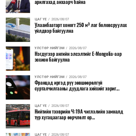
арилгахад анхаарч байна
бүтээгдэхүүний нөөц бүрдүүлэх, хадгалах, түгээх,
борлуулах бүх шатанд цахим төлбөрийн баримт
үйлдэж, бүртгэлийг ил тод болгох юм.
ЦАГ ҮЕ
2026/08/07
Улаанбаатарт хоногт 250 м³ лаг боловсруулах
үйлдвэр байгуулна
2026 оны намар бэлтгэж, 2027 оны хавар худалдаанд
гаргах нөөцийн махны бүрдүүлэлтэд Нийслэлийн
Засаг дарга Б.Пүрэвдагваг онцгойлон анхаарч
УЛСТӨР НИЙГЭМ
2026/08/07
Нэгдүгээр ангийн элсэлтийг E-Mongolia-аар
ажиллахыг Ерөнхий сайд үүрэг болгожээ.
зохион байгуулна
Нөөцийн махыг цахим системд бүртгэснээр мах
бэлтгэлийн явц, нөөцийн үлдэгдэл ил тод болно. Мөн
УЛСТӨР НИЙГЭМ
2026/08/07
хөнгөлөлттэй зээлийг зориулалтын бусаар ашиглах
Францад иргэд рүү зөвшөөрөлгүй
сурталчилгааны дуудлага хийхийг хориг...
явдлыг таслан зогсоох, хүртээмжийг нэмэгдүүлэх,
өрсөлдөөнийг бий болгох боломжтой гэж үзжээ.
ЦАГ ҮЕ
2026/08/07
Иргэд агуулах, үйлдвэрээс махаа шууд худалдан авах,
Нийтийн тээврийн Ч:19А чиглэлийн замналд
түр хугацаагаар өөрчлөлт ор...
малчид системээр дамжуулан бүтээгдэхүүнээ
эцсийн хэрэглэгчид борлуулах боломж бүрдэх юм.
ЦАГ ҮЕ
2026/08/07