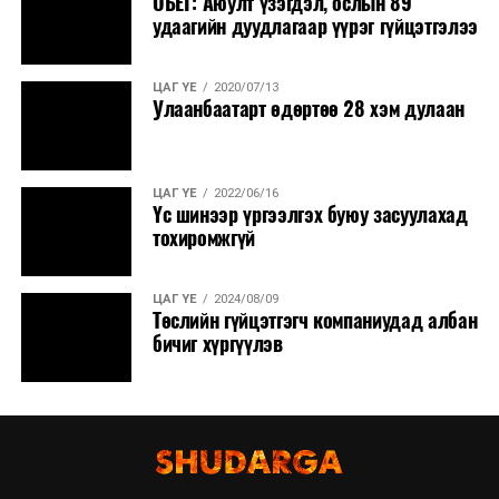
ОБЕГ: Аюулт үзэгдэл, ослын 89
удаагийн дуудлагаар үүрэг гүйцэтгэлээ
ЦАГ ҮЕ
2020/07/13
Улаанбаатарт өдөртөө 28 хэм дулаан
ЦАГ ҮЕ
2022/06/16
Үс шинээр үргээлгэх буюу засуулахад
тохиромжгүй
ЦАГ ҮЕ
2024/08/09
Төслийн гүйцэтгэгч компаниудад албан
бичиг хүргүүлэв