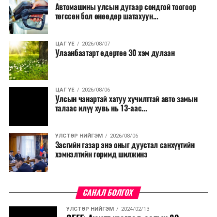
Түүнчлэн түлш, улаанбуудай, хүнсний ногооны нөөц
Автомашины улсын дугаар сондгой тоогоор
бүрдүүлэх зоорь, агуулах барих аж ахуйн нэгжүүдэд
төгссөн бол өнөөдөр шатахуун...
хөнгөлөлттэй зээл олгох, цахилгааны хөнгөлөлт
үзүүлэхийг салбарын сайд нарт үүрэг болголоо.
ЦАГ ҮЕ
2026/08/07
Улаанбаатарт өдөртөө 30 хэм дулаан
ЦАГ ҮЕ
2026/08/06
Улсын чанартай хатуу хучилттай авто замын
талаас илүү хувь нь 13-аас...
УЛСТӨР НИЙГЭМ
2026/08/06
Засгийн газар энэ оныг дуустал санхүүгийн
хэмнэлтийн горимд шилжинэ
САНАЛ БОЛГОХ
УЛСТӨР НИЙГЭМ
2024/02/13