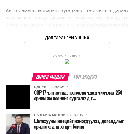
эрчим хүч үйлдвэрлэдэг.
Авто замын засварын хугацаанд тус чиглэл дараах
Ийнхүү лаг хатаах, шатаах технологийг лагийн
зураглалын дагуу үйлчилгээ үзүүлэх тул иргэд та
эзлэхүүнийг бууруулахын зэрэгцээ эрчим хүч
бүхэн зорчилтоо төлөвлөнө үү
гэж Нийтийн тээврийн
үйлдвэрлэх, нөөцийг дахин ашиглах чиглэлээр олон
бодлогын газраас мэдээллээ.
улсад өргөн ашиглаж байна.
ДЭЛГЭРЭНГҮЙ УНШИХ
СУРТАЛЧИЛГАА
ШИНЭ МЭДЭЭ
ТОП МЭДЭЭ
ЦАГ ҮЕ
2026/08/07
COP17-ын зочид, төлөөлөгчдөд үйлчлэх 250
орчим жолоочийг сургалтад х...
ШУДАРГА МЭДЭЭ
2026/08/07
Шатахууны нөөцийг нэмэгдүүлэх, доголдлыг
арилгахад анхаарч байна