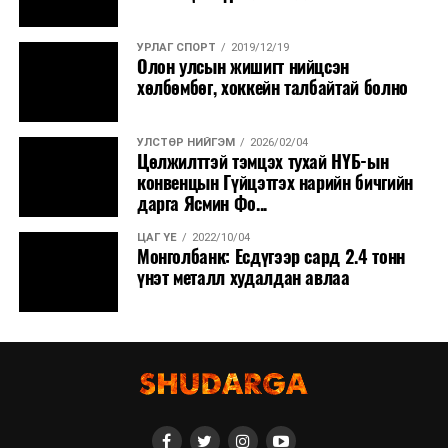
УРЛАГ СПОРТ
2019/12/19
Олон улсын жишигт нийцсэн
хөлбөмбөг, хоккейн талбайтай болно
УЛСТӨР НИЙГЭМ
2026/02/04
Цөлжилттэй тэмцэх тухай НҮБ-ын
конвенцын Гүйцэтгэх нарийн бичгийн
дарга Ясмин Фо...
ЦАГ ҮЕ
2022/10/04
Монголбанк: Есдүгээр сард 2.4 тонн
үнэт металл худалдан авлаа