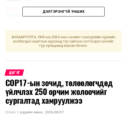
ДАРААХ МЭДЭЭ
ДЭЛГЭРЭНГҮЙ УНШИХ
Сондгой дугаартай тээврийн хэрэгсэл өнөөдөр
хөдөлгөөнд оролцоно
ӨМНӨХ МЭДЭЭ
Улаанбаатарт өдөртөө 9 хэм дулаан
АНХААРУУЛГА: УИХ-ын 2024 оны ээлжит сонгуулийн хуулийн
холбогдох заалтын хүрээнд тус сайтын сэтгэгдэл хэсгийг
түр хугацаанд хаасан болно.
ЦАГ ҮЕ
COP17-ын зочид, төлөөлөгчдөд
үйлчлэх 250 орчим жолоочийг
сургалтад хамруулжээ
Огноо:
1 өдрийн өмнө
,
2026/08/07