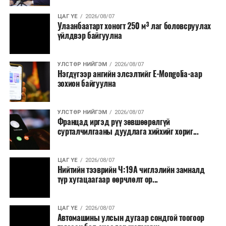
ЦАГ ҮЕ
2026/08/07
Улаанбаатарт хоногт 250 м³ лаг боловсруулах
үйлдвэр байгуулна
УЛСТӨР НИЙГЭМ
2026/08/07
Нэгдүгээр ангийн элсэлтийг E-Mongolia-аар
зохион байгуулна
УЛСТӨР НИЙГЭМ
2026/08/07
Францад иргэд рүү зөвшөөрөлгүй
сурталчилгааны дуудлага хийхийг хориг...
ЦАГ ҮЕ
2026/08/07
Нийтийн тээврийн Ч:19А чиглэлийн замналд
түр хугацаагаар өөрчлөлт ор...
ЦАГ ҮЕ
2026/08/07
Автомашины улсын дугаар сондгой тоогоор