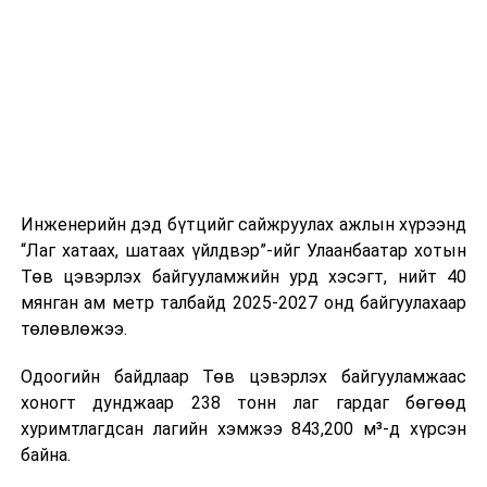
шат, маршрут, хөдөлгөөний зохион байгуулалт,
цагийн менежмент, мэдээлэл дамжуулах журам,
холбогдох байгууллагуудын уялдаа холбоо, аюулгүй
ажиллагааны чиглэлээр жолооч нарыг сургалт, арга
зүйгээр хангаж байна.
Мөн зам тээврийн осол, саатал болон бусад эрсдэл,
онцгой нөхцөл үүссэн үед авах арга хэмжээ, ачаалал
ихтэй нөхцөлд тайван, зөв, шуурхай шийдвэр гаргах,
Инженерийн дэд бүтцийг сайжруулах ажлын хүрээнд
өдөр тутмын ажлын бэлэн байдлыг хангах зэрэг
“Лаг хатаах, шатаах үйлдвэр”-ийг Улаанбаатар хотын
практик ур чадварыг сургалтын хөтөлбөрт тусгажээ.
Төв цэвэрлэх байгууламжийн урд хэсэгт, нийт 40
мянган ам метр талбайд 2025-2027 онд байгуулахаар
Сургалтыг танилцуулах лекц, асуулт-хариулт,
төлөвлөжээ.
жишээнд суурилсан сургалт, багаар ажиллах дасгал,
маршрут болон тээвэрлэлтийн урсгалын зураглалтай
Одоогийн байдлаар Төв цэвэрлэх байгууламжаас
танилцах, онцгой нөхцөлд ажиллах дадлага зэрэг
хоногт дунджаар 238 тонн лаг гардаг бөгөөд
онол, практик хосолсон хэлбэрээр зохион байгуулж
хуримтлагдсан лагийн хэмжээ 843,200 м³-д хүрсэн
байна.
байна.
Сургалтын үеэр COP17 олон улсын бага хурлыг