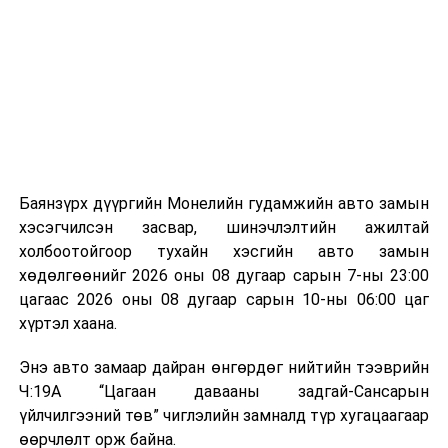
байгууламжаас гардаг лагийг байгаль орчинд аюулгүй
мэдээллээ.
аргаар боловсруулж, эзлэхүүнийг эрс бууруулах
зориулалттай. Лагийг өндөр температурт шатааснаар
эзлэхүүн нь 90 хүртэл хувиар буурч, бактери, вирус
болон бусад өвчин үүсгэгч бичил биетнийг устгах
боломжтой.
Түүнчлэн шаталтын явцад үүсэх дулааныг цахилгаан
болон дулааны эрчим хүч үйлдвэрлэхэд ашиглаж
Баянзүрх дүүргийн Монелийн гудамжийн авто замын
болдог. Зарим технологийн хувьд шаталтын дараа
хэсэгчилсэн засвар, шинэчлэлтийн ажилтай
үлдэх үнснээс фосфор зэрэг ашигт эрдсийг сэргээн
холбоотойгоор тухайн хэсгийн авто замын
авах боломжтой аж.
хөдөлгөөнийг 2026 оны 08 дугаар сарын 7-ны 23:00
цагаас 2026 оны 08 дугаар сарын 10-ны 06:00 цаг
Япон, Герман, Швейцар, Нидерланд, Өмнөд Солонгос
хүртэл хаана.
зэрэг улс лаг хатаах, шатаах технологийг ашиглаж
байна. Тухайлбал, Германд лаг шатаах үйлдвэрээс
Энэ авто замаар дайран өнгөрдөг нийтийн тээврийн
гарсан үнснээс фосфор сэргээн авах технологи
Ч:19А “Цагаан давааны задгай-Сансарын
ашигладаг бол Нидерландад төвлөрсөн лаг
үйлчилгээний төв” чиглэлийн замналд түр хугацаагаар
боловсруулах үйлдвэрүүдээр дулаан, цахилгаан
өөрчлөлт орж байна.