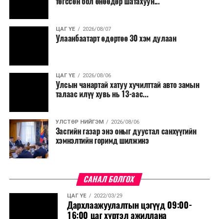
төгссөн бол өнөөдөр шатахуун...
ЦАГ ҮЕ
2026/08/07
Улаанбаатарт өдөртөө 30 хэм дулаан
ЦАГ ҮЕ
2026/08/06
Улсын чанартай хатуу хучилттай авто замын
талаас илүү хувь нь 13-аас...
УЛСТӨР НИЙГЭМ
2026/08/06
Засгийн газар энэ оныг дуустал санхүүгийн
хэмнэлтийн горимд шилжинэ
САНАЛ БОЛГОХ
ЦАГ ҮЕ
2022/03/29
Дархлаажуулалтын цэгүүд 09:00-
16:00 цаг хүртэл ажиллана