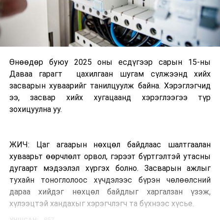
Өнөөдөр буюу 2025 оны есдүгээр сарын 15-ны
Даваа гарагт цахилгаан шугам сүлжээнд хийх
засварын хуваарийг танилцуулж байна. Хэрэглэгчид
ээ, засвар хийх хугацаанд хэрэглээгээ түр
зохицуулна уу.
ЖИЧ: Цаг агаарын нөхцөл байдлаас шалтгаалан
хуваарьт өөрчлөлт орвол, гэрээт бүртгэлтэй утасны
дугаарт мэдээлэл хүргэх болно. Засварын ажлыг
тухайн тоноглолоос хүчдэлээс бүрэн чөлөөлсний
дараа хийдэг нөхцөл байдлыг харгалзан үзэж,
хүлээцтэй хандахыг хэрэгчлэгч та бүхнээс хүсье.
УНШСАН:
857