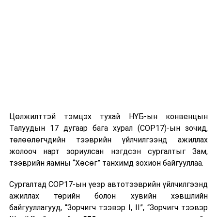
Цөлжилттэй тэмцэх тухай НҮБ-ын конвенцын
Талуудын 17 дугаар бага хурал (COP17)-ын зочид,
төлөөлөгчдийн тээврийн үйлчилгээнд ажиллах
жолооч нарт зориулсан нэгдсэн сургалтыг Зам,
тээврийн яамны “Хөсөг” танхимд зохион байгууллаа.
Сургалтад COP17-ын үеэр автотээврийн үйлчилгээнд
ажиллах төрийн болон хувийн хэвшлийн
байгууллагууд, “Зорчигч тээвэр I, II”, “Зорчигч тээвэр