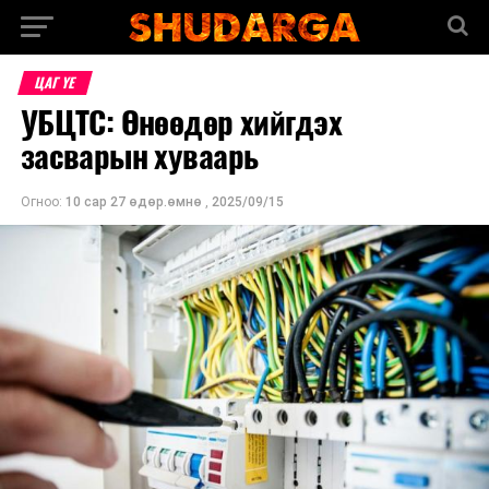
ЦАГ ҮЕ
УБЦТС: Өнөөдөр хийгдэх
засварын хуваарь
Огноо:
10 сар 27 өдөр.өмнө
,
2025/09/15