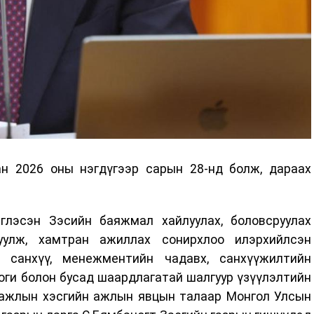
н 2026 оны нэгдүгээр сарын 28-нд болж, дараах
глэсэн Зэсийн баяжмал хайлуулах, боловсруулах
уулж, хамтран ажиллах сонирхлоо илэрхийлсэн
г санхүү, менежментийн чадавх, санхүүжилтийн
логи болон бусад шаардлагатай шалгуур үзүүлэлтийн
д ажлын хэсгийн ажлын явцын талаар Монгол Улсын