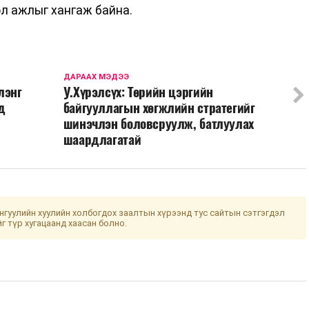
эл ажлыг хангаж байна.
ДАРААХ МЭДЭЭ
лэнг
У.Хүрэлсүх: Төрийн цэргийн
д
байгууллагын хөгжлийн стратегийг
шинэчлэн боловсруулж, батлуулах
шаардлагатай
гуулийн хуулийн холбогдох заалтын хүрээнд тус сайтын сэтгэгдэл
йг түр хугацаанд хаасан болно.