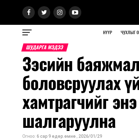
НҮҮР
ЧУХЛЫГ 
ШУДАРГА МЭДЭЭ
Зэсийн баяжмал
боловсруулах ү
хамтрагчийг энэ
шалгаруулна
Огноо:
6 сар 9 өдөр.өмнө
,
2026/01/29