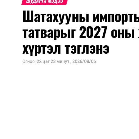
ШУДАРГА МЭДЭЭ
Шатахууны импорты
татварыг 2027 оны 
хүртэл тэглэнэ
Огноо:
22 цаг 23 минут
,
2026/08/06