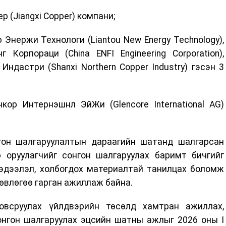
 (Jiangxi Copper) компани;
 Энержи Технологи (Liantou New Energy Technology),
Корпораци (China ENFI Engineering Corporation),
ндастри (Shanxi Northern Copper Industry) гэсэн 3
кор Интернэшнл ЭйЖи (Glencore International AG)
гон шалгаруулалтын дараагийн шатанд шалгарсан
 оруулагчийг сонгон шалгаруулах баримт бичгийг
мэдээлэл, холбогдох материалтай танилцах боломж
өвлөгөө гарган ажиллаж байна.
овсруулах үйлдвэрийн төсөлд хамтран ажиллах,
сонгон шалгаруулах эцсийн шатны ажлыг 2026 оны I