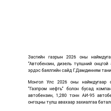
Засгийн газрын 2026 оны наймдуг
“Автобензин, дизель түлшний онцгой
эрдэс баялгийн сайд Г.Дамдинням тани
Монгол Улс 2026 оны наймдугаар са
“Газпром нефть” болон бусад компан
автобензин, 1,280 тонн АИ-95 автоб
онгоцны түлш авахаар захиалгаа батал