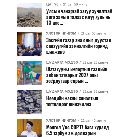
ЦАГ ҮЕ
21 цаг 50 минут
Улсын чанартай хатуу хучилттай
авто замын талаас илүү хувь нь
13-аас...
УЛСТӨР НИЙГЭМ
21 цаг 55 минут
Засгийн газар энэ оныг дуустал
санхүүгийн хэмнэлтийн горимд
шилжинэ
ШУДАРГА МЭДЭЭ
22 цаг 23 минут
Шатахууны импортын гаалийн
албан татварыг 2027 оны
хоёрдугаар сарын ...
ШУДАРГА МЭДЭЭ
22 цаг 33 минут
Нөөцийн махны хяналтын
тогтолцоог шинэчилнэ
УЛСТӨР НИЙГЭМ
22 цаг 40 минут
Монгол Улс COP17 бага хуралд
6.5 тэрбум ам.долларын