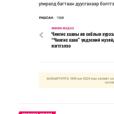
улиралд багтаан дуусгахаар бэлтг
УНШСАН:
1568
ӨМНӨХ МЭДЭЭ
Чингис хааны өв соёлын хүрээ
“Чингис хаан” үндэсний музей
нэгтгэлээ
АНХААРУУЛГА: УИХ-ын 2024 оны ээлжит сон
хэсги