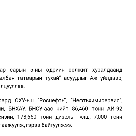
аар сарын 5-ны өдрийн ээлжит хуралдаанд
 албан татварын тухай” асуудлыг Аж үйлдвэр,
лцууллаа.
рд ОХУ-ын “Роснефть”, “Нефтьхимисервис”,
и, БНХАУ, БНСУ-аас нийт 86,460 тонн АИ-92
ензин, 178,650 тонн дизель түлш, 7,000 тонн
гаажуулж, гэрээ байгуулжээ.