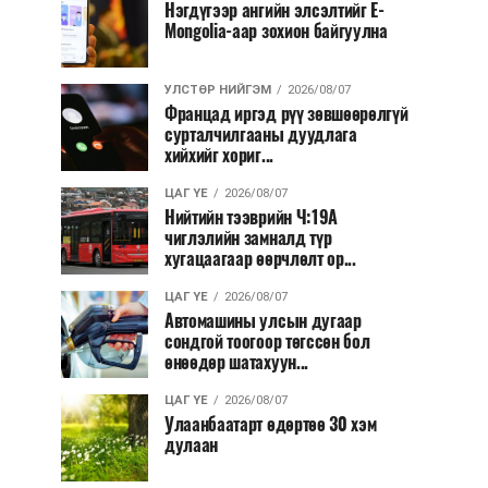
Нэгдүгээр ангийн элсэлтийг E-
Mongolia-аар зохион байгуулна
УЛСТӨР НИЙГЭМ
2026/08/07
Францад иргэд рүү зөвшөөрөлгүй
сурталчилгааны дуудлага
хийхийг хориг...
ЦАГ ҮЕ
2026/08/07
Нийтийн тээврийн Ч:19А
чиглэлийн замналд түр
хугацаагаар өөрчлөлт ор...
ЦАГ ҮЕ
2026/08/07
Автомашины улсын дугаар
сондгой тоогоор төгссөн бол
өнөөдөр шатахуун...
ЦАГ ҮЕ
2026/08/07
Улаанбаатарт өдөртөө 30 хэм
дулаан