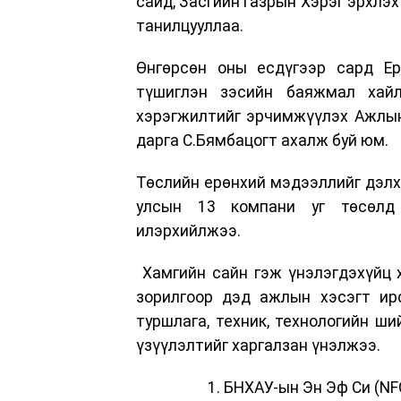
сайд, Засгийн газрын Хэрэг эрхлэ
танилцууллаа.
Өнгөрсөн оны есдүгээр сард Ер
түшиглэн зэсийн баяжмал хайлу
хэрэгжилтийг эрчимжүүлэх Ажлын 
дарга С.Бямбацогт ахалж буй юм.
Төслийн ерөнхий мэдээллийг дэлхи
улсын 13 компани уг төсөлд 
илэрхийлжээ.
Хамгийн сайн гэж үнэлэгдэхүйц хө
зорилгоор дэд ажлын хэсэгт ир
туршлага, техник, технологийн ши
үзүүлэлтийг харгалзан үнэлжээ.
1. БНХАУ-ын Эн Эф Си (NF