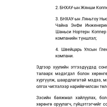
2. БНХАУ-ын Жянши Коппер
3. БНХАУ-ын Ляньтоу Нью
Чайна ЭнФи Инженеринг 
Шаньси Нортерн Коппер И
компанийн түншлэл;
4. Швейцарь Улсын Глен
компани.
Эдгээр хуулийн этгээдүүдэд сон
талаарх мэдэгдэл болон хөрөнгө
хүргүүлж, шаардлагатай мэдээ, 
олгох чиглэлээр нарийвчилсан төл
Зэсийн баяжмал хайлуулах, бол
хөрөнгө оруулагч, гүйцэтгэгчийг 