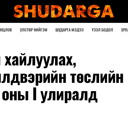
ОНЦЛОВ
УЛСТӨР НИЙГЭМ
ШУДАРГА МЭДЭЭ
ҮЗЭЛ БОДОЛ
УРЛ
 хайлуулах,
йлдвэрийн төслийн
 оны I улиралд