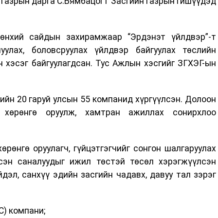
х газрын дарга С.Бямбацогт Засгийн газрын гишүүдэд
өнхий сайдын захирамжаар “Эрдэнэт үйлдвэр”-т
улах, боловсруулах үйлдвэр байгуулах төслийн
хэсэг байгуулагдсан. Тус Ажлын хэсгийг ЗГХЭГ-ын
йн 20 гаруй улсын 55 компанид хүргүүлсэн. Долоон
хөрөнгө оруулж, хамтран ажиллах сонирхлоо
рөнгө оруулагч, гүйцэтгэгчийг сонгон шалгаруулах
сэн саналуудыг ижил төстэй төсөл хэрэгжүүлсэн
йдэл, санхүү эдийн засгийн чадавх, давуу тал зэрэг
C) компани;