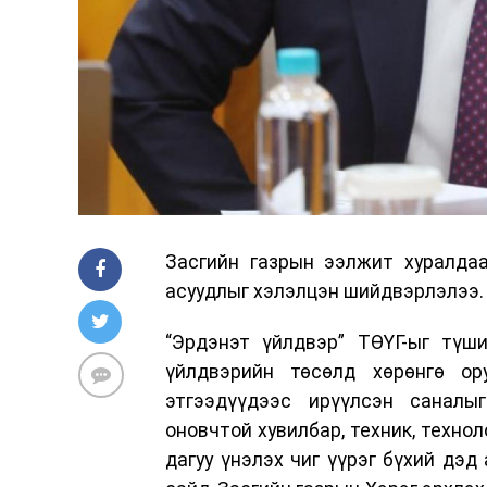
Засгийн газрын ээлжит хуралдаа
асуудлыг хэлэлцэн шийдвэрлэлээ.
“Эрдэнэт үйлдвэр” ТӨҮГ-ыг түши
үйлдвэрийн төсөлд хөрөнгө ор
этгээдүүдээс ирүүлсэн саналы
оновчтой хувилбар, техник, техно
дагуу үнэлэх чиг үүрэг бүхий дэ