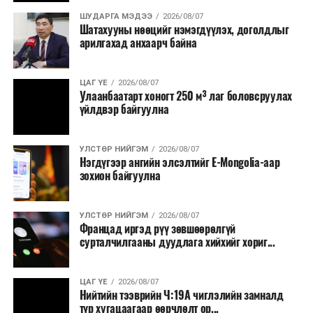
Урьдчилан төлөвлөсөн төрийн өндөр албан
ШУДАРГА МЭДЭЭ
2026/08/07
Шатахууны нөөцийг нэмэгдүүлэх, доголдлыг
тушаалтны томилолтоос бусад гадаад
арилгахад анхаарч байна
томилолт, гадаадын зочин хүлээн авах зардал;
Зайлшгүй шаардлагагүй тоног төхөөрөмж,
ЦАГ ҮЕ
2026/08/07
тавилга, автомашин худалдан авах;
Улаанбаатарт хоногт 250 м³ лаг боловсруулах
үйлдвэр байгуулна
Батлан хамгаалах, хууль зүйн салбараас бусад
сургалт, дадлага;
УЛСТӨР НИЙГЭМ
2026/08/07
Хуулиар заавал мэдээлэхээс бусад кино,
Нэгдүгээр ангийн элсэлтийг E-Mongolia-аар
контент, хэвлэлийн зардал;
зохион байгуулна
Заавал олгохоос бусад тэтгэмж, урамшуулал.
УЛСТӨР НИЙГЭМ
2026/08/07
Санхүүгийн хэмнэлтийн горимыг 2026 оны
Францад иргэд рүү зөвшөөрөлгүй
арванхоёрдугаар сарын 31 хүртэл мөрдөнө. Харин
сурталчилгааны дуудлага хийхийг хориг...
эрүүл мэндийн салбар уг хэмнэлтийн горимд
хамрагдахгүй бөгөөд цэцэрлэг, сургуулийн хүүхдийн
ЦАГ ҮЕ
2026/08/07
эрт илрүүлэг, вакцинжуулалт, томуу, томуу төст
Нийтийн тээврийн Ч:19А чиглэлийн замналд
өвчний эсрэг арга хэмжээ зэрэг зайлшгүй
түр хугацаагаар өөрчлөлт ор...