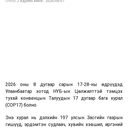
танилцуулж, улсад учруулсан хохирлыг нэхэмжлэхээр
Огноо:
2 өдрийн өмнө
,
2026/08/07
боллоо.
УНШСАН:
655
ДАРААХ МЭДЭЭ
Сар шинийн өдрүүдэд ослоос сэргийлэх, аюулгүй
байдлыг хангаж ажиллахыг үүрэг болголоо
ӨМНӨХ МЭДЭЭ
Налайх дүүргийн нэгдсэн эмнэлгийн засвар дууслаа
2026 оны 8 дугаар сарын 17-28-ны өдрүүдэд
Улаанбаатар хотод НҮБ-ын Цөлжилттэй тэмцэх
тухай конвенцын Талуудын 17 дугаар бага хурал
(COP17) болно.
Энэ хурал нь дэлхийн 197 улсын Засгийн газрын
гишүүд, эрдэмтэн судлаач, хувийн хэвшил, иргэний