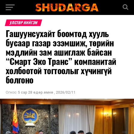
УЛСТӨР НИЙГЭМ
Гашуунсухайт боомтод хууль
бусаар газар эзэмшиж, төрийн
мэдлийн зам ашиглаж байсан
“Смарт Эко Транс” компанитай
холбоотой тогтоолыг хүчингүй
болгоно
Огноо:
5 сар 28 өдөр.өмнө
,
2026/02/11