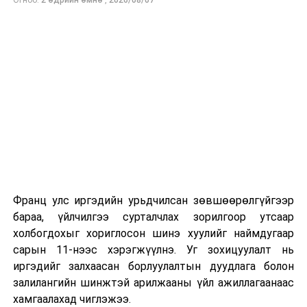
Энэ хугацаанд хүүхэд бүртгэх дэмжлэгийн баг
сургуулиуд дээр ажиллахгүй.
Их, дээд сургуулийн хичээл
2026 оны 9 дүгээр сарын 1-нээс цахимаар
эхэлнэ.
2026 оны 9 дүгээр сарын 14-нөөс танхимаар
үргэлжилнэ.
Оюутны дотуур байр
Франц улс иргэдийн урьдчилсан зөвшөөрөлгүйгээр
2026 оны 9 дүгээр сарын 13-наас оюутнуудыг
бараа, үйлчилгээ сурталчлах зорилгоор утсаар
дотуур байранд оруулж эхэлнэ.
холбогдохыг хориглосон шинэ хуулийг наймдугаар
Сургууль, цэцэрлэгийн үйл ажиллагааны
сарын 11-нээс хэрэгжүүлнэ. Уг зохицуулалт нь
зохицуулалт
иргэдийг залхаасан борлуулалтын дуудлага болон
залилангийн шинжтэй арилжааны үйл ажиллагаанаас
2026 оны 8 дугаар сарын 17–28-ны өдрүүдэд
хамгаалахад чиглэжээ.