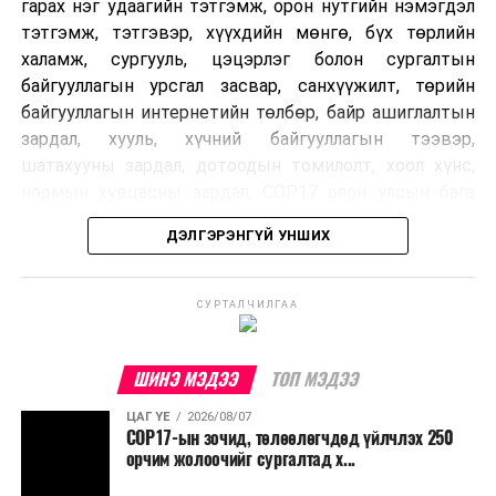
гарах нэг удаагийн тэтгэмж, орон нутгийн нэмэгдэл
тэтгэмж, тэтгэвэр, хүүхдийн мөнгө, бүх төрлийн
халамж, сургууль, цэцэрлэг болон сургалтын
байгууллагын урсгал засвар, санхүүжилт, төрийн
байгууллагын интернетийн төлбөр, байр ашиглалтын
зардал, хууль, хүчний байгууллагын тээвэр,
шатахууны зардал, дотоодын томилолт, хоол хүнс,
нормын хувцасны зардал, COP17 олон улсын бага
хурлын зардал, Засгийн газрын өр, орон нутгийн нөөц
ДЭЛГЭРЭНГҮЙ УНШИХ
хөрөнгийн санхүүжилтийг хэвийн үргэлжлүүлэхээр
шийдвэрлэжээ.
СУРТАЛЧИЛГАА
Харин дараах зардлыг хязгаарлахаар болсон байна.
Үүнд:
ШИНЭ МЭДЭЭ
ТОП МЭДЭЭ
Олон улсын болон Засгийн газрын
ЦАГ ҮЕ
2026/08/07
шийдвэртэйгээс бусад хурал, зөвлөгөөн, ой,
COP17-ын зочид, төлөөлөгчдөд үйлчлэх 250
тэмдэглэлт өдөр, найр наадам, соёлын арга
орчим жолоочийг сургалтад х...
хэмжээ;