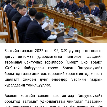
Засгийн газрын 2022 оны 95, 349 дүгээр тогтоолын
дагуу автомат удирдлагатай чингэлэг тээврийн
терминал байгуулах зорилгоор “Смарт Эко Транс”
ХХК-тай байгуулсан гэрээ болон Гашуунсухайт
боомтод газар ашиглах гэрээний хэрэгжилтэд хяналт
шалгалт хийсэн дүнг өнөөдөр Засгийн газрын
хуралдаанд танилцууллаа.
Ажлын хэсгийн хяналт шалгалтаар Гашуунсухайт
боомтод автомат удирдлагатай чингэлэг тээврийн