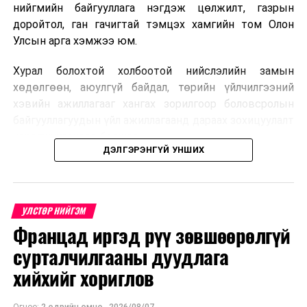
нийгмийн байгууллага нэгдэж цөлжилт, газрын
доройтол, ган гачигтай тэмцэх хамгийн том Олон
Улсын арга хэмжээ юм.
Хурал болохтой холбоотой нийслэлийн замын
хөдөлгөөн, аюулгүй байдал, төрийн үйлчилгээний
хэвийн ажиллагааг хангах зорилгоор боловсролын
байгууллагуудын үйл ажиллагаанд дараах зохицуулалт
хэрэгжүүлэхээр болжээ .
ДЭЛГЭРЭНГҮЙ УНШИХ
Цэцэрлэгийн бүртгэл
2026 оны 8 дугаар сарын 10–23-ны өдрүүдэд
УЛСТӨР НИЙГЭМ
E-Mongolia системээр бүртгэнэ.
Францад иргэд рүү зөвшөөрөлгүй
Нэгдүгээр ангийн элсэлт
сурталчилгааны дуудлага
хийхийг хориглов
2026 оны 8 дугаар сарын 17–28-ны өдрүүдэд
E-Mongolia системээр бүртгэнэ.
Огноо:
2 өдрийн өмнө
,
2026/08/07