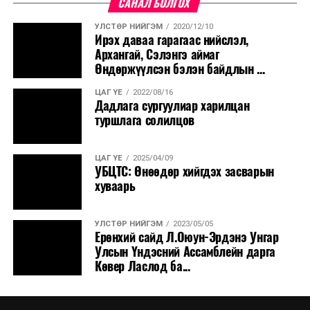
САНАЛ БОЛГОХ
УЛСТӨР НИЙГЭМ
2020/12/10
Ирэх даваа гарагаас нийслэл,
Архангай, Сэлэнгэ аймаг
Өндөржүүлсэн бэлэн байдлын ...
ЦАГ ҮЕ
2022/08/16
Дадлага сургуулиар харилцан
туршлага солилцов
ЦАГ ҮЕ
2025/04/09
УБЦТС: Өнөөдөр хийгдэх засварын
хуваарь
УЛСТӨР НИЙГЭМ
2023/05/05
Ерөнхий сайд Л.Оюун-Эрдэнэ Унгар
Улсын Үндэсний Ассамблейн дарга
Көвер Ласлод ба...