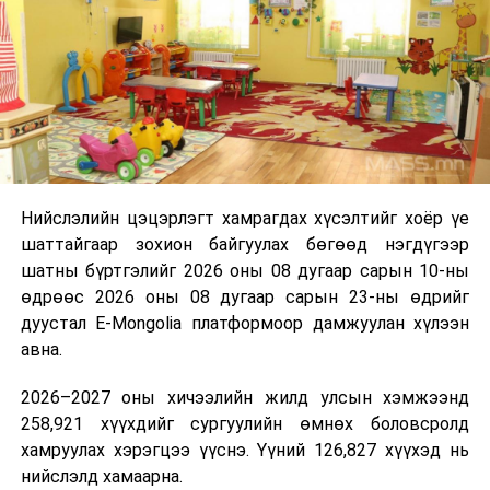
“Сан Петролиум” ХХК нь Сонгинохайрхан дүүргийн 20
дугаар хороонд 16,000м³ үүнээс 8000м3-ийн
багтаамжтай савыг өөрийн хөрөнгө оруулалтаар
барьж байна. Үлдсэн 8000м3 агуулахын нийт хөрөнгө
оруулалтын хэмжээ нь 10.0 тэрбум төгрөг бөгөөд
жилийн есөн хувийн хүүтэй хөнгөлөлттэй зээлийн
хүрээнд 10.0 тэрбум төгрөгийн санхүүжилт
Нийслэлийн цэцэрлэгт хамрагдах хүсэлтийг хоёр үе
арилжааны банкнаас авчээ. Газрын тосны
шаттайгаар зохион байгуулах бөгөөд нэгдүгээр
бүтээгдэхүүний агуулахын барилга угсралтын ажлын
шатны бүртгэлийг 2026 оны 08 дугаар сарын 10-ны
гүйцэтгэл 95 хувьтай байгаа бөгөөд 2026 оны
өдрөөс 2026 оны 08 дугаар сарын 23-ны өдрийг
наймдугаар сарын 20-ны дотор бүрэн дуусгаж,
дуустал E-Mongolia платформоор дамжуулан хүлээн
ашиглалтад оруулах гэж байна. Эдгээр агуулах
авна.
ашиглалтад орсноор Улаанбаатар хотын АИ-92-ийн
хэрэглээний 13 хоногийн хэрэгцээг бүрэн хангах юм.
2026–2027 оны хичээлийн жилд улсын хэмжээнд
Ерөнхий сайд тус агуулахыг ашиглалтад хүлээн
258,921 хүүхдийг сургуулийн өмнөх боловсролд
авахад зөвшөөрлийн саад бэрхшээл учруулахгүй
хамруулах хэрэгцээ үүснэ. Үүний 126,827 хүүхэд нь
байхыг холбогдох албаныханд үүрэг болгов.
нийслэлд хамаарна.