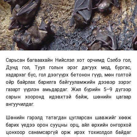
Хэрэв шилжилт хөдөлгөөн хийх бол 2026 оны
08 дугаар сарын 07-ны өдрөөс өмнө
баталгаажуулсан байх.
Харин “Шунхлай” ХХК 100,000 м³ буюу Монгол Улсад
хамгийн том хүчин чадалтайд тооцогдох газрын
тосны бүтээгдэхүүний агуулахыг
Сонгинохайрхандүүргийн 21 дүгээр хороонд барьж
байна. Тус бүр нь 14,000 м³ нэрлэсэн багтаамжтай, 36
Сарьсан багваахайн Нийслэл хот орчимд Сэлбэ гол,
метрийн диаметр, 14.5 метрийн өндөртэй долоон
Дунд гол, Туул голын эрэг дагуух мод, бургас,
босоо ган сав барихаар төлөвлөсөн. Нийт хөрөнгө
хадархаг бүс, гол дээгүүрх бетонон гүүр, мөн голтой
оруулалтын хэмжээ 151.26 тэрбум төгрөг бөгөөд
ойр байрлах барилга байгууламжийн дээвэр зэрэг
жилийн 9 хувийн хүүтэй хөнгөлөлттэй зээлийн
газарт үүрлэн амьдардаг. Жил бүрийн 5–9 дүгээр
хүрээнд арилжааны банкнаас 151.0 тэрбумын
сарын хооронд идэвхтэй байж, шөнийн цагаар
санхүүжилт авсан байна. Газрын тосны
ангуучилдаг.
бүтээгдэхүүний агуулахын барилга угсралтын ажлын
гүйцэтгэл нь 40 хувьтай байгаа бөгөөд 2027 оны 12
Шөнийн гэрэлд татагдан цугларсан шавжийг хөөж
дүгээр сарын 31-нд багтаан бүрэн ашиглалтад
барих үедээ орон сууцны орц, айл өрхийн онгорхой
оруулахаар төлөвлөснийг “Шунхлай” ХХК-ийн техник
цонхоор санамсаргүй орж ирэх тохиолдол байдаг