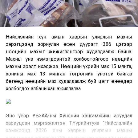
Нийслэлийн хүн амын хаврын улирлын махны
хэрэгцээнд зориулан есөн дүүрэгт 386 цэгээр
нөөцийн махыг жижиглэнгээр худалдаалж байна.
Махны үнэ нэмэгдсэнтэй холбоотойгоор нөөцийн
махны эрэлт ихэсжээ. Нөөцийн үхрийн мах 15 мянга,
хонины мах 13 мянган төгрөгийн үнэтэй байгаа
бөгөөд нөөцийн мах худалдаалж буй цэгт өнөөдөр
холбогдох албаныхан ажиллалаа.
Энэ үеэр УБЗАА-ны Хүнсний хангамжийн асуудал
хариуцсан мэргэжилтэн Т.Үүрийнтуяа “Нийслэлийн
хэмжээнд 2026 оны хаврын улирлын махны
хэрэгцээнд зориулан 386 дэлгүүрээр нөөцийн махыг