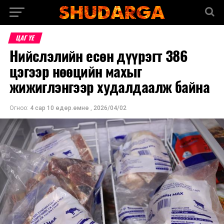
ЦАГ ҮЕ
Нийслэлийн есөн дүүрэгт 386
цэгээр нөөцийн махыг
жижиглэнгээр худалдаалж байна
Огноо:
4 сар 10 өдөр.өмнө
,
2026/04/02