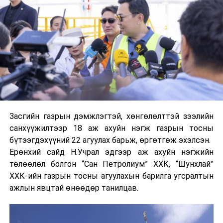
жижиглэн худалдааг нэгдүгээр сараас эхлэн зохион
байгуулж байна. Иргэдийн махны хэрэглээг
тасалдуулахгүй, хямд үнийн бодлогоор захиалгаа
тогтмол хийж, нийлүүлэлтийг хэвийн хангаж байна.
Нөөцийн махны чанар, аюулгүй байдалд дүүргээс
болон нийслэлийн Эрүүл мэндийн газар, нийслэлийн
Мал эмнэлгийн газар, нийслэлийн Хүнс, хөдөө аж
ахуйн газар хамтарсан хяналтыг тогтмол хийдэг” гэв.
Засгийн газрын дэмжлэгтэй, хөнгөлөлттэй зээлийн
Нийслэлийн хүн амын хаврын улирлын махны
санхүүжилтээр 18 аж ахуйн нэгж газрын тосны
хэрэгцээнд зориулан гаргасан нөөцийг махыг
бүтээгдэхүүний 22 агуулах барьж, өргөтгөж эхэлсэн.
тавдугаар сарын 31-нийг дуустал худалдаалахаар
Ерөнхий сайд Н.Учрал эдгээр аж ахуйн нэгжийн
төлөвлөж байна.
төлөөлөл болгон “Сан Петролиум” ХХК, “Шунхлай”
ХХК-ийн газрын тосны агуулахын барилга угсралтын
ажлын явцтай өнөөдөр танилцав.