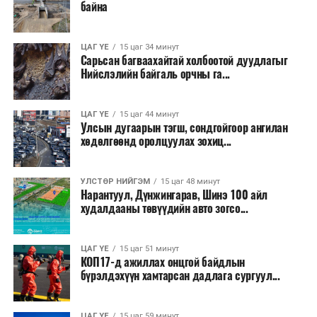
байна
ЦАГ ҮЕ
15 цаг 34 минут
Сарьсан багваахайтай холбоотой дуудлагыг
Нийслэлийн байгаль орчны га...
ЦАГ ҮЕ
15 цаг 44 минут
Улсын дугаарын тэгш, сондгойгоор ангилан
хөдөлгөөнд оролцуулах зохиц...
УЛСТӨР НИЙГЭМ
15 цаг 48 минут
Нарантуул, Дүнжингарав, Шинэ 100 айл
худалдааны төвүүдийн авто зогсо...
ЦАГ ҮЕ
15 цаг 51 минут
КОП17-д ажиллах онцгой байдлын
бүрэлдэхүүн хамтарсан дадлага сургуул...
ЦАГ ҮЕ
15 цаг 59 минут