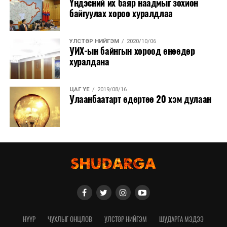
Үндэсний их баяр наадмыг зохион
тохируулга болон ашиглалтад хүлээлгэн өгөх бэлтгэл
байгуулах хороо хуралдлаа
ажлыг гүйцэтгэж байна.
УЛСТӨР НИЙГЭМ
2020/10/06
УИХ-ын байнгын хороод өнөөдөр
хуралдана
ЦАГ ҮЕ
2019/08/16
Улаанбаатарт өдөртөө 20 хэм дулаан
НҮҮР
ЧУХЛЫГ ОНЦЛОВ
УЛСТӨР НИЙГЭМ
ШУДАРГА МЭДЭЭ