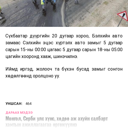
Сүхбаатар дүүргийн 20 дугаар хороо, Бэлхийн авто
замаас Сэлхийн эцэс хүртэлх авто замыг 5 дугаар
сарын 15-ны 00:00 цагаас 5 дугаар сарын 18-ны 05:00
цагийн хооронд хааж, шинэчилнэ.
Иймд иргэд, жолооч та бүхэн бусад замыг сонгон
хөдөлгөөнд оролцоно уу.
УНШСАН:
464
ДАРААХ МЭДЭЭ
Монгол, Серби улс хүнс, хөдөө аж ахуйн салбарт
хамтын ажиллагаагаа өргөжүүлнэ