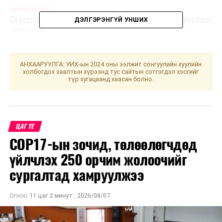
ӨМНӨХ МЭДЭЭ
Сэргээгдэх эрчим хүчний салбарт сонгон шалгаруулалт
ДЭЛГЭРЭНГҮЙ УНШИХ
зарлалаа
АНХААРУУЛГА: УИХ-ын 2024 оны ээлжит сонгуулийн хуулийн
холбогдох заалтын хүрээнд тус сайтын сэтгэгдэл хэсгийг
түр хугацаанд хаасан болно.
ЦАГ ҮЕ
COP17-ын зочид, төлөөлөгчдөд
үйлчлэх 250 орчим жолоочийг
сургалтад хамруулжээ
Огноо:
11 цаг 2 минут
,
2026/08/07