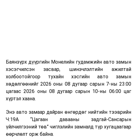
байгууламжаас гардаг лагийг байгаль орчинд аюулгүй
мэдээллээ.
аргаар боловсруулж, эзлэхүүнийг эрс бууруулах
зориулалттай. Лагийг өндөр температурт шатааснаар
эзлэхүүн нь 90 хүртэл хувиар буурч, бактери, вирус
болон бусад өвчин үүсгэгч бичил биетнийг устгах
боломжтой.
Түүнчлэн шаталтын явцад үүсэх дулааныг цахилгаан
болон дулааны эрчим хүч үйлдвэрлэхэд ашиглаж
Баянзүрх дүүргийн Монелийн гудамжийн авто замын
болдог. Зарим технологийн хувьд шаталтын дараа
хэсэгчилсэн засвар, шинэчлэлтийн ажилтай
үлдэх үнснээс фосфор зэрэг ашигт эрдсийг сэргээн
холбоотойгоор тухайн хэсгийн авто замын
авах боломжтой аж.
хөдөлгөөнийг 2026 оны 08 дугаар сарын 7-ны 23:00
цагаас 2026 оны 08 дугаар сарын 10-ны 06:00 цаг
Япон, Герман, Швейцар, Нидерланд, Өмнөд Солонгос
хүртэл хаана.
зэрэг улс лаг хатаах, шатаах технологийг ашиглаж
байна. Тухайлбал, Германд лаг шатаах үйлдвэрээс
Энэ авто замаар дайран өнгөрдөг нийтийн тээврийн
гарсан үнснээс фосфор сэргээн авах технологи
Ч:19А “Цагаан давааны задгай-Сансарын
ашигладаг бол Нидерландад төвлөрсөн лаг
үйлчилгээний төв” чиглэлийн замналд түр хугацаагаар
боловсруулах үйлдвэрүүдээр дулаан, цахилгаан
өөрчлөлт орж байна.