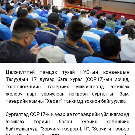
Цөлжилттэй тэмцэх тухай НҮБ-ын конвенцын
Талуудын 17 дугаар бага хурал (COP17)-ын зочид,
төлөөлөгчдийн тээврийн үйлчилгээнд ажиллах
жолооч нарт зориулсан нэгдсэн сургалтыг Зам,
тээврийн яамны “Хөсөг” танхимд зохион байгууллаа.
Сургалтад COP17-ын үеэр автотээврийн үйлчилгээнд
ажиллах төрийн болон хувийн хэвшлийн
байгууллагууд, “Зорчигч тээвэр I, II”, “Зорчигч тээвэр