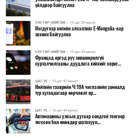
үйлдвэр байгуулна
УЛСТӨР НИЙГЭМ
15 цаг 39 минут
Нэгдүгээр ангийн элсэлтийг E-Mongolia-аар
зохион байгуулна
УЛСТӨР НИЙГЭМ
15 цаг 43 минут
Францад иргэд рүү зөвшөөрөлгүй
сурталчилгааны дуудлага хийхийг хориг...
ЦАГ ҮЕ
15 цаг 47 минут
Нийтийн тээврийн Ч:19А чиглэлийн замналд
түр хугацаагаар өөрчлөлт ор...
ЦАГ ҮЕ
15 цаг 49 минут
Автомашины улсын дугаар сондгой тоогоор
төгссөн бол өнөөдөр шатахуун...