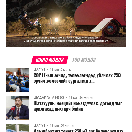
ШИНЭ МЭДЭЭ
ТОП МЭДЭЭ
ЦАГ ҮЕ
11 цаг 2 минут
COP17-ын зочид, төлөөлөгчдөд үйлчлэх 250
орчим жолоочийг сургалтад х...
ШУДАРГА МЭДЭЭ
13 цаг 26 минут
Шатахууны нөөцийг нэмэгдүүлэх, доголдлыг
арилгахад анхаарч байна
ЦАГ ҮЕ
13 цаг 29 минут
Улаанбаатарт хоногт 250 м³ лаг боловсруулах