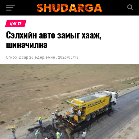
ЦАГ ҮЕ
Сэлхийн авто замыг хааж,
шинэчилнэ
Огноо:
2 сар 26 өдөр.өмнө
,
2026/05/13