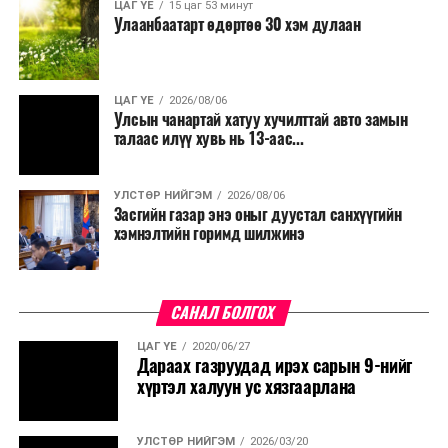
ЦАГ ҮЕ
15 цаг 53 минут
Улаанбаатарт өдөртөө 30 хэм дулаан
ЦАГ ҮЕ
2026/08/06
Улсын чанартай хатуу хучилттай авто замын
талаас илүү хувь нь 13-аас...
УЛСТӨР НИЙГЭМ
2026/08/06
Засгийн газар энэ оныг дуустал санхүүгийн
хэмнэлтийн горимд шилжинэ
САНАЛ БОЛГОХ
ЦАГ ҮЕ
2020/06/27
Дараах газруудад ирэх сарын 9-нийг
хүртэл халуун ус хязгаарлана
УЛСТӨР НИЙГЭМ
2026/03/20