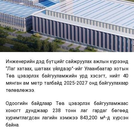
цагийн менежмент, мэдээлэл дамжуулах журам,
холбогдох байгууллагуудын уялдаа холбоо, аюулгүй
ажиллагааны чиглэлээр жолооч нарыг сургалт, арга
зүйгээр хангаж байна.
Мөн зам тээврийн осол, саатал болон бусад эрсдэл,
онцгой нөхцөл үүссэн үед авах арга хэмжээ, ачаалал
ихтэй нөхцөлд тайван, зөв, шуурхай шийдвэр гаргах,
Инженерийн дэд бүтцийг сайжруулах ажлын хүрээнд
өдөр тутмын ажлын бэлэн байдлыг хангах зэрэг
“Лаг хатаах, шатаах үйлдвэр”-ийг Улаанбаатар хотын
практик ур чадварыг сургалтын хөтөлбөрт тусгажээ.
Төв цэвэрлэх байгууламжийн урд хэсэгт, нийт 40
мянган ам метр талбайд 2025-2027 онд байгуулахаар
Сургалтыг танилцуулах лекц, асуулт-хариулт,
төлөвлөжээ.
жишээнд суурилсан сургалт, багаар ажиллах дасгал,
маршрут болон тээвэрлэлтийн урсгалын зураглалтай
Одоогийн байдлаар Төв цэвэрлэх байгууламжаас
танилцах, онцгой нөхцөлд ажиллах дадлага зэрэг
хоногт дунджаар 238 тонн лаг гардаг бөгөөд
онол, практик хосолсон хэлбэрээр зохион байгуулж
хуримтлагдсан лагийн хэмжээ 843,200 м³-д хүрсэн
байна.
байна.
Сургалтын үеэр COP17 олон улсын бага хурлыг