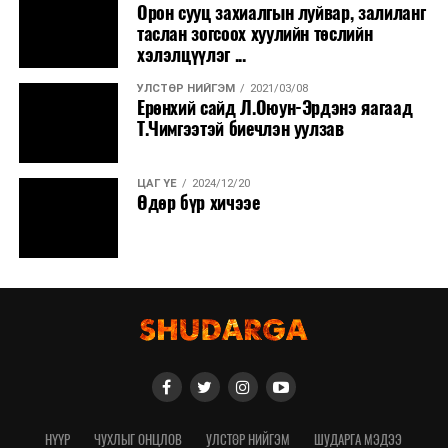
Орон сууц захиалгын луйвар, залиланг
таслан зогсоох хуулийн төслийн
хэлэлцүүлэг ...
УЛСТӨР НИЙГЭМ
2021/03/08
Ерөнхий сайд Л.Оюун-Эрдэнэ яагаад
Т.Чимгээтэй биечлэн уулзав
ЦАГ ҮЕ
2024/12/20
Өдөр бүр хичээе
НҮҮР
ЧУХЛЫГ ОНЦЛОВ
УЛСТӨР НИЙГЭМ
ШУДАРГА МЭДЭЭ