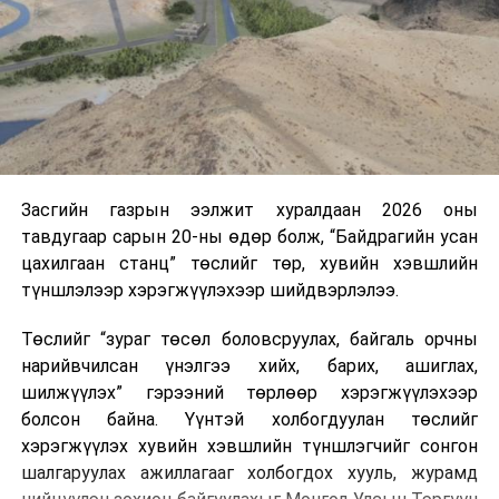
Засгийн газрын ээлжит хуралдаан 2026 оны
тавдугаар сарын 20-ны өдөр болж, “Байдрагийн усан
цахилгаан станц” төслийг төр, хувийн хэвшлийн
түншлэлээр хэрэгжүүлэхээр шийдвэрлэлээ.
Төслийг “зураг төсөл боловсруулах, байгаль орчны
нарийвчилсан үнэлгээ хийх, барих, ашиглах,
шилжүүлэх” гэрээний төрлөөр хэрэгжүүлэхээр
болсон байна. Үүнтэй холбогдуулан төслийг
хэрэгжүүлэх хувийн хэвшлийн түншлэгчийг сонгон
шалгаруулах ажиллагааг холбогдох хууль, журамд