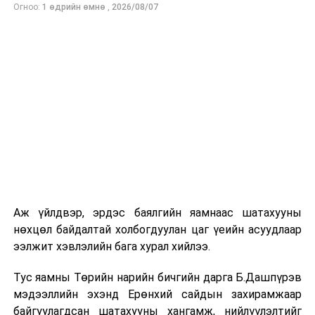
Огноо:
1 өдрийн өмнө
,
2026/08/07
холбогдолтой гэж үзэж байна.
УНШСАН:
854
ДАРААХ МЭДЭЭ
Нийгмийн халамжийг зорилтот бүлэгт чиглүүлэх
хуулийн төслийг УИХ-д өргөн мэдүүлнэ
ӨМНӨХ МЭДЭЭ
Монгол Улсын төлөөлөгчид Дэлхийн эрүүл мэндийн
ассамблейн чуулганд оролцож байна
Аж үйлдвэр, эрдэс баялгийн яамнаас шатахууны
нөхцөл байдалтай холбогдуулан цаг үеийн асуудлаар
ээлжит хэвлэлийн бага хурал хийлээ.
Тус яамны Төрийн нарийн бичгийн дарга Б.Дашпүрэв
мэдээллийн эхэнд Ерөнхий сайдын захирамжаар
байгуулагдсан шатахууны хангамж, нийлүүлэлтийг