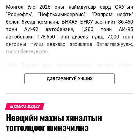
Монгол Улс 2026 оны наймдугаар сард ОХУ-ын
“Роснефть”, “Нефтьхимисервис”, “Газпром нефть”
болон бусад компани, БНХАУ, БНСУ-аас нийт 86,460
тонн АИ-92 автобензин, 1,280 тонн АИ-95
автобензин, 178,650 тонн дизель түлш, 7,000 тонн
онгоцны түлш авахаар захиалгаа баталгаажуулж,
гэрээ байгуулжээ.
Ойрх Дорнод дахь геополитикийн нөхцөл байдал,
Орос, Украины дайнаас шалтгаалсан газрын тосны
ДЭЛГЭРЭНГҮЙ УНШИХ
үнийн өсөлт дэлхийн зах зээлд буураагүй байна.
Үүний улмаас наймдугаар сард хил үнэ тонн тутамд
дахин өсөж, ОХУ болон бусад эх үүсвэрээс худалдан
авах шатахууны үнэ 1,200-2,000 ам.долларт хүрчээ.
ШУДАРГА МЭДЭЭ
Нөөцийн махны хяналтын
Иймд дотоодын зах зээл дэх үнийн өсөлтийг
сааруулахын тулд гаалийн болон онцгой албан
тогтолцоог шинэчилнэ
татварыг тэглэх шаардлага үүссэнийг салбарын сайд
танилцуулсан байна.