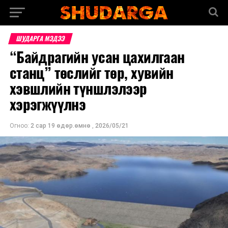
ШУДАРГА МЭДЭЭ
“Байдрагийн усан цахилгаан
станц” төслийг төр, хувийн
хэвшлийн түншлэлээр
хэрэгжүүлнэ
Огноо:
2 сар 19 өдөр.өмнө
,
2026/05/21