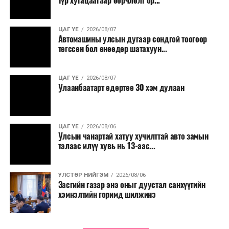
түр хугацаагаар өөрчлөлт ор...
малчид системээр дамжуулан бүтээгдэхүүнээ
эцсийн хэрэглэгчид борлуулах боломж бүрдэх юм.
ЦАГ ҮЕ
2026/08/07
Түүнчлэн түлш, улаанбуудай, хүнсний ногооны нөөц
Автомашины улсын дугаар сондгой тоогоор
бүрдүүлэх зоорь, агуулах барих аж ахуйн нэгжүүдэд
төгссөн бол өнөөдөр шатахуун...
хөнгөлөлттэй зээл олгох, цахилгааны хөнгөлөлт
үзүүлэхийг салбарын сайд нарт үүрэг болголоо.
ЦАГ ҮЕ
2026/08/07
Улаанбаатарт өдөртөө 30 хэм дулаан
ЦАГ ҮЕ
2026/08/06
Улсын чанартай хатуу хучилттай авто замын
талаас илүү хувь нь 13-аас...
УЛСТӨР НИЙГЭМ
2026/08/06
Засгийн газар энэ оныг дуустал санхүүгийн
хэмнэлтийн горимд шилжинэ