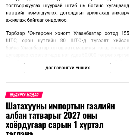
тогтворжуулах шуурхай штаб нь богино хугацаанд
нөөцийг нэмэгдүүлэх, доголдлыг арилгахад анхаарч
ажиллаж байгааг онцоллоо.
Тэрбээр "Өнгөрсөн хоногт Улаанбаатар хотод 155
ШТС, орон нутгийн 80 ШТС-д түгээлт хийсэн
байна. Улаанбаатар хотод автомашины тэгш, сондгой
дугаараар хэрэглэгчдэд нэг удаа 50,000 төгрөг хүртэл
автобензин олгох зохицуулалт хэрэгжиж байгаа
ДЭЛГЭРЭНГҮЙ УНШИХ
бөгөөд зөөврийн саванд олгохгүй. Энэ нь аюулгүй
байдлыг хангах үүднээс болон дамлан худалдахаас
сэргийлж буй юм. Орон нутгийн иргэд намрын ургац
хураалт, хадлантай холбоотой ШТС-уудаар зөөврийн
ШУДАРГА МЭДЭЭ
саваар автобензин авч болно. Улаанбаатар хотод
Шатахууны импортын гаалийн
автомашины тэгш, сондгой дугаараар хэрэглэгчдэд
албан татварыг 2027 оны
нэг удаа 50,000 төгрөг хүртэл автобензин олгох
зохицуулалт энэ сарын 15-ны өдрийг хүртэл
хоёрдугаар сарын 1 хүртэл
үргэлжлэх бөгөөд энэ үед нөөцийг хэвийн болгох,
тэглэнэ
хэвийн горимоор ажлаа үргэлжүүлнэ гэж найдаж