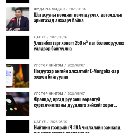
Бүртгэл, хяналтын нэгдсэн системийг Сангийн яам
наймдугаар сард багтаан бэлэн болгоно. Монголбанк
ШУДАРГА МЭДЭЭ
2026/08/07
Шатахууны нөөцийг нэмэгдүүлэх, доголдлыг
болон арилжааны банкуудтай хамтран стратегийн
арилгахад анхаарч байна
бүтээгдэхүүний нөөц бүрдүүлэх, хадгалах, түгээх,
борлуулах бүх шатанд цахим төлбөрийн баримт
үйлдэж, бүртгэлийг ил тод болгох юм.
ЦАГ ҮЕ
2026/08/07
Улаанбаатарт хоногт 250 м³ лаг боловсруулах
үйлдвэр байгуулна
2026 оны намар бэлтгэж, 2027 оны хавар худалдаанд
гаргах нөөцийн махны бүрдүүлэлтэд Нийслэлийн
Засаг дарга Б.Пүрэвдагваг онцгойлон анхаарч
УЛСТӨР НИЙГЭМ
2026/08/07
Нэгдүгээр ангийн элсэлтийг E-Mongolia-аар
ажиллахыг Ерөнхий сайд үүрэг болгожээ.
зохион байгуулна
Нөөцийн махыг цахим системд бүртгэснээр мах
бэлтгэлийн явц, нөөцийн үлдэгдэл ил тод болно. Мөн
УЛСТӨР НИЙГЭМ
2026/08/07
хөнгөлөлттэй зээлийг зориулалтын бусаар ашиглах
Францад иргэд рүү зөвшөөрөлгүй
сурталчилгааны дуудлага хийхийг хориг...
явдлыг таслан зогсоох, хүртээмжийг нэмэгдүүлэх,
өрсөлдөөнийг бий болгох боломжтой гэж үзжээ.
ЦАГ ҮЕ
2026/08/07
Иргэд агуулах, үйлдвэрээс махаа шууд худалдан авах,
Нийтийн тээврийн Ч:19А чиглэлийн замналд