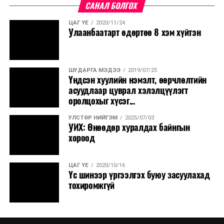
САНАЛ БОЛГОХ
ЦАГ ҮЕ
2020/11/24
Улаанбаатарт өдөртөө 8 хэм хүйтэн
ШУДАРГА МЭДЭЭ
2019/07/25
Үндсэн хуулийн нэмэлт, өөрчлөлтийн
асуудлаар цуврал хэлэлцүүлэгт
оролцохыг хүсэг...
УЛСТӨР НИЙГЭМ
2025/07/03
УИХ: Өнөөдөр хуралдах байнгын
хороод
ЦАГ ҮЕ
2020/10/16
Үс шинээр үргээлгэх буюу засуулахад
тохиромжгүй