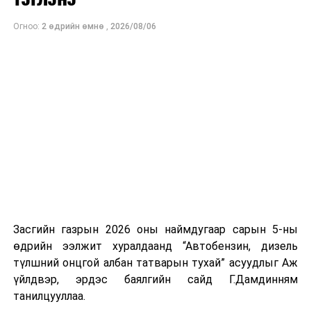
байна. Шатахууны нөөцийг нэмэгдүүлэх,
Огноо:
2 өдрийн өмнө
,
2026/08/06
нийлүүлэлтийг тогтворжуулах хүрээнд бусад эх
үүсвэрийг нэмэгдүүлэх чиглэлд анхаарч байна.
Замын-Үүд боомтоор 2000 тонн дизель түлш орж
ирсэн бөгөөд шилжүүлэн ачих ажиллагаа хийгдэж
байна" гэлээ
гэж Аж үйлдвэр, эрдэс баялгийн яамнаас
мэдээллээ.
Засгийн газрын 2026 оны наймдугаар сарын 5-ны
өдрийн ээлжит хуралдаанд “Автобензин, дизель
түлшний онцгой албан татварын тухай” асуудлыг Аж
үйлдвэр, эрдэс баялгийн сайд Г.Дамдинням
танилцууллаа.