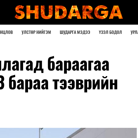
ОНЦЛОВ
УЛСТӨР НИЙГЭМ
ШУДАРГА МЭДЭЭ
ҮЗЭЛ БОДОЛ
УРЛ
ллагад бараагаа
3 бараа тээврийн