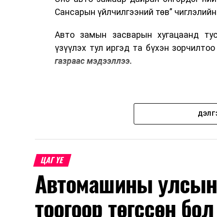
Сансарын үйлчилгээний төв” чиглэлийн
Авто замын засварын хугацаанд тус
үзүүлэх тул иргэд та бүхэн зорчилто
газраас мэдээллээ.
ДЭЛГ
ЦАГ ҮЕ
Автомашины улсын 
тоогоор төгссөн бо