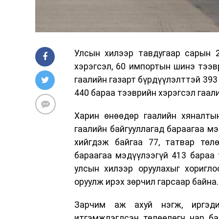
Улсын хилээр тавдугаар сарын 
хэрэгсэл, 60 импортын шинэ тээв
гаалийн газарт бүрдүүлэлттэй 393
440 бараа тээврийн хэрэгсэл гаал
Харин өнөөдөр гаалийн хяналты
гаалийн байгууллагад бараагаа мэ
хийгдэж байгаа 77, татвар төлө
бараагаа мэдүүлээгүй 413 бараа 
улсын хилээр оруулахыг хоригло
оруулж ирэх зөрчил гарсаар байна.
Зарчим аж ахуй нэгж, иргэди
итгэмжлэгдсэн төлөөлөгч нар ба