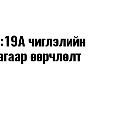
Ч:19А чиглэлийн
агаар өөрчлөлт