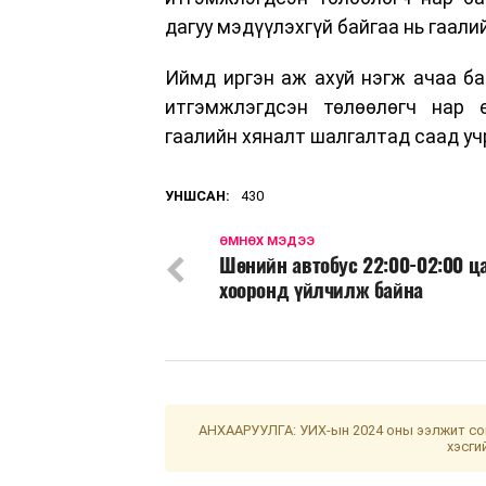
дагуу мэдүүлэхгүй байгаа нь гаали
Иймд иргэн аж ахуй нэгж ачаа ба
итгэмжлэгдсэн төлөөлөгч нар ө
гаалийн хяналт шалгалтад саад уч
УНШСАН:
430
ӨМНӨХ МЭДЭЭ
Шөнийн автобус 22:00-02:00 ц
хооронд үйлчилж байна
АНХААРУУЛГА: УИХ-ын 2024 оны ээлжит сон
хэсги