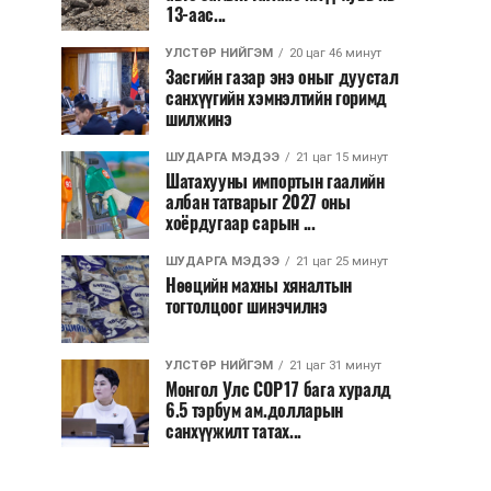
13-аас...
УЛСТӨР НИЙГЭМ
20 цаг 46 минут
Засгийн газар энэ оныг дуустал
санхүүгийн хэмнэлтийн горимд
шилжинэ
ШУДАРГА МЭДЭЭ
21 цаг 15 минут
Шатахууны импортын гаалийн
албан татварыг 2027 оны
хоёрдугаар сарын ...
ШУДАРГА МЭДЭЭ
21 цаг 25 минут
Нөөцийн махны хяналтын
тогтолцоог шинэчилнэ
УЛСТӨР НИЙГЭМ
21 цаг 31 минут
Монгол Улс COP17 бага хуралд
6.5 тэрбум ам.долларын
санхүүжилт татах...