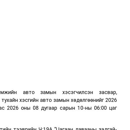
амжийн авто замын хэсэгчилсэн засвар,
тухайн хэсгийн авто замын хөдөлгөөнийг 2026
ас 2026 оны 08 дугаар сарын 10-ны 06:00 цаг
тийн тээврийн Ч:19А “Цагаан давааны задгай-