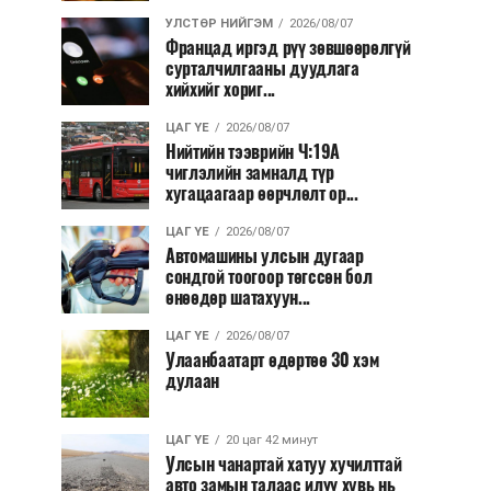
УЛСТӨР НИЙГЭМ
2026/08/07
Францад иргэд рүү зөвшөөрөлгүй
сурталчилгааны дуудлага
хийхийг хориг...
ЦАГ ҮЕ
2026/08/07
Нийтийн тээврийн Ч:19А
чиглэлийн замналд түр
хугацаагаар өөрчлөлт ор...
ЦАГ ҮЕ
2026/08/07
Автомашины улсын дугаар
сондгой тоогоор төгссөн бол
өнөөдөр шатахуун...
ЦАГ ҮЕ
2026/08/07
Улаанбаатарт өдөртөө 30 хэм
дулаан
ЦАГ ҮЕ
20 цаг 42 минут
Улсын чанартай хатуу хучилттай
авто замын талаас илүү хувь нь