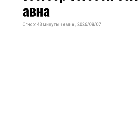
авна
Огноо:
43 минутын өмнө
,
2026/08/07