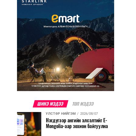
ШИНЭ МЭДЭЭ
ТОП МЭДЭЭ
УЛСТӨР НИЙГЭМ
2026/08/07
Нэгдүгээр ангийн элсэлтийг E-
Mongolia-аар зохион байгуулна