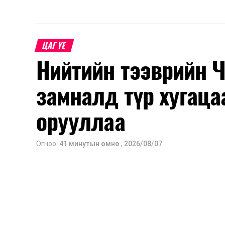
ЦАГ ҮЕ
Нийтийн тээврийн 
замналд түр хугаца
орууллаа
Огноо:
41 минутын өмнө
,
2026/08/07