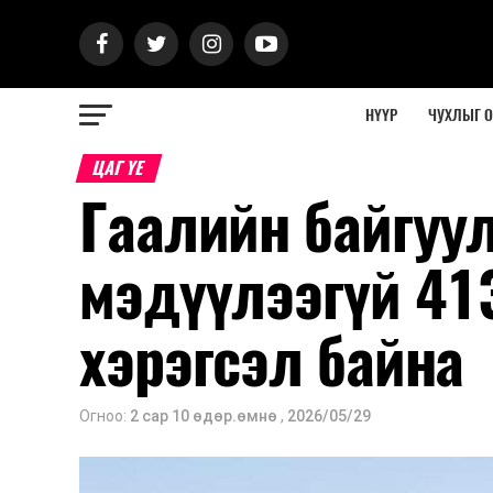
НҮҮР
ЧУХЛЫГ 
ЦАГ ҮЕ
Гаалийн байгуу
мэдүүлээгүй 41
хэрэгсэл байна
Огноо:
2 сар 10 өдөр.өмнө
,
2026/05/29