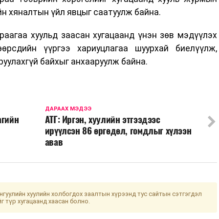
йн хяналтын үйл явцыг саатуулж байна.
раагаа хуульд заасан хугацаанд үнэн зөв мэдүүлэх
өрсдийн үүргээ хариуцлагаа шуурхай биелүүлж,
руулахгүй байхыг анхааруулж байна.
ДАРААХ МЭДЭЭ
агийн
АТГ: Иргэн, хуулийн этгээдээс
ирүүлсэн 86 өргөдөл, гомдлыг хүлээн
авав
гуулийн хуулийн холбогдох заалтын хүрээнд тус сайтын сэтгэгдэл
йг түр хугацаанд хаасан болно.