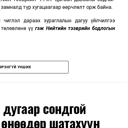
 замналд түр хугацаагаар өөрчлөлт орж байна.
 чиглэл дараах зураглалын дагуу үйлчилгээ
о төлөвлөнө үү
гэж Нийтийн тээврийн бодлогын
ЭРЭНГҮЙ УНШИХ
дугаар сондгой
л өнөөдөр шатахуун