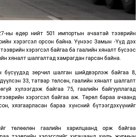
27-ны өдөр нийт 501 импортын ачаатай тээврийн
рийн хэрэгсэл орсон байна. Үүнээс Замын -Үүд дэх
 тээврийн хэрэгсэл байгаа ба гаалийн хяналт бүсээс
ийн хяналт шалгалтад хамрагдан гарсан байна.
н бүсүүдэд зөрчил шалган шийдвэрлэж байгаа 8,
дүүлсэн 33, татвар төлсөн, гаалийн хяналт шалгалт
өгүй хүлээгдэж байгаа 75, гаалийн байгууллагад
тээврийн хэрэгсэл байгаа аж. Төрөл бараа ачаанд
сон, хязгаарласан бараа хүнсний бүтээгдэхүүнийг
йг төлөөлөн гаалийн харилцаанд орж байгаа
раа тээврийн хэрэгслийг хугацаанд хууль журмын