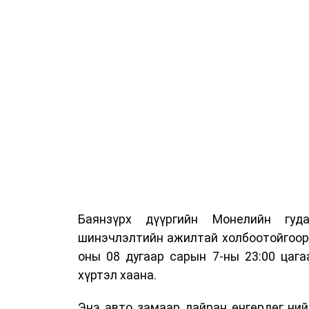
Баянзүрх дүүргийн Монелийн гуд
шинэчлэлтийн ажилтай холбоотойгоор 
оны 08 дугаар сарын 7-ны 23:00 цага
хүртэл хаана.
Энэ авто замаар дайран өнгөрдөг ний