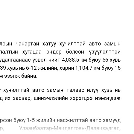
лсын чанартай хатуу хучилттай авто замын
лалтын хугацаа өндөр болсон үзүүлэлттэй
алгаанаас үзвэл нийт 4,038.5 км буюу 56 хувь
39 хувь нь 6-12 жилийн, харин 1,104.7 км буюу 15
м эзэлж байна.
у хучилттай авто замын талаас илүү хувь нь
өд их засвар, шинэчлэлийн хэрэгцээ нэмэгдэж
.
рсон буюу 1-5 жилийн насжилттай авто замууд
р, Улаанбаатар-Мандалговь-Даланзадгад,