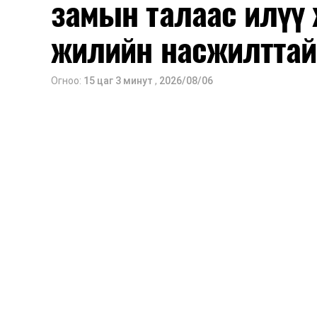
замын талаас илүү 
жилийн насжилттай
Огноо:
15 цаг 3 минут
,
2026/08/06