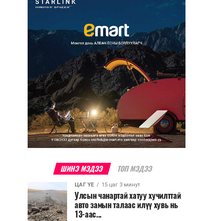
ШИНЭ МЭДЭЭ
ТОП МЭДЭЭ
ЦАГ ҮЕ
15 цаг 3 минут
Улсын чанартай хатуу хучилттай
авто замын талаас илүү хувь нь
13-аас...