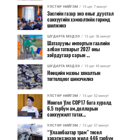
УЛСТӨР НИЙГЭМ
15 цаг 7 минут
Засгийн газар энэ оныг дуустал
санхүүгийн хэмнэлтийн горимд
шилжинэ
ШУДАРГА МЭДЭЭ
15 цаг 36 минут
Шатахууны импортын гаалийн
албан татварыг 2027 оны
хоёрдугаар сарын ...
ШУДАРГА МЭДЭЭ
15 цаг 45 минут
Нөөцийн махны хяналтын
тогтолцоог шинэчилнэ
УЛСТӨР НИЙГЭМ
15 цаг 52 минут
Монгол Улс COP17 бага хуралд
6.5 тэрбум ам.долларын
санхүүжилт татах...
УЛСТӨР НИЙГЭМ
15 цаг 57 минут
“Улаанбаатар трам” төсөл
хэрэгжсэнээр жилд 446 тэрбум