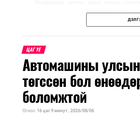
Өндөрхаан чиглэл зэрэг улсын голло
холбосон чиглэлүүдэд төвлөрчээ.
ДЭЛГ
Авто замын насжилтыг тогтмол үнэлж
шинжлэх ухааны үндэслэлтэй төлөв
хангах, ашиглалтын хугацааг уртас
ЦАГ ҮЕ
төлөвлөхөд чухал ач холбогдолтойг а
Автомашины улсын 
мэдээллээ.
төгссөн бол өнөөдө
боломжтой
Огноо:
16 цаг 9 минут
,
2026/08/06