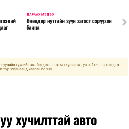
ДАРААХ МЭДЭЭ
лгээний
Өнөөдөр нутгийн зүүн хагаст сэрүүхэн
цааг
байна
гуулийн хуулийн холбогдох заалтын хүрээнд тус сайтын сэтгэгдэл
йг түр хугацаанд хаасан болно.
уу хучилттай авто