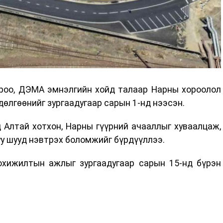
хороо, ДЭМА эмнэлгийн хойд талаар Нарны хороолол
дөлгөөнийг зургаадугаар сарын 1-нд нээсэн.
 Алтай хотхон, Нарны гүүрний ачааллыг хуваалцаж,
у шууд нэвтрэх боломжийг бүрдүүллээ.
охижилтын ажлыг зургаадугаар сарын 15-нд бүрэн