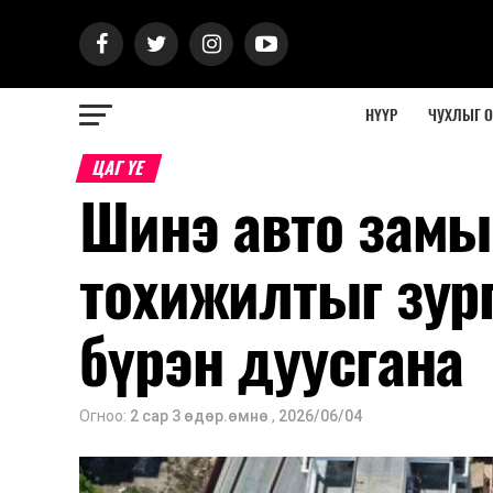
НҮҮР
ЧУХЛЫГ 
ЦАГ ҮЕ
Шинэ авто замын
тохижилтыг зур
бүрэн дуусгана
Огноо:
2 сар 3 өдөр.өмнө
,
2026/06/04