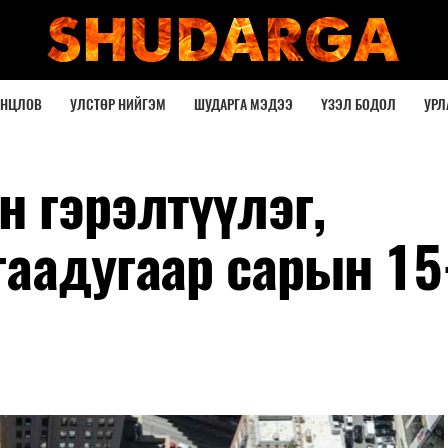
ОНЦЛОВ
УЛСТӨР НИЙГЭМ
ШУДАРГА МЭДЭЭ
ҮЗЭЛ БОДОЛ
УРЛ
 гэрэлтүүлэг,
гаадугаар сарын 15