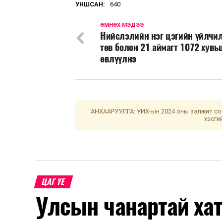
УНШСАН:
640
ӨМНӨХ МЭДЭЭ
Нийслэлийн нэг цэгийн үйлчи
төв болон 21 аймагт 1072 хувь
өвлүүлнэ
АНХААРУУЛГА: УИХ-ын 2024 оны ээлжит сон
хэсги
ЦАГ ҮЕ
Улсын чанартай хат