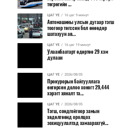
төгрөгийн ...
ЦАГ ҮЕ
16 цаг 9 минут
Автомашины улсын дугаар тэгш
тоогоор төгссөн бол өнөөдөр
шатахуун ав...
ЦАГ ҮЕ
16 цаг 19 минут
Улаанбаатарт өдөртөө 29 хэм
дулаан
ЦАГ ҮЕ
2026/08/05
Прокурорын байгууллага
өнгөрсөн долоо хоногт 29,444
хэрэгт хяналт та...
ЦАГ ҮЕ
2026/08/05
Тэгш, сондгойгоор замын
хөдөлгөөнд оролцох
зохицуулалтад хамаарахгүй...