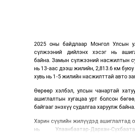
2025 оны байдлаар Монгол Улсын у
сүлжээний дийлэнх хэсэг нь ашиг
байна. Замын сүлжээний насжилтын суд
нь 13-аас дээш жилийн, 2,813.6 км буюу 
хувь нь 1-5 жилийн насжилттай авто за
Өөрөөр хэлбэл, улсын чанартай хату
ашиглалтын хугацаа урт болсон бөгө
байгааг энэхүү судалгаа харуулж байна
Харин сүүлийн жилүүдэд ашиглалтад о
нь Улаанбаатар-Дархан-Сүхбаата