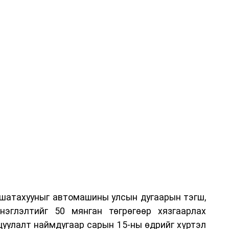
 шатахууныг автомашины улсын дугаарын тэгш,
нэглэлтийг 50 мянган төгрөгөөр хязгаарлах
цуулалт наймдугаар сарын 15-ны өдрийг хүртэл