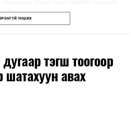
х коридорууд болон зарим аймгийн төвүүдийг
ЭРЭНГҮЙ УНШИХ
, их засвар, ээлжит засвар арчлалтын ажлыг
лөх нь замын хөдөлгөөний аюулгүй байдлыг
гах, төсвийн хөрөнгө оруулалтыг оновчтой
лбаныхан хэлж байна
гэж Зам, тээврийн яамнаас
дугаар тэгш тоогоор
р шатахуун авах