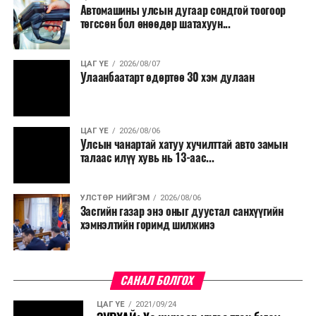
Автомашины улсын дугаар сондгой тоогоор
төгссөн бол өнөөдөр шатахуун...
ЦАГ ҮЕ
2026/08/07
Улаанбаатарт өдөртөө 30 хэм дулаан
ЦАГ ҮЕ
2026/08/06
Улсын чанартай хатуу хучилттай авто замын
талаас илүү хувь нь 13-аас...
УЛСТӨР НИЙГЭМ
2026/08/06
Засгийн газар энэ оныг дуустал санхүүгийн
хэмнэлтийн горимд шилжинэ
САНАЛ БОЛГОХ
ЦАГ ҮЕ
2021/09/24