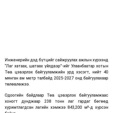
буудал болон арга хэмжээний байршилд хүргэх үе
шат, маршрут, хөдөлгөөний зохион байгуулалт,
цагийн менежмент, мэдээлэл дамжуулах журам,
холбогдох байгууллагуудын уялдаа холбоо, аюулгүй
ажиллагааны чиглэлээр жолооч нарыг сургалт, арга
зүйгээр хангаж байна.
Мөн зам тээврийн осол, саатал болон бусад эрсдэл,
онцгой нөхцөл үүссэн үед авах арга хэмжээ, ачаалал
ихтэй нөхцөлд тайван, зөв, шуурхай шийдвэр гаргах,
Инженерийн дэд бүтцийг сайжруулах ажлын хүрээнд
өдөр тутмын ажлын бэлэн байдлыг хангах зэрэг
“Лаг хатаах, шатаах үйлдвэр”-ийг Улаанбаатар хотын
практик ур чадварыг сургалтын хөтөлбөрт тусгажээ.
Төв цэвэрлэх байгууламжийн урд хэсэгт, нийт 40
мянган ам метр талбайд 2025-2027 онд байгуулахаар
Сургалтыг танилцуулах лекц, асуулт-хариулт,
төлөвлөжээ.
жишээнд суурилсан сургалт, багаар ажиллах дасгал,
маршрут болон тээвэрлэлтийн урсгалын зураглалтай
Одоогийн байдлаар Төв цэвэрлэх байгууламжаас
танилцах, онцгой нөхцөлд ажиллах дадлага зэрэг
хоногт дунджаар 238 тонн лаг гардаг бөгөөд
онол, практик хосолсон хэлбэрээр зохион байгуулж
хуримтлагдсан лагийн хэмжээ 843,200 м³-д хүрсэн
байна.