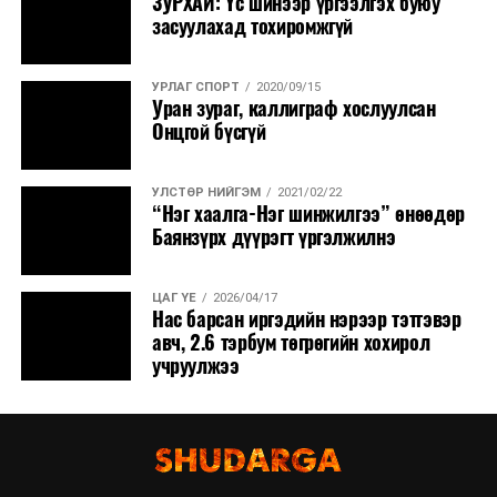
ЗУРХАЙ: Үс шинээр үргээлгэх буюу
засуулахад тохиромжгүй
УРЛАГ СПОРТ
2020/09/15
Уран зураг, каллиграф хослуулсан
Онцгой бүсгүй
УЛСТӨР НИЙГЭМ
2021/02/22
“Нэг хаалга-Нэг шинжилгээ” өнөөдөр
Баянзүрх дүүрэгт үргэлжилнэ
ЦАГ ҮЕ
2026/04/17
Нас барсан иргэдийн нэрээр тэтгэвэр
авч, 2.6 тэрбум төгрөгийн хохирол
учруулжээ