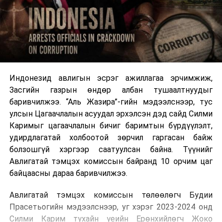
Индонезид авлигын эсрэг ажиллагаа эрчимжиж,
Засгийн газрын өндөр албан тушаалтнуудыг
баривчилжээ. “Аль Жазира”-гийн мэдээлснээр, тус
улсын Цагаачлалын асуудал эрхэлсэн дэд сайд Силми
Каримыг цагаачлалын бичиг баримтын бүрдүүлэлт,
удирдлагатай холбоотой зөрчил гаргасан байж
болзошгүй хэргээр саатуулсан байна. Түүнийг
Авлигатай тэмцэх комиссын байранд 10 орчим цаг
байцаасны дараа баривчилжээ.
Авлигатай тэмцэх комиссын төлөөлөгч Будии
Прасетьогийн мэдээлснээр, уг хэрэг 2023-2024 онд
Силми Карим тухайн үеийн Ерөнхийлөгч Жоко