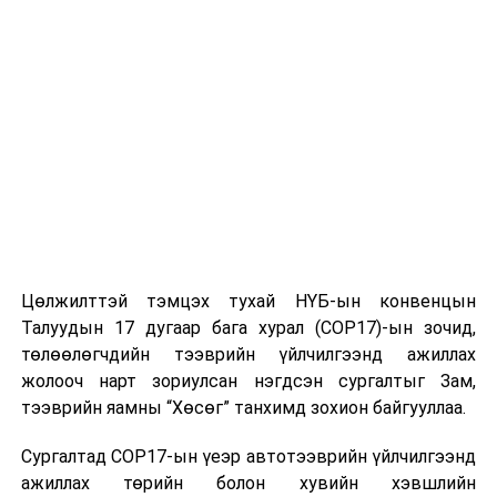
Индонезийн Төрийн нарийн бичгийн дарга Прасетьо
Хади сүүлийн хоёр өдөр дараалан өндөр албан
тушаалтнууд авлигын хэрэгт холбогдсонд Засгийн
газар санаа зовниж буйгаа илэрхийлжээ. Тэрбээр
Авлигатай тэмцэх комисс болон Ерөнхий
прокурорын газрын явуулж буй хуулийн ажиллагааг
Засгийн газар хүндэтгэнэ гэж мэдэгдсэн байна.
Индонезид сүүлийн саруудад авлигын эсрэг
ажиллагаа идэвхжиж, өнгөрсөн дөрөвдүгээр сард
Цөлжилттэй тэмцэх тухай НҮБ-ын конвенцын
тус улсын Омбудсманы ерөнхий дарга албан
Талуудын 17 дугаар бага хурал (COP17)-ын зочид,
тушаалдаа томилогдоод зургаахан хоногийн дараа
төлөөлөгчдийн тээврийн үйлчилгээнд ажиллах
хээл хахуулийн хэрэгт холбогдон баривчлагдсан юм.
жолооч нарт зориулсан нэгдсэн сургалтыг Зам,
тээврийн яамны “Хөсөг” танхимд зохион байгууллаа.
УНШСАН:
675
ДАРААХ МЭДЭЭ
Сургалтад COP17-ын үеэр автотээврийн үйлчилгээнд
Ерөнхий сайд Н.Учрал Бизнесийн эрх чөлөөний тухай
ажиллах төрийн болон хувийн хэвшлийн