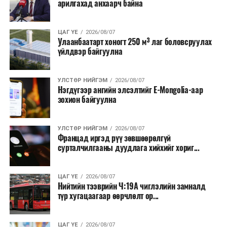
арилгахад анхаарч байна
ЦАГ ҮЕ
2026/08/07
Улаанбаатарт хоногт 250 м³ лаг боловсруулах
үйлдвэр байгуулна
УЛСТӨР НИЙГЭМ
2026/08/07
Нэгдүгээр ангийн элсэлтийг E-Mongolia-аар
зохион байгуулна
УЛСТӨР НИЙГЭМ
2026/08/07
Францад иргэд рүү зөвшөөрөлгүй
сурталчилгааны дуудлага хийхийг хориг...
ЦАГ ҮЕ
2026/08/07
Нийтийн тээврийн Ч:19А чиглэлийн замналд
түр хугацаагаар өөрчлөлт ор...
ЦАГ ҮЕ
2026/08/07