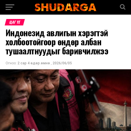
ЦАГ ҮЕ
Индонезид авлигын хэрэгтэй
холбоотойгоор өндөр албан
тушаалтнуудыг баривчилжээ
Огноо:
2 сар 4 өдөр.өмнө
,
2026/06/05