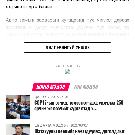
боловсруулах үйлдвэрүүдээр дулаан, цахилгаан
өөрчлөлт орж байна.
эрчим хүч үйлдвэрлэдэг.
Авто замын засварын хугацаанд тус чиглэл дараах
Ийнхүү лаг хатаах, шатаах технологийг лагийн
зураглалын дагуу үйлчилгээ үзүүлэх тул иргэд та
эзлэхүүнийг бууруулахын зэрэгцээ эрчим хүч
бүхэн зорчилтоо төлөвлөнө үү
гэж Нийтийн тээврийн
үйлдвэрлэх, нөөцийг дахин ашиглах чиглэлээр олон
бодлогын газраас мэдээллээ.
улсад өргөн ашиглаж байна.
ДЭЛГЭРЭНГҮЙ УНШИХ
СУРТАЛЧИЛГАА
ШИНЭ МЭДЭЭ
ТОП МЭДЭЭ
ЦАГ ҮЕ
2026/08/07
COP17-ын зочид, төлөөлөгчдөд үйлчлэх 250
орчим жолоочийг сургалтад х...
ШУДАРГА МЭДЭЭ
2026/08/07
Шатахууны нөөцийг нэмэгдүүлэх, доголдлыг