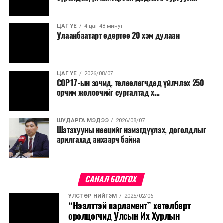
ЦАГ ҮЕ
4 цаг 48 минут
Улаанбаатарт өдөртөө 20 хэм дулаан
ЦАГ ҮЕ
2026/08/07
COP17-ын зочид, төлөөлөгчдөд үйлчлэх 250
орчим жолоочийг сургалтад х...
ШУДАРГА МЭДЭЭ
2026/08/07
Шатахууны нөөцийг нэмэгдүүлэх, доголдлыг
арилгахад анхаарч байна
САНАЛ БОЛГОХ
УЛСТӨР НИЙГЭМ
2025/02/06
“Нээлттэй парламент” хөтөлбөрт
оролцогчид Улсын Их Хурлын