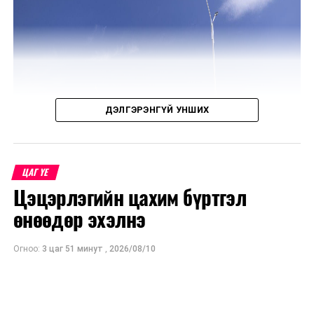
ДЭЛГЭРЭНГҮЙ УНШИХ
Түүнчлэн сур, шагайн харвааны талбайн тохижилт,
хоол үйлчилгээний стандарт, иргэдэд нээлттэй шууд
дамжуулалтын зохион байгуулалтад анхаарч
ЦАГ ҮЕ
ажиллахыг үүрэг болголоо.
Цэцэрлэгийн цахим бүртгэл
өнөөдөр эхэлнэ
Огноо:
3 цаг 51 минут
,
2026/08/10