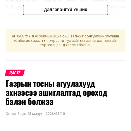
байгуулалтын туршлага, анхаарах асуудлыг нэгтгэсэн
ДЭЛГЭРЭНГҮЙ УНШИХ
гарын авлага боловсруулж үлдээх чиглэл өглөө.
АНХААРУУЛГА: УИХ-ын 2024 оны ээлжит сонгуулийн хуулийн
холбогдох заалтын хүрээнд тус сайтын сэтгэгдэл хэсгийг
түр хугацаанд хаасан болно.
ЦАГ ҮЕ
Газрын тосны агуулахууд
эхнээсээ ашиглалтад ороход
бэлэн болжээ
Огноо:
3 цаг 48 минут
,
2026/08/10
Үндэсний их баяр наадмын Ерөнхий найруулагч
Д.Баярбаатарын мэдээлснээр долдугаар сарын 3, 7-
нд наадмын нээлтийн тоглолтын бэлтгэл ажлын