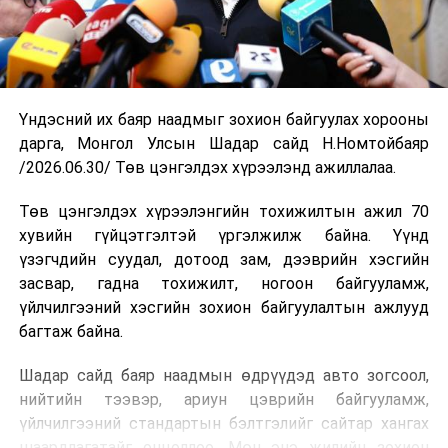
Үндэсний их баяр наадмыг зохион байгуулах хорооны
дарга, Монгол Улсын Шадар сайд Н.Номтойбаяр
/2026.06.30/ Төв цэнгэлдэх хүрээлэнд ажиллалаа.
Төв цэнгэлдэх хүрээлэнгийн тохижилтын ажил 70
хувийн гүйцэтгэлтэй үргэлжилж байна. Үүнд
үзэгчдийн суудал, дотоод зам, дээврийн хэсгийн
засвар, гадна тохижилт, ногоон байгууламж,
үйлчилгээний хэсгийн зохион байгуулалтын ажлууд
багтаж байна.
Шадар сайд баяр наадмын өдрүүдэд авто зогсоол,
нийтийн тээвэр, ариун цэврийн байгууламж,
үйлчилгээний стандартын бэлтгэлийг сайтар хангах
шаардлагатайг онцоллоо. Мөн энэ жилийн зохион