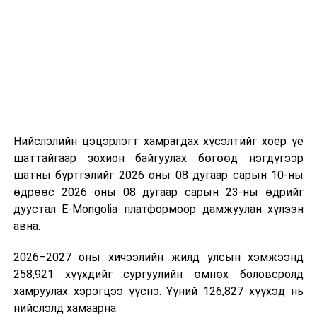
“Сан Петролиум” ХХК нь Сонгинохайрхан дүүргийн 20
дугаар хороонд 16,000м³ үүнээс 8000м3-ийн
багтаамжтай савыг өөрийн хөрөнгө оруулалтаар
барьж байна. Үлдсэн 8000м3 агуулахын нийт хөрөнгө
оруулалтын хэмжээ нь 10.0 тэрбум төгрөг бөгөөд
жилийн есөн хувийн хүүтэй хөнгөлөлттэй зээлийн
хүрээнд 10.0 тэрбум төгрөгийн санхүүжилт
Нийслэлийн цэцэрлэгт хамрагдах хүсэлтийг хоёр үе
арилжааны банкнаас авчээ. Газрын тосны
шаттайгаар зохион байгуулах бөгөөд нэгдүгээр
бүтээгдэхүүний агуулахын барилга угсралтын ажлын
шатны бүртгэлийг 2026 оны 08 дугаар сарын 10-ны
гүйцэтгэл 95 хувьтай байгаа бөгөөд 2026 оны
өдрөөс 2026 оны 08 дугаар сарын 23-ны өдрийг
наймдугаар сарын 20-ны дотор бүрэн дуусгаж,
дуустал E-Mongolia платформоор дамжуулан хүлээн
ашиглалтад оруулах гэж байна. Эдгээр агуулах
авна.
ашиглалтад орсноор Улаанбаатар хотын АИ-92-ийн
хэрэглээний 13 хоногийн хэрэгцээг бүрэн хангах юм.
2026–2027 оны хичээлийн жилд улсын хэмжээнд
Ерөнхий сайд тус агуулахыг ашиглалтад хүлээн
258,921 хүүхдийг сургуулийн өмнөх боловсролд
авахад зөвшөөрлийн саад бэрхшээл учруулахгүй
хамруулах хэрэгцээ үүснэ. Үүний 126,827 хүүхэд нь
байхыг холбогдох албаныханд үүрэг болгов.
нийслэлд хамаарна.