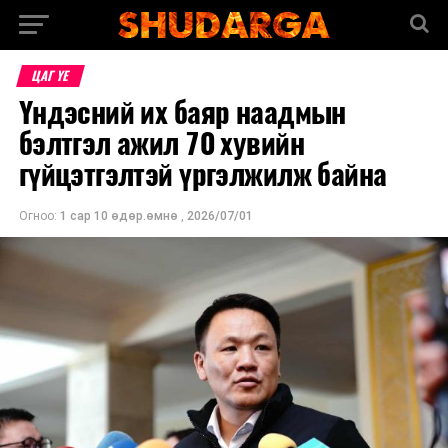
ЦАГ ҮЕ
Үндэсний их баяр наадмын
бэлтгэл ажил 70 хувийн
гүйцэтгэлтэй үргэлжилж байна
Огноо:
1 сар 10 өдөр.өмнө
,
2026/07/01