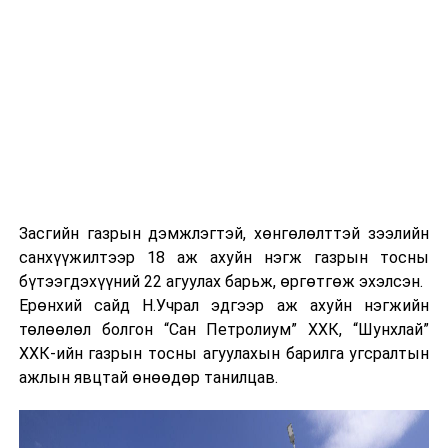
явцтай танилцахаар төлөвлөж байна гэлээ.
Монголын Үндэсний бөхийн холбооны тэргүүн
Ц.Магалжав бөхийн барилдааны нэг, хоёрын давааг
долдугаар сарын 10-нд зохион байгуулахаар
төлөвлөж байгааг мэдээлэв.
Шадар сайд Н.Номтойбаяр баяр наадмын үйл
ажиллагааг нарийн төлөвлөсөн цагийн хуваарийн
дагуу зохион байгуулах, жуулчдад зориулсан тайлбар,
Засгийн газрын дэмжлэгтэй, хөнгөлөлттэй зээлийн
мэдээллийг олон хэлээр бэлтгэх, тасалбарын
санхүүжилтээр 18 аж ахуйн нэгж газрын тосны
борлуулалтын тухайд урилга байсан ч төлбөртэй
бүтээгдэхүүний 22 агуулах барьж, өргөтгөж эхэлсэн.
гэдгийг онцоллоо.
Ерөнхий сайд Н.Учрал эдгээр аж ахуйн нэгжийн
төлөөлөл болгон “Сан Петролиум” ХХК, “Шунхлай”
ХХК-ийн газрын тосны агуулахын барилга угсралтын
ажлын явцтай өнөөдөр танилцав.