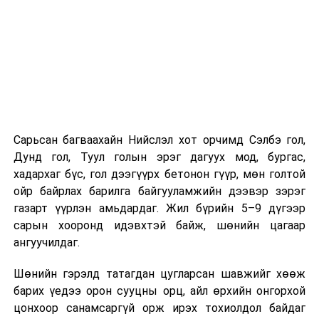
Хэрэв шилжилт хөдөлгөөн хийх бол 2026 оны
08 дугаар сарын 07-ны өдрөөс өмнө
баталгаажуулсан байх.
Харин “Шунхлай” ХХК 100,000 м³ буюу Монгол Улсад
хамгийн том хүчин чадалтайд тооцогдох газрын
тосны бүтээгдэхүүний агуулахыг
Сонгинохайрхандүүргийн 21 дүгээр хороонд барьж
байна. Тус бүр нь 14,000 м³ нэрлэсэн багтаамжтай, 36
Сарьсан багваахайн Нийслэл хот орчимд Сэлбэ гол,
метрийн диаметр, 14.5 метрийн өндөртэй долоон
Дунд гол, Туул голын эрэг дагуух мод, бургас,
босоо ган сав барихаар төлөвлөсөн. Нийт хөрөнгө
хадархаг бүс, гол дээгүүрх бетонон гүүр, мөн голтой
оруулалтын хэмжээ 151.26 тэрбум төгрөг бөгөөд
ойр байрлах барилга байгууламжийн дээвэр зэрэг
жилийн 9 хувийн хүүтэй хөнгөлөлттэй зээлийн
газарт үүрлэн амьдардаг. Жил бүрийн 5–9 дүгээр
хүрээнд арилжааны банкнаас 151.0 тэрбумын
сарын хооронд идэвхтэй байж, шөнийн цагаар
санхүүжилт авсан байна. Газрын тосны
ангуучилдаг.
бүтээгдэхүүний агуулахын барилга угсралтын ажлын
гүйцэтгэл нь 40 хувьтай байгаа бөгөөд 2027 оны 12
Шөнийн гэрэлд татагдан цугларсан шавжийг хөөж
дүгээр сарын 31-нд багтаан бүрэн ашиглалтад
барих үедээ орон сууцны орц, айл өрхийн онгорхой
оруулахаар төлөвлөснийг “Шунхлай” ХХК-ийн техник
цонхоор санамсаргүй орж ирэх тохиолдол байдаг