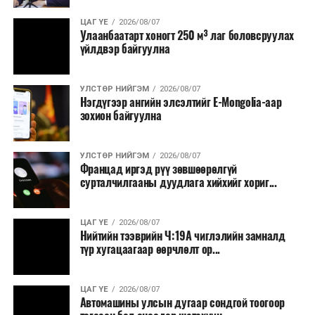
Зайлшгүй шаардлагагүй тоног төхөөрөмж,
ЦАГ ҮЕ
2026/08/07
тавилга, автомашин худалдан авах;
Улаанбаатарт хоногт 250 м³ лаг боловсруулах
үйлдвэр байгуулна
Батлан хамгаалах, хууль зүйн салбараас бусад
сургалт, дадлага;
УЛСТӨР НИЙГЭМ
2026/08/07
Хуулиар заавал мэдээлэхээс бусад кино,
Нэгдүгээр ангийн элсэлтийг E-Mongolia-аар
контент, хэвлэлийн зардал;
зохион байгуулна
Заавал олгохоос бусад тэтгэмж, урамшуулал.
УЛСТӨР НИЙГЭМ
2026/08/07
Санхүүгийн хэмнэлтийн горимыг 2026 оны
Францад иргэд рүү зөвшөөрөлгүй
арванхоёрдугаар сарын 31 хүртэл мөрдөнө. Харин
сурталчилгааны дуудлага хийхийг хориг...
эрүүл мэндийн салбар уг хэмнэлтийн горимд
хамрагдахгүй бөгөөд цэцэрлэг, сургуулийн хүүхдийн
ЦАГ ҮЕ
2026/08/07
эрт илрүүлэг, вакцинжуулалт, томуу, томуу төст
Нийтийн тээврийн Ч:19А чиглэлийн замналд
өвчний эсрэг арга хэмжээ зэрэг зайлшгүй
түр хугацаагаар өөрчлөлт ор...
шаардлагатай ажлууд төлөвлөгөөний дагуу
үргэлжилнэ гэж Ерөнхий сайд Н.Учрал онцоллоо.
ЦАГ ҮЕ
2026/08/07
Автомашины улсын дугаар сондгой тоогоор
Мөн бүх шатны төсвийн ерөнхийлөн захирагч нарт