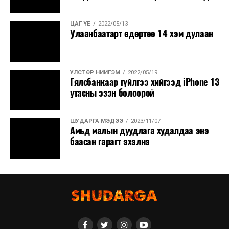
ЦАГ ҮЕ
2022/05/13
Улаанбаатарт өдөртөө 14 хэм дулаан
УЛСТӨР НИЙГЭМ
2022/05/19
Гялсбанкаар гүйлгээ хийгээд iPhone 13
утасны эзэн болоорой
ШУДАРГА МЭДЭЭ
2023/11/07
Амьд малын дуудлага худалдаа энэ
баасан гарагт эхэлнэ