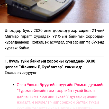
Өнөөдөр буюу 2020 оны дөрөвдүгээр сарын 21-ний
Мягмар гарагт хуралдах УИХ-ын байнгын хороодын
хуралдаанаар хэлэлцэх асуудал, хуваарийг та бүхэнд
хүргэж байна.
1. Хууль зүйн байнгын хорооны хуралдаан 09.00
цагаас “Жанжин Д.Сүхбаатар” танхимд:
Хэлэлцэх асуудал:
Олон Улсын Эрүүгийн шүүхийн Ромын дүрмийн
“Түрэмгийллийн гэмт хэргийн тухай болон
дайны гэмт хэргийн тухай 8 дугаар зүйлийн
нэмэлт, өөрчлөлт”-ийг соёрхон батлах тухай
хуулийн төсөлтэй хамт өргөн мэдүүлсэн