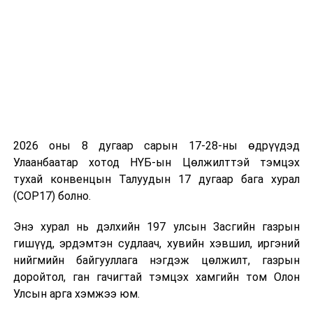
Хэлэлцэх асуудал:
Төрийн аудитын хуулийн шинэчилсэн
найруулгын төсөл болон хамт өргөн
мэдүүлсэн хуулийн төслүүд
/УИХ-ын гишүүн
Л.Энх-Амгалан нарын 7 гишүүн 2020.03.27-ны
өдөр өргөн мэдүүлсэн, анхны хэлэлцүүлэг/;
“Импортын барааны гаалийн албан татварын
2026 оны 8 дугаар сарын 17-28-ны өдрүүдэд
хувь, хэмжээ батлах тухай тогтоолын
Улаанбаатар хотод НҮБ-ын Цөлжилттэй тэмцэх
хавсралтад өөрчлөлт оруулах тухай” УИХ-ын
тухай конвенцын Талуудын 17 дугаар бага хурал
тогтоолын төсөл
/УИХ-ын гишүүн А.Сүхбат,
(COP17) болно.
Х.Болорчулуун нарын 22 гишүүн 2020.04.07-ны
өдөр өргөн мэдүүлсэн, анхны хэлэлцүүлэг/;
Энэ хурал нь дэлхийн 197 улсын Засгийн газрын
гишүүд, эрдэмтэн судлаач, хувийн хэвшил, иргэний
Нэмэгдсэн өртгийн албан татвараас чөлөөлөх
нийгмийн байгууллага нэгдэж цөлжилт, газрын
тухай хуулийн төсөл
/Монгол Улсын Засгийн
доройтол, ган гачигтай тэмцэх хамгийн том Олон
газар 2020.04.07-ны өдөр өргөн
Улсын арга хэмжээ юм.
мэдүүлсэн, анхны хэлэлцүүлэг/;