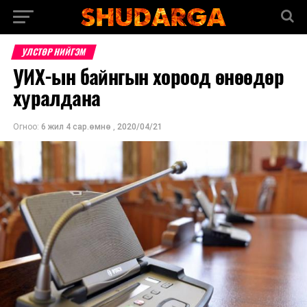
УЛСТӨР НИЙГЭМ
УИХ-ын байнгын хороод өнөөдөр
хуралдана
Огноо:
6 жил 4 сар.өмнө
,
2020/04/21