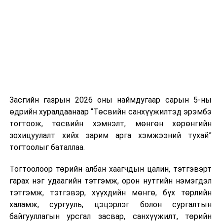
нэгжийг 375 мянга хүртэлх еврогоор торгох
боломжтой. Харин хэрэглэгч өөрөө зөвшөөрсөн,
эсвэл тухайн компанитай өмнө нь гэрээний
харилцаатай бөгөөд шинэ үйлчилгээ санал болгож
буй тохиолдолд хориг үйлчлэхгүй. Иргэд
зөвшөөрөлгүй дуудлагын талаар төрийн цахим
хуудсаар мэдээлэх боломжтой.
Засгийн газрын 2026 оны наймдугаар сарын 5-ны
Шинэ хууль Францын зах зээлд үйлчилдэг гадаадын
өдрийн хуралдаанаар “Төсвийн санхүүжилтэд эрэмбэ
дуудлагын төвүүдэд нөлөөлөхөөр байна. Тухайлбал,
тогтоож, төсвийн хэмнэлт, мөнгөн хөрөнгийн
Мароккогийн дуудлагын төвүүдийн орлогын 80 гаруй
зохицуулалт хийх зарим арга хэмжээний тухай”
хувь Францын зах зээлээс бүрддэг бөгөөд тус улсын
тогтоолыг баталлаа.
40–50 мянган ажлын байр эрсдэлд орж болзошгүйг
Мароккогийн хөдөлмөр эрхлэлтийн сайд мэдэгджээ.
Тогтоолоор төрийн албан хаагчдын цалин, тэтгэвэрт
гарах нэг удаагийн тэтгэмж, орон нутгийн нэмэгдэл
тэтгэмж, тэтгэвэр, хүүхдийн мөнгө, бүх төрлийн
халамж, сургууль, цэцэрлэг болон сургалтын
байгууллагын урсгал засвар, санхүүжилт, төрийн