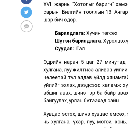
XVII жарны "Хотолыг баригч" хэм
сарын Билгийн тооллын 13. Ангара
шар бич өдөр.
Барилдлага:
Хүчин төгсөх
Шүтэн барилдлага
: Хүрэлцэх
Суудал: Г
ал
Өдрийн наран 5 цаг 27 минутад 
хулгана, луу жилтнээ аливаа үйлий
нөлөөтэй тул элдэв үйлд хянамга
үйлийг эхлэх, дээдсээс халамж хү
абшиг авах, шинэ гэр ба байр авах
байгуулах, урлан бүтээхэд сайн.
Хувцас эсгэх, шинэ хувцас өмсөх, 
нь хулгана, үхэр, луу, могой, хон