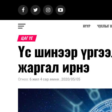
НҮҮР
ЧУХЛЫГ 
ЦАГ ҮЕ
Үс шинээр үргээ
жаргал ирнэ
Огноо:
6 жил 4 сар.өмнө
,
2020/05/05