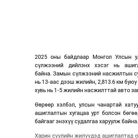
2025 оны байдлаар Монгол Улсын у
сүлжээний дийлэнх хэсэг нь ашиг
байна. Замын сүлжээний насжилтын суд
нь 13-аас дээш жилийн, 2,813.6 км буюу 
хувь нь 1-5 жилийн насжилттай авто за
Өөрөөр хэлбэл, улсын чанартай хату
ашиглалтын хугацаа урт болсон бөгө
байгааг энэхүү судалгаа харуулж байна
Харин сүүлийн жилүүдэд ашиглалтад о