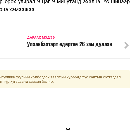
р орох улирал 9 цаг 9 минутанд эхэлнэ. Үс шинээр
ирнэ хэмээжээ.
ДАРААХ МЭДЭЭ
Улаанбаатарт өдөртөө 26 хэм дулаан
гуулийн хуулийн холбогдох заалтын хүрээнд тус сайтын сэтгэгдэл
йг түр хугацаанд хаасан болно.