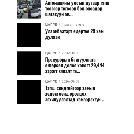
Автомашины улсын дугаар тэгш
тоогоор төгссөн бол өнөөдөр
шатахуун ав...
ЦАГ ҮЕ
4 цагын өмнө
Улаанбаатарт өдөртөө 29 хэм
дулаан
ЦАГ ҮЕ
2026/08/05
Прокурорын байгууллага
өнгөрсөн долоо хоногт 29,444
хэрэгт хяналт та...
ЦАГ ҮЕ
2026/08/05
Тэгш, сондгойгоор замын
хөдөлгөөнд оролцох
зохицуулалтад хамаарахгүй...