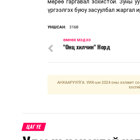
мөрөө гаргавал зохистой. Зуны уу
үргээлгэх буюу засуулбал жаргал 
УНШСАН:
3168
ӨМНӨХ МЭДЭЭ
"Онц хилчин" Норд
АНХААРУУЛГА: УИХ-ын 2024 оны ээлжит сон
хэсги
ЦАГ ҮЕ