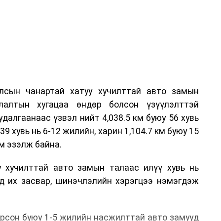
лсын чанартай хатуу хучилттай авто замын
лалтын хугацаа өндөр болсон үзүүлэлттэй
алгаанаас үзвэл нийт 4,038.5 км буюу 56 хувь
39 хувь нь 6-12 жилийн, харин 1,104.7 км буюу 15
м эзэлж байна.
у хучилттай авто замын талаас илүү хувь нь
өд их засвар, шинэчлэлийн хэрэгцээ нэмэгдэж
.
рсон буюу 1-5 жилийн насжилттай авто замууд