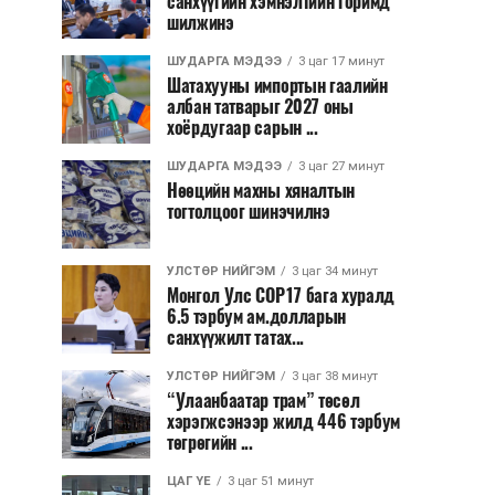
санхүүгийн хэмнэлтийн горимд
шилжинэ
ШУДАРГА МЭДЭЭ
3 цаг 17 минут
Шатахууны импортын гаалийн
албан татварыг 2027 оны
хоёрдугаар сарын ...
ШУДАРГА МЭДЭЭ
3 цаг 27 минут
Нөөцийн махны хяналтын
тогтолцоог шинэчилнэ
УЛСТӨР НИЙГЭМ
3 цаг 34 минут
Монгол Улс COP17 бага хуралд
6.5 тэрбум ам.долларын
санхүүжилт татах...
УЛСТӨР НИЙГЭМ
3 цаг 38 минут
“Улаанбаатар трам” төсөл
хэрэгжсэнээр жилд 446 тэрбум
төгрөгийн ...
ЦАГ ҮЕ
3 цаг 51 минут