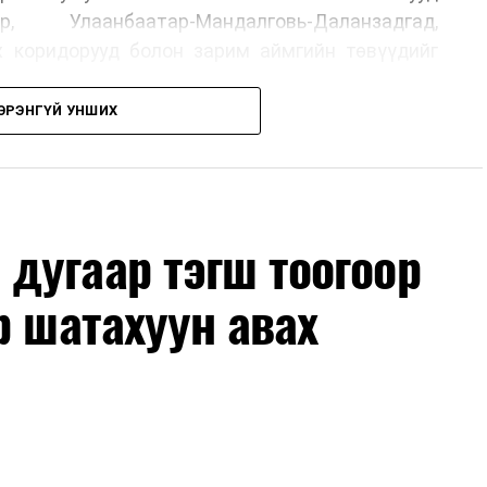
р, Улаанбаатар-Мандалговь-Даланзадгад,
х коридорууд болон зарим аймгийн төвүүдийг
ЭРЭНГҮЙ УНШИХ
, их засвар, ээлжит засвар арчлалтын ажлыг
лөх нь замын хөдөлгөөний аюулгүй байдлыг
гах, төсвийн хөрөнгө оруулалтыг оновчтой
лбаныхан хэлж байна
гэж Зам, тээврийн яамнаас
дугаар тэгш тоогоор
р шатахуун авах