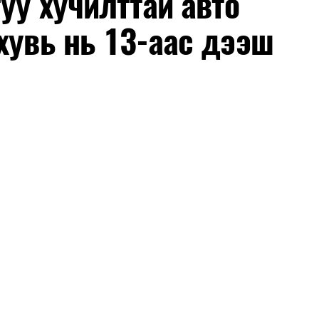
уу хучилттай авто
хувь нь 13-аас дээш