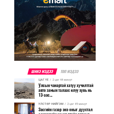
ШИНЭ МЭДЭЭ
ТОП МЭДЭЭ
ЦАГ ҮЕ
2 цаг 44 минут
Улсын чанартай хатуу хучилттай
авто замын талаас илүү хувь нь
13-аас...
УЛСТӨР НИЙГЭМ
2 цаг 49 минут
Засгийн газар энэ оныг дуустал