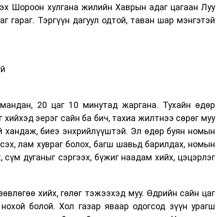
ээх Шороон хулгана жилийн Хаврын адаг цагаан Луу
г гараг. Тэргүүн дагуул одтой, таван шар мэнгэтэй
үй
мандан, 20 цаг 10 минутад жаргана. Тухайн өдөр
г хийхэд эерэг сайн ба бич, тахиа жилтнээ сөрөг муу
й хандаж, биеэ энхрийлүүштэй. Эл өдөр буян номын
сэх, лам хувраг болох, багш шавьд барилдах, номын
, сүм дуганыг сэргээх, бүжиг наадам хийх, цэцэрлэг
зөвлөгөө хийх, гөлөг тэжээхэд муу. Өдрийн сайн цаг
ь, нохой болой. Хол газар яваар одогсод зүүн урагш