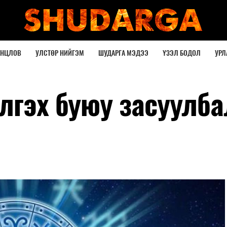
ОНЦЛОВ
УЛСТӨР НИЙГЭМ
ШУДАРГА МЭДЭЭ
ҮЗЭЛ БОДОЛ
УРЛ
лгэх буюу засуулба