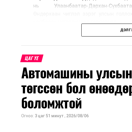
нь Улаанбаатар-Дархан-Сүхбаата
Өндөрхаан чиглэл зэрэг улсын голло
холбосон чиглэлүүдэд төвлөрчээ.
ДЭЛГ
Авто замын насжилтыг тогтмол үнэлж
шинжлэх ухааны үндэслэлтэй төлөв
хангах, ашиглалтын хугацааг уртас
ЦАГ ҮЕ
төлөвлөхөд чухал ач холбогдолтойг а
Автомашины улсын 
мэдээллээ.
төгссөн бол өнөөдө
боломжтой
Огноо:
3 цаг 51 минут
,
2026/08/06