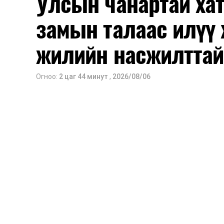
Улсын чанартай хат
замын талаас илүү 
жилийн насжилттай
Огноо:
2 цаг 44 минут
,
2026/08/06