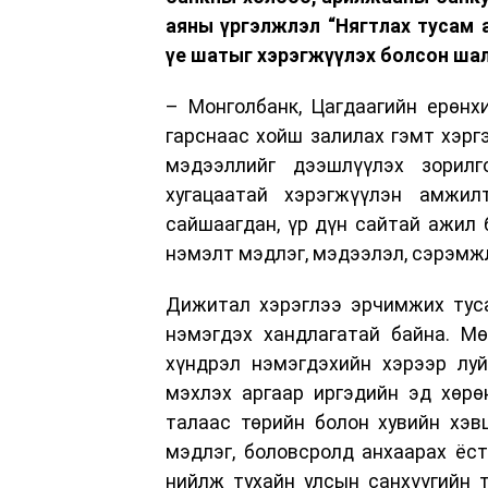
аяны үргэлжлэл “Нягтлах тусам 
үе шатыг хэрэгжүүлэх болсон шал
– Монголбанк, Цагдаагийн ерөнх
гарснаас хойш залилах гэмт хэргэ
мэдээллийг дээшлүүлэх зорил
хугацаатай хэрэгжүүлэн амжил
сайшаагдан, үр дүн сайтай ажил 
нэмэлт мэдлэг, мэдээлэл, сэрэмжл
Дижитал хэрэглээ эрчимжих туса
нэмэгдэх хандлагатай байна. Мө
хүндрэл нэмэгдэхийн хэрээр луй
мэхлэх аргаар иргэдийн эд хөрөн
талаас төрийн болон хувийн хэв
мэдлэг, боловсролд анхаарах ёст
нийлж тухайн улсын санхүүгийн т