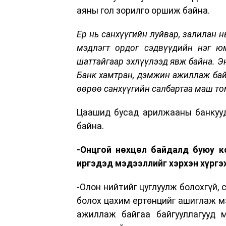
аяны гол зорилго оршиж байна.
Ер нь санхүүгийн луйвар, залилан н
мэдлэгт ордог сэдвүүдийн нэг юм
шаттайгаар эхлүүлээд явж байна. Э
Банк хамтран, дэмжин ажиллаж байг
өөрөө санхүүгийн салбартаа маш том
Цаашид бусад арилжааны банкууд
байна.
-Онцгой нөхцөл байдалд буюу к
иргэдэд мэдээллийг хэрхэн хүрг
-Олон нийтийг цуглуулж болохгүй, 
болох цахим ертөнцийг ашиглаж м
ажиллаж байгаа байгууллагууд 