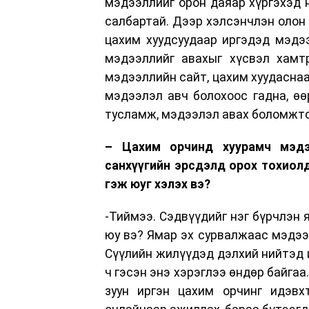
мэдээллийг орон даяар хүргэхэд 
салбартай. Дээр хэлсэнчлэн олон 
цахим хуудсуудаар иргэдэд мэдэ
мэдээллийг авахыг хүсвэл хамт
мэдээллийн сайт, цахим хуудаснаа
мэдээлэл авч болохоос гадна, өөр
тусламж, мэдээлэл авах боломжто
– Цахим орчинд хуурамч мэдээ
санхүүгийн эрсдэлд орох тохиолд
гэж юуг хэлэх вэ?
-Тиймээ. Сэдвүүдийг нэг бүрчлэн 
юу вэ? Ямар эх сурвалжаас мэдээл
Сүүлийн жилүүдэд дэлхий нийтэд 
ч гэсэн энэ хэрэглээ өндөр байгаа
зуун иргэн цахим орчинг идэвх