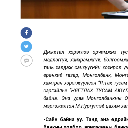
Дижитал хэрэглээ эрчимжих тус
мэдлэггүй, хайхрамжгүй, болгоомж
тань халдаж санхүүгийн хохирол у
ерөнхий газар, Монголбанк, Мон
хамтран хэрэгжүүлсэн “Ятгах тусам
сэргийлье “НЯГТЛАХ ТУСАМ АЮУЛГ
байна. Энэ удаа Монголбанкны О
мэргэжилтэн М.Нургултэй цахим хал
-Сайн байна уу. Танд энэ өдрий
банкны холбоо, арилжааны банку