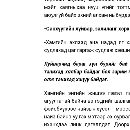
мэйл хаягныхаа нууц үгийг тогт
аюулгүй байх эхний алхам нь бүрд
-Санхүүгийн луйвар, залиланг хэр
-Хамгийн эхлээд энэ надад яг х
судлахад цаг гаргаж судлаж хэвши
Луйварчид бараг хүн бүрийг бай
танихад хялбар байдаг бол зарим 
олж танихад хэцүү байдаг.
Хамгийн энгийн жишээ гэвэл т
агуулгатай байна вэ гэдгийг шалг
фэйсбүүкээс найзын хүсэлт, мэссэ
найз байна уу гэх мэтээр эх сурв
ихэнхдээ линк дагалддаг. Доорх