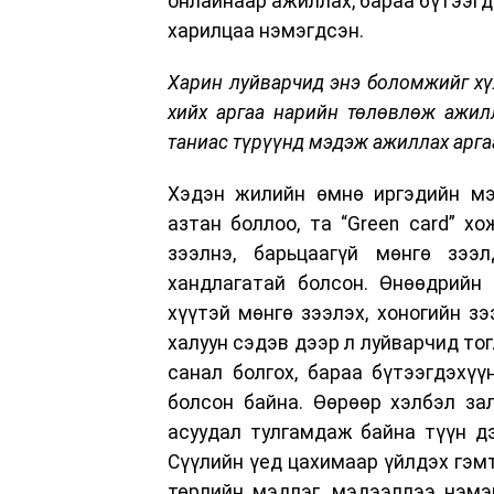
онлайнаар ажиллах, бараа бүтээгд
харилцаа нэмэгдсэн.
Харин луйварчид энэ боломжийг хү
хийх аргаа нарийн төлөвлөж ажилл
таниас түрүүнд мэдэж ажиллах аргаа
Хэдэн жилийн өмнө иргэдийн мэ
азтан боллоо, та “Green card” х
зээлнэ, барьцаагүй мөнгө зээ
хандлагатай болсон. Өнөөдрийн 
хүүтэй мөнгө зээлэх, хоногийн зэ
халуун сэдэв дээр л луйварчид то
санал болгох, бараа бүтээгдэхүү
болсон байна. Өөрөөр хэлбэл за
асуудал тулгамдаж байна түүн дэ
Сүүлийн үед цахимаар үйлдэх гэмт
төрлийн мэдлэг, мэдээллээ нэмэг