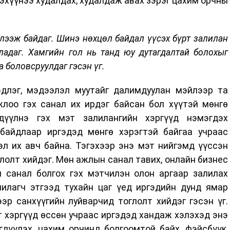
эхүүнээ худалдах, худалдаж авах зэрэг цахим орчны
лээж байдаг. Шинэ нөхцөл байдал үүсэх бүрт залилан
адаг. Хамгийн гол нь танд юу дутагдалтай болохыг
 боловсруулдаг гэсэн үг.
длэг, мэдээлэл муутайг далимдуулан мэйлээр та
ожлоо гэх санал их ирдэг байсан бол хүүтэй мөнгө
лдүүлнэ гэх мэт залилангийн хэргүүд нэмэгдэх
байдлаар иргэдэд мөнгө хэрэгтэй байгаа учраас
эл их авч байна. Тэгэхээр энэ мэт нийгэмд үүссэн
глолт хийдэг. Мөн ажлын санал тавих, онлайн бизнес
н санал болгох гэх мэтчилэн олон аргаар залилах
лилагч этгээд тухайн цаг үед иргэдийн дунд ямар
эр санхүүгийн луйварчид тоглолт хийдэг гэсэн үг.
 хэргүүд өссөн учраас иргэдэд хандаж хэлэхэд энэ
дүүлэх, цахим орчинд болгоомтой байх, фэйсбүүк,