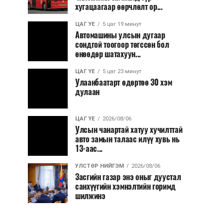
хугацаагаар өөрчлөлт ор...
ЦАГ ҮЕ
5 цаг 19 минут
Автомашины улсын дугаар
сондгой тоогоор төгссөн бол
өнөөдөр шатахуун...
ЦАГ ҮЕ
5 цаг 23 минут
Улаанбаатарт өдөртөө 30 хэм
дулаан
ЦАГ ҮЕ
2026/08/06
Улсын чанартай хатуу хучилттай
авто замын талаас илүү хувь нь
13-аас...
УЛСТӨР НИЙГЭМ
2026/08/06
Засгийн газар энэ оныг дуустал
санхүүгийн хэмнэлтийн горимд
шилжинэ