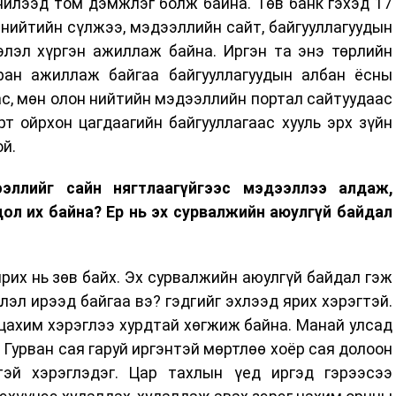
нилээд том дэмжлэг болж байна. Төв банк гэхэд 17
нийтийн сүлжээ, мэдээллийн сайт, байгууллагуудын
элэл хүргэн ажиллаж байна. Иргэн та энэ төрлийн
ран ажиллаж байгаа байгууллагуудын албан ёсны
с, мөн олон нийтийн мэдээллийн портал сайтуудаас
т ойрхон цагдаагийн байгууллагаас хууль эрх зүйн
й.
ллийг сайн нягтлаагүйгээс мэдээллээ алдаж,
ол их байна? Ер нь эх сурвалжийн аюулгүй байдал
ярих нь зөв байх. Эх сурвалжийн аюулгүй байдал гэж
эл ирээд байгаа вэ? гэдгийг эхлээд ярих хэрэгтэй.
цахим хэрэглээ хурдтай хөгжиж байна. Манай улсад
. Гурван сая гаруй иргэнтэй мөртлөө хоёр сая долоон
тэй хэрэглэдэг. Цар тахлын үед иргэд гэрээсээ