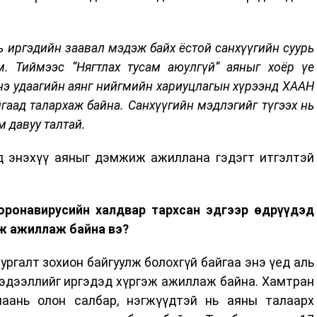
ь иргэдийн заавал мэдэж байх ёстой санхүүгийн суурь
. Тиймээс “Нягтлах тусам аюулгүй” аяныг хоёр үе
нэ удаагийн аянг нийгмийн хариуцлагын хүрээнд ХААН
аад талархаж байна. Санхүүгийн мэдлэгийг түгээх нь
 давуу талтай.
 энэхүү аяныг дэмжиж ажиллана гэдэгт итгэлтэй
оронавирусийн халдвар тархсан эдгээр өдрүүдэд
эж ажиллаж байна вэ?
сургалт зохион байгуулж болохгүй байгаа энэ үед аль
эдээллийг иргэдэд хүргэж ажиллаж байна. Хамтран
маань олон салбар, нэгжүүдтэй нь аяны талаарх