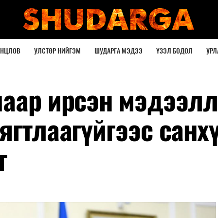
ОНЦЛОВ
УЛСТӨР НИЙГЭМ
ШУДАРГА МЭДЭЭ
ҮЗЭЛ БОДОЛ
УРЛ
маар ирсэн мэдээл
ягтлаагүйгээс санх
г