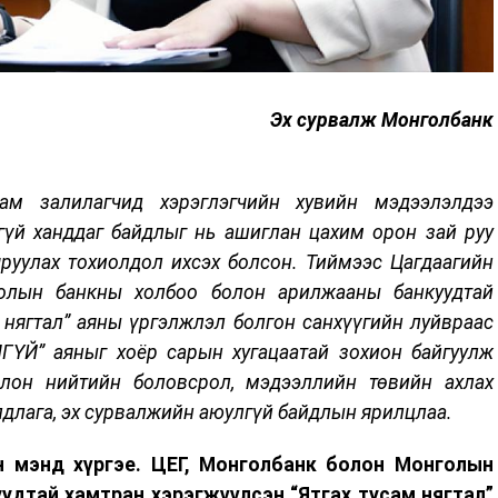
Эх сурвалж Монголбанк
ам залилагчид хэрэглэгчийн хувийн мэдээлэлдээ
гүй ханддаг байдлыг нь ашиглан цахим орон зай руу
чруулах тохиолдол ихсэх болсон. Тиймээс Цагдаагийн
голын банкны холбоо болон арилжааны банкуудтай
 нягтал” аяны үргэлжлэл болгон санхүүгийн луйвраас
ҮЙ” аяныг хоёр сарын хугацаатай зохион байгуулж
лон нийтийн боловсрол, мэдээллийн төвийн ахлах
длага, эх сурвалжийн аюулгүй байдлын ярилцлаа.
н мэнд хүргэе. ЦЕГ, Монголбанк болон Монголын
удтай хамтран хэрэгжүүлсэн “Ятгах тусам нягтал”