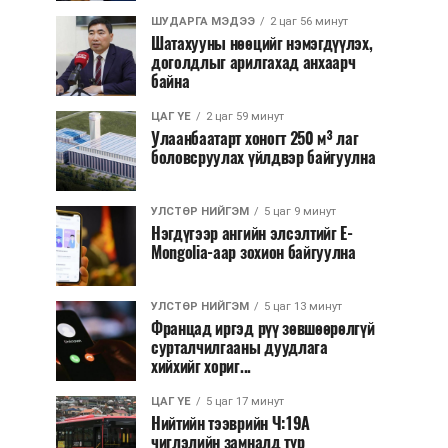
ШУДАРГА МЭДЭЭ
2 цаг 56 минут
Шатахууны нөөцийг нэмэгдүүлэх,
доголдлыг арилгахад анхаарч
байна
ЦАГ ҮЕ
2 цаг 59 минут
Улаанбаатарт хоногт 250 м³ лаг
боловсруулах үйлдвэр байгуулна
УЛСТӨР НИЙГЭМ
5 цаг 9 минут
Нэгдүгээр ангийн элсэлтийг E-
Mongolia-аар зохион байгуулна
УЛСТӨР НИЙГЭМ
5 цаг 13 минут
Францад иргэд рүү зөвшөөрөлгүй
сурталчилгааны дуудлага
хийхийг хориг...
ЦАГ ҮЕ
5 цаг 17 минут
Нийтийн тээврийн Ч:19А
чиглэлийн замналд түр