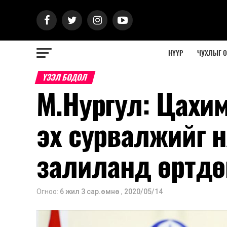
НҮҮР
ЧУХЛЫГ 
ҮЗЭЛ БОДОЛ
М.Нургул: Цахи
эх сурвалжийг н
залиланд өртдө
Огноо:
6 жил 3 сар.өмнө
,
2020/05/14