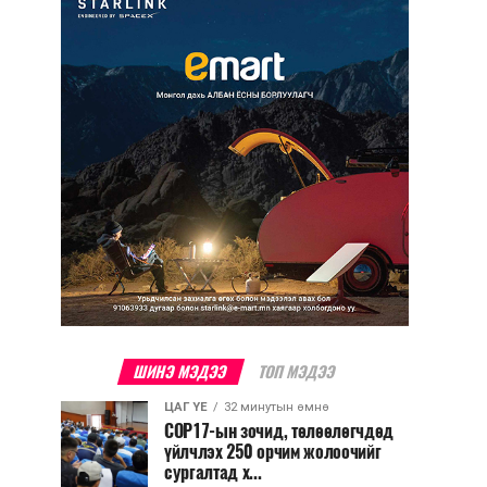
ШИНЭ МЭДЭЭ
ТОП МЭДЭЭ
ЦАГ ҮЕ
32 минутын өмнө
COP17-ын зочид, төлөөлөгчдөд
үйлчлэх 250 орчим жолоочийг
сургалтад х...