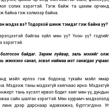
мол солих хэрэгтэй. Тэгж байж та цахим орчинд
эж байна гэж хэлмээр байна.
хэн мэдэх вэ? Тодорхой шинж тэмдэг гэж байна уу?
эрэгцээтэй байгаа зүйл мөн үү? Үнэн үү? гэдгийг
х хэрэгтэй.
 болгосон байдаг. Зарим луйвар, заль мэхийг олж
нь жинхэнэ санал, эсвэл наймаа мэт санагдах учраас
анд мэйл ирлээ гэж бодоход тухайн мэйл ямар
ана. Мэдээж таны мэдэхгүй хаягнаас ирнэ. Мэдэхгүй
нжерт тань хүсэлт ирвэл бодит хаяг мөн үү, дундын
алжаа сайн шалгах хэрэгтэй. Мөн хуурамч мэдээлэлд
 линк дээр дарснаар идэвхижнэ, бүртгэгдэнэ. Уг