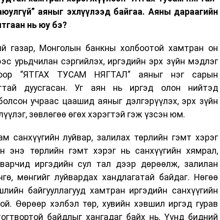
аюулгүй” аяныг эхлүүлээд байгаа. Аяны дараагийн
тгаан нь юу бэ?
ий газар, Монголын банкны холбоотой хамтран он
эс урьдчилан сэргийлэх, иргэдийн эрх зүйн мэдлэг
гоор “ЯТГАХ ТУСАМ НЯГТАЛ” аяныг нэг сарын
ттай дуусгасан. Уг аян нь иргэд олон нийтэд
болсон учраас цаашид аяныг дэлгэрүүлэх, эрх зүйн
үүлэг, зөвлөгөө өгөх хэрэгтэй гэж үзсэн юм.
м санхүүгийн луйвар, залилах төрлийн гэмт хэрэг
н энэ төрлийн гэмт хэрэг нь санхүүгийн хямрал,
варчид иргэдийн сул тал дээр дөрөөлж, залилан
гө, мөнгийг луйвардах хандлагатай байдаг. Нөгөө
шлийн байгууллагууд хамтран иргэдийн санхүүгийн
ой. Өөрөөр хэлбэл төр, хувийн хэвшил иргэд гурав
огтвортой байдлыг хангадаг байх нь. Үүнд бидний