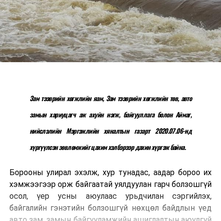
Зам тээврийн хөгжлийн яам, Зам тээврийн хөгжлийн төв, авто
замын хариуцагч аж ахуйн нэгж, байгууллага болон Аймаг,
нийслэлийн Мэргэжлийн хяналтын газарт 2020.07.06-нд
хүргүүлсэн зөвлөмжийг цахим хэлбэрээр дахин хүргэж байна.
Борооны улирал эхэлж, хур тунадас, аадар бороо их
хэмжээгээр орж байгаатай уялдуулан гарч болзошгүй
осол, үер усны аюулаас урьдчилан сэргийлэх,
байгалийн гэнэтийн болзошгүй нөхцөл байдлын үед
авто зам, замын байгууламжийн ашиглалтын аюулгүй