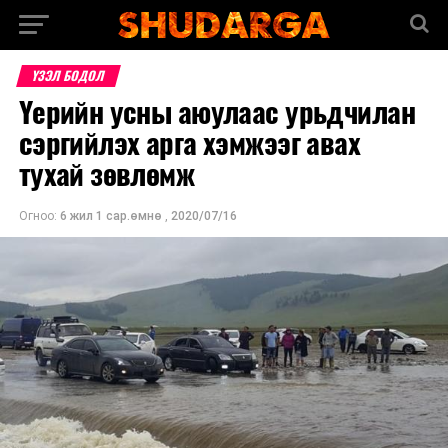
ҮЗЭЛ БОДОЛ
Үерийн усны аюулаас урьдчилан
сэргийлэх арга хэмжээг авах
тухай зөвлөмж
Огноо:
6 жил 1 сар.өмнө
,
2020/07/16