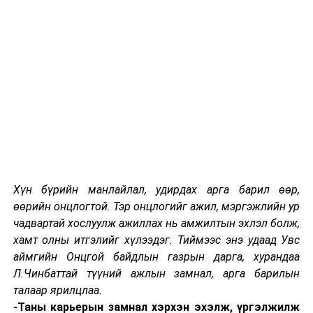
ажиллах;
Хариуцагч байгууллага авто зам, замын
байгууламж, үерийн хамгаалалтын байгууламж,
техник, хэрэгслийн ашиглалтын байдалд үзлэг
шалгалтыг тогтмол хийж, ус зайлуулах
байгууламжийг байнга бэлэн байлгах, гүүрийн
тулгуур орчмын болон хоолойн орох гарах
амсрын чулуун бэхэлгээний бүрэн бүтэн
байдлыг хянах, сэргээн засварлах, цэвэрлэх,
гольдиролыг хэвийн байдалд оруулан
шулуутгах, замын шуудууг сэргэх, уулын
Хүн бүрийн манлайлал, удирдах арга барил өөр,
гадаргуугийн ус залах, гуу жалга, ус нэвтрүүлэх
өөрийн онцлогтой. Тэр онцлогийг ажил, мэргэжлийн ур
суваг, шуудуу, хоолойн хог хаягдал цэвэрлэх
чадвартай хослуулж ажиллах нь амжилтын эхлэл болж,
ажлыг шуурхай зохион байгуулах зэрэг
хамт олны итгэлийг хүлээдэг. Тиймээс энэ удаад Увс
урьдчилан сэргийлэх засвар, арчлалтын ажлыг
аймгийн Онцгой байдлын газрын дарга, хурандаа
тогтоосон хугацаанд гүйцэтгэх;
Л.Чинбаттай түүний ажлын замнал, арга барилын
Суурин газарт үерийн аюулд өртөж болзошгүй
талаар ярилцлаа.
аюултай бүс болох үерийн усны зам, голын
-Таны карьерын замнал хэрхэн эхэлж, үргэлжилж