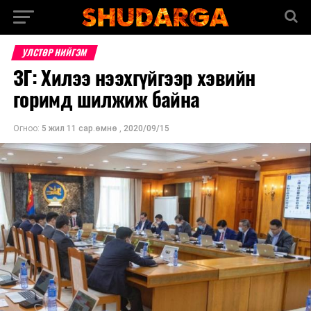
УЛСТӨР НИЙГЭМ
ЗГ: Хилээ нээхгүйгээр хэвийн
горимд шилжиж байна
Огноо:
5 жил 11 сар.өмнө
,
2020/09/15