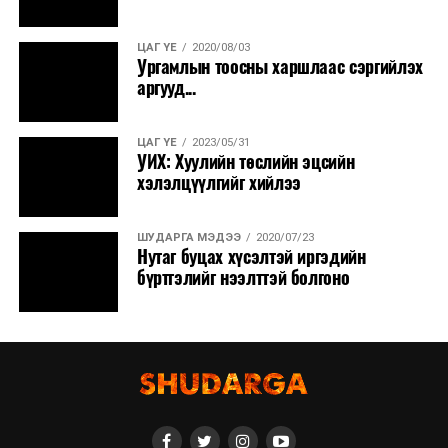
ЦАГ ҮЕ
2020/08/03
Ургамлын тоосны харшлаас сэргийлэх
аргууд...
ЦАГ ҮЕ
2023/05/31
УИХ: Хуулийн төслийн эцсийн
хэлэлцүүлгийг хийлээ
ШУДАРГА МЭДЭЭ
2020/07/23
Нутаг буцах хүсэлтэй иргэдийн
бүртгэлийг нээлттэй болгоно