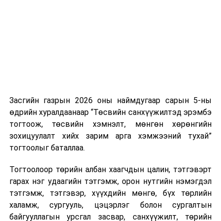
нэгжийг 375 мянга хүртэлх еврогоор торгох
боломжтой. Харин хэрэглэгч өөрөө зөвшөөрсөн,
эсвэл тухайн компанитай өмнө нь гэрээний
харилцаатай бөгөөд шинэ үйлчилгээ санал болгож
буй тохиолдолд хориг үйлчлэхгүй. Иргэд
зөвшөөрөлгүй дуудлагын талаар төрийн цахим
хуудсаар мэдээлэх боломжтой.
Засгийн газрын 2026 оны наймдугаар сарын 5-ны
Шинэ хууль Францын зах зээлд үйлчилдэг гадаадын
өдрийн хуралдаанаар “Төсвийн санхүүжилтэд эрэмбэ
дуудлагын төвүүдэд нөлөөлөхөөр байна. Тухайлбал,
тогтоож, төсвийн хэмнэлт, мөнгөн хөрөнгийн
Мароккогийн дуудлагын төвүүдийн орлогын 80 гаруй
зохицуулалт хийх зарим арга хэмжээний тухай”
хувь Францын зах зээлээс бүрддэг бөгөөд тус улсын
тогтоолыг баталлаа.
40–50 мянган ажлын байр эрсдэлд орж болзошгүйг
Мароккогийн хөдөлмөр эрхлэлтийн сайд мэдэгджээ.
Тогтоолоор төрийн албан хаагчдын цалин, тэтгэвэрт
гарах нэг удаагийн тэтгэмж, орон нутгийн нэмэгдэл
тэтгэмж, тэтгэвэр, хүүхдийн мөнгө, бүх төрлийн
халамж, сургууль, цэцэрлэг болон сургалтын
байгууллагын урсгал засвар, санхүүжилт, төрийн