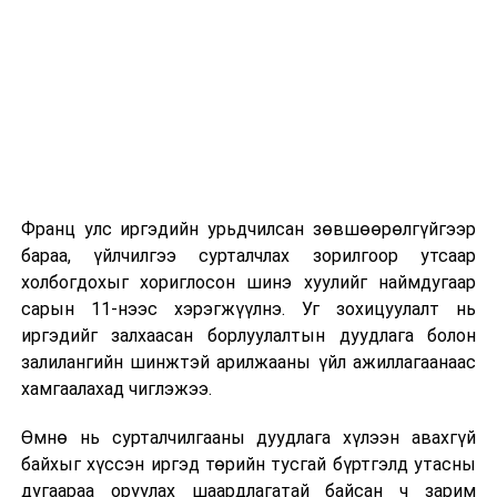
2026 оны 9 дүгээр сарын 1-нээс цахимаар
эхэлнэ.
2026 оны 9 дүгээр сарын 14-нөөс танхимаар
үргэлжилнэ.
Оюутны дотуур байр
Франц улс иргэдийн урьдчилсан зөвшөөрөлгүйгээр
2026 оны 9 дүгээр сарын 13-наас оюутнуудыг
бараа, үйлчилгээ сурталчлах зорилгоор утсаар
дотуур байранд оруулж эхэлнэ.
холбогдохыг хориглосон шинэ хуулийг наймдугаар
Сургууль, цэцэрлэгийн үйл ажиллагааны
сарын 11-нээс хэрэгжүүлнэ. Уг зохицуулалт нь
зохицуулалт
иргэдийг залхаасан борлуулалтын дуудлага болон
залилангийн шинжтэй арилжааны үйл ажиллагаанаас
2026 оны 8 дугаар сарын 17–28-ны өдрүүдэд
хамгаалахад чиглэжээ.
нийслэлийн бүх сургууль, цэцэрлэгт ажлын
Өмнө нь сурталчилгааны дуудлага хүлээн авахгүй
байранд элсэлт, бүртгэл болон бусад аливаа
байхыг хүссэн иргэд төрийн тусгай бүртгэлд утасны
арга хэмжээ зохион байгуулахгүй болно.
дугаараа оруулах шаардлагатай байсан ч зарим