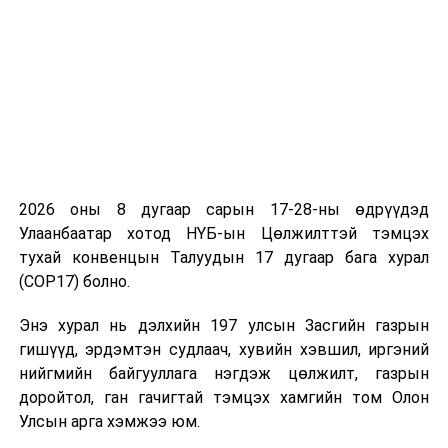
сургалтын үйл ажиллагааг 2020 оны 09 дүгээр сарын
21-ний өдрөөс эхлэн хэвийн горимд шилжүүллээ.
Мөн хоёр настай хүүхдүүдийг хамран сургах тойргийн
дагуу цэцэрлэг болон бусад зөвшөөрөгдсөн хүүхэд
харах үйлчилгээнд ялгаварлалгүйгээр хамруулахыг
холбогдох байгуулагуудад үүрэг болголоо.
Соёл урлаг, олон нийтийн арга хэмжээ, худалдаа,
үйлдвэрлэл, нийтийн үзвэр үйлчилгээний газруудын
2026 оны 8 дугаар сарын 17-28-ны өдрүүдэд
үйл ажиллагааг 2020 оны 09 дүгээр сарын 16-ны
Улаанбаатар хотод НҮБ-ын Цөлжилттэй тэмцэх
өдрөөс мөн хэвийн горимд шилжүүллээ. Цар тахлаас
тухай конвенцын Талуудын 17 дугаар бага хурал
урьдчилан сэргийлээх, ариутгал
(COP17) болно.
халдваргүйжүүлэлтийг заавар зөвлөмжийн дагуу
тухайн засаг захиргаа нутаг дэвсгэрийн хэмжээнд
Энэ хурал нь дэлхийн 197 улсын Засгийн газрын
тогтмол зохион байгуулж, мэргэжлийн
гишүүд, эрдэмтэн судлаач, хувийн хэвшил, иргэний
байгууллагуудтай хамтран хяналт тавьж ажиллахыг
нийгмийн байгууллага нэгдэж цөлжилт, газрын
аймаг нийслэлийн Засаг дарга нарт үүрэг болголоо.
доройтол, ган гачигтай тэмцэх хамгийн том Олон
Харин агаарын болон, автотээврийн төмөр замын
Улсын арга хэмжээ юм.
хилийн боомтуудын нэвтрэх хөдөлгөөнийг