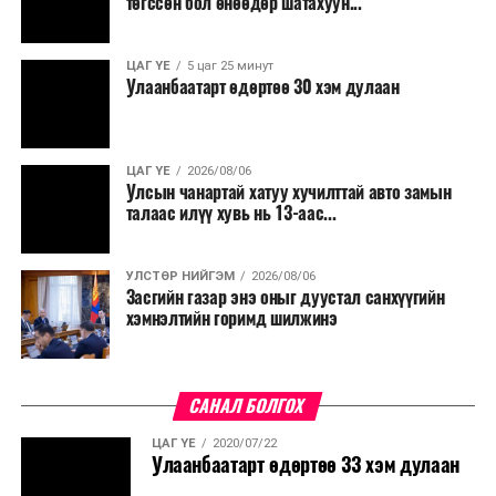
төгссөн бол өнөөдөр шатахуун...
салбар бүрдээ урсгал зардлыг 20 хувиар бууруулах,
нөхөн томилгоо хийхгүй байх, аялал, амралт, зугаалга,
ЦАГ ҮЕ
5 цаг 25 минут
хамт олны урлаг, спортын арга хэмжээг зохион
Улаанбаатарт өдөртөө 30 хэм дулаан
байгуулахгүй байх, төрийн албанд шинэ орон тоо бий
болгохгүй байх, эрчим хүчний хэрэглээг хэмнэх, хурал,
сургалтыг цахим хэлбэрт шилжүүлэх, төрийн албан
ЦАГ ҮЕ
2026/08/06
хаагчдыг зарим өдрүүдэд цахимаар ажиллуулах арга
Улсын чанартай хатуу хучилттай авто замын
хэмжээг үргэлжлүүлэхийг үүрэг болголоо.
талаас илүү хувь нь 13-аас...
Төсвийн сахилга бат сайжирч, эдийн засгийн нөхцөл
УЛСТӨР НИЙГЭМ
2026/08/06
байдал хэвийн болсон тохиолдолд эдгээр
Засгийн газар энэ оныг дуустал санхүүгийн
хязгаарлалтыг үе шаттайгаар сулруулах юм.
хэмнэлтийн горимд шилжинэ
САНАЛ БОЛГОХ
ЦАГ ҮЕ
2020/07/22
Улаанбаатарт өдөртөө 33 хэм дулаан