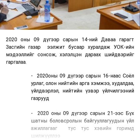
2020 оны 09 дүгээр сарын 14-ний Даваа гарагт
Засгийн газар ээлжит бусаар хуралдаж УОК-ийн
мэдээллийг сонсож, хэлэлцэн дараах шийдвэрийг
гаргалаа.
- 2020оны 09 дүгээр сарын 16-наас Соёл
урлаг, олон нийтийн арга хэмжээ, худалдаа,
үйлдвэрлэл, нийтийн үзвэр үйлчилгээний
газрууд
- 2020 оны 09 дүгээр сарын 21-ээс Бүх
шатны боловсролын байгууллагуудын үйл
ажиллагааг тус тус хэвийн горимд
шилжүүллээ