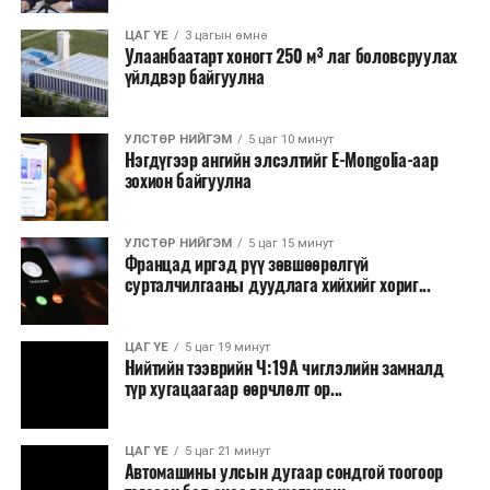
Зайлшгүй шаардлагагүй тоног төхөөрөмж,
ЦАГ ҮЕ
3 цагын өмнө
тавилга, автомашин худалдан авах;
Улаанбаатарт хоногт 250 м³ лаг боловсруулах
үйлдвэр байгуулна
Батлан хамгаалах, хууль зүйн салбараас бусад
сургалт, дадлага;
УЛСТӨР НИЙГЭМ
5 цаг 10 минут
Хуулиар заавал мэдээлэхээс бусад кино,
Нэгдүгээр ангийн элсэлтийг E-Mongolia-аар
контент, хэвлэлийн зардал;
зохион байгуулна
Заавал олгохоос бусад тэтгэмж, урамшуулал.
УЛСТӨР НИЙГЭМ
5 цаг 15 минут
Санхүүгийн хэмнэлтийн горимыг 2026 оны
Францад иргэд рүү зөвшөөрөлгүй
арванхоёрдугаар сарын 31 хүртэл мөрдөнө. Харин
сурталчилгааны дуудлага хийхийг хориг...
эрүүл мэндийн салбар уг хэмнэлтийн горимд
хамрагдахгүй бөгөөд цэцэрлэг, сургуулийн хүүхдийн
ЦАГ ҮЕ
5 цаг 19 минут
эрт илрүүлэг, вакцинжуулалт, томуу, томуу төст
Нийтийн тээврийн Ч:19А чиглэлийн замналд
өвчний эсрэг арга хэмжээ зэрэг зайлшгүй
түр хугацаагаар өөрчлөлт ор...
шаардлагатай ажлууд төлөвлөгөөний дагуу
үргэлжилнэ гэж Ерөнхий сайд Н.Учрал онцоллоо.
ЦАГ ҮЕ
5 цаг 21 минут
Автомашины улсын дугаар сондгой тоогоор
Мөн бүх шатны төсвийн ерөнхийлөн захирагч нарт