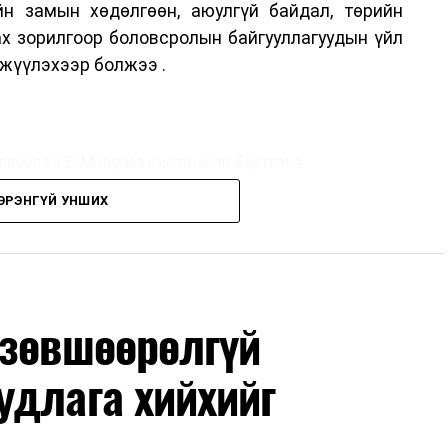
н замын хөдөлгөөн, аюулгүй байдал, төрийн
ах зорилгоор боловсролын байгууллагуудын үйл
жүүлэхээр болжээ .
дрүүдэд E-Mongolia системээр бүртгэнэ.
ЭРЭНГҮЙ УНШИХ
дрүүдэд E-Mongolia системээр бүртгэнэ.
гийн баг сургуулиуд дээр ажиллахгүй.
 зөвшөөрөлгүй
удлага хийхийг
маар эхэлнэ.
нхимаар үргэлжилнэ.