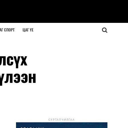
АГ СПОРТ
ЦАГ ҮЕ
лсүх
үлээн
СУРТАЛЧИЛГАА