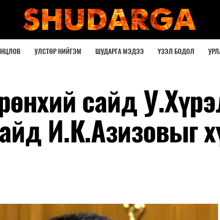
ОНЦЛОВ
УЛСТӨР НИЙГЭМ
ШУДАРГА МЭДЭЭ
ҮЗЭЛ БОДОЛ
УРЛ
рөнхий сайд У.Хүрэ
айд И.К.Азизовыг х