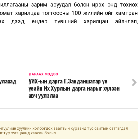
иллагааны зарим асуудал болон ирэх онд тохиох
ломат харилцаа тогтоосны 100 жилийн ойг хамтран
лэх дээд, өндөр түвшний харилцан айлчлал,
ДАРААХ МЭДЭЭ
уулахад
УИХ-ын дарга Г.Занданшатар үе
үеийн Их Хурлын дарга нарыг хүлээн
авч уулзлаа
гуулийн хуулийн холбогдох заалтын хүрээнд тус сайтын сэтгэгдэл
йг түр хугацаанд хаасан болно.