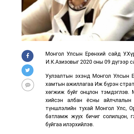
Монгол Улсын Ерөнхий сайд У.Хү
И.К.Азизовыг 2020 оны 09 дүгээр с
Уулзалтын эхэнд Монгол Улсын Е
хамтын ажиллагаа Иж бүрэн страт
хөгжиж буйг онцлон тэмдэглэв. 
хийсэн албан ёсны айлчлалын 
түншлэлийн тухай Монгол Улс, О
батламж жуух бичиг солилцон, г
буйгаа илэрхийлэв.