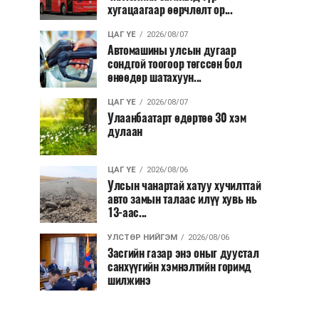
хугацаагаар өөрчлөлт ор...
ЦАГ ҮЕ
2026/08/07
Автомашины улсын дугаар
сондгой тоогоор төгссөн бол
өнөөдөр шатахуун...
ЦАГ ҮЕ
2026/08/07
Улаанбаатарт өдөртөө 30 хэм
дулаан
ЦАГ ҮЕ
2026/08/06
Улсын чанартай хатуу хучилттай
авто замын талаас илүү хувь нь
13-аас...
УЛСТӨР НИЙГЭМ
2026/08/06
Засгийн газар энэ оныг дуустал
санхүүгийн хэмнэлтийн горимд
шилжинэ