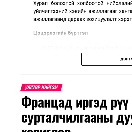
Хурал болохтой холбоотой нийслэлий
үйлчилгээний хэвийн ажиллагааг ханг
ажиллагаанд дараах зохицуулалт хэрэг
Цэцэрлэгийн бүртгэл
2026 оны 8 дугаар сарын 10–23-ны ө
Нэгдүгээр ангийн элсэлт
ДЭЛГ
2026 оны 8 дугаар сарын 17–28-ны ө
Энэ хугацаанд хүүхэд бүртгэх дэмжлэ
УЛСТӨР НИЙГЭМ
Францад иргэд рүү
Их, дээд сургуулийн хичээл
сурталчилгааны ду
2026 оны 9 дүгээр сарын 1-нээс цахи
2026 оны 9 дүгээр сарын 14-нөөс та
хориглов