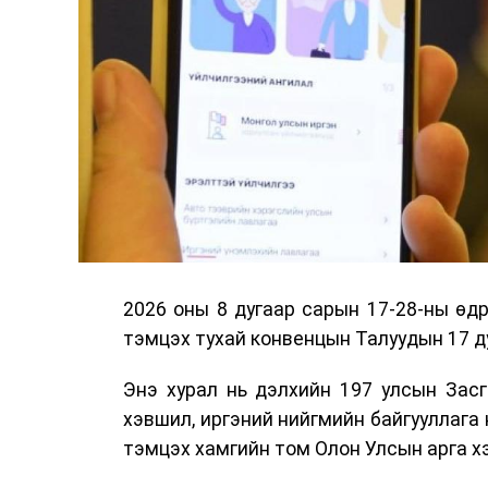
2026 оны 8 дугаар сарын 17-28-ны ө
тэмцэх тухай конвенцын Талуудын 17 ду
Энэ хурал нь дэлхийн 197 улсын Засг
хэвшил, иргэний нийгмийн байгууллага 
тэмцэх хамгийн том Олон Улсын арга 