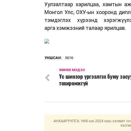
Уулзалтаар харилцаа, хамтын аж
Монгол Улс, ОХУ-ын хооронд дип
тэмдэглэх хүрээнд хэрэгжүү
арга хэмжээний талаар ярилцав.
УНШСАН:
3616
ӨМНӨХ МЭДЭЭ
Үс шинээр үргээлгэх буюу зас
тохиромжгүй
АНХААРУУЛГА: УИХ-ын 2024 оны ээлжит сон
хэсги