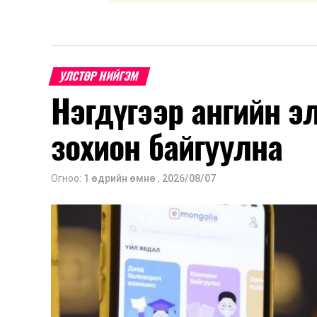
УЛСТӨР НИЙГЭМ
Нэгдүгээр ангийн э
зохион байгуулна
Огноо:
1 өдрийн өмнө
,
2026/08/07