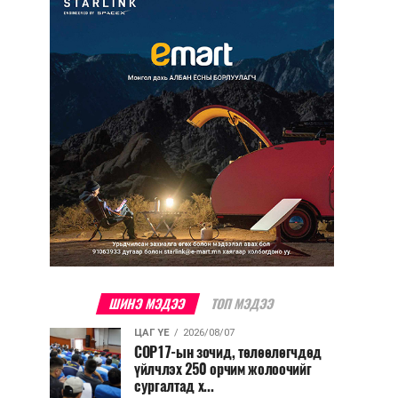
ШИНЭ МЭДЭЭ
ТОП МЭДЭЭ
ЦАГ ҮЕ
2026/08/07
COP17-ын зочид, төлөөлөгчдөд
үйлчлэх 250 орчим жолоочийг
сургалтад х...