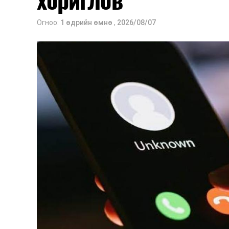
Оюутны дотуур байр
Огноо:
1 өдрийн өмнө
,
2026/08/07
2026 оны 9 дүгээр сарын 13-наас ою
Сургууль, цэцэрлэгийн үйл ажиллагаа
2026 оны 8 дугаар сарын 17–28-ны 
байранд элсэлт, бүртгэл болон бусад