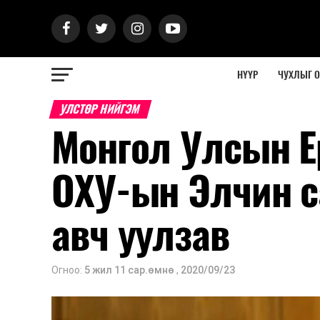
НҮҮР
ЧУХЛЫГ 
УЛСТӨР НИЙГЭМ
Монгол Улсын Е
ОХУ-ын Элчин с
авч уулзав
Огноо:
5 жил 11 сар.өмнө
,
2020/09/23