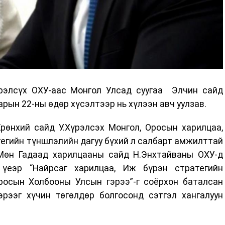
рэлсүх ОХУ-аас Монгол Улсад суугаа Элчин сайд
арын 22-ны өдөр хүсэлтээр нь хүлээн авч уулзав.
рөнхий сайд У.Хүрэлсэх Монгол, Оросын харилцаа,
егийн түншлэлийн дагуу бүхий л салбарт амжилттай
Мөн Гадаад харилцааны сайд Н.Энхтайваны ОХУ-д
үеэр “Найрсаг харилцаа, Иж бүрэн стратегийн
росын Холбооны Улсын гэрээ”-г соёрхон баталсан
эрээг хүчин төгөлдөр болгосонд сэтгэл хангалуун