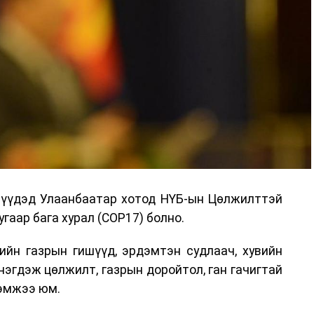
дрүүдэд Улаанбаатар хотод НҮБ-ын Цөлжилттэй
гаар бага хурал (COP17) болно.
ийн газрын гишүүд, эрдэмтэн судлаач, хувийн
нэгдэж цөлжилт, газрын доройтол, ган гачигтай
хэмжээ юм.