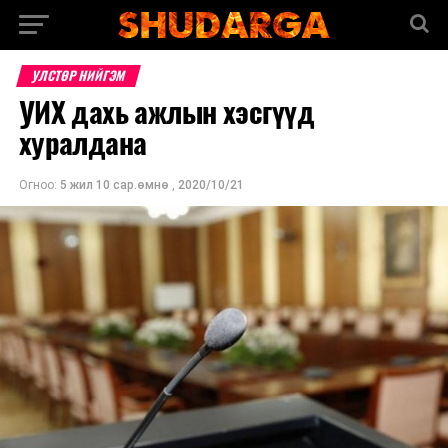
УЛСТӨР НИЙГЭМ
УИХ дахь ажлын хэсгүүд
хуралдана
Огноо:
5 жил 10 сар.өмнө
,
2020/10/21