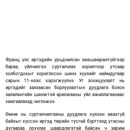
2026 оны 9 дүгээр сарын 1-нээс цахимаар
эхэлнэ.
2026 оны 9 дүгээр сарын 14-нөөс танхимаар
үргэлжилнэ.
Оюутны дотуур байр
Франц улс иргэдийн урьдчилсан зөвшөөрөлгүйгээр
2026 оны 9 дүгээр сарын 13-наас оюутнуудыг
бараа, үйлчилгээ сурталчлах зорилгоор утсаар
дотуур байранд оруулж эхэлнэ.
холбогдохыг хориглосон шинэ хуулийг наймдугаар
Сургууль, цэцэрлэгийн үйл ажиллагааны
сарын 11-нээс хэрэгжүүлнэ. Уг зохицуулалт нь
зохицуулалт
иргэдийг залхаасан борлуулалтын дуудлага болон
залилангийн шинжтэй арилжааны үйл ажиллагаанаас
2026 оны 8 дугаар сарын 17–28-ны өдрүүдэд
хамгаалахад чиглэжээ.
нийслэлийн бүх сургууль, цэцэрлэгт ажлын
Өмнө нь сурталчилгааны дуудлага хүлээн авахгүй
байранд элсэлт, бүртгэл болон бусад аливаа
байхыг хүссэн иргэд төрийн тусгай бүртгэлд утасны
арга хэмжээ зохион байгуулахгүй болно.
дугаараа оруулах шаардлагатай байсан ч зарим