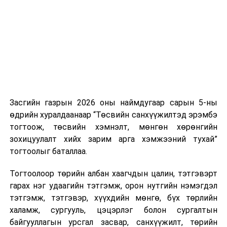
нэгжийг 375 мянга хүртэлх еврогоор торгох
боломжтой. Харин хэрэглэгч өөрөө зөвшөөрсөн,
эсвэл тухайн компанитай өмнө нь гэрээний
харилцаатай бөгөөд шинэ үйлчилгээ санал болгож
буй тохиолдолд хориг үйлчлэхгүй. Иргэд
зөвшөөрөлгүй дуудлагын талаар төрийн цахим
хуудсаар мэдээлэх боломжтой.
Засгийн газрын 2026 оны наймдугаар сарын 5-ны
Шинэ хууль Францын зах зээлд үйлчилдэг гадаадын
өдрийн хуралдаанаар “Төсвийн санхүүжилтэд эрэмбэ
дуудлагын төвүүдэд нөлөөлөхөөр байна. Тухайлбал,
тогтоож, төсвийн хэмнэлт, мөнгөн хөрөнгийн
Мароккогийн дуудлагын төвүүдийн орлогын 80 гаруй
зохицуулалт хийх зарим арга хэмжээний тухай”
хувь Францын зах зээлээс бүрддэг бөгөөд тус улсын
тогтоолыг баталлаа.
40–50 мянган ажлын байр эрсдэлд орж болзошгүйг
Мароккогийн хөдөлмөр эрхлэлтийн сайд мэдэгджээ.
Тогтоолоор төрийн албан хаагчдын цалин, тэтгэвэрт
гарах нэг удаагийн тэтгэмж, орон нутгийн нэмэгдэл
тэтгэмж, тэтгэвэр, хүүхдийн мөнгө, бүх төрлийн
халамж, сургууль, цэцэрлэг болон сургалтын
байгууллагын урсгал засвар, санхүүжилт, төрийн