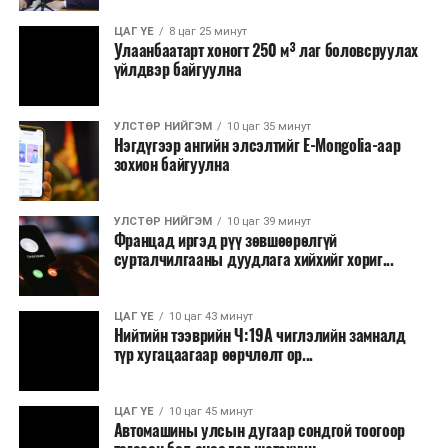
Зайлшгүй шаардлагагүй тоног төхөөрөмж,
ЦАГ ҮЕ
8 цаг 25 минут
тавилга, автомашин худалдан авах;
Улаанбаатарт хоногт 250 м³ лаг боловсруулах
үйлдвэр байгуулна
Батлан хамгаалах, хууль зүйн салбараас бусад
сургалт, дадлага;
УЛСТӨР НИЙГЭМ
10 цаг 35 минут
Хуулиар заавал мэдээлэхээс бусад кино,
Нэгдүгээр ангийн элсэлтийг E-Mongolia-аар
контент, хэвлэлийн зардал;
зохион байгуулна
Заавал олгохоос бусад тэтгэмж, урамшуулал.
УЛСТӨР НИЙГЭМ
10 цаг 39 минут
Санхүүгийн хэмнэлтийн горимыг 2026 оны
Францад иргэд рүү зөвшөөрөлгүй
арванхоёрдугаар сарын 31 хүртэл мөрдөнө. Харин
сурталчилгааны дуудлага хийхийг хориг...
эрүүл мэндийн салбар уг хэмнэлтийн горимд
хамрагдахгүй бөгөөд цэцэрлэг, сургуулийн хүүхдийн
ЦАГ ҮЕ
10 цаг 43 минут
эрт илрүүлэг, вакцинжуулалт, томуу, томуу төст
Нийтийн тээврийн Ч:19А чиглэлийн замналд
өвчний эсрэг арга хэмжээ зэрэг зайлшгүй
түр хугацаагаар өөрчлөлт ор...
шаардлагатай ажлууд төлөвлөгөөний дагуу
үргэлжилнэ гэж Ерөнхий сайд Н.Учрал онцоллоо.
ЦАГ ҮЕ
10 цаг 45 минут
Автомашины улсын дугаар сондгой тоогоор
Мөн бүх шатны төсвийн ерөнхийлөн захирагч нарт