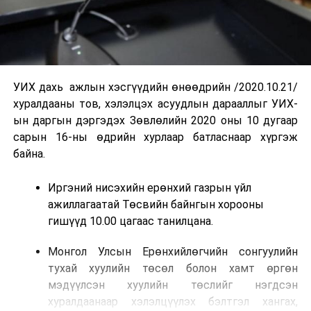
УИХ дахь ажлын хэсгүүдийн өнөөдрийн /2020.10.21/
хуралдааны тов, хэлэлцэх асуудлын дарааллыг УИХ-
ын даргын дэргэдэх Зөвлөлийн 2020 оны 10 дугаар
сарын 16-ны өдрийн хурлаар батласнаар хүргэж
байна.
Иргэний нисэхийн ерөнхий газрын үйл
ажиллагаатай Төсвийн байнгын хорооны
гишүүд 10.00 цагаас танилцана.
Монгол Улсын Ерөнхийлөгчийн сонгуулийн
тухай хуулийн төсөл болон хамт өргөн
мэдүүлсэн хуулийн төслийг нэгдсэн
хуралдаанаар хэлэлцүүлэх бэлтгэл хангах,