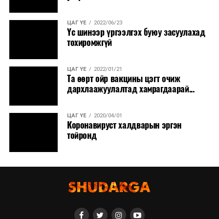
ЦАГ ҮЕ
2022/06/23
Үс шинээр үргээлгэх буюу засуулахад
тохиромжгүй
ЦАГ ҮЕ
2022/01/21
Та өөрт ойр вакцины цэгт очиж
дархлаажуулалтад хамрагдаарай...
ЦАГ ҮЕ
2020/04/01
Коронавируст халдварын эргэн
тойронд