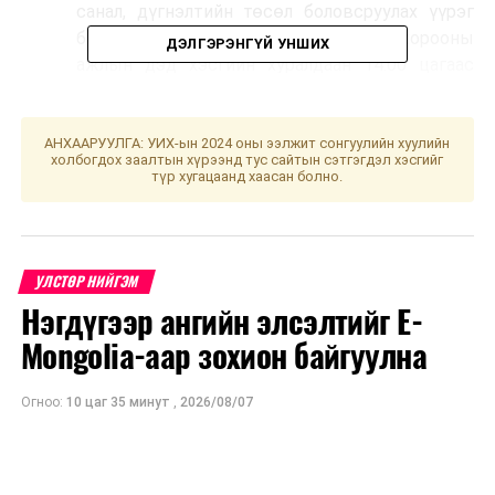
санал, дүгнэлтийн төсөл боловсруулах үүрэг
бүхий Төрийн байгуулалтын байнгын хорооны
ДЭЛГЭРЭНГҮЙ УНШИХ
ажлын дэд хэсгийн хуралдаан 14.00 цагаас
“Үндсэн хууль” танхимд.
АНХААРУУЛГА: УИХ-ын 2024 оны ээлжит сонгуулийн хуулийн
УНШСАН:
3282
холбогдох заалтын хүрээнд тус сайтын сэтгэгдэл хэсгийг
түр хугацаанд хаасан болно.
ДАРААХ МЭДЭЭ
Эм, эмнэлгийн хэрэглэгдэхүүний тухай хуулийн
шинэчилсэн найруулгын төслийг хэлэлцэхийг
дэмжлээ
УЛСТӨР НИЙГЭМ
ӨМНӨХ МЭДЭЭ
УИХ-ын байнгын хороодын хуралдаан болно
Нэгдүгээр ангийн элсэлтийг E-
Mongolia-аар зохион байгуулна
Огноо:
10 цаг 35 минут
,
2026/08/07