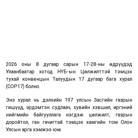
2026 оны 8 дугаар сарын 17-28-ны өдрүүдэд
Улаанбаатар хотод НҮБ-ын Цөлжилттэй тэмцэх
тухай конвенцын Талуудын 17 дугаар бага хурал
(COP17) болно.
Энэ хурал нь дэлхийн 197 улсын Засгийн газрын
гишүүд, эрдэмтэн судлаач, хувийн хэвшил, иргэний
нийгмийн байгууллага нэгдэж цөлжилт, газрын
доройтол, ган гачигтай тэмцэх хамгийн том Олон
Улсын арга хэмжээ юм.