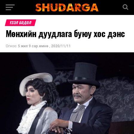
ҮЗЭЛ БОДОЛ
Мөнхийн дуудлага буюу хос дэнс
Огноо:
5 жил 9 сар.өмнө
,
2020/11/11