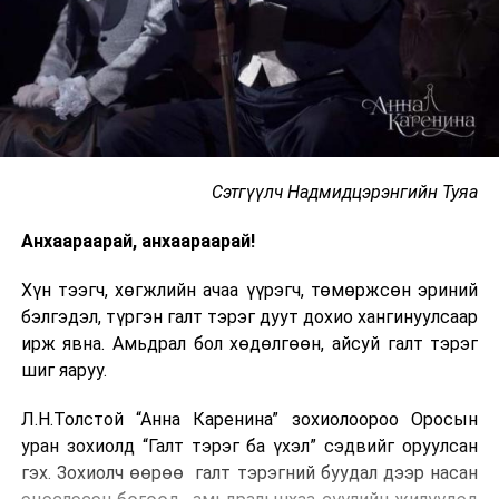
Сэтгүүлч Надмидцэрэнгийн Туяа
Анхаараарай, анхаараарай!
Хүн тээгч, хөгжлийн ачаа үүрэгч, төмөржсөн эриний
бэлгэдэл, түргэн галт тэрэг дуут дохио хангинуулсаар
ирж явна. Амьдрал бол хөдөлгөөн, айсуй галт тэрэг
шиг яаруу.
Л.Н.Толстой “Анна Каренина” зохиолоороо Оросын
уран зохиолд “Галт тэрэг ба үхэл” сэдвийг оруулсан
гэх. Зохиолч өөрөө галт тэрэгний буудал дээр насан