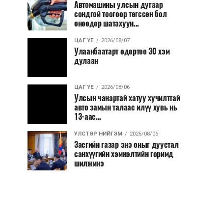
Автомашины улсын дугаар
сондгой тоогоор төгссөн бол
өнөөдөр шатахуун...
ЦАГ ҮЕ
2026/08/07
Улаанбаатарт өдөртөө 30 хэм
дулаан
ЦАГ ҮЕ
2026/08/06
Улсын чанартай хатуу хучилттай
авто замын талаас илүү хувь нь
13-аас...
УЛСТӨР НИЙГЭМ
2026/08/06
Засгийн газар энэ оныг дуустал
санхүүгийн хэмнэлтийн горимд
шилжинэ