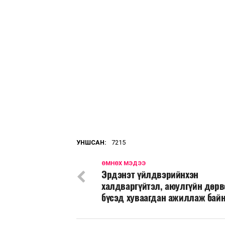
УНШСАН:
7215
ӨМНӨХ МЭДЭЭ
Эрдэнэт үйлдвэрийнхэн
халдваргүйтэл, аюулгүйн дөрв
бүсэд хуваагдан ажиллаж бай