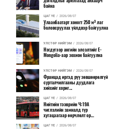
доголдлыг арилгахад анхаарч
байна
ЦАГ ҮЕ
2026/08/07
Улаанбаатарт хоногт 250 м³ лаг
боловсруулах үйлдвэр байгуулна
УЛСТӨР НИЙГЭМ
2026/08/07
Нэгдүгээр ангийн элсэлтийг E-
Mongolia-аар зохион байгуулна
УЛСТӨР НИЙГЭМ
2026/08/07
Францад иргэд рүү зөвшөөрөлгүй
сурталчилгааны дуудлага
хийхийг хориг...
ЦАГ ҮЕ
2026/08/07
Нийтийн тээврийн Ч:19А
чиглэлийн замналд түр
хугацаагаар өөрчлөлт ор...
ЦАГ ҮЕ
2026/08/07