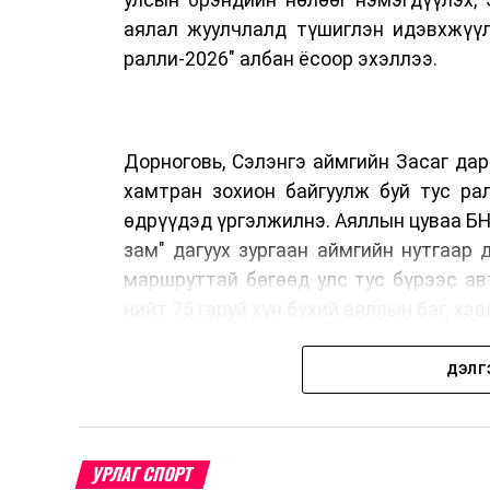
аялал жуулчлалд түшиглэн идэвхжүү
ралли-2026" албан ёсоор эхэллээ.
Дорноговь, Сэлэнгэ аймгийн Засаг да
хамтран зохион байгуулж буй тус ра
өдрүүдэд үргэлжилнэ. Аяллын цуваа БН
зам" дагуух зургаан аймгийн нутгаар
маршруттай бөгөөд улс тус бүрээс а
нийт 75 гаруй хүн бүхий аяллын баг, х
ДЭЛГ
Тус автомашинтай брэнд аяллыг зохи
жуулчлалын сайд нарын 2025 онд Да
гаргасан бөгөөд энэхүү санаачилгы
УРЛАГ СПОРТ