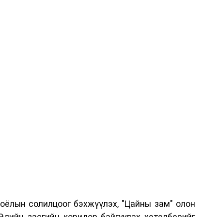
соёлын солилцоог бэхжүүлэх, "Цайны зам" олон
Эдийн засгийн коридор байгуулах хөтөлбөрийг