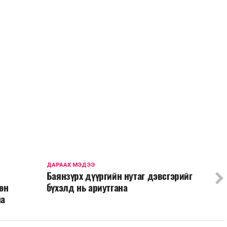
ДАРААХ МЭДЭЭ
Баянзүрх дүүргийн нутаг дэвсгэрийг
өн
бүхэлд нь ариутгана
на