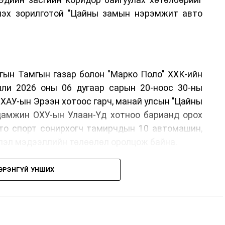
лэх зорилготой "Цайны замын нэрэмжит авто
ргын Тамгын газар болон "Марко Поло" ХХК-ийн
лли 2026 оны 06 дугаар сарын 20-ноос 30-ны
ХАУ-ын Эрээн хотоос гарч, манай улсын "Цайны
 дамжин ОХУ-ын Улаан-Үд хотноо барианд орох
вто спорт сонирхогч тамирчдын 10 автомашин,
эвлэл мэдээллийн төлөөлөл оролцож байна.
ЭРЭНГҮЙ УНШИХ
он байгуулах шийдвэрийг гурван орны Аялал
рхан-Уул аймагт хийсэн IX уулзалтын үеэр
г Монголын улсын талаас ийнхүү ажил хэрэг