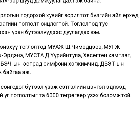
ooktv-ээр шууд дамжуулагдах гэж байна.
орлогын тодорхой хувийг зорилтот бүлгийн айл өрхөд
аагийн тоглолт онцлогтой. Тоглолтод тус
эхэн уран бүтээлүүдээс дуулагдах юм.
ах энэхүү тоглолтод МУАЖ Ш.Чимэдцэеэ, МУГЖ
х-Эрдэнэ, МУСТА Д.Үүрийнтуяа, Хөсөгтөн хамтлаг,
ЦДБЭЧ-ын эстрад симфони хөгжимчид, ДБЭТ-ын
 байгаа аж.
 сонгодог бүтээл үзэж сэтгэлийн цэнгэл эдлээд
 уг тоглолтыг та 6000 төгрөгөөр үзэх боломжтой.