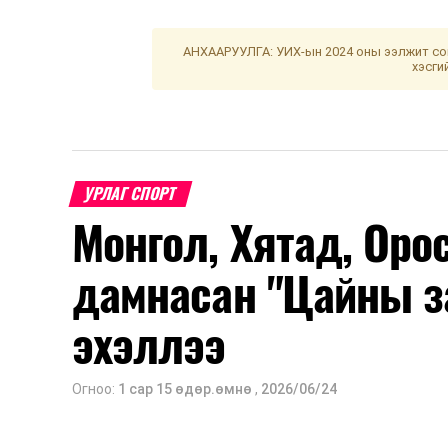
АНХААРУУЛГА: УИХ-ын 2024 оны ээлжит сон
хэсги
УРЛАГ СПОРТ
Монгол, Хятад, Оро
дамнасан "Цайны з
эхэллээ
Огноо:
1 сар 15 өдөр.өмнө
,
2026/06/24