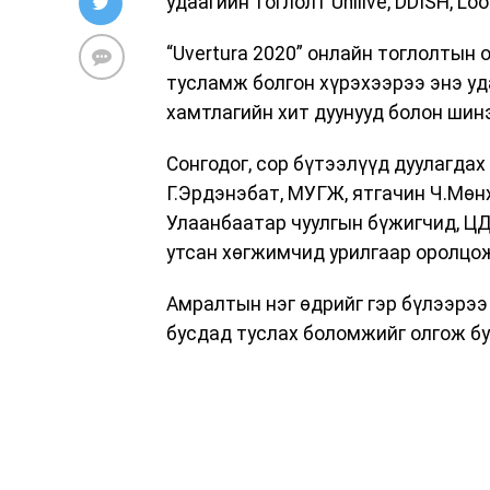
удаагийн тоглолт Unilive, DDISH, L
“Uvertura 2020” онлайн тоглолтын 
тусламж болгон хүрэхээрээ энэ уд
хамтлагийн хит дуунууд болон шин
Сонгодог, сор бүтээлүүд дуулагд
Г.Эрдэнэбат, МУГЖ, ятгачин Ч.Мөн
Улаанбаатар чуулгын бүжигчид, 
утсан хөгжимчид урилгаар оролцож
Амралтын нэг өдрийг гэр бүлээрээ
бусдад туслах боломжийг олгож буй