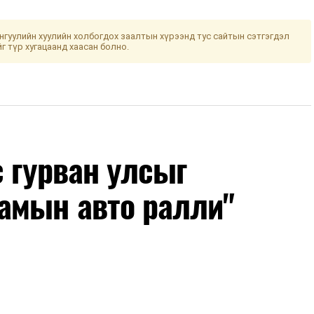
гуулийн хуулийн холбогдох заалтын хүрээнд тус сайтын сэтгэгдэл
йг түр хугацаанд хаасан болно.
с гурван улсыг
амын авто ралли"