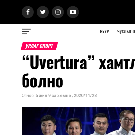
НҮҮР
ЧУХЛЫГ 
УРЛАГ СПОРТ
“Uvertura” хамт
болно
Огноо:
5 жил 9 сар.өмнө
,
2020/11/28