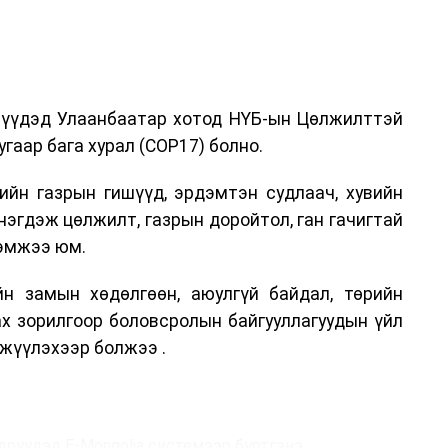
дрүүдэд Улаанбаатар хотод НҮБ-ын Цөлжилттэй
гаар бага хурал (COP17) болно.
ийн газрын гишүүд, эрдэмтэн судлаач, хувийн
нэгдэж цөлжилт, газрын доройтол, ган гачигтай
хэмжээ юм.
н замын хөдөлгөөн, аюулгүй байдал, төрийн
ах зорилгоор боловсролын байгууллагуудын үйл
жүүлэхээр болжээ .
дрүүдэд E-Mongolia системээр бүртгэнэ.