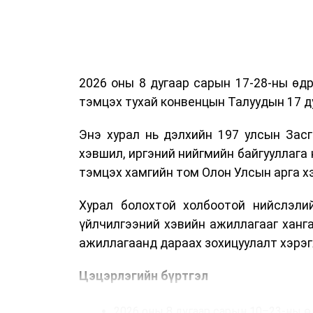
2026 оны 8 дугаар сарын 17-28-ны ө
тэмцэх тухай конвенцын Талуудын 17 ду
Энэ хурал нь дэлхийн 197 улсын Засг
хэвшил, иргэний нийгмийн байгууллага 
тэмцэх хамгийн том Олон Улсын арга 
Хурал болохтой холбоотой нийслэлий
үйлчилгээний хэвийн ажиллагааг ханг
ажиллагаанд дараах зохицуулалт хэрэг
Цэцэрлэгийн бүртгэл
2026 оны 8 дугаар сарын 10–23-ны ө