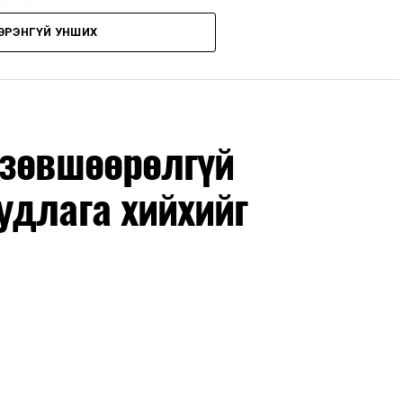
ЭРЭНГҮЙ УНШИХ
дрүүдэд E-Mongolia системээр бүртгэнэ.
гийн баг сургуулиуд дээр ажиллахгүй.
 зөвшөөрөлгүй
удлага хийхийг
маар эхэлнэ.
нхимаар үргэлжилнэ.
утнуудыг дотуур байранд оруулж эхэлнэ.
ны зохицуулалт
өдрүүдэд нийслэлийн бүх сургууль, цэцэрлэгт ажлын