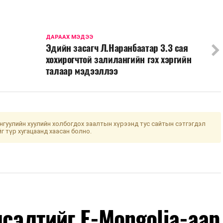
ДАРААХ МЭДЭЭ
Эдийн засагч Л.Наранбаатар 3.3 сая
хохирогчтой залилангийн гэх хэргийн
талаар мэдээллээ
гуулийн хуулийн холбогдох заалтын хүрээнд тус сайтын сэтгэгдэл
йг түр хугацаанд хаасан болно.
лсэлтийг E-Mongolia-аар