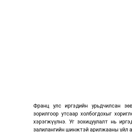
байранд элсэлт, бүртгэл болон бусад
Франц улс иргэдийн урьдчилсан зөв
зорилгоор утсаар холбогдохыг хориг
хэрэгжүүлнэ. Уг зохицуулалт нь ирг
залилангийн шинжтэй арилжааны үйл а