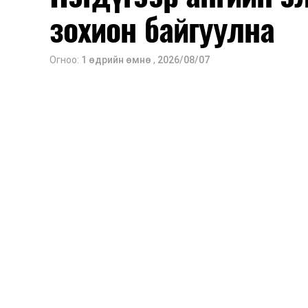
зохион байгуулна
Огноо:
1 өдрийн өмнө
,
2026/08/07