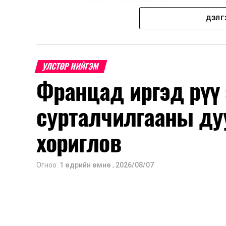
Нэгдүгээр ангийн элсэлт
ДЭЛГ
2026 оны 8 дугаар сарын 17–28-ны ө
Энэ хугацаанд хүүхэд бүртгэх дэмжлэ
УЛСТӨР НИЙГЭМ
Францад иргэд рүү
Их, дээд сургуулийн хичээл
сурталчилгааны ду
2026 оны 9 дүгээр сарын 1-нээс цахи
2026 оны 9 дүгээр сарын 14-нөөс та
хориглов
Оюутны дотуур байр
Огноо:
1 өдрийн өмнө
,
2026/08/07
2026 оны 9 дүгээр сарын 13-наас ою
Сургууль, цэцэрлэгийн үйл ажиллагаа
2026 оны 8 дугаар сарын 17–28-ны 