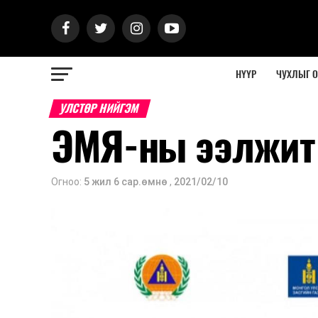
НҮҮР
ЧУХЛЫГ 
УЛСТӨР НИЙГЭМ
ЭМЯ-ны ээлжит 
Огноо:
5 жил 6 сар.өмнө
,
2021/02/10