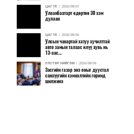
ЦАГ ҮЕ
2026/08/07
Улаанбаатарт өдөртөө 30 хэм
дулаан
ЦАГ ҮЕ
2026/08/06
Улсын чанартай хатуу хучилттай
авто замын талаас илүү хувь нь
13-аас...
УЛСТӨР НИЙГЭМ
2026/08/06
Засгийн газар энэ оныг дуустал
санхүүгийн хэмнэлтийн горимд
шилжинэ