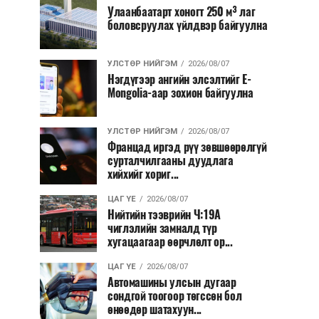
Улаанбаатарт хоногт 250 м³ лаг
боловсруулах үйлдвэр байгуулна
УЛСТӨР НИЙГЭМ
2026/08/07
Нэгдүгээр ангийн элсэлтийг E-
Mongolia-аар зохион байгуулна
УЛСТӨР НИЙГЭМ
2026/08/07
Францад иргэд рүү зөвшөөрөлгүй
сурталчилгааны дуудлага
хийхийг хориг...
ЦАГ ҮЕ
2026/08/07
Нийтийн тээврийн Ч:19А
чиглэлийн замналд түр
хугацаагаар өөрчлөлт ор...
ЦАГ ҮЕ
2026/08/07
Автомашины улсын дугаар
сондгой тоогоор төгссөн бол
өнөөдөр шатахуун...