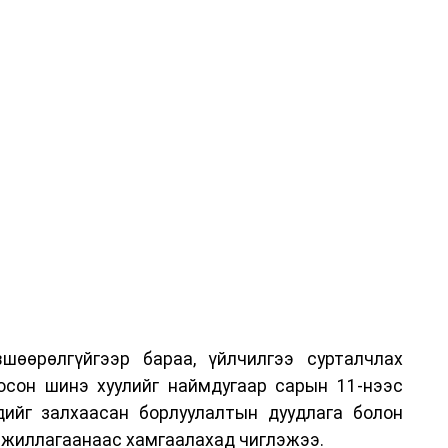
 аливаа арга хэмжээ зохион байгуулахгүй болно.
шөөрөлгүйгээр бараа, үйлчилгээ сурталчлах
лосон шинэ хуулийг наймдугаар сарын 11-нээс
эдийг залхаасан борлуулалтын дуудлага болон
жиллагаанаас хамгаалахад чиглэжээ.