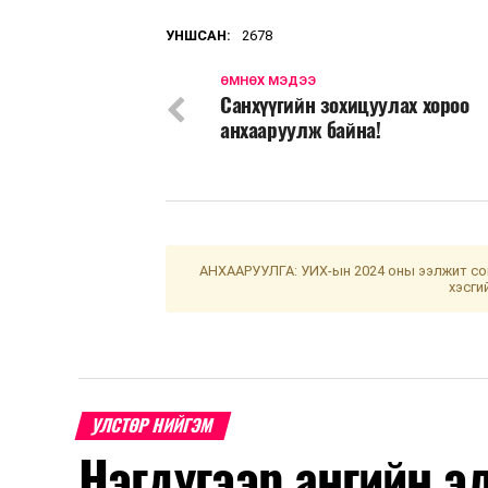
УНШСАН:
2678
ӨМНӨХ МЭДЭЭ
Санхүүгийн зохицуулах хороо
анхааруулж байна!
АНХААРУУЛГА: УИХ-ын 2024 оны ээлжит сон
хэсги
УЛСТӨР НИЙГЭМ
Нэгдүгээр ангийн э