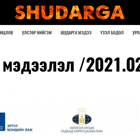
ОНЦЛОВ
УЛСТӨР НИЙГЭМ
ШУДАРГА МЭДЭЭ
ҮЗЭЛ БОДОЛ
УРЛ
мэдээлэл /2021.02