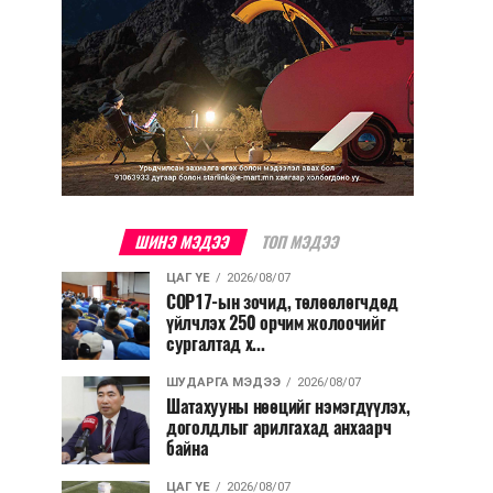
ШИНЭ МЭДЭЭ
ТОП МЭДЭЭ
ЦАГ ҮЕ
2026/08/07
COP17-ын зочид, төлөөлөгчдөд
үйлчлэх 250 орчим жолоочийг
сургалтад х...
ШУДАРГА МЭДЭЭ
2026/08/07
Шатахууны нөөцийг нэмэгдүүлэх,
доголдлыг арилгахад анхаарч
байна
ЦАГ ҮЕ
2026/08/07