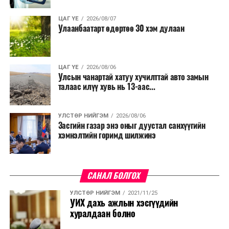
ЦАГ ҮЕ
2026/08/07
Улаанбаатарт өдөртөө 30 хэм дулаан
ЦАГ ҮЕ
2026/08/06
Улсын чанартай хатуу хучилттай авто замын
талаас илүү хувь нь 13-аас...
УЛСТӨР НИЙГЭМ
2026/08/06
Засгийн газар энэ оныг дуустал санхүүгийн
хэмнэлтийн горимд шилжинэ
САНАЛ БОЛГОХ
УЛСТӨР НИЙГЭМ
2021/11/25
УИХ дахь ажлын хэсгүүдийн
хуралдаан болно