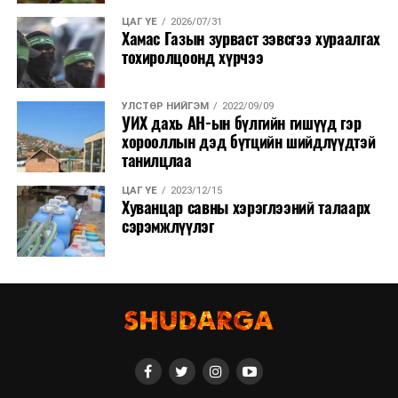
ЦАГ ҮЕ
2026/07/31
Хамас Газын зурваст зэвсгээ хураалгах
тохиролцоонд хүрчээ
УЛСТӨР НИЙГЭМ
2022/09/09
УИХ дахь АН-ын бүлгийн гишүүд гэр
хорооллын дэд бүтцийн шийдлүүдтэй
танилцлаа
ЦАГ ҮЕ
2023/12/15
Хуванцар савны хэрэглээний талаарх
сэрэмжлүүлэг