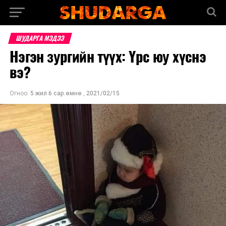
ШУДАРГА МЭДЭЭ
Нэгэн зургийн түүх: Үрс юу хүснэ
вэ?
Огноо:
5 жил 6 сар.өмнө
,
2021/02/15