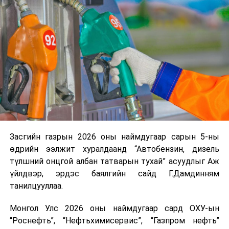
үүсвэрийг нэмэгдүүлэх чиглэлд анхаарч байна.
халдвар хэр тархсан, өмнө нь өвчилсөн эсэхийг
Замын-Үүд боомтоор 2000 тонн дизель түлш орж
мэдэх, улмаар хамгийн эрсдэлтэй бүлгийг
ирсэн бөгөөд шилжүүлэн ачих ажиллагаа хийгдэж
тодорхойлох зайлшгүй шаардлагатай аж. Энэхүү бааз
байна" гэлээ
гэж Аж үйлдвэр, эрдэс баялгийн яамнаас
суурийг бүрдүүлэхийн тулд 410 мянган өрх бүрээс
мэдээллээ.
шинжилгээ авах шаардлагатай аж.
Ийм учраас л бүх хүчин чадлаа дайчлан, халдварыг
тархаахгүйгээр өрх бүрийг шинжилгээнд хамруулах
зорилгоор хатуу хөл хорио тогтоожээ.
Гэтэл... Зарим маань шинэлэх гээд гэр хорооллын
Засгийн газрын 2026 оны наймдугаар сарын 5-ны
гудмаар муур, хулгана болон муйхарлаж байгааг
өдрийн ээлжит хуралдаанд “Автобензин, дизель
цагдаагийн албан хаагчид хэлж байна. Нөгөө л монгол
түлшний онцгой албан татварын тухай” асуудлыг Аж
хүний хэнэггүй зангаар, халдвар авахгүй гэсэн
үйлдвэр, эрдэс баялгийн сайд Г.Дамдинням
тэнэгдүү төсөөллөөр хандаад, өөрийгөө болоод үр
танилцууллаа.
хүүхдээ эрсдэлд оруулсаар буй аж.
Монгол Улс 2026 оны наймдугаар сард ОХУ-ын
Зарим нь “хэнийг нь орцонд нь аваад, хэнийг нь очиж
“Роснефть”, “Нефтьхимисервис”, “Газпром нефть”
шинжилгээгээ өг гээд байгаа юм бэ?” гэж гомдоллох