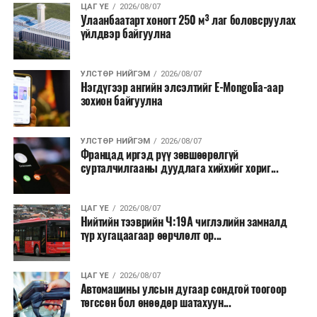
Түүнчлэн түлш, улаанбуудай, хүнсний ногооны нөөц
ЦАГ ҮЕ
2026/08/07
Улаанбаатарт хоногт 250 м³ лаг боловсруулах
бүрдүүлэх зоорь, агуулах барих аж ахуйн нэгжүүдэд
үйлдвэр байгуулна
хөнгөлөлттэй зээл олгох, цахилгааны хөнгөлөлт
үзүүлэхийг салбарын сайд нарт үүрэг болголоо.
УЛСТӨР НИЙГЭМ
2026/08/07
Нэгдүгээр ангийн элсэлтийг E-Mongolia-аар
зохион байгуулна
УЛСТӨР НИЙГЭМ
2026/08/07
Францад иргэд рүү зөвшөөрөлгүй
сурталчилгааны дуудлага хийхийг хориг...
ЦАГ ҮЕ
2026/08/07
Нийтийн тээврийн Ч:19А чиглэлийн замналд
түр хугацаагаар өөрчлөлт ор...
ЦАГ ҮЕ
2026/08/07
Автомашины улсын дугаар сондгой тоогоор
төгссөн бол өнөөдөр шатахуун...