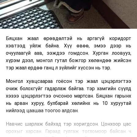
Бяцхан жаал өрөвдөлтэй нь аргагүй коридорт
хэвтээд уйлж байна. Хүү өвөө, эмээ дээр нь
очуулаагүй аав, ээждээ гомдсон. Хурган лоовууз,
хүрэм дээл, монгол гутал божгор хөлөндөө жийсэн
тэр жаал ердөө ганц л зүйлийг хүссэн нь тэр.
Монгол хувцсаараа гоёсон тэр жаал цэцэрлэгтээ
очиж болохгүйг гадарлаж байгаа. тэр хамгийн сүүлд
хэзээ цэцэрлэгтээ очсоноо мартсан. Бяцхан гарынх
нь арван хуруу, булбарай хөлийнх нь 10 хуруутай
нийлээд цаашаа тоогоо алдсан.
Навчис шарлаж байхад тэр хоригдсон. Цонхоор цас
орохыг харсан. Гараад гулгаж тогломоор байсан ч