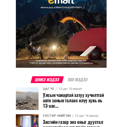
ШИНЭ МЭДЭЭ
ТОП МЭДЭЭ
ЦАГ ҮЕ
12 цаг 10 минут
Улсын чанартай хатуу хучилттай
авто замын талаас илүү хувь нь
13-аас...
УЛСТӨР НИЙГЭМ
12 цаг 14 минут
Засгийн газар энэ оныг дуустал