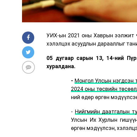
УИХ-ын 2021 оны Хаврын ээлжит ч
хэлэлцэх асуудлын дарааллыг тан
05 дугаар сарын 13, 14-ний Пүр
хуралдана.
-
Монгол Улсын нэгдсэн т
2024 оны төсвийн төсөөл
ний өдөр өргөн мэдүүлсэн
-
Нийгмийн даатгалын ту
Улсын Их Хурлын гишүүн
өргөн мэдүүлсэн, хэлэлцэ