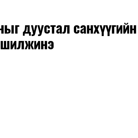
оныг дуустал санхүүгийн
 шилжинэ