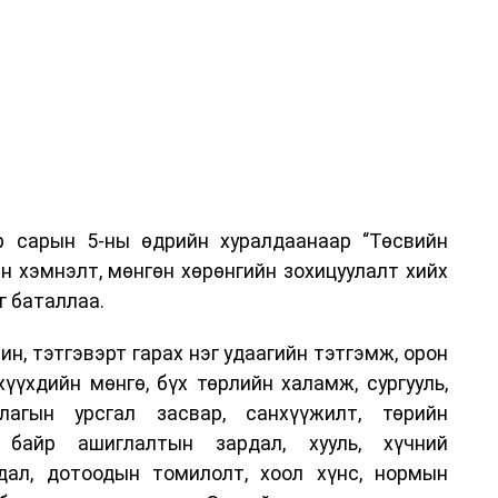
р сарын 5-ны өдрийн хуралдаанаар “Төсвийн
н хэмнэлт, мөнгөн хөрөнгийн зохицуулалт хийх
г баталлаа.
н, тэтгэвэрт гарах нэг удаагийн тэтгэмж, орон
хүүхдийн мөнгө, бүх төрлийн халамж, сургууль,
лагын урсгал засвар, санхүүжилт, төрийн
, байр ашиглалтын зардал, хууль, хүчний
дал, дотоодын томилолт, хоол хүнс, нормын