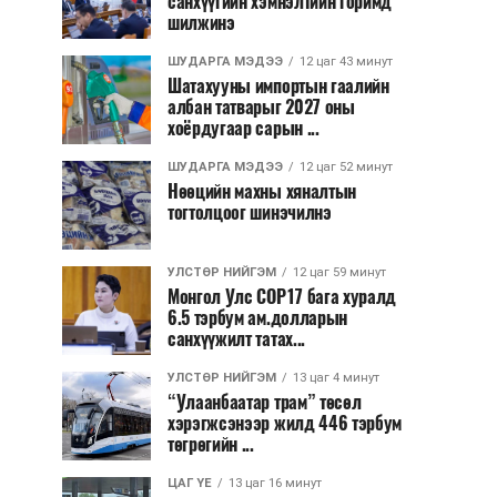
санхүүгийн хэмнэлтийн горимд
шилжинэ
ШУДАРГА МЭДЭЭ
12 цаг 43 минут
Шатахууны импортын гаалийн
албан татварыг 2027 оны
хоёрдугаар сарын ...
ШУДАРГА МЭДЭЭ
12 цаг 52 минут
Нөөцийн махны хяналтын
тогтолцоог шинэчилнэ
УЛСТӨР НИЙГЭМ
12 цаг 59 минут
Монгол Улс COP17 бага хуралд
6.5 тэрбум ам.долларын
санхүүжилт татах...
УЛСТӨР НИЙГЭМ
13 цаг 4 минут
“Улаанбаатар трам” төсөл
хэрэгжсэнээр жилд 446 тэрбум
төгрөгийн ...
ЦАГ ҮЕ
13 цаг 16 минут