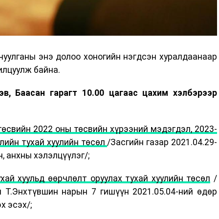
уулганы энэ долоо хоногийн нэгдсэн хуралдаанаар
илцуулж байна.
эв, Баасан гарагт 10.00 цагаас цахим хэлбэрээр
өсвийн 2022 оны төсвийн хүрээний мэдэгдэл, 2023-
лийн тухай хуулийн төсөл
/Засгийн газар 2021.04.29-
, анхны хэлэлцүүлэг/;
хай хуульд өөрчлөлт оруулах тухай хуулийн төсөл
/
 Т.Энхтүвшин нарын 7 гишүүн 2021.05.04-ний өдөр
х эсэх/;