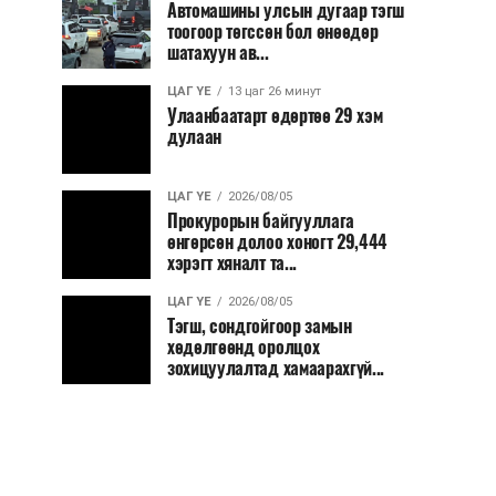
Автомашины улсын дугаар тэгш
тоогоор төгссөн бол өнөөдөр
шатахуун ав...
ЦАГ ҮЕ
13 цаг 26 минут
Улаанбаатарт өдөртөө 29 хэм
дулаан
ЦАГ ҮЕ
2026/08/05
Прокурорын байгууллага
өнгөрсөн долоо хоногт 29,444
хэрэгт хяналт та...
ЦАГ ҮЕ
2026/08/05
Тэгш, сондгойгоор замын
хөдөлгөөнд оролцох
зохицуулалтад хамаарахгүй...