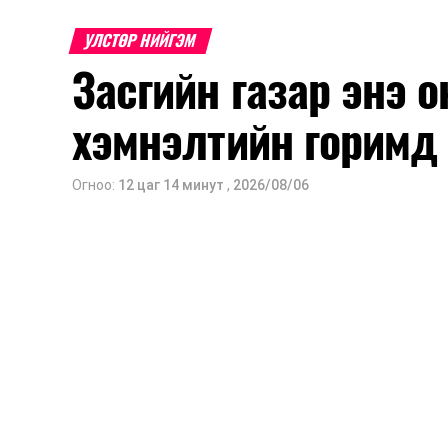
УЛСТӨР НИЙГЭМ
Засгийн газар энэ 
хэмнэлтийн горимд
Огноо:
12 цаг 14 минут
,
2026/08/06