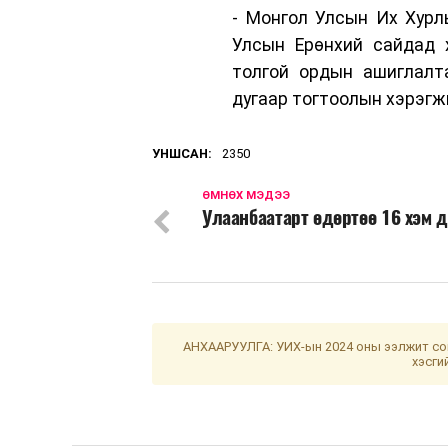
- Монгол Улсын Их Хурл
Улсын Ерөнхий сайдад 
толгой ордын ашиглалт
дугаар тогтоолын хэрэгж
УНШСАН:
2350
ӨМНӨХ МЭДЭЭ
Улаанбаатарт өдөртөө 16 хэм 
АНХААРУУЛГА: УИХ-ын 2024 оны ээлжит сон
хэсги