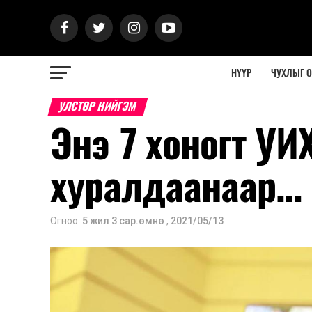
НҮҮР
ЧУХЛЫГ 
УЛСТӨР НИЙГЭМ
Энэ 7 хоногт УИ
хуралдаанаар...
Огноо:
5 жил 3 сар.өмнө
,
2021/05/13