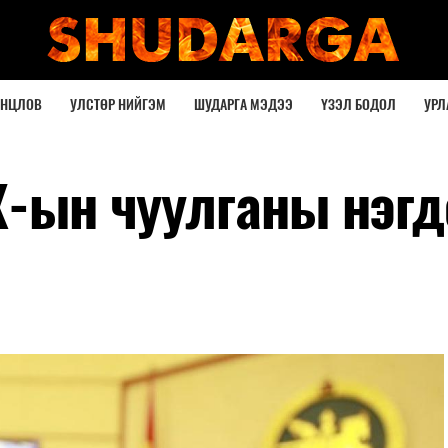
ОНЦЛОВ
УЛСТӨР НИЙГЭМ
ШУДАРГА МЭДЭЭ
ҮЗЭЛ БОДОЛ
УРЛ
Х-ын чуулганы нэгд