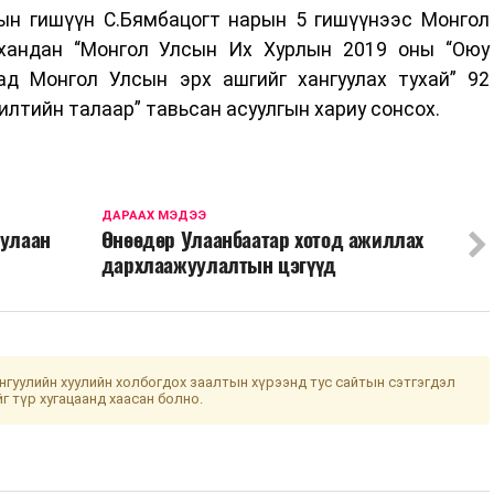
ын гишүүн С.Бямбацогт нарын 5 гишүүнээс Монгол
хандан “Монгол Улсын Их Хурлын 2019 оны “Оюу
ад Монгол Улсын эрх ашгийг хангуулах тухай” 92
илтийн талаар” тавьсан асуулгын хариу сонсох.
ДАРААХ МЭДЭЭ
дулаан
Өнөөдөр Улаанбаатар хотод ажиллах
дархлаажуулалтын цэгүүд
гуулийн хуулийн холбогдох заалтын хүрээнд тус сайтын сэтгэгдэл
йг түр хугацаанд хаасан болно.