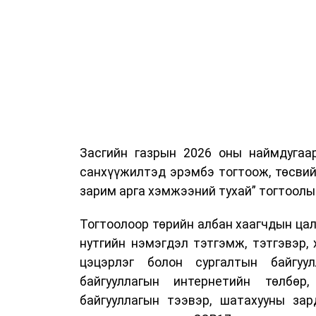
Засгийн газрын 2026 оны наймдугаа
санхүүжилтэд эрэмбэ тогтоож, төсвий
зарим арга хэмжээний тухай” тогтоолы
Тогтоолоор төрийн албан хаагчдын цали
нутгийн нэмэгдэл тэтгэмж, тэтгэвэр, 
цэцэрлэг болон сургалтын байгуул
байгууллагын интернетийн төлбөр
байгууллагын тээвэр, шатахууны зар