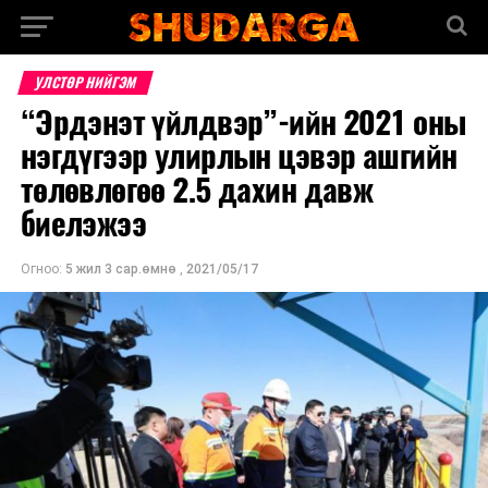
УЛСТӨР НИЙГЭМ
“Эрдэнэт үйлдвэр”-ийн 2021 оны
нэгдүгээр улирлын цэвэр ашгийн
төлөвлөгөө 2.5 дахин давж
биелэжээ
Огноо:
5 жил 3 сар.өмнө
,
2021/05/17