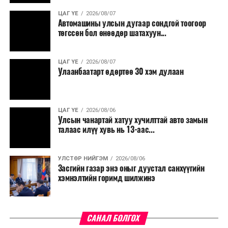
үргэлжилнэ гэж Ерөнхий сайд Н.Учрал онцоллоо.
ЦАГ ҮЕ
2026/08/07
Автомашины улсын дугаар сондгой тоогоор
Мөн бүх шатны төсвийн ерөнхийлөн захирагч нарт
төгссөн бол өнөөдөр шатахуун...
салбар бүрдээ урсгал зардлыг 20 хувиар бууруулах,
нөхөн томилгоо хийхгүй байх, аялал, амралт, зугаалга,
ЦАГ ҮЕ
2026/08/07
хамт олны урлаг, спортын арга хэмжээг зохион
Улаанбаатарт өдөртөө 30 хэм дулаан
байгуулахгүй байх, төрийн албанд шинэ орон тоо бий
болгохгүй байх, эрчим хүчний хэрэглээг хэмнэх, хурал,
сургалтыг цахим хэлбэрт шилжүүлэх, төрийн албан
ЦАГ ҮЕ
2026/08/06
хаагчдыг зарим өдрүүдэд цахимаар ажиллуулах арга
Улсын чанартай хатуу хучилттай авто замын
хэмжээг үргэлжлүүлэхийг үүрэг болголоо.
талаас илүү хувь нь 13-аас...
Төсвийн сахилга бат сайжирч, эдийн засгийн нөхцөл
УЛСТӨР НИЙГЭМ
2026/08/06
байдал хэвийн болсон тохиолдолд эдгээр
Засгийн газар энэ оныг дуустал санхүүгийн
хязгаарлалтыг үе шаттайгаар сулруулах юм.
хэмнэлтийн горимд шилжинэ
САНАЛ БОЛГОХ