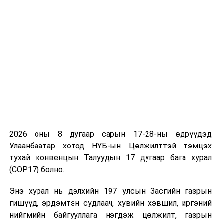
Үйлдвэр техник технологио шинэчлэх замаар
үйлдвэрлэлээ өсгөн, үйлдвэрлэл эдийн
засгийн төлөвлөгөөт үзүүлэлтүүдэд 100-аас
дээш хувь,
2020 онд 36.9 сая тонн хүдэр олборлож, 32.5
сая тонн хүдэр боловсруулсан,
Санхүү эдийн засгийн үзүүлэлтүүд эерэг сайн
гарсан,
2020 онд 2.2 их наяд төгрөгийн борлуулалтын
орлоготой ажиллаж төлөвлөгөөг 16 орчим
2026 оны 8 дугаар сарын 17-28-ны өдрүүдэд
хувиар давуулан биелүүлсэн,
Улаанбаатар хотод НҮБ-ын Цөлжилттэй тэмцэх
тухай конвенцын Талуудын 17 дугаар бага хурал
2020 онд нийт 1 их наяд 5.5 тэрбум төгрөгийн
(COP17) болно.
орлогыг төвлөрүүлсэн.
Энэ хурал нь дэлхийн 197 улсын Засгийн газрын
“Эрдэнэт үйлдвэр”-ийн хамт олон улс орны өмнө
гишүүд, эрдэмтэн судлаач, хувийн хэвшил, иргэний
хүлээсэн үүрэг үйлдвэрлэлийн төлөвлөгөөт
нийгмийн байгууллага нэгдэж цөлжилт, газрын
үзүүлэлтүүдээ биелүүлэх зорилтоо амжилттай