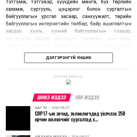
тэтгэмж, тэтгэвэр, хүүхдийн мөнгө, бүх төрлийн
халамж, сургууль, цэцэрлэг болон сургалтын
байгууллагын урсгал засвар, санхүүжилт, төрийн
байгууллагын интернетийн төлбөр, байр ашиглалтын
зардал, хууль, хүчний байгууллагын тээвэр,
шатахууны зардал, дотоодын томилолт, хоол хүнс,
нормын хувцасны зардал, COP17 олон улсын бага
хурлын зардал, Засгийн газрын өр, орон нутгийн нөөц
ДЭЛГЭРЭНГҮЙ УНШИХ
хөрөнгийн санхүүжилтийг хэвийн үргэлжлүүлэхээр
шийдвэрлэжээ.
СУРТАЛЧИЛГАА
Харин дараах зардлыг хязгаарлахаар болсон байна.
Үүнд:
ШИНЭ МЭДЭЭ
ТОП МЭДЭЭ
Олон улсын болон Засгийн газрын
ЦАГ ҮЕ
2026/08/07
шийдвэртэйгээс бусад хурал, зөвлөгөөн, ой,
COP17-ын зочид, төлөөлөгчдөд үйлчлэх 250
тэмдэглэлт өдөр, найр наадам, соёлын арга
орчим жолоочийг сургалтад х...
хэмжээ;
Урьдчилан төлөвлөсөн төрийн өндөр албан
ШУДАРГА МЭДЭЭ
2026/08/07