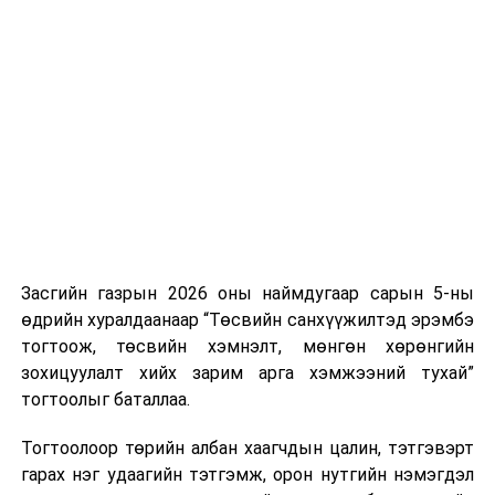
Хуулийг зөрчиж дуудлага хийсэн хувь хүнийг нэг
дуудлага тутамд 75 мянга хүртэлх евро, аж ахуйн
нэгжийг 375 мянга хүртэлх еврогоор торгох
боломжтой. Харин хэрэглэгч өөрөө зөвшөөрсөн,
эсвэл тухайн компанитай өмнө нь гэрээний
харилцаатай бөгөөд шинэ үйлчилгээ санал болгож
буй тохиолдолд хориг үйлчлэхгүй. Иргэд
зөвшөөрөлгүй дуудлагын талаар төрийн цахим
хуудсаар мэдээлэх боломжтой.
Засгийн газрын 2026 оны наймдугаар сарын 5-ны
Шинэ хууль Францын зах зээлд үйлчилдэг гадаадын
өдрийн хуралдаанаар “Төсвийн санхүүжилтэд эрэмбэ
дуудлагын төвүүдэд нөлөөлөхөөр байна. Тухайлбал,
тогтоож, төсвийн хэмнэлт, мөнгөн хөрөнгийн
Мароккогийн дуудлагын төвүүдийн орлогын 80 гаруй
зохицуулалт хийх зарим арга хэмжээний тухай”
хувь Францын зах зээлээс бүрддэг бөгөөд тус улсын
тогтоолыг баталлаа.
40–50 мянган ажлын байр эрсдэлд орж болзошгүйг
Мароккогийн хөдөлмөр эрхлэлтийн сайд мэдэгджээ.
Тогтоолоор төрийн албан хаагчдын цалин, тэтгэвэрт
гарах нэг удаагийн тэтгэмж, орон нутгийн нэмэгдэл