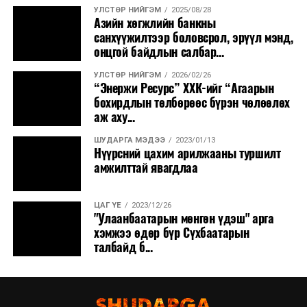
УЛСТӨР НИЙГЭМ
2025/08/28
Азийн хөгжлийн банкны
санхүүжилтээр боловсрол, эрүүл мэнд,
онцгой байдлын салбар...
УЛСТӨР НИЙГЭМ
2026/02/26
“Энержи Ресурс” ХХК-ийг “Агаарын
бохирдлын төлбөрөөс бүрэн чөлөөлөх
аж аху...
ШУДАРГА МЭДЭЭ
2023/01/13
Нүүрсний цахим арилжааны туршилт
амжилттай явагдлаа
ЦАГ ҮЕ
2023/12/26
"Улаанбаатарын мөнгөн үдэш" арга
хэмжээ өдөр бүр Сүхбаатарын
талбайд б...