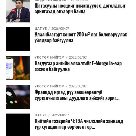
Шатахууны нөөцийг нэмэгдүүлэх, доголдлыг
тушаалтны томилолтоос бусад гадаад
арилгахад анхаарч байна
томилолт, гадаадын зочин хүлээн авах зардал;
Зайлшгүй шаардлагагүй тоног төхөөрөмж,
ЦАГ ҮЕ
2026/08/07
тавилга, автомашин худалдан авах;
Улаанбаатарт хоногт 250 м³ лаг боловсруулах
үйлдвэр байгуулна
Батлан хамгаалах, хууль зүйн салбараас бусад
сургалт, дадлага;
УЛСТӨР НИЙГЭМ
2026/08/07
Хуулиар заавал мэдээлэхээс бусад кино,
Нэгдүгээр ангийн элсэлтийг E-Mongolia-аар
контент, хэвлэлийн зардал;
зохион байгуулна
Заавал олгохоос бусад тэтгэмж, урамшуулал.
УЛСТӨР НИЙГЭМ
2026/08/07
Санхүүгийн хэмнэлтийн горимыг 2026 оны
Францад иргэд рүү зөвшөөрөлгүй
арванхоёрдугаар сарын 31 хүртэл мөрдөнө. Харин
сурталчилгааны дуудлага хийхийг хориг...
эрүүл мэндийн салбар уг хэмнэлтийн горимд
хамрагдахгүй бөгөөд цэцэрлэг, сургуулийн хүүхдийн
ЦАГ ҮЕ
2026/08/07
эрт илрүүлэг, вакцинжуулалт, томуу, томуу төст
Нийтийн тээврийн Ч:19А чиглэлийн замналд
өвчний эсрэг арга хэмжээ зэрэг зайлшгүй
түр хугацаагаар өөрчлөлт ор...
шаардлагатай ажлууд төлөвлөгөөний дагуу