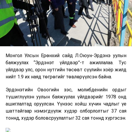
Монгол Улсын Ерөнхий сайд Л.Оюун-Эрдэнэ уулын
баяжуулах “Эрдэнэт үйлдвэр”-т ажиллалаа. Тус
үйлдвэр улс, орон нутгийн төсөвт сүүлийн хоёр жилд
нийт 1.9 их наяд төгрөгийг төвлөрүүлсэн байна.
Эрдэнэтийн Овоогийн зэс, молибденийн ордыг
түшиглүүлэн уулын баяжуулах үйлдвэрийг 1978 онд
ашиглалтад оруулсан. Үүнээс хойш хүчин чадлыг үе
шаттайгаар нэмэгдүүлж хүдэр олборлолтыг 37 сая
тоннд, хүдэр боловсруулалтыг 32 сая тоннд хүргэсэн.