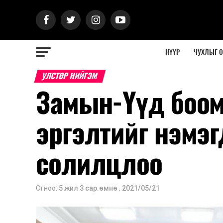
НҮҮР
ЧУХЛЫГ 
УЛСТӨР НИЙГЭМ
Замын-Үүд боом
эргэлтийг нэмэг
солилцлоо
Огноо:
5 жил 3 сар.өмнө
,
2021/05/21