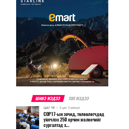
ШИНЭ МЭДЭЭ
ТОП МЭДЭЭ
ЦАГ ҮЕ
3 цаг 5 минут
COP17-ын зочид, төлөөлөгчдөд
үйлчлэх 250 орчим жолоочийг
сургалтад х...