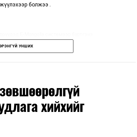
жүүлэхээр болжээ .
дрүүдэд E-Mongolia системээр бүртгэнэ.
ЭРЭНГҮЙ УНШИХ
дрүүдэд E-Mongolia системээр бүртгэнэ.
гийн баг сургуулиуд дээр ажиллахгүй.
 зөвшөөрөлгүй
удлага хийхийг
маар эхэлнэ.
нхимаар үргэлжилнэ.