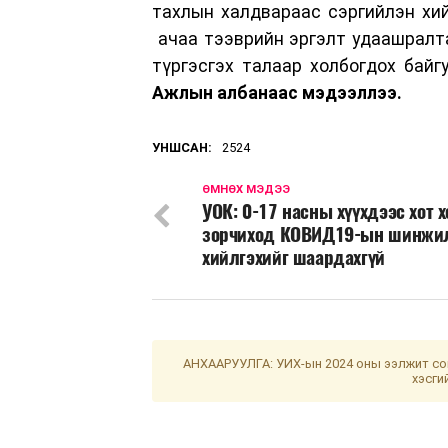
тахлын халдвараас сэргийлэн хи
ачаа тээврийн эргэлт удаашралта
түргэсгэх талаар холбогдох байг
Ажлын албанаас мэдээллээ.
УНШСАН:
2524
ӨМНӨХ МЭДЭЭ
УОК: 0-17 насны хүүхдээс хот 
зорчиход КОВИД19-ын шинжи
хийлгэхийг шаардахгүй
АНХААРУУЛГА: УИХ-ын 2024 оны ээлжит сон
хэсги