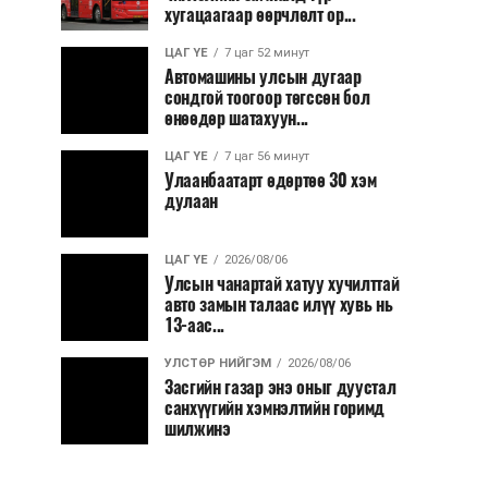
хугацаагаар өөрчлөлт ор...
ЦАГ ҮЕ
7 цаг 52 минут
Автомашины улсын дугаар
сондгой тоогоор төгссөн бол
өнөөдөр шатахуун...
ЦАГ ҮЕ
7 цаг 56 минут
Улаанбаатарт өдөртөө 30 хэм
дулаан
ЦАГ ҮЕ
2026/08/06
Улсын чанартай хатуу хучилттай
авто замын талаас илүү хувь нь
13-аас...
УЛСТӨР НИЙГЭМ
2026/08/06
Засгийн газар энэ оныг дуустал
санхүүгийн хэмнэлтийн горимд
шилжинэ