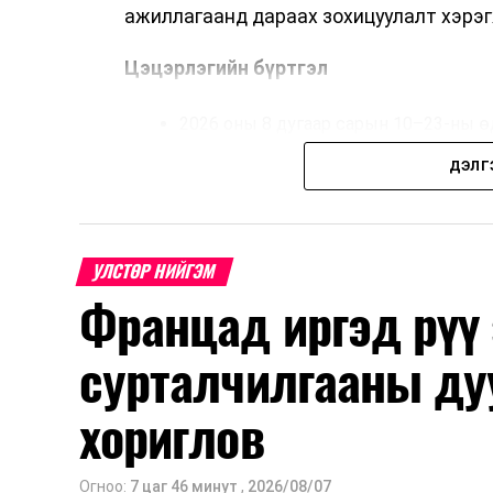
ажиллагаанд дараах зохицуулалт хэрэг
Цэцэрлэгийн бүртгэл
2026 оны 8 дугаар сарын 10–23-ны ө
Нэгдүгээр ангийн элсэлт
ДЭЛГ
2026 оны 8 дугаар сарын 17–28-ны ө
Энэ хугацаанд хүүхэд бүртгэх дэмжлэ
УЛСТӨР НИЙГЭМ
Францад иргэд рүү
Их, дээд сургуулийн хичээл
сурталчилгааны ду
2026 оны 9 дүгээр сарын 1-нээс цахи
2026 оны 9 дүгээр сарын 14-нөөс та
хориглов
Оюутны дотуур байр
Огноо:
7 цаг 46 минут
,
2026/08/07