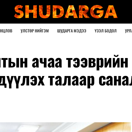
ОНЦЛОВ
УЛСТӨР НИЙГЭМ
ШУДАРГА МЭДЭЭ
ҮЗЭЛ БОДОЛ
УРЛ
тын ачаа тээврийн
дүүлэх талаар сана