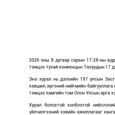
2026 оны 8 дугаар сарын 17-28-ны ө
тэмцэх тухай конвенцын Талуудын 17 ду
Энэ хурал нь дэлхийн 197 улсын Засг
хэвшил, иргэний нийгмийн байгууллага 
тэмцэх хамгийн том Олон Улсын арга 
Хурал болохтой холбоотой нийслэлий
үйлчилгээний хэвийн ажиллагааг ханг