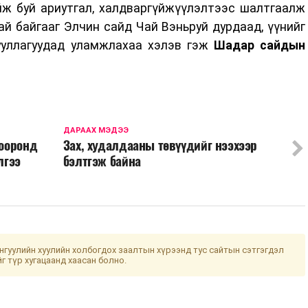
йж буй ариутгал, халдваргүйжүүлэлтээс шалтгаалж
й байгааг Элчин сайд Чай Вэньруй дурдаад, үүнийг
ууллагуудад уламжлахаа хэлэв гэж
Шадар сайдын
ДАРААХ МЭДЭЭ
хооронд
Зах, худалдааны төвүүдийг нээхээр
лгээ
бэлтгэж байна
гуулийн хуулийн холбогдох заалтын хүрээнд тус сайтын сэтгэгдэл
йг түр хугацаанд хаасан болно.