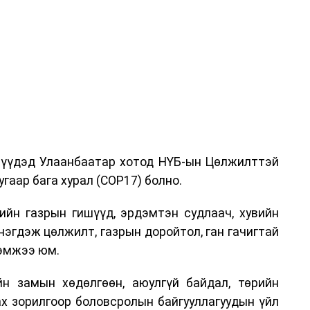
дрүүдэд Улаанбаатар хотод НҮБ-ын Цөлжилттэй
гаар бага хурал (COP17) болно.
ийн газрын гишүүд, эрдэмтэн судлаач, хувийн
нэгдэж цөлжилт, газрын доройтол, ган гачигтай
хэмжээ юм.
н замын хөдөлгөөн, аюулгүй байдал, төрийн
ах зорилгоор боловсролын байгууллагуудын үйл