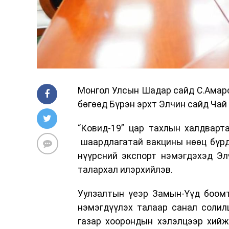
Монгол Улсын Шадар сайд С.Амарс
бөгөөд Бүрэн эрхт Элчин сайд Чай 
“Ковид-19” цар тахлын халдварт
шаардлагатай вакцины нөөц бүрд
нүүрсний экспорт нэмэгдэхэд Эл
талархал илэрхийлэв.
Уулзалтын үеэр Замын-Үүд боомт
нэмэгдүүлэх талаар санал солил
газар хоорондын хэлэлцээр хийж