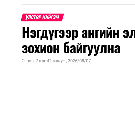
УЛСТӨР НИЙГЭМ
Нэгдүгээр ангийн э
зохион байгуулна
Огноо:
7 цаг 42 минут
,
2026/08/07