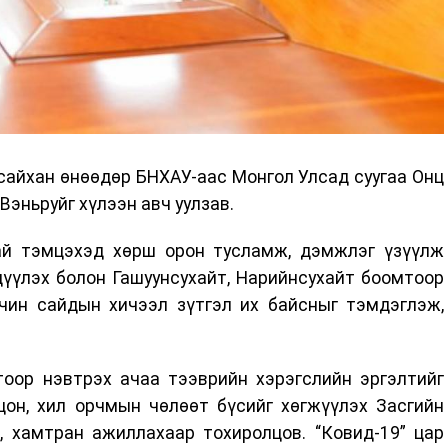
айхан өнөөдөр БНХАУ-аас Монгол Улсад суугаа Онц
Вэньруйг хүлээн авч уулзав.
ай тэмцэхэд хөрш орон тусламж, дэмжлэг үзүүлж
үүлэх болон Гашуунсухайт, Нарийнсухайт боомтоор
чин сайдын хичээл зүтгэл их байсныг тэмдэглэж,
оор нэвтрэх ачаа тээврийн хэрэгслийн эргэлтийг
цон, хил орчмын чөлөөт бүсийг хөгжүүлэх Засгийн
, хамтран ажиллахаар тохиролцов. “Ковид-19” цар