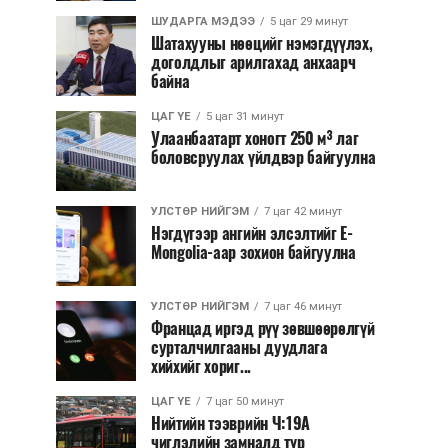
ШУДАРГА МЭДЭЭ
5 цаг 29 минут
Шатахууны нөөцийг нэмэгдүүлэх,
доголдлыг арилгахад анхаарч
байна
ЦАГ ҮЕ
5 цаг 31 минут
Улаанбаатарт хоногт 250 м³ лаг
боловсруулах үйлдвэр байгуулна
УЛСТӨР НИЙГЭМ
7 цаг 42 минут
Нэгдүгээр ангийн элсэлтийг E-
Mongolia-аар зохион байгуулна
УЛСТӨР НИЙГЭМ
7 цаг 46 минут
Францад иргэд рүү зөвшөөрөлгүй
сурталчилгааны дуудлага
хийхийг хориг...
ЦАГ ҮЕ
7 цаг 50 минут
Нийтийн тээврийн Ч:19А
чиглэлийн замналд түр