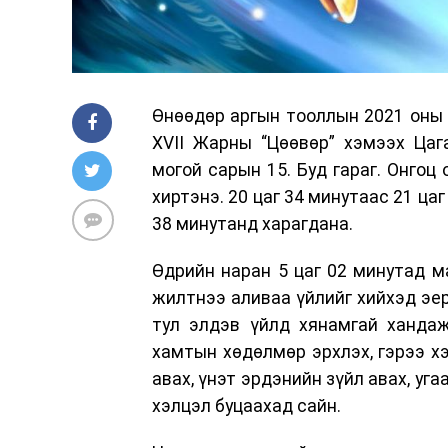
Өнөөдөр аргын тооллын 2021 оны т
XVII Жарны “Цөөвөр” хэмээх Цаг
могой сарын 15. Буд гараг. Онгоц 
хиртэнэ. 20 цаг 34 минутаас 21 цаг
38 минутанд харагдана.
Өдрийн наран 5 цаг 02 минутад ма
жилтнээ аливаа үйлийг хийхэд эер
тул элдэв үйлд хянамгай хандаж
хамтын хөдөлмөр эрхлэх, гэрээ хэл
авах, үнэт эрдэнийн зүйл авах, уга
хэлцэл буцаахад сайн.