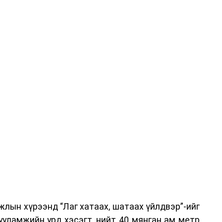
-хариулт, жишээнд суурилсан сургалт, багаар
вэрлэлтийн урсгалын зураглалтай танилцах,
эг онол, практик хосолсон хэлбэрээр зохион
га хурлыг зохион байгуулах Үндэсний хорооны
ар, Автотээврийн үндэсний төв болон Тээврийн
аагчид чиг үүргийнхээ хүрээнд мэдээлэл өгч,
аны Зам тээврийн хяналт, төлөвлөлт, зохион
илтэн, цагдаагийн дэд хурандаа Т.Ганзориг
т, аюулгүй ажиллагаа болон олон улсын арга
х асуудлын талаар мэдээлэл өгсөн байна.
лын хүрээнд “Лаг хатаах, шатаах үйлдвэр”-ийг
 төлөөлөгчдийн тээврийн үйлчилгээг аюулгүй,
ууламжийн урд хэсэгт, нийт 40 мянган ам метр