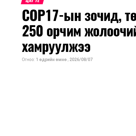
ЦАГ ҮЕ
COP17-ын зочид, т
250 орчим жолоочи
хамруулжээ
Огноо:
1 өдрийн өмнө
,
2026/08/07