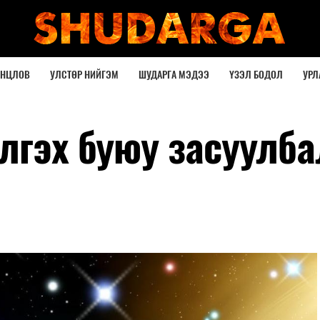
ОНЦЛОВ
УЛСТӨР НИЙГЭМ
ШУДАРГА МЭДЭЭ
ҮЗЭЛ БОДОЛ
УРЛ
лгэх буюу засуулба