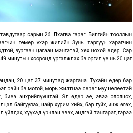
авдугаар сарын 26. Лхагва гараг. Билгийн тооллын
аагчин төмөр үхэр жилийн Зуны тэргүүн харагчин
одтой, зургаан цагаан мэнгэтэй, хөх нохой өдөр. Сар
 49 минутын хооронд үргэлжлэх ба оргил үе нь 20 цаг
ндан, 20 цаг 37 минутад жаргана. Тухайн өдөр бар
эг сайн ба могой, морь жилтнээ сөрөг муу нөлөөтэй
, биеэ энхрийлүүштэй. Эл өдөр эе, эвээ ололцох,
цэл байгуулах, найр хурим хийх, бэр гуйх, инж өгөх,
ал үйлдэх, хүүхэд үрчлэн авах, андгай тангараг, гэрээ