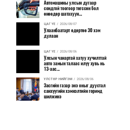
Автомашины улсын дугаар
сондгой тоогоор төгссөн бол
өнөөдөр шатахуун...
ЦАГ ҮЕ
2026/08/07
Улаанбаатарт өдөртөө 30 хэм
дулаан
ЦАГ ҮЕ
2026/08/06
Улсын чанартай хатуу хучилттай
авто замын талаас илүү хувь нь
13-аас...
УЛСТӨР НИЙГЭМ
2026/08/06
Засгийн газар энэ оныг дуустал
санхүүгийн хэмнэлтийн горимд
шилжинэ