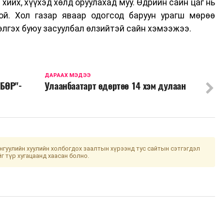
хийх, хүүхэд хөлд оруулахад муу. Өдрийн сайн цаг нь
олой. Хол газар яваар одогсод баруун урагш мөрөө
ээлгэх буюу засуулбал өлзийтэй сайн хэмээжээ.
ДАРААХ МЭДЭЭ
БӨР"-
Улаанбаатарт өдөртөө 14 хэм дулаан
гуулийн хуулийн холбогдох заалтын хүрээнд тус сайтын сэтгэгдэл
йг түр хугацаанд хаасан болно.