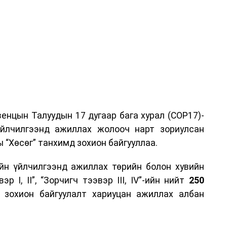
енцын Талуудын 17 дугаар бага хурал (COP17)-
үйлчилгээнд ажиллах жолооч нарт зориулсан
 “Хөсөг” танхимд зохион байгууллаа.
йн үйлчилгээнд ажиллах төрийн болон хувийн
р I, II”, “Зорчигч тээвэр III, IV”-ийн нийт
250
н зохион байгуулалт хариуцан ажиллах албан