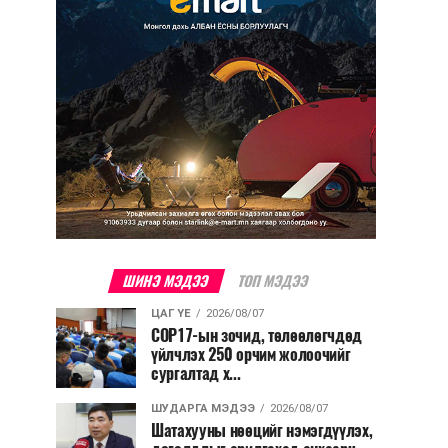
ШИНЭ МЭДЭЭ
ТОП МЭДЭЭ
ЦАГ ҮЕ
2026/08/07
COP17-ын зочид, төлөөлөгчдөд
үйлчлэх 250 орчим жолоочийг
сургалтад х...
ШУДАРГА МЭДЭЭ
2026/08/07
Шатахууны нөөцийг нэмэгдүүлэх,