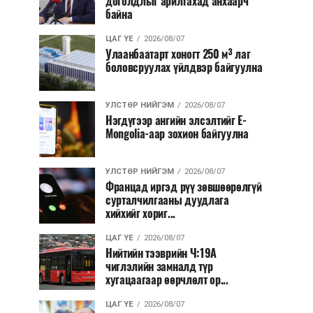
доголдлыг арилгахад анхаарч
байна
ЦАГ ҮЕ
2026/08/07
Улаанбаатарт хоногт 250 м³ лаг
боловсруулах үйлдвэр байгуулна
УЛСТӨР НИЙГЭМ
2026/08/07
Нэгдүгээр ангийн элсэлтийг E-
Mongolia-аар зохион байгуулна
УЛСТӨР НИЙГЭМ
2026/08/07
Францад иргэд рүү зөвшөөрөлгүй
сурталчилгааны дуудлага
хийхийг хориг...
ЦАГ ҮЕ
2026/08/07
Нийтийн тээврийн Ч:19А
чиглэлийн замналд түр
хугацаагаар өөрчлөлт ор...
ЦАГ ҮЕ
2026/08/07