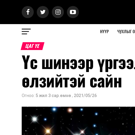
НҮҮР
ЧУХЛЫГ 
ЦАГ ҮЕ
Үс шинээр үргээ
өлзийтэй сайн
Огноо:
5 жил 3 сар.өмнө
,
2021/05/26