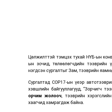
Цөлжилттэй тэмцэх тухай НҮБ-ын конв
ын зочид, төлөөлөгчдийн тээврийн 
нэгдсэн сургалтыг Зам, тээврийн яамны
Сургалтад COP17-ын үеэр автотээври
хэвшлийн байгууллагууд, “Зорчигч тээвэ
орчим жолооч
, тээврийн хэрэгслий
хаагчид хамрагдаж байна.