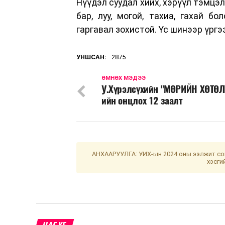
Нүүдэл суудал хийх, хэрүүл тэмцэл 
бар, луу, могой, тахиа, гахай б
гаргавал зохистой. Үс шинээр үрг
УНШСАН:
2875
ӨМНӨХ МЭДЭЭ
У.Хүрэлсүхийн "МӨРИЙН ХӨТӨЛ
ийн онцлох 12 заалт
АНХААРУУЛГА: УИХ-ын 2024 оны ээлжит сон
хэсги