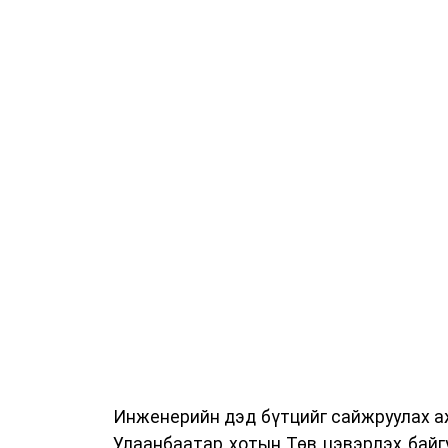
Сургалтыг танилцуулах лекц, асуулт
ажиллах дасгал, маршрут болон тээ
онцгой нөхцөлд ажиллах дадлага зэр
байгуулж байна.
Сургалтын үеэр COP17 олон улсын ба
Ажлын алба, Нийслэлийн тээврийн газ
цагдаагийн албаны холбогдох албан х
мэргэжил, арга зүйн зөвлөмж хүргэлээ.
Тухайлбал, Тээврийн цагдаагийн алб
байгуулалтын хэлтсийн ахлах мэргэж
замын хөдөлгөөний зохион байгуулал
хэмжээний үеэр жолооч нарын анхаара
Инженерийн дэд бүтцийг сайжруулах аж
Уг сургалт нь COP17-ын үеэр зочид,
Улаанбаатар хотын Төв цэвэрлэх байг