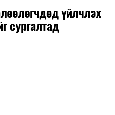
өлөөлөгчдөд үйлчлэх
йг сургалтад