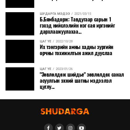
ШУДАРГА МЭДЭЭ
2021/03/15
Б.Бямбадорж: Тавдугаар сарын 1
гэхэд нийслэлийн нэг сая иргэнийг
дархлаажуулахаа...
ЦАГ ҮЕ
2022/10/28
Их тэнгэрийн амны хадны зургийн
орчны тохижилтын ажил дууслаа
ЦАГ ҮЕ
2023/01/26
"Зөвлөлдөж шийдье" зөвлөлдөх санал
асуулгын эхний шатны мэдээлэл
цуглу...