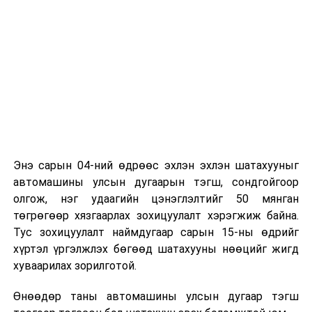
Энэ сарын 04-ний өдрөөс эхлэн эхлэн шатахууныг
автомашины улсын дугаарын тэгш, сондгойгоор
олгож, нэг удаагийн цэнэглэлтийг 50 мянган
төгрөгөөр хязгаарлах зохицуулалт хэрэгжиж байна.
Тус зохицуулалт наймдугаар сарын 15-ны өдрийг
хүртэл үргэлжлэх бөгөөд шатахууны нөөцийг жигд
хуваарилах зорилготой.
Өнөөдөр таны автомашины улсын дугаар тэгш