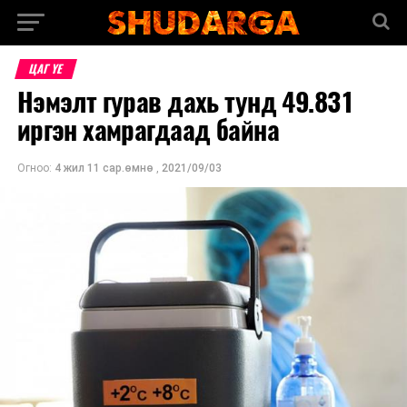
ЦАГ ҮЕ
Нэмэлт гурав дахь тунд 49.831
иргэн хамрагдаад байна
Огноо:
4 жил 11 сар.өмнө
,
2021/09/03