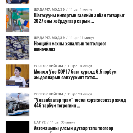
Бороо орохгүй. Салхи баруун хойноос
секундэд 4-9 метр. 25-27 хэм дулаан
ШУДАРГА МЭДЭЭ
11 цаг 1 минут
байна.
Шатахууны импортын гаалийн албан татварыг
2027 оны хоёрдугаар сарын ...
2026 оны наймдугаар сарын 07-ноос
2026 оны наймдугаар сарын 11-нийг хүртэлх
ШУДАРГА МЭДЭЭ
11 цаг 11 минут
Нөөцийн махны хяналтын тогтолцоог
цаг агаарын урьдчилсан төлөв
шинэчилнэ
Наймдугаар сарын 7-нд баруун болон төвийн
аймгуудын нутгийн хойд хэсгээр, 8-нд баруун
УЛСТӨР НИЙГЭМ
11 цаг 18 минут
Монгол Улс COP17 бага хуралд 6.5 тэрбум
аймгуудын нутгийн хойд хэсэг, төвийн
ам.долларын санхүүжилт татах...
аймгуудын нутгийн зарим газраар, 9-нд баруун
аймгуудын нутгийн зүүн, говийн аймгуудын
нутгийн хойд, зүүн аймгуудын нутгийн баруун
УЛСТӨР НИЙГЭМ
11 цаг 23 минут
“Улаанбаатар трам” төсөл хэрэгжсэнээр жилд
хэсэг, төвийн аймгуудын ихэнх нутгаар, 10-нд
446 тэрбум төгрөгийн ...
төв, зүүн, говийн аймгуудын ихэнх нутгаар
бороо, дуу цахилгаантай аадар бороо орно. Салхи
ихэнх хугацаанд секундэд 5-10 метр, 9-нд
ЦАГ ҮЕ
11 цаг 35 минут
Автомашины улсын дугаар тэгш тоогоор
Алтайн салбар уулс, Арц-Богдын өвөр