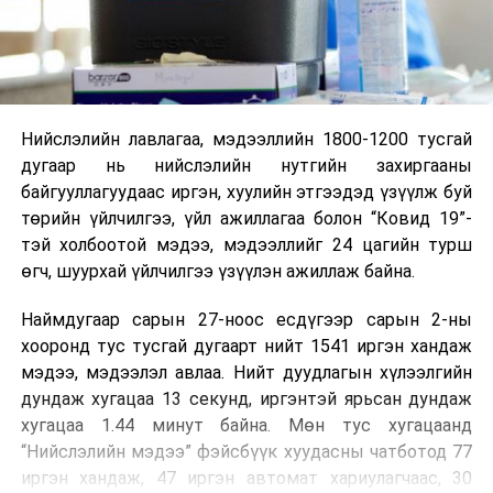
Нийслэлийн лавлагаа, мэдээллийн 1800-1200 тусгай
дугаар нь нийслэлийн нутгийн захиргааны
байгууллагуудаас иргэн, хуулийн этгээдэд үзүүлж буй
төрийн үйлчилгээ, үйл ажиллагаа болон “Ковид 19”-
тэй холбоотой мэдээ, мэдээллийг 24 цагийн турш
өгч, шуурхай үйлчилгээ үзүүлэн ажиллаж байна.
Наймдугаар сарын 27-ноос есдүгээр сарын 2-ны
хооронд тус тусгай дугаарт нийт 1541 иргэн хандаж
мэдээ, мэдээлэл авлаа. Нийт дуудлагын хүлээлгийн
дундаж хугацаа 13 секунд, иргэнтэй ярьсан дундаж
хугацаа 1.44 минут байна. Мөн тус хугацаанд
“Нийслэлийн мэдээ” фэйсбүүк хуудасны чатботод 77
иргэн хандаж, 47 иргэн автомат хариулагчаас, 30