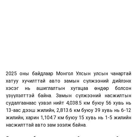
төслийг дэмжлээ
ӨМНӨХ МЭДЭЭ
ТӨБЗГ-ын дарга Б.Цэнгэл Дорноговь аймагт ажиллаж
байна
2025 оны байдлаар Монгол Улсын улсын чанартай
хатуу хучилттай авто замын сүлжээний дийлэнх
хэсэг нь ашиглалтын хугацаа өндөр болсон
үзүүлэлттэй байна. Замын сүлжээний насжилтын
судалгаанаас үзвэл нийт 4,038.5 км буюу 56 хувь нь
13-аас дээш жилийн, 2,813.6 км буюу 39 хувь нь 6-12
жилийн, харин 1,104.7 км буюу 15 хувь нь 1-5 жилийн
насжилттай авто зам эзэлж байна.