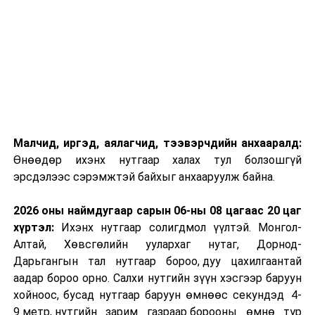
Малчид, иргэд, аялагчид, тээвэрчдийн анхааралд:
Өнөөдөр ихэнх нутгаар халах тул болзошгүй
эрсдэлээс сэрэмжтэй байхыг анхааруулж байна.
2026 оны наймдугаар сарын 06-ны 08 цагаас 20 цаг
хүртэл:
Ихэнх нутгаар солигдмол үүлтэй. Монгол-
Алтай, Хөвсгөлийн уулархаг нутаг, Дорнод-
Дарьгангын тал нутгаар бороо, дуу цахилгаантай
аадар бороо орно. Салхи нутгийн зүүн хэсгээр баруун
хойноос, бусад нутгаар баруун өмнөөс секундэд 4-
9 метр, нутгийн зарим газраар борооны өмнө түр